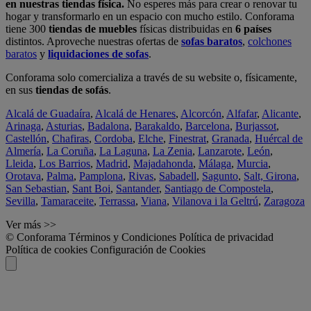
en nuestras tiendas física.
No esperes más para crear o renovar tu
hogar y transformarlo en un espacio con mucho estilo. Conforama
tiene 300
tiendas de muebles
físicas distribuidas en
6 países
distintos. Aproveche nuestras ofertas de
sofas baratos
,
colchones
baratos
y
liquidaciones de sofas
.
Conforama solo comercializa a través de su website o, físicamente,
en sus
tiendas de sofás
.
Alcalá de Guadaíra
,
Alcalá de Henares
,
Alcorcón
,
Alfafar
,
Alicante
,
Arinaga
,
Asturias
,
Badalona
,
Barakaldo
,
Barcelona
,
Burjassot
,
Castellón
,
Chafiras
,
Cordoba
,
Elche
,
Finestrat
,
Granada
,
Huércal de
Almería
,
La Coruña
,
La Laguna
,
La Zenia
,
Lanzarote
,
León
,
Lleida
,
Los Barrios
,
Madrid
,
Majadahonda
,
Málaga
,
Murcia
,
Orotava
,
Palma
,
Pamplona
,
Rivas
,
Sabadell
,
Sagunto
,
Salt, Girona
,
San Sebastian
,
Sant Boi
,
Santander
,
Santiago de Compostela
,
Sevilla
,
Tamaraceite
,
Terrassa
,
Viana
,
Vilanova i la Geltrú
,
Zaragoza
Ver más >>
© Conforama
Términos y Condiciones
Política de privacidad
Política de cookies
Configuración de Cookies