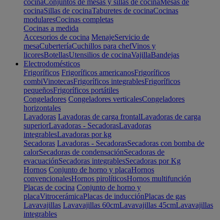
cocina
Conjuntos de mesas y sillas de cocina
Mesas de
cocina
Sillas de cocina
Taburetes de cocina
Cocinas
modulares
Cocinas completas
Cocinas a medida
Accesorios de cocina
Menaje
Servicio de
mesa
Cubertería
Cuchillos para chef
Vinos y
licores
Botellas
Utensilios de cocina
Vajilla
Bandejas
Electrodomésticos
Frigoríficos
Frigoríficos americanos
Frigoríficos
combi
Vinotecas
Frigoríficos integrables
Frigoríficos
pequeños
Frigoríficos portátiles
Congeladores
Congeladores verticales
Congeladores
horizontales
Lavadoras
Lavadoras de carga frontal
Lavadoras de carga
superior
Lavadoras - Secadoras
Lavadoras
integrables
Lavadoras por kg
Secadoras
Lavadoras - Secadoras
Secadoras con bomba de
calor
Secadoras de condensación
Secadoras de
evacuación
Secadoras integrables
Secadoras por Kg
Hornos
Conjunto de horno y placa
Hornos
convencionales
Hornos pirolíticos
Hornos multifunción
Placas de cocina
Conjunto de horno y
placa
Vitrocerámica
Placas de inducción
Placas de gas
Lavavajillas
Lavavajillas 60cm
Lavavajillas 45cm
Lavavajillas
integrables