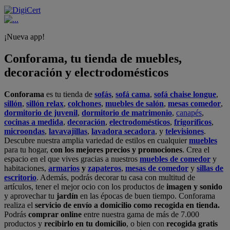
¡Nueva app!
Conforama, tu tienda de muebles,
decoración y electrodomésticos
Conforama
es tu tienda de
sofás
,
sofá cama
,
sofá chaise longue
,
sillón
,
sillón relax
,
colchones
,
muebles de salón
,
mesas comedor
,
dormitorio de juvenil
,
dormitorio de matrimonio
,
canapés
,
cocinas a medida
,
decoración
,
electrodomésticos
,
frigoríficos
,
microondas
,
lavavajillas
,
lavadora secadora
, y
televisiones
.
Descubre nuestra amplia variedad de estilos en cualquier
muebles
para tu hogar,
con los mejores precios y promociones
. Crea el
espacio en el que vives gracias a nuestros
muebles de comedor
y
habitaciones,
armarios
y
zapateros
,
mesas de comedor
y
sillas de
escritorio
. Además, podrás decorar tu casa con multitud de
artículos, tener el mejor ocio con los productos de
imagen y sonido
y aprovechar tu
jardín
en las épocas de buen tiempo. Conforama
realiza el
servicio de envío a domicilio como recogida en tienda.
Podrás
comprar online
entre nuestra gama de más de 7.000
productos y
recibirlo en tu domicilio
, o bien con
recogida gratis