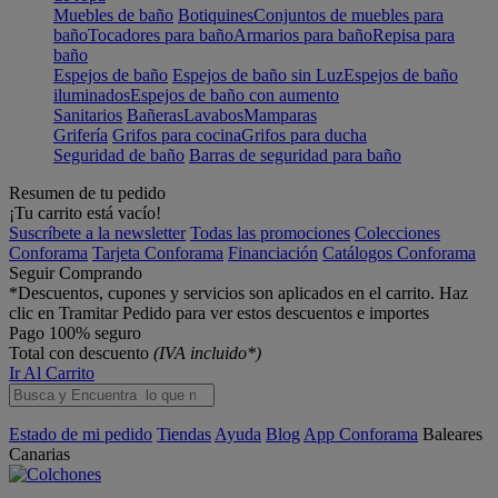
Muebles de baño
Botiquines
Conjuntos de muebles para
baño
Tocadores para baño
Armarios para baño
Repisa para
baño
Espejos de baño
Espejos de baño sin Luz
Espejos de baño
iluminados
Espejos de baño con aumento
Sanitarios
Bañeras
Lavabos
Mamparas
Grifería
Grifos para cocina
Grifos para ducha
Seguridad de baño
Barras de seguridad para baño
Resumen de tu pedido
¡Tu carrito está vacío!
Suscríbete a la newsletter
Todas las promociones
Colecciones
Conforama
Tarjeta Conforama
Financiación
Catálogos Conforama
Seguir Comprando
*Descuentos, cupones y servicios son aplicados en el carrito. Haz
clic en Tramitar Pedido para ver estos descuentos e importes
Pago 100% seguro
Total con descuento
(IVA incluido*)
Ir Al Carrito
Estado de mi pedido
Tiendas
Ayuda
Blog
App Conforama
Baleares
Canarias