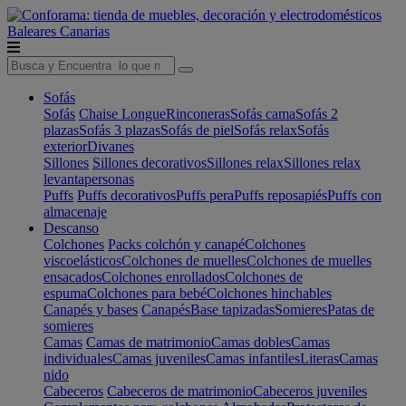
Baleares
Canarias
Sofás
Sofás
Chaise Longue
Rinconeras
Sofás cama
Sofás 2
plazas
Sofás 3 plazas
Sofás de piel
Sofás relax
Sofás
exterior
Divanes
Sillones
Sillones decorativos
Sillones relax
Sillones relax
levantapersonas
Puffs
Puffs decorativos
Puffs pera
Puffs reposapiés
Puffs con
almacenaje
Descanso
Colchones
Packs colchón y canapé
Colchones
viscoelásticos
Colchones de muelles
Colchones de muelles
ensacados
Colchones enrollados
Colchones de
espuma
Colchones para bebé
Colchones hinchables
Canapés y bases
Canapés
Base tapizadas
Somieres
Patas de
somieres
Camas
Camas de matrimonio
Camas dobles
Camas
individuales
Camas juveniles
Camas infantiles
Literas
Camas
nido
Cabeceros
Cabeceros de matrimonio
Cabeceros juveniles