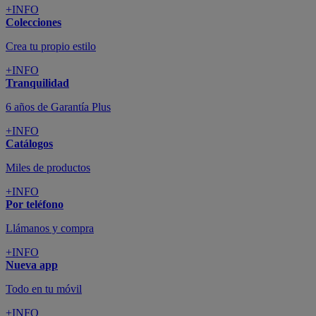
+INFO
Colecciones
Crea tu propio estilo
+INFO
Tranquilidad
6 años de Garantía Plus
+INFO
Catálogos
Miles de productos
+INFO
Por teléfono
Llámanos y compra
+INFO
Nueva app
Todo en tu móvil
+INFO