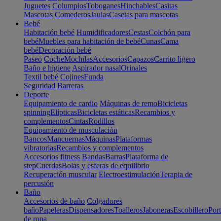
Juguetes
Columpios
Toboganes
Hinchables
Casitas
Mascotas
Comederos
Jaulas
Casetas para mascotas
Bebé
Habitación bebé
Humidificadores
Cestas
Colchón para
bebé
Muebles para habitación de bebé
Cunas
Cama
bebé
Decoración bebé
Paseo
Coche
Mochilas
Accesorios
Capazos
Carrito ligero
Baño e higiene
Aspirador nasal
Orinales
Textil bebé
Cojines
Funda
Seguridad
Barreras
Deporte
Equipamiento de cardio
Máquinas de remo
Bicicletas
spinning
Elípticas
Bicicletas estáticas
Recambios y
complementos
Cintas
Rodillos
Equipamiento de musculación
Bancos
Mancuernas
Máquinas
Plataformas
vibratorias
Recambios y complementos
Accesorios fitness
Bandas
Barras
Plataforma de
step
Cuerdas
Bolas y esferas de equilibrio
Recuperación muscular
Electroestimulación
Terapia de
percusión
Baño
Accesorios de baño
Colgadores
baño
Papeleras
Dispensadores
Toalleros
Jaboneras
Escobillero
Port
de ropa