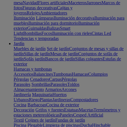
mesa
Navidad
Flores artificiales
Maceteros
Jarrones
Marcos de
fotos
Figuras decorativas
Cajitas y
joyeros
Relojes
Ambientadores
Iluminación
Lámparas
Iluminación decorativa
Iluminación para
muebles
Iluminación para dormitorio
Iluminación
exterior
Guirnaldas
Balizas
Smart
Light
Bombillas
Focos
Iluminación con rieles
Cintas Led
Tendencias y temporadas
Jardín
Muebles de jardín
Set de jardín
Conjuntos de mesas y sillas de
jardín
Sillas de jardín
Mesas de jardín
Conjuntos de sofás de
jardín
Sofás jardín
Bancos de jardín
Sillas colgantes
Estufas de
exterior
Hamacas y tumbonas
Accesorios
Balancines
Tumbonas
Hamacas
Columpios
Pérgolas
Cenadores
Carpas
Pérgolas
Parasoles
Sombrillas
Parasoles
Toldos
Almacenamiento
Armarios
Arcones
Jardinería
Maquinaria
Huertos
Urbanos
Riego
Plantas
Jardineras
Compostadores
Cocina
Barbacoas
Cocina de exterior
Decoración
Grifos y fuentes
Estatuas
Macetas
Termómetros y
estaciones metereológicas
Paneles
Cesped Artificial
Textil
Cojines de jardín
Fundas de jardín
Piscina
Plegable
Limpieza de piscinas
Ducha
Hinchable