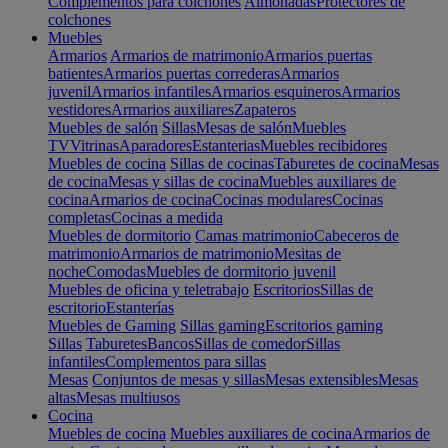
Complementos para colchones
Almohadas
Protectores de
colchones
Muebles
Armarios
Armarios de matrimonio
Armarios puertas
batientes
Armarios puertas correderas
Armarios
juvenil
Armarios infantiles
Armarios esquineros
Armarios
vestidores
Armarios auxiliares
Zapateros
Muebles de salón
Sillas
Mesas de salón
Muebles
TV
Vitrinas
Aparadores
Estanterias
Muebles recibidores
Muebles de cocina
Sillas de cocinas
Taburetes de cocina
Mesas
de cocina
Mesas y sillas de cocina
Muebles auxiliares de
cocina
Armarios de cocina
Cocinas modulares
Cocinas
completas
Cocinas a medida
Muebles de dormitorio
Camas matrimonio
Cabeceros de
matrimonio
Armarios de matrimonio
Mesitas de
noche
Comodas
Muebles de dormitorio juvenil
Muebles de oficina y teletrabajo
Escritorios
Sillas de
escritorio
Estanterías
Muebles de Gaming
Sillas gaming
Escritorios gaming
Sillas
Taburetes
Bancos
Sillas de comedor
Sillas
infantiles
Complementos para sillas
Mesas
Conjuntos de mesas y sillas
Mesas extensibles
Mesas
altas
Mesas multiusos
Cocina
Muebles de cocina
Muebles auxiliares de cocina
Armarios de