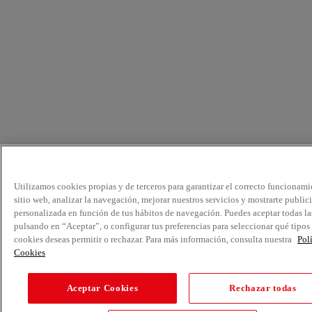
Utilizamos cookies propias y de terceros para garantizar el correcto funcionami
sitio web, analizar la navegación, mejorar nuestros servicios y mostrarte public
personalizada en función de tus hábitos de navegación. Puedes aceptar todas la
pulsando en “Aceptar”, o configurar tus preferencias para seleccionar qué tipos
cookies deseas permitir o rechazar. Para más información, consulta nuestra
Pol
Cookies
Aceptar Cookies
Rechazar todas