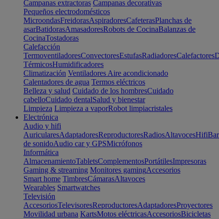
Campanas extractoras
Campanas decorativas
Pequeños electrodomésticos
Microondas
Freidoras
Aspiradores
Cafeteras
Planchas de
asar
Batidoras
Amasadores
Robots de Cocina
Balanzas de
Cocina
Tostadoras
Calefacción
Termoventiladores
Convectores
Estufas
Radiadores
Calefactores
D
Térmicos
Humidificadores
Climatización
Ventiladores
Aire acondicionado
Calentadores de agua
Termos eléctricos
Belleza y salud
Cuidado de los hombres
Cuidado
cabello
Cuidado dental
Salud y bienestar
Limpieza
Limpieza a vapor
Robot limpiacristales
Electrónica
Audio y hifi
Auriculares
Adaptadores
Reproductores
Radios
Altavoces
Hifi
Bar
de sonido
Audio car y GPS
Micrófonos
Informática
Almacenamiento
Tablets
Complementos
Portátiles
Impresoras
Gaming & streaming
Monitores gaming
Accesorios
Smart home
Timbres
Cámaras
Altavoces
Wearables
Smartwatches
Televisión
Accesorios
Televisores
Reproductores
Adaptadores
Proyectores
Movilidad urbana
Karts
Motos eléctricas
Accesorios
Bicicletas