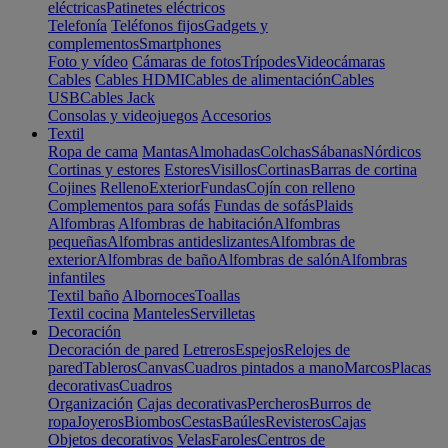
eléctricas
Patinetes eléctricos
Telefonía
Teléfonos fijos
Gadgets y
complementos
Smartphones
Foto y vídeo
Cámaras de fotos
Trípodes
Videocámaras
Cables
Cables HDMI
Cables de alimentación
Cables
USB
Cables Jack
Consolas y videojuegos
Accesorios
Textil
Ropa de cama
Mantas
Almohadas
Colchas
Sábanas
Nórdicos
Cortinas y estores
Estores
Visillos
Cortinas
Barras de cortina
Cojines
Relleno
Exterior
Fundas
Cojín con relleno
Complementos para sofás
Fundas de sofás
Plaids
Alfombras
Alfombras de habitación
Alfombras
pequeñas
Alfombras antideslizantes
Alfombras de
exterior
Alfombras de baño
Alfombras de salón
Alfombras
infantiles
Textil baño
Albornoces
Toallas
Textil cocina
Manteles
Servilletas
Decoración
Decoración de pared
Letreros
Espejos
Relojes de
pared
Tableros
Canvas
Cuadros pintados a mano
Marcos
Placas
decorativas
Cuadros
Organización
Cajas decorativas
Percheros
Burros de
ropa
Joyeros
Biombos
Cestas
Baúles
Revisteros
Cajas
Objetos decorativos
Velas
Faroles
Centros de