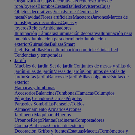
Organización
Cajas decorativas
Percheros
Burros de
ropa
Joyeros
Biombos
Cestas
Baúles
Revisteros
Cajas
Objetos decorativos
Velas
Faroles
Centros de
mesa
Navidad
Flores artificiales
Maceteros
Jarrones
Marcos de
fotos
Figuras decorativas
Cajitas y
joyeros
Relojes
Ambientadores
Iluminación
Lámparas
Iluminación decorativa
Iluminación para
muebles
Iluminación para dormitorio
Iluminación
exterior
Guirnaldas
Balizas
Smart
Light
Bombillas
Focos
Iluminación con rieles
Cintas Led
Tendencias y temporadas
Jardín
Muebles de jardín
Set de jardín
Conjuntos de mesas y sillas de
jardín
Sillas de jardín
Mesas de jardín
Conjuntos de sofás de
jardín
Sofás jardín
Bancos de jardín
Sillas colgantes
Estufas de
exterior
Hamacas y tumbonas
Accesorios
Balancines
Tumbonas
Hamacas
Columpios
Pérgolas
Cenadores
Carpas
Pérgolas
Parasoles
Sombrillas
Parasoles
Toldos
Almacenamiento
Armarios
Arcones
Jardinería
Maquinaria
Huertos
Urbanos
Riego
Plantas
Jardineras
Compostadores
Cocina
Barbacoas
Cocina de exterior
Decoración
Grifos y fuentes
Estatuas
Macetas
Termómetros y