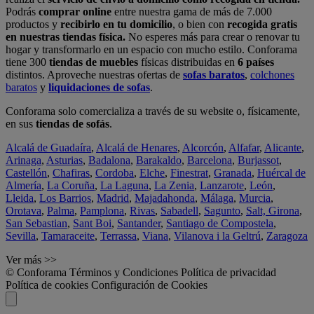
Podrás
comprar online
entre nuestra gama de más de 7.000
productos y
recibirlo en tu domicilio
, o bien con
recogida gratis
en nuestras tiendas física.
No esperes más para crear o renovar tu
hogar y transformarlo en un espacio con mucho estilo. Conforama
tiene 300
tiendas de muebles
físicas distribuidas en
6 países
distintos. Aproveche nuestras ofertas de
sofas baratos
,
colchones
baratos
y
liquidaciones de sofas
.
Conforama solo comercializa a través de su website o, físicamente,
en sus
tiendas de sofás
.
Alcalá de Guadaíra
,
Alcalá de Henares
,
Alcorcón
,
Alfafar
,
Alicante
,
Arinaga
,
Asturias
,
Badalona
,
Barakaldo
,
Barcelona
,
Burjassot
,
Castellón
,
Chafiras
,
Cordoba
,
Elche
,
Finestrat
,
Granada
,
Huércal de
Almería
,
La Coruña
,
La Laguna
,
La Zenia
,
Lanzarote
,
León
,
Lleida
,
Los Barrios
,
Madrid
,
Majadahonda
,
Málaga
,
Murcia
,
Orotava
,
Palma
,
Pamplona
,
Rivas
,
Sabadell
,
Sagunto
,
Salt, Girona
,
San Sebastian
,
Sant Boi
,
Santander
,
Santiago de Compostela
,
Sevilla
,
Tamaraceite
,
Terrassa
,
Viana
,
Vilanova i la Geltrú
,
Zaragoza
Ver más >>
© Conforama
Términos y Condiciones
Política de privacidad
Política de cookies
Configuración de Cookies