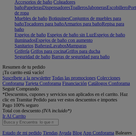
Accesorios de baño
Colgadores
baño
Papeleras
Dispensadores
Toalleros
Jaboneras
Escobillero
Port
de ropa
Muebles de baño
Botiquines
Conjuntos de muebles para
baño
Tocadores para baño
Armarios para baño
Repisa para
baño
Espejos de baño
Espejos de baño sin Luz
Espejos de baño
iluminados
Espejos de baño con aumento
Sanitarios
Bañeras
Lavabos
Mamparas
Grifería
Grifos para cocina
Grifos para ducha
Seguridad de baño
Barras de seguridad para baño
Resumen de tu pedido
¡Tu carrito está vacío!
Suscríbete a la newsletter
Todas las promociones
Colecciones
Conforama
Tarjeta Conforama
Financiación
Catálogos Conforama
Seguir Comprando
*Descuentos, cupones y servicios son aplicados en el carrito. Haz
clic en Tramitar Pedido para ver estos descuentos e importes
Pago 100% seguro
Total con descuento
(IVA incluido*)
Ir Al Carrito
Estado de mi pedido
Tiendas
Ayuda
Blog
App Conforama
Baleares