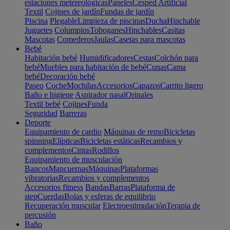
estaciones metereológicas
Paneles
Cesped Artificial
Textil
Cojines de jardín
Fundas de jardín
Piscina
Plegable
Limpieza de piscinas
Ducha
Hinchable
Juguetes
Columpios
Toboganes
Hinchables
Casitas
Mascotas
Comederos
Jaulas
Casetas para mascotas
Bebé
Habitación bebé
Humidificadores
Cestas
Colchón para
bebé
Muebles para habitación de bebé
Cunas
Cama
bebé
Decoración bebé
Paseo
Coche
Mochilas
Accesorios
Capazos
Carrito ligero
Baño e higiene
Aspirador nasal
Orinales
Textil bebé
Cojines
Funda
Seguridad
Barreras
Deporte
Equipamiento de cardio
Máquinas de remo
Bicicletas
spinning
Elípticas
Bicicletas estáticas
Recambios y
complementos
Cintas
Rodillos
Equipamiento de musculación
Bancos
Mancuernas
Máquinas
Plataformas
vibratorias
Recambios y complementos
Accesorios fitness
Bandas
Barras
Plataforma de
step
Cuerdas
Bolas y esferas de equilibrio
Recuperación muscular
Electroestimulación
Terapia de
percusión
Baño