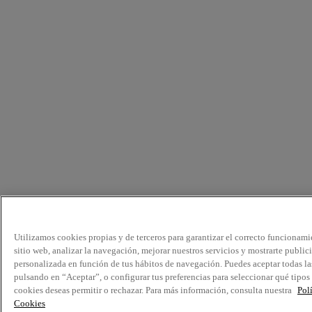
Utilizamos cookies propias y de terceros para garantizar el correcto funcionami
sitio web, analizar la navegación, mejorar nuestros servicios y mostrarte public
personalizada en función de tus hábitos de navegación. Puedes aceptar todas la
pulsando en “Aceptar”, o configurar tus preferencias para seleccionar qué tipos
cookies deseas permitir o rechazar. Para más información, consulta nuestra
Pol
Cookies