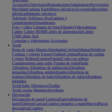
Televisión
Accesorios
Televisores
Reproductores
Adaptadores
Proyectores
Movilidad urbana
Karts
Motos eléctricas
Accesorios
Bicicletas
eléctricas
Patinetes eléctricos
Telefonía
Teléfonos fijos
Gadgets y
complementos
Smartphones
Foto y vídeo
Cámaras de fotos
Trípodes
Videocámaras
Cables
Cables HDMI
Cables de alimentación
Cables
USB
Cables Jack
Consolas y videojuegos
Accesorios
Textil
Ropa de cama
Mantas
Almohadas
Colchas
Sábanas
Nórdicos
Cortinas y estores
Estores
Visillos
Cortinas
Barras de cortina
Cojines
Relleno
Exterior
Fundas
Cojín con relleno
Complementos para sofás
Fundas de sofás
Plaids
Alfombras
Alfombras de habitación
Alfombras
pequeñas
Alfombras antideslizantes
Alfombras de
exterior
Alfombras de baño
Alfombras de salón
Alfombras
infantiles
Textil baño
Albornoces
Toallas
Textil cocina
Manteles
Servilletas
Decoración
Decoración de pared
Letreros
Espejos
Relojes de
pared
Tableros
Canvas
Cuadros pintados a mano
Marcos
Placas
decorativas
Cuadros