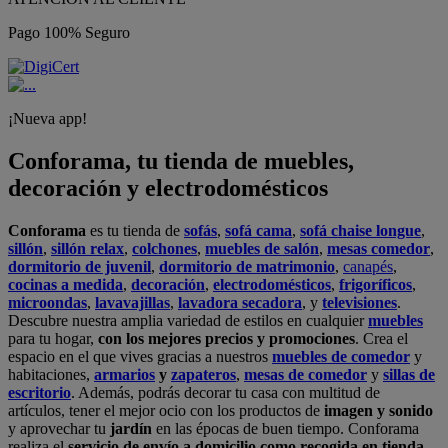
Pago 100% Seguro
¡Nueva app!
Conforama, tu tienda de muebles,
decoración y electrodomésticos
Conforama
es tu tienda de
sofás
,
sofá cama
,
sofá chaise longue
,
sillón
,
sillón relax
,
colchones
,
muebles de salón
,
mesas comedor
,
dormitorio de juvenil
,
dormitorio de matrimonio
,
canapés
,
cocinas a medida
,
decoración
,
electrodomésticos
,
frigoríficos
,
microondas
,
lavavajillas
,
lavadora secadora
, y
televisiones
.
Descubre nuestra amplia variedad de estilos en cualquier
muebles
para tu hogar,
con los mejores precios y promociones
. Crea el
espacio en el que vives gracias a nuestros
muebles de comedor
y
habitaciones,
armarios
y
zapateros
,
mesas de comedor
y
sillas de
escritorio
. Además, podrás decorar tu casa con multitud de
artículos, tener el mejor ocio con los productos de
imagen y sonido
y aprovechar tu
jardín
en las épocas de buen tiempo. Conforama
realiza el
servicio de envío a domicilio como recogida en tienda.