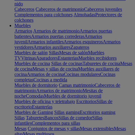
nido
Cabeceros
Cabeceros de matrimonio
Cabeceros juveniles
Complementos para colchones
Almohadas
Protectores de
colchones
Muebles
Armarios
Armarios de matrimonio
Armarios puertas
batientes
Armarios puertas correderas
Armarios
juvenil
Armarios infantiles
Armarios esquineros
Armarios
vestidores
Armarios auxiliares
Zapateros
Muebles de salón
Sillas
Mesas de salón
Muebles
TV
Vitrinas
Aparadores
Estanterias
Muebles recibidores
Muebles de cocina
Sillas de cocinas
Taburetes de cocina
Mesas
de cocina
Mesas y sillas de cocina
Muebles auxiliares de
cocina
Armarios de cocina
Cocinas modulares
Cocinas
completas
Cocinas a medida
Muebles de dormitorio
Camas matrimonio
Cabeceros de
matrimonio
Armarios de matrimonio
Mesitas de
noche
Comodas
Muebles de dormitorio juvenil
Muebles de oficina y teletrabajo
Escritorios
Sillas de
escritorio
Estanterías
Muebles de Gaming
Sillas gaming
Escritorios gaming
Sillas
Taburetes
Bancos
Sillas de comedor
Sillas
infantiles
Complementos para sillas
Mesas
Conjuntos de mesas y sillas
Mesas extensibles
Mesas
altas
Mesas multiusos