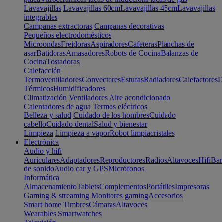
Lavavajillas
Lavavajillas 60cm
Lavavajillas 45cm
Lavavajillas
integrables
Campanas extractoras
Campanas decorativas
Pequeños electrodomésticos
Microondas
Freidoras
Aspiradores
Cafeteras
Planchas de
asar
Batidoras
Amasadores
Robots de Cocina
Balanzas de
Cocina
Tostadoras
Calefacción
Termoventiladores
Convectores
Estufas
Radiadores
Calefactores
D
Térmicos
Humidificadores
Climatización
Ventiladores
Aire acondicionado
Calentadores de agua
Termos eléctricos
Belleza y salud
Cuidado de los hombres
Cuidado
cabello
Cuidado dental
Salud y bienestar
Limpieza
Limpieza a vapor
Robot limpiacristales
Electrónica
Audio y hifi
Auriculares
Adaptadores
Reproductores
Radios
Altavoces
Hifi
Bar
de sonido
Audio car y GPS
Micrófonos
Informática
Almacenamiento
Tablets
Complementos
Portátiles
Impresoras
Gaming & streaming
Monitores gaming
Accesorios
Smart home
Timbres
Cámaras
Altavoces
Wearables
Smartwatches