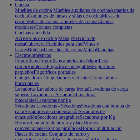
Cocina
Muebles de cocina
Muebles auxiliares de cocina
Armarios de
cocina
Conjuntos de mesas y sillas de cocina
Mesas de
cocina
Sillas de cocina
Taburetes de cocina
Cocinas
modulares
Cocinas completas
Cocinas a medida
Accesorios de cocina
Menaje
Servicio de
mesa
Cubertería
Cuchillos para chef
Vinos y
licores
Botellas
Utensilios de cocina
Vajilla
Bandejas
Electrodomésticos
Frigoríficos
Frigoríficos americanos
Frigoríficos
combi
Vinotecas
Frigoríficos integrables
Frigoríficos
pequeños
Frigoríficos portátiles
Congeladores
Congeladores verticales
Congeladores
horizontales
Lavadoras
Lavadoras de carga frontal
Lavadoras de carga
superior
Lavadoras - Secadoras
Lavadoras
integrables
Lavadoras por kg
Secadoras
Lavadoras - Secadoras
Secadoras con bomba de
calor
Secadoras de condensación
Secadoras de
evacuación
Secadoras integrables
Secadoras por Kg
Hornos
Conjunto de horno y placa
Hornos
convencionales
Hornos pirolíticos
Hornos multifunción
Placas de cocina
Conjunto de horno y
placa
Vitrocerámica
Placas de inducción
Placas de gas