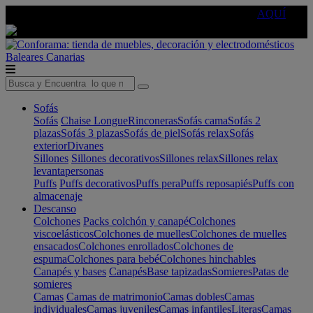
🔵Cambia tu electro con
-10% EXTRA
de descuento ☑️
AQUÍ
Baleares
Canarias
Sofás
Sofás
Chaise Longue
Rinconeras
Sofás cama
Sofás 2
plazas
Sofás 3 plazas
Sofás de piel
Sofás relax
Sofás
exterior
Divanes
Sillones
Sillones decorativos
Sillones relax
Sillones relax
levantapersonas
Puffs
Puffs decorativos
Puffs pera
Puffs reposapiés
Puffs con
almacenaje
Descanso
Colchones
Packs colchón y canapé
Colchones
viscoelásticos
Colchones de muelles
Colchones de muelles
ensacados
Colchones enrollados
Colchones de
espuma
Colchones para bebé
Colchones hinchables
Canapés y bases
Canapés
Base tapizadas
Somieres
Patas de
somieres
Camas
Camas de matrimonio
Camas dobles
Camas
individuales
Camas juveniles
Camas infantiles
Literas
Camas