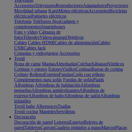
Televisión
Accesorios
Televisores
Reproductores
Adaptadores
Proyectores
Movilidad urbana
Karts
Motos eléctricas
Accesorios
Bicicletas
eléctricas
Patinetes eléctricos
Telefonía
Teléfonos fijos
Gadgets y
complementos
Smartphones
Foto y vídeo
Cámaras de
fotos
Trípodes
Videocámaras
Objetivos
Cables
Cables HDMI
Cables de alimentación
Cables
USB
Cables Jack
Consolas y videojuegos
Accesorios
Textil
Ropa de cama
Mantas
Almohadas
Colchas
Sábanas
Nórdicos
Cortinas y estores
Estores
Visillos
Cortinas
Barras de cortina
Cojines
Relleno
Exterior
Fundas
Cojín con relleno
Complementos para sofás
Fundas de sofás
Plaids
Alfombras
Alfombras de habitación
Alfombras
pequeñas
Alfombras antideslizantes
Alfombras de
exterior
Alfombras de baño
Alfombras de salón
Alfombras
infantiles
Textil baño
Albornoces
Toallas
Textil cocina
Manteles
Servilletas
Decoración
Decoración de pared
Letreros
Espejos
Relojes de
pared
Tableros
Canvas
Cuadros pintados a mano
Marcos
Placas