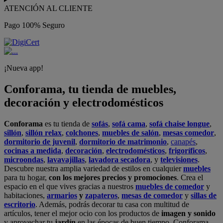
ATENCIÓN AL CLIENTE
Pago 100% Seguro
¡Nueva app!
Conforama, tu tienda de muebles,
decoración y electrodomésticos
Conforama
es tu tienda de
sofás
,
sofá cama
,
sofá chaise longue
,
sillón
,
sillón relax
,
colchones
,
muebles de salón
,
mesas comedor
,
dormitorio de juvenil
,
dormitorio de matrimonio
,
canapés
,
cocinas a medida
,
decoración
,
electrodomésticos
,
frigoríficos
,
microondas
,
lavavajillas
,
lavadora secadora
, y
televisiones
.
Descubre nuestra amplia variedad de estilos en cualquier
muebles
para tu hogar,
con los mejores precios y promociones
. Crea el
espacio en el que vives gracias a nuestros
muebles de comedor
y
habitaciones,
armarios
y
zapateros
,
mesas de comedor
y
sillas de
escritorio
. Además, podrás decorar tu casa con multitud de
artículos, tener el mejor ocio con los productos de
imagen y sonido
y aprovechar tu
jardín
en las épocas de buen tiempo. Conforama