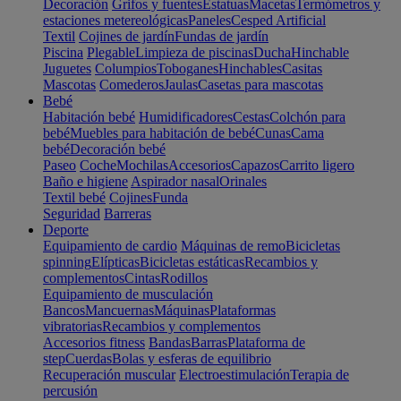
Decoración
Grifos y fuentes
Estatuas
Macetas
Termómetros y
estaciones metereológicas
Paneles
Cesped Artificial
Textil
Cojines de jardín
Fundas de jardín
Piscina
Plegable
Limpieza de piscinas
Ducha
Hinchable
Juguetes
Columpios
Toboganes
Hinchables
Casitas
Mascotas
Comederos
Jaulas
Casetas para mascotas
Bebé
Habitación bebé
Humidificadores
Cestas
Colchón para
bebé
Muebles para habitación de bebé
Cunas
Cama
bebé
Decoración bebé
Paseo
Coche
Mochilas
Accesorios
Capazos
Carrito ligero
Baño e higiene
Aspirador nasal
Orinales
Textil bebé
Cojines
Funda
Seguridad
Barreras
Deporte
Equipamiento de cardio
Máquinas de remo
Bicicletas
spinning
Elípticas
Bicicletas estáticas
Recambios y
complementos
Cintas
Rodillos
Equipamiento de musculación
Bancos
Mancuernas
Máquinas
Plataformas
vibratorias
Recambios y complementos
Accesorios fitness
Bandas
Barras
Plataforma de
step
Cuerdas
Bolas y esferas de equilibrio
Recuperación muscular
Electroestimulación
Terapia de
percusión