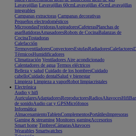
Lavavajillas
Lavavajillas 60cm
Lavavajillas 45cm
Lavavajillas
integrables
Campanas extractoras
Campanas decorativas
Pequeños electrodomésticos
Microondas
Freidoras
Aspiradores
Cafeteras
Planchas de
asar
Batidoras
Amasadores
Robots de Cocina
Balanzas de
Cocina
Tostadoras
Calefacción
Termoventiladores
Convectores
Estufas
Radiadores
Calefactores
D
Térmicos
Humidificadores
Climatización
Ventiladores
Aire acondicionado
Calentadores de agua
Termos eléctricos
Belleza y salud
Cuidado de los hombres
Cuidado
cabello
Cuidado dental
Salud y bienestar
Limpieza
Limpieza a vapor
Robot limpiacristales
Electrónica
Audio y hifi
Auriculares
Adaptadores
Reproductores
Radios
Altavoces
Hifi
Bar
de sonido
Audio car y GPS
Micrófonos
Informática
Almacenamiento
Tablets
Complementos
Portátiles
Impresoras
Gaming & streaming
Monitores gaming
Accesorios
Smart home
Timbres
Cámaras
Altavoces
Wearables
Smartwatches