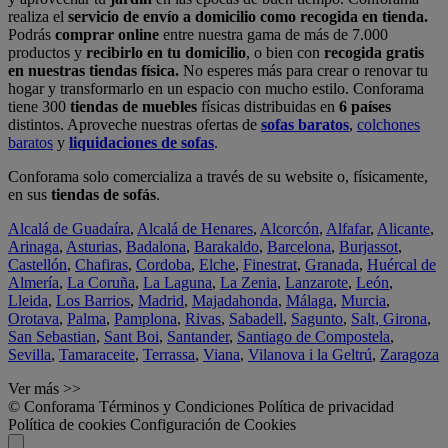
realiza el
servicio de envío a domicilio como recogida en tienda.
Podrás
comprar online
entre nuestra gama de más de 7.000
productos y
recibirlo en tu domicilio
, o bien con
recogida gratis
en nuestras tiendas física.
No esperes más para crear o renovar tu
hogar y transformarlo en un espacio con mucho estilo. Conforama
tiene 300
tiendas de muebles
físicas distribuidas en
6 países
distintos. Aproveche nuestras ofertas de
sofas baratos
,
colchones
baratos
y
liquidaciones de sofas
.
Conforama solo comercializa a través de su website o, físicamente,
en sus
tiendas de sofás
.
Alcalá de Guadaíra
,
Alcalá de Henares
,
Alcorcón
,
Alfafar
,
Alicante
,
Arinaga
,
Asturias
,
Badalona
,
Barakaldo
,
Barcelona
,
Burjassot
,
Castellón
,
Chafiras
,
Cordoba
,
Elche
,
Finestrat
,
Granada
,
Huércal de
Almería
,
La Coruña
,
La Laguna
,
La Zenia
,
Lanzarote
,
León
,
Lleida
,
Los Barrios
,
Madrid
,
Majadahonda
,
Málaga
,
Murcia
,
Orotava
,
Palma
,
Pamplona
,
Rivas
,
Sabadell
,
Sagunto
,
Salt, Girona
,
San Sebastian
,
Sant Boi
,
Santander
,
Santiago de Compostela
,
Sevilla
,
Tamaraceite
,
Terrassa
,
Viana
,
Vilanova i la Geltrú
,
Zaragoza
Ver más >>
© Conforama
Términos y Condiciones
Política de privacidad
Política de cookies
Configuración de Cookies