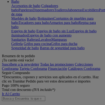
Baño
Accesorios de baño
Colgadores
baño
Papeleras
Dispensadores
Toalleros
Jaboneras
Escobillero
Port
de ropa
Muebles de baño
Botiquines
Conjuntos de muebles para
baño
Tocadores para baño
Armarios para baño
Repisa para
baño
Espejos de baño
Espejos de baño sin Luz
Espejos de baño
iluminados
Espejos de baño con aumento
Sanitarios
Bañeras
Lavabos
Mamparas
Grifería
Grifos para cocina
Grifos para ducha
Seguridad de baño
Barras de seguridad para baño
Resumen de tu pedido
¡Tu carrito está vacío!
Suscríbete a la newsletter
Todas las promociones
Colecciones
Conforama
Tarjeta Conforama
Financiación
Catálogos Conforama
Seguir Comprando
*Descuentos, cupones y servicios son aplicados en el carrito. Haz
clic en Tramitar Pedido para ver estos descuentos e importes
Pago 100% seguro
Total con descuento
(IVA incluido*)
Ir Al Carrito