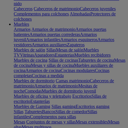
nido
Cabeceros
Cabeceros de matrimonio
Cabeceros juveniles
Complementos para colchones
Almohadas
Protectores de
colchones
Muebles
Armarios
Armarios de matrimonio
Armarios puertas
batientes
Armarios puertas correderas
Armarios
juvenil
Armarios infantiles
Armarios esquineros
Armarios
vestidores
Armarios auxiliares
Zapateros
Muebles de salón
Sillas
Mesas de salón
Muebles
TV
Vitrinas
Aparadores
Estanterias
Muebles recibidores
Muebles de cocina
Sillas de cocinas
Taburetes de cocina
Mesas
de cocina
Mesas y sillas de cocina
Muebles auxiliares de
cocina
Armarios de cocina
Cocinas modulares
Cocinas
completas
Cocinas a medida
Muebles de dormitorio
Camas matrimonio
Cabeceros de
matrimonio
Armarios de matrimonio
Mesitas de
noche
Comodas
Muebles de dormitorio juvenil
Muebles de oficina y teletrabajo
Escritorios
Sillas de
escritorio
Estanterías
Muebles de Gaming
Sillas gaming
Escritorios gaming
Sillas
Taburetes
Bancos
Sillas de comedor
Sillas
infantiles
Complementos para sillas
Mesas
Conjuntos de mesas y sillas
Mesas extensibles
Mesas
altas
Mesas multiusos