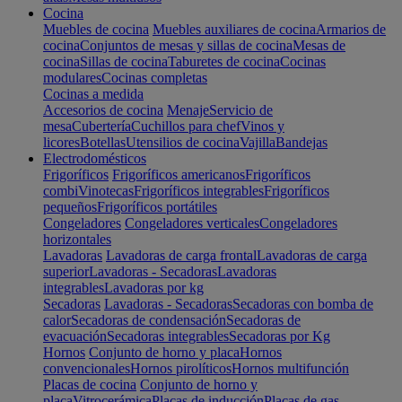
Cocina
Muebles de cocina
Muebles auxiliares de cocina
Armarios de
cocina
Conjuntos de mesas y sillas de cocina
Mesas de
cocina
Sillas de cocina
Taburetes de cocina
Cocinas
modulares
Cocinas completas
Cocinas a medida
Accesorios de cocina
Menaje
Servicio de
mesa
Cubertería
Cuchillos para chef
Vinos y
licores
Botellas
Utensilios de cocina
Vajilla
Bandejas
Electrodomésticos
Frigoríficos
Frigoríficos americanos
Frigoríficos
combi
Vinotecas
Frigoríficos integrables
Frigoríficos
pequeños
Frigoríficos portátiles
Congeladores
Congeladores verticales
Congeladores
horizontales
Lavadoras
Lavadoras de carga frontal
Lavadoras de carga
superior
Lavadoras - Secadoras
Lavadoras
integrables
Lavadoras por kg
Secadoras
Lavadoras - Secadoras
Secadoras con bomba de
calor
Secadoras de condensación
Secadoras de
evacuación
Secadoras integrables
Secadoras por Kg
Hornos
Conjunto de horno y placa
Hornos
convencionales
Hornos pirolíticos
Hornos multifunción
Placas de cocina
Conjunto de horno y
placa
Vitrocerámica
Placas de inducción
Placas de gas