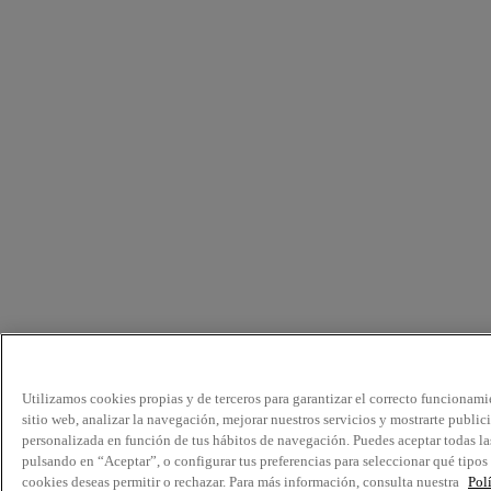
Utilizamos cookies propias y de terceros para garantizar el correcto funcionami
sitio web, analizar la navegación, mejorar nuestros servicios y mostrarte public
personalizada en función de tus hábitos de navegación. Puedes aceptar todas la
pulsando en “Aceptar”, o configurar tus preferencias para seleccionar qué tipos
cookies deseas permitir o rechazar. Para más información, consulta nuestra
Pol