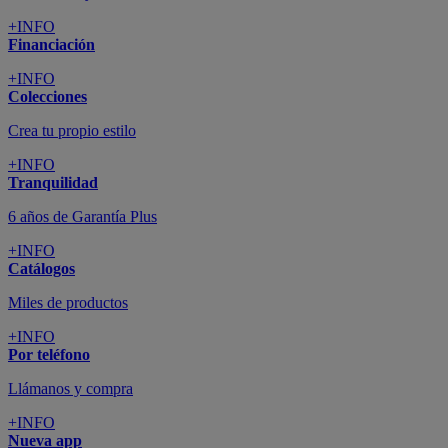
+INFO
Financiación
+INFO
Colecciones
Crea tu propio estilo
+INFO
Tranquilidad
6 años de Garantía Plus
+INFO
Catálogos
Miles de productos
+INFO
Por teléfono
Llámanos y compra
+INFO
Nueva app