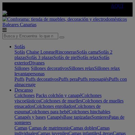
🔵Cambia tu electro con
-10% EXTRA
de descuento ☑️
AQUÍ
Baleares
Canarias
Sofás
Sofás
Chaise Longue
Rinconeras
Sofás cama
Sofás 2
plazas
Sofás 3 plazas
Sofás de piel
Sofás relax
Sofás
exterior
Divanes
Sillones
Sillones decorativos
Sillones relax
Sillones relax
levantapersonas
Puffs
Puffs decorativos
Puffs pera
Puffs reposapiés
Puffs con
almacenaje
Descanso
Colchones
Packs colchón y canapé
Colchones
viscoelásticos
Colchones de muelles
Colchones de muelles
ensacados
Colchones enrollados
Colchones de
espuma
Colchones para bebé
Colchones hinchables
Canapés y bases
Canapés
Base tapizadas
Somieres
Patas de
somieres
Camas
Camas de matrimonio
Camas dobles
Camas
individuales
Camas juveniles
Camas infantiles
Literas
Camas