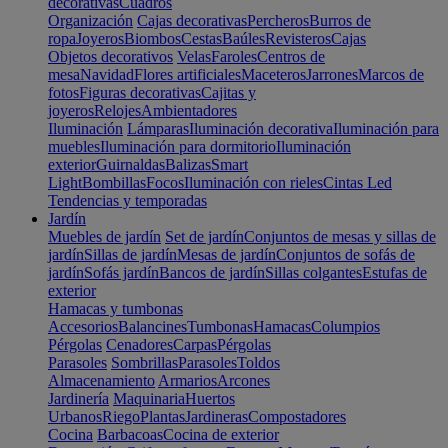
decorativas
Cuadros
Organización
Cajas decorativas
Percheros
Burros de
ropa
Joyeros
Biombos
Cestas
Baúles
Revisteros
Cajas
Objetos decorativos
Velas
Faroles
Centros de
mesa
Navidad
Flores artificiales
Maceteros
Jarrones
Marcos de
fotos
Figuras decorativas
Cajitas y
joyeros
Relojes
Ambientadores
Iluminación
Lámparas
Iluminación decorativa
Iluminación para
muebles
Iluminación para dormitorio
Iluminación
exterior
Guirnaldas
Balizas
Smart
Light
Bombillas
Focos
Iluminación con rieles
Cintas Led
Tendencias y temporadas
Jardín
Muebles de jardín
Set de jardín
Conjuntos de mesas y sillas de
jardín
Sillas de jardín
Mesas de jardín
Conjuntos de sofás de
jardín
Sofás jardín
Bancos de jardín
Sillas colgantes
Estufas de
exterior
Hamacas y tumbonas
Accesorios
Balancines
Tumbonas
Hamacas
Columpios
Pérgolas
Cenadores
Carpas
Pérgolas
Parasoles
Sombrillas
Parasoles
Toldos
Almacenamiento
Armarios
Arcones
Jardinería
Maquinaria
Huertos
Urbanos
Riego
Plantas
Jardineras
Compostadores
Cocina
Barbacoas
Cocina de exterior