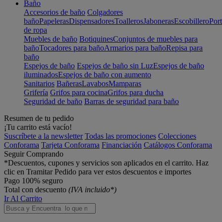
Baño
Accesorios de baño
Colgadores
baño
Papeleras
Dispensadores
Toalleros
Jaboneras
Escobillero
Port
de ropa
Muebles de baño
Botiquines
Conjuntos de muebles para
baño
Tocadores para baño
Armarios para baño
Repisa para
baño
Espejos de baño
Espejos de baño sin Luz
Espejos de baño
iluminados
Espejos de baño con aumento
Sanitarios
Bañeras
Lavabos
Mamparas
Grifería
Grifos para cocina
Grifos para ducha
Seguridad de baño
Barras de seguridad para baño
Resumen de tu pedido
¡Tu carrito está vacío!
Suscríbete a la newsletter
Todas las promociones
Colecciones
Conforama
Tarjeta Conforama
Financiación
Catálogos Conforama
Seguir Comprando
*Descuentos, cupones y servicios son aplicados en el carrito. Haz
clic en Tramitar Pedido para ver estos descuentos e importes
Pago 100% seguro
Total con descuento
(IVA incluido*)
Ir Al Carrito