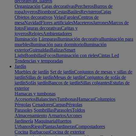
decorativas
Cuadros
Organización
Cajas decorativas
Percheros
Burros de
ropa
Joyeros
Biombos
Cestas
Baúles
Revisteros
Cajas
Objetos decorativos
Velas
Faroles
Centros de
mesa
Navidad
Flores artificiales
Maceteros
Jarrones
Marcos de
fotos
Figuras decorativas
Cajitas y
joyeros
Relojes
Ambientadores
Iluminación
Lámparas
Iluminación decorativa
Iluminación para
muebles
Iluminación para dormitorio
Iluminación
exterior
Guirnaldas
Balizas
Smart
Light
Bombillas
Focos
Iluminación con rieles
Cintas Led
Tendencias y temporadas
Jardín
Muebles de jardín
Set de jardín
Conjuntos de mesas y sillas de
jardín
Sillas de jardín
Mesas de jardín
Conjuntos de sofás de
jardín
Sofás jardín
Bancos de jardín
Sillas colgantes
Estufas de
exterior
Hamacas y tumbonas
Accesorios
Balancines
Tumbonas
Hamacas
Columpios
Pérgolas
Cenadores
Carpas
Pérgolas
Parasoles
Sombrillas
Parasoles
Toldos
Almacenamiento
Armarios
Arcones
Jardinería
Maquinaria
Huertos
Urbanos
Riego
Plantas
Jardineras
Compostadores
Cocina
Barbacoas
Cocina de exterior