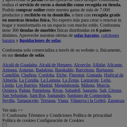
realiza el
servicio de envío a domicilio como recogida en tienda.
Podrás
comprar online
entre nuestra gama de más de 7.000
productos y
recibirlo en tu domicilio
, o bien con
recogida gratis
en nuestras tiendas física.
No esperes más para crear o renovar tu
hogar y transformarlo en un espacio con mucho estilo. Conforama
tiene 300
tiendas de muebles
físicas distribuidas en
6 países
distintos. Aproveche nuestras ofertas de
sofas baratos
,
colchones
baratos
y
liquidaciones de sofas
.
Conforama solo comercializa a través de su website o, físicamente,
en sus
tiendas de sofás
.
Alcalá de Guadaíra
,
Alcalá de Henares
,
Alcorcón
,
Alfafar
,
Alicante
,
Arinaga
,
Asturias
,
Badalona
,
Barakaldo
,
Barcelona
,
Burjassot
,
Castellón
,
Chafiras
,
Cordoba
,
Elche
,
Finestrat
,
Granada
,
Huércal de
Almería
,
La Coruña
,
La Laguna
,
La Zenia
,
Lanzarote
,
León
,
Lleida
,
Los Barrios
,
Madrid
,
Majadahonda
,
Málaga
,
Murcia
,
Orotava
,
Palma
,
Pamplona
,
Rivas
,
Sabadell
,
Sagunto
,
Salt, Girona
,
San Sebastian
,
Sant Boi
,
Santander
,
Santiago de Compostela
,
Sevilla
,
Tamaraceite
,
Terrassa
,
Viana
,
Vilanova i la Geltrú
,
Zaragoza
Ver más >>
© Conforama
Términos y Condiciones
Política de privacidad
Política de cookies
Configuración de Cookies