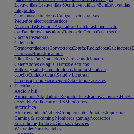
Lavavajillas
Lavavajillas 60cm
Lavavajillas 45cm
Lavavajillas
integrables
Campanas extractoras
Campanas decorativas
Pequeños electrodomésticos
Microondas
Freidoras
Aspiradores
Cafeteras
Planchas de
asar
Batidoras
Amasadores
Robots de Cocina
Balanzas de
Cocina
Tostadoras
Calefacción
Termoventiladores
Convectores
Estufas
Radiadores
Calefactores
D
Térmicos
Humidificadores
Climatización
Ventiladores
Aire acondicionado
Calentadores de agua
Termos eléctricos
Belleza y salud
Cuidado de los hombres
Cuidado
cabello
Cuidado dental
Salud y bienestar
Limpieza
Limpieza a vapor
Robot limpiacristales
Electrónica
Audio y hifi
Auriculares
Adaptadores
Reproductores
Radios
Altavoces
Hifi
Bar
de sonido
Audio car y GPS
Micrófonos
Informática
Almacenamiento
Tablets
Complementos
Portátiles
Impresoras
Gaming & streaming
Monitores gaming
Accesorios
Smart home
Timbres
Cámaras
Altavoces
Wearables
Smartwatches