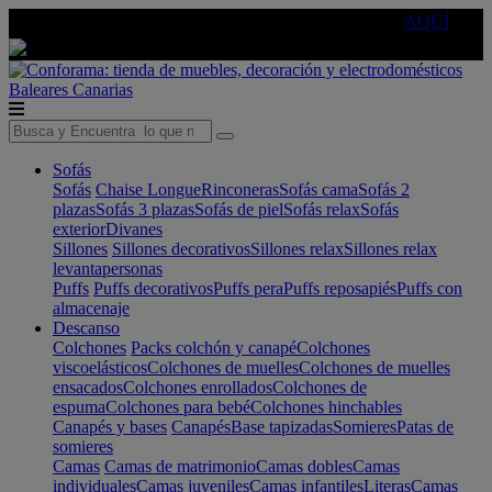
🔵Cambia tu electro con
-10% EXTRA
de descuento ☑️
AQUÍ
Baleares
Canarias
Sofás
Sofás
Chaise Longue
Rinconeras
Sofás cama
Sofás 2
plazas
Sofás 3 plazas
Sofás de piel
Sofás relax
Sofás
exterior
Divanes
Sillones
Sillones decorativos
Sillones relax
Sillones relax
levantapersonas
Puffs
Puffs decorativos
Puffs pera
Puffs reposapiés
Puffs con
almacenaje
Descanso
Colchones
Packs colchón y canapé
Colchones
viscoelásticos
Colchones de muelles
Colchones de muelles
ensacados
Colchones enrollados
Colchones de
espuma
Colchones para bebé
Colchones hinchables
Canapés y bases
Canapés
Base tapizadas
Somieres
Patas de
somieres
Camas
Camas de matrimonio
Camas dobles
Camas
individuales
Camas juveniles
Camas infantiles
Literas
Camas