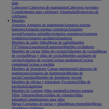
nido
Cabeceros
Cabeceros de matrimonio
Cabeceros juveniles
Complementos para colchones
Almohadas
Protectores de
colchones
Muebles
Armarios
Armarios de matrimonio
Armarios puertas
batientes
Armarios puertas correderas
Armarios
juvenil
Armarios infantiles
Armarios esquineros
Armarios
vestidores
Armarios auxiliares
Zapateros
Muebles de salón
Sillas
Mesas de salón
Muebles
TV
Vitrinas
Aparadores
Estanterias
Muebles recibidores
Muebles de cocina
Sillas de cocinas
Taburetes de cocina
Mesas
de cocina
Mesas y sillas de cocina
Muebles auxiliares de
cocina
Armarios de cocina
Cocinas modulares
Cocinas
completas
Cocinas a medida
Muebles de dormitorio
Camas matrimonio
Cabeceros de
matrimonio
Armarios de matrimonio
Mesitas de
noche
Comodas
Muebles de dormitorio juvenil
Muebles de oficina y teletrabajo
Escritorios
Sillas de
escritorio
Estanterías
Muebles de Gaming
Sillas gaming
Escritorios gaming
Sillas
Taburetes
Bancos
Sillas de comedor
Sillas
infantiles
Complementos para sillas
Mesas
Conjuntos de mesas y sillas
Mesas extensibles
Mesas
altas
Mesas multiusos