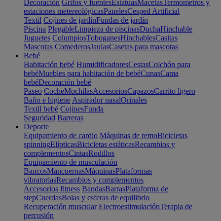
Decoración
Grifos y fuentes
Estatuas
Macetas
Termómetros y
estaciones metereológicas
Paneles
Cesped Artificial
Textil
Cojines de jardín
Fundas de jardín
Piscina
Plegable
Limpieza de piscinas
Ducha
Hinchable
Juguetes
Columpios
Toboganes
Hinchables
Casitas
Mascotas
Comederos
Jaulas
Casetas para mascotas
Bebé
Habitación bebé
Humidificadores
Cestas
Colchón para
bebé
Muebles para habitación de bebé
Cunas
Cama
bebé
Decoración bebé
Paseo
Coche
Mochilas
Accesorios
Capazos
Carrito ligero
Baño e higiene
Aspirador nasal
Orinales
Textil bebé
Cojines
Funda
Seguridad
Barreras
Deporte
Equipamiento de cardio
Máquinas de remo
Bicicletas
spinning
Elípticas
Bicicletas estáticas
Recambios y
complementos
Cintas
Rodillos
Equipamiento de musculación
Bancos
Mancuernas
Máquinas
Plataformas
vibratorias
Recambios y complementos
Accesorios fitness
Bandas
Barras
Plataforma de
step
Cuerdas
Bolas y esferas de equilibrio
Recuperación muscular
Electroestimulación
Terapia de
percusión