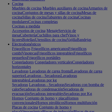
Cocina
Muebles de cocina
Muebles auxiliares de cocina
Armarios de
cocina
Conjuntos de mesas y sillas de cocina
Mesas de
cocina
Sillas de cocina
Taburetes de cocina
Cocinas
modulares
Cocinas completas
Cocinas a medida
Accesorios de cocina
Menaje
Servicio de
mesa
Cubertería
Cuchillos para chef
Vinos y
licores
Botellas
Utensilios de cocina
Vajilla
Bandejas
Electrodomésticos
Frigoríficos
Frigoríficos americanos
Frigoríficos
combi
Vinotecas
Frigoríficos integrables
Frigoríficos
pequeños
Frigoríficos portátiles
Congeladores
Congeladores verticales
Congeladores
horizontales
Lavadoras
Lavadoras de carga frontal
Lavadoras de carga
superior
Lavadoras - Secadoras
Lavadoras
integrables
Lavadoras por kg
Secadoras
Lavadoras - Secadoras
Secadoras con bomba de
calor
Secadoras de condensación
Secadoras de
evacuación
Secadoras integrables
Secadoras por Kg
Hornos
Conjunto de horno y placa
Hornos
convencionales
Hornos pirolíticos
Hornos multifunción
Placas de cocina
Conjunto de horno y
placa
Vitrocerámica
Placas de inducción
Placas de gas