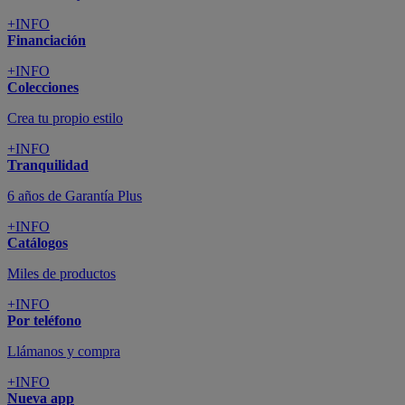
+INFO
Financiación
+INFO
Colecciones
Crea tu propio estilo
+INFO
Tranquilidad
6 años de Garantía Plus
+INFO
Catálogos
Miles de productos
+INFO
Por teléfono
Llámanos y compra
+INFO
Nueva app