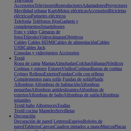
Televisión
Accesorios
Televisores
Reproductores
Adaptadores
Proyectores
Movilidad urbana
Karts
Motos eléctricas
Accesorios
Bicicletas
eléctricas
Patinetes eléctricos
Telefonía
Teléfonos fijos
Gadgets y
complementos
Smartphones
Foto y vídeo
Cámaras de
fotos
Trípodes
Videocámaras
Objetivos
Cables
Cables HDMI
Cables de alimentación
Cables
USB
Cables Jack
Consolas y videojuegos
Accesorios
Textil
Ropa de cama
Mantas
Almohadas
Colchas
Sábanas
Nórdicos
Cortinas y estores
Estores
Visillos
Cortinas
Barras de cortina
Cojines
Relleno
Exterior
Fundas
Cojín con relleno
Complementos para sofás
Fundas de sofás
Plaids
Alfombras
Alfombras de habitación
Alfombras
pequeñas
Alfombras antideslizantes
Alfombras de
exterior
Alfombras de baño
Alfombras de salón
Alfombras
infantiles
Textil baño
Albornoces
Toallas
Textil cocina
Manteles
Servilletas
Decoración
Decoración de pared
Letreros
Espejos
Relojes de
pared
Tableros
Canvas
Cuadros pintados a mano
Marcos
Placas