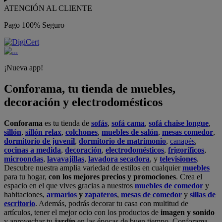
ATENCIÓN AL CLIENTE
Pago 100% Seguro
¡Nueva app!
Conforama, tu tienda de muebles,
decoración y electrodomésticos
Conforama
es tu tienda de
sofás
,
sofá cama
,
sofá chaise longue
,
sillón
,
sillón relax
,
colchones
,
muebles de salón
,
mesas comedor
,
dormitorio de juvenil
,
dormitorio de matrimonio
,
canapés
,
cocinas a medida
,
decoración
,
electrodomésticos
,
frigoríficos
,
microondas
,
lavavajillas
,
lavadora secadora
, y
televisiones
.
Descubre nuestra amplia variedad de estilos en cualquier
muebles
para tu hogar,
con los mejores precios y promociones
. Crea el
espacio en el que vives gracias a nuestros
muebles de comedor
y
habitaciones,
armarios
y
zapateros
,
mesas de comedor
y
sillas de
escritorio
. Además, podrás decorar tu casa con multitud de
artículos, tener el mejor ocio con los productos de
imagen y sonido
y aprovechar tu
jardín
en las épocas de buen tiempo. Conforama