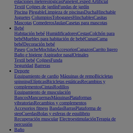
estaciones metereológicas
Paneles
Cesped Artificial
Textil
Cojines de jardín
Fundas de jardín
Piscina
Plegable
Limpieza de piscinas
Ducha
Hinchable
Juguetes
Columpios
Toboganes
Hinchables
Casitas
Mascotas
Comederos
Jaulas
Casetas para mascotas
Bebé
Habitación bebé
Humidificadores
Cestas
Colchón para
bebé
Muebles para habitación de bebé
Cunas
Cama
bebé
Decoración bebé
Paseo
Coche
Mochilas
Accesorios
Capazos
Carrito ligero
Baño e higiene
Aspirador nasal
Orinales
Textil bebé
Cojines
Funda
Seguridad
Barreras
Deporte
Equipamiento de cardio
Máquinas de remo
Bicicletas
spinning
Elípticas
Bicicletas estáticas
Recambios y
complementos
Cintas
Rodillos
Equipamiento de musculación
Bancos
Mancuernas
Máquinas
Plataformas
vibratorias
Recambios y complementos
Accesorios fitness
Bandas
Barras
Plataforma de
step
Cuerdas
Bolas y esferas de equilibrio
Recuperación muscular
Electroestimulación
Terapia de
percusión
Baño