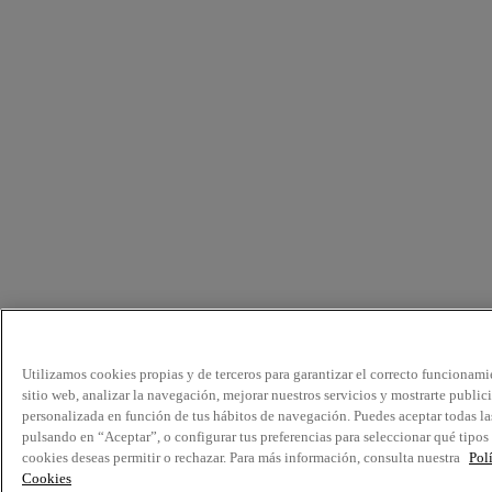
Utilizamos cookies propias y de terceros para garantizar el correcto funcionami
sitio web, analizar la navegación, mejorar nuestros servicios y mostrarte public
personalizada en función de tus hábitos de navegación. Puedes aceptar todas la
pulsando en “Aceptar”, o configurar tus preferencias para seleccionar qué tipos
cookies deseas permitir o rechazar. Para más información, consulta nuestra
Pol
Cookies