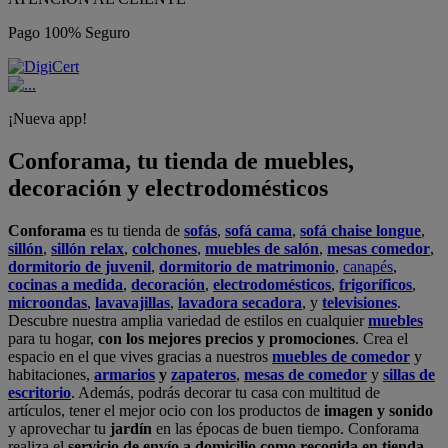
Pago 100% Seguro
¡Nueva app!
Conforama, tu tienda de muebles,
decoración y electrodomésticos
Conforama
es tu tienda de
sofás
,
sofá cama
,
sofá chaise longue
,
sillón
,
sillón relax
,
colchones
,
muebles de salón
,
mesas comedor
,
dormitorio de juvenil
,
dormitorio de matrimonio
,
canapés
,
cocinas a medida
,
decoración
,
electrodomésticos
,
frigoríficos
,
microondas
,
lavavajillas
,
lavadora secadora
, y
televisiones
.
Descubre nuestra amplia variedad de estilos en cualquier
muebles
para tu hogar,
con los mejores precios y promociones
. Crea el
espacio en el que vives gracias a nuestros
muebles de comedor
y
habitaciones,
armarios
y
zapateros
,
mesas de comedor
y
sillas de
escritorio
. Además, podrás decorar tu casa con multitud de
artículos, tener el mejor ocio con los productos de
imagen y sonido
y aprovechar tu
jardín
en las épocas de buen tiempo. Conforama
realiza el
servicio de envío a domicilio como recogida en tienda.