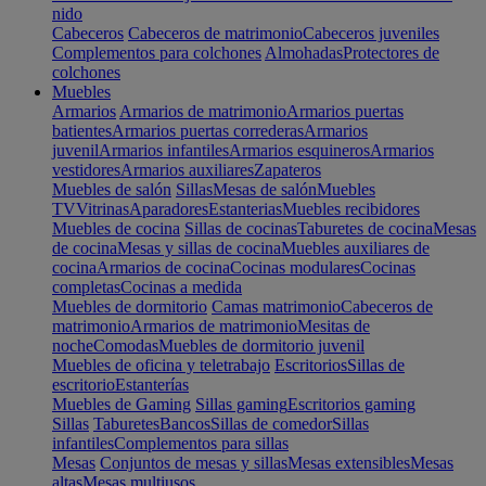
nido
Cabeceros
Cabeceros de matrimonio
Cabeceros juveniles
Complementos para colchones
Almohadas
Protectores de
colchones
Muebles
Armarios
Armarios de matrimonio
Armarios puertas
batientes
Armarios puertas correderas
Armarios
juvenil
Armarios infantiles
Armarios esquineros
Armarios
vestidores
Armarios auxiliares
Zapateros
Muebles de salón
Sillas
Mesas de salón
Muebles
TV
Vitrinas
Aparadores
Estanterias
Muebles recibidores
Muebles de cocina
Sillas de cocinas
Taburetes de cocina
Mesas
de cocina
Mesas y sillas de cocina
Muebles auxiliares de
cocina
Armarios de cocina
Cocinas modulares
Cocinas
completas
Cocinas a medida
Muebles de dormitorio
Camas matrimonio
Cabeceros de
matrimonio
Armarios de matrimonio
Mesitas de
noche
Comodas
Muebles de dormitorio juvenil
Muebles de oficina y teletrabajo
Escritorios
Sillas de
escritorio
Estanterías
Muebles de Gaming
Sillas gaming
Escritorios gaming
Sillas
Taburetes
Bancos
Sillas de comedor
Sillas
infantiles
Complementos para sillas
Mesas
Conjuntos de mesas y sillas
Mesas extensibles
Mesas
altas
Mesas multiusos