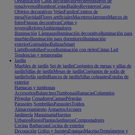
Organización
Cajas decorativas
Percheros
Burros de
ropa
Joyeros
Biombos
Cestas
Baúles
Revisteros
Cajas
Objetos decorativos
Velas
Faroles
Centros de
mesa
Navidad
Flores artificiales
Maceteros
Jarrones
Marcos de
fotos
Figuras decorativas
Cajitas y
joyeros
Relojes
Ambientadores
Iluminación
Lámparas
Iluminación decorativa
Iluminación para
muebles
Iluminación para dormitorio
Iluminación
exterior
Guirnaldas
Balizas
Smart
Light
Bombillas
Focos
Iluminación con rieles
Cintas Led
Tendencias y temporadas
Jardín
Muebles de jardín
Set de jardín
Conjuntos de mesas y sillas de
jardín
Sillas de jardín
Mesas de jardín
Conjuntos de sofás de
jardín
Sofás jardín
Bancos de jardín
Sillas colgantes
Estufas de
exterior
Hamacas y tumbonas
Accesorios
Balancines
Tumbonas
Hamacas
Columpios
Pérgolas
Cenadores
Carpas
Pérgolas
Parasoles
Sombrillas
Parasoles
Toldos
Almacenamiento
Armarios
Arcones
Jardinería
Maquinaria
Huertos
Urbanos
Riego
Plantas
Jardineras
Compostadores
Cocina
Barbacoas
Cocina de exterior
Decoración
Grifos y fuentes
Estatuas
Macetas
Termómetros y