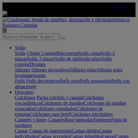
🔵Cambia tu electro con
-10% EXTRA
de descuento ☑️
AQUÍ
Baleares
Canarias
Sofás
Sofás
Chaise Longue
Rinconeras
Sofás cama
Sofás 2
plazas
Sofás 3 plazas
Sofás de piel
Sofás relax
Sofás
exterior
Divanes
Sillones
Sillones decorativos
Sillones relax
Sillones relax
levantapersonas
Puffs
Puffs decorativos
Puffs pera
Puffs reposapiés
Puffs con
almacenaje
Descanso
Colchones
Packs colchón y canapé
Colchones
viscoelásticos
Colchones de muelles
Colchones de muelles
ensacados
Colchones enrollados
Colchones de
espuma
Colchones para bebé
Colchones hinchables
Canapés y bases
Canapés
Base tapizadas
Somieres
Patas de
somieres
Camas
Camas de matrimonio
Camas dobles
Camas
individuales
Camas juveniles
Camas infantiles
Literas
Camas