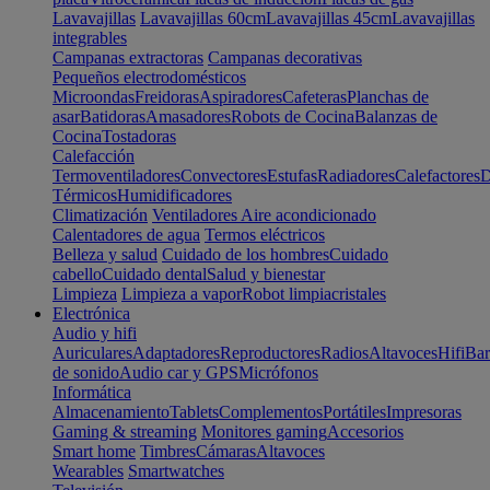
Lavavajillas
Lavavajillas 60cm
Lavavajillas 45cm
Lavavajillas
integrables
Campanas extractoras
Campanas decorativas
Pequeños electrodomésticos
Microondas
Freidoras
Aspiradores
Cafeteras
Planchas de
asar
Batidoras
Amasadores
Robots de Cocina
Balanzas de
Cocina
Tostadoras
Calefacción
Termoventiladores
Convectores
Estufas
Radiadores
Calefactores
D
Térmicos
Humidificadores
Climatización
Ventiladores
Aire acondicionado
Calentadores de agua
Termos eléctricos
Belleza y salud
Cuidado de los hombres
Cuidado
cabello
Cuidado dental
Salud y bienestar
Limpieza
Limpieza a vapor
Robot limpiacristales
Electrónica
Audio y hifi
Auriculares
Adaptadores
Reproductores
Radios
Altavoces
Hifi
Bar
de sonido
Audio car y GPS
Micrófonos
Informática
Almacenamiento
Tablets
Complementos
Portátiles
Impresoras
Gaming & streaming
Monitores gaming
Accesorios
Smart home
Timbres
Cámaras
Altavoces
Wearables
Smartwatches