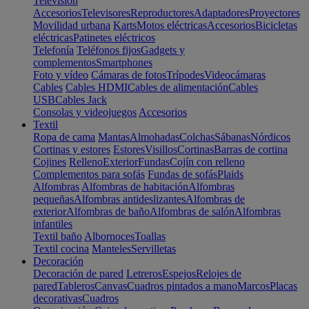
Televisión
Accesorios
Televisores
Reproductores
Adaptadores
Proyectores
Movilidad urbana
Karts
Motos eléctricas
Accesorios
Bicicletas
eléctricas
Patinetes eléctricos
Telefonía
Teléfonos fijos
Gadgets y
complementos
Smartphones
Foto y vídeo
Cámaras de fotos
Trípodes
Videocámaras
Cables
Cables HDMI
Cables de alimentación
Cables
USB
Cables Jack
Consolas y videojuegos
Accesorios
Textil
Ropa de cama
Mantas
Almohadas
Colchas
Sábanas
Nórdicos
Cortinas y estores
Estores
Visillos
Cortinas
Barras de cortina
Cojines
Relleno
Exterior
Fundas
Cojín con relleno
Complementos para sofás
Fundas de sofás
Plaids
Alfombras
Alfombras de habitación
Alfombras
pequeñas
Alfombras antideslizantes
Alfombras de
exterior
Alfombras de baño
Alfombras de salón
Alfombras
infantiles
Textil baño
Albornoces
Toallas
Textil cocina
Manteles
Servilletas
Decoración
Decoración de pared
Letreros
Espejos
Relojes de
pared
Tableros
Canvas
Cuadros pintados a mano
Marcos
Placas
decorativas
Cuadros