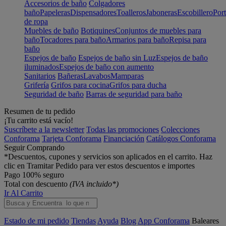
Accesorios de baño
Colgadores
baño
Papeleras
Dispensadores
Toalleros
Jaboneras
Escobillero
Port
de ropa
Muebles de baño
Botiquines
Conjuntos de muebles para
baño
Tocadores para baño
Armarios para baño
Repisa para
baño
Espejos de baño
Espejos de baño sin Luz
Espejos de baño
iluminados
Espejos de baño con aumento
Sanitarios
Bañeras
Lavabos
Mamparas
Grifería
Grifos para cocina
Grifos para ducha
Seguridad de baño
Barras de seguridad para baño
Resumen de tu pedido
¡Tu carrito está vacío!
Suscríbete a la newsletter
Todas las promociones
Colecciones
Conforama
Tarjeta Conforama
Financiación
Catálogos Conforama
Seguir Comprando
*Descuentos, cupones y servicios son aplicados en el carrito. Haz
clic en Tramitar Pedido para ver estos descuentos e importes
Pago 100% seguro
Total con descuento
(IVA incluido*)
Ir Al Carrito
Estado de mi pedido
Tiendas
Ayuda
Blog
App Conforama
Baleares