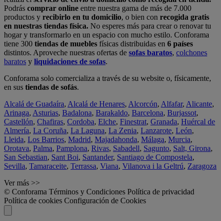
Podrás
comprar online
entre nuestra gama de más de 7.000
productos y
recibirlo en tu domicilio
, o bien con
recogida gratis
en nuestras tiendas física.
No esperes más para crear o renovar tu
hogar y transformarlo en un espacio con mucho estilo. Conforama
tiene 300
tiendas de muebles
físicas distribuidas en
6 países
distintos. Aproveche nuestras ofertas de
sofas baratos
,
colchones
baratos
y
liquidaciones de sofas
.
Conforama solo comercializa a través de su website o, físicamente,
en sus
tiendas de sofás
.
Alcalá de Guadaíra
,
Alcalá de Henares
,
Alcorcón
,
Alfafar
,
Alicante
,
Arinaga
,
Asturias
,
Badalona
,
Barakaldo
,
Barcelona
,
Burjassot
,
Castellón
,
Chafiras
,
Cordoba
,
Elche
,
Finestrat
,
Granada
,
Huércal de
Almería
,
La Coruña
,
La Laguna
,
La Zenia
,
Lanzarote
,
León
,
Lleida
,
Los Barrios
,
Madrid
,
Majadahonda
,
Málaga
,
Murcia
,
Orotava
,
Palma
,
Pamplona
,
Rivas
,
Sabadell
,
Sagunto
,
Salt, Girona
,
San Sebastian
,
Sant Boi
,
Santander
,
Santiago de Compostela
,
Sevilla
,
Tamaraceite
,
Terrassa
,
Viana
,
Vilanova i la Geltrú
,
Zaragoza
Ver más >>
© Conforama
Términos y Condiciones
Política de privacidad
Política de cookies
Configuración de Cookies