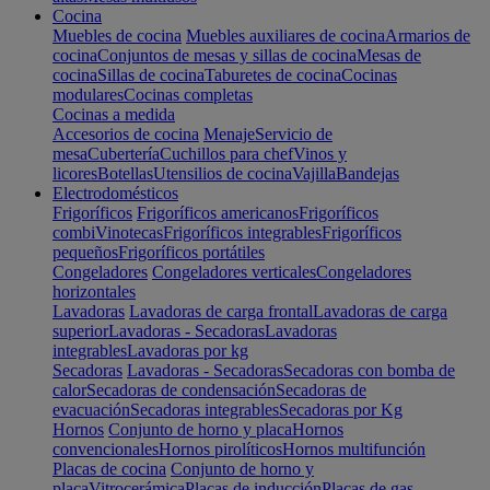
Cocina
Muebles de cocina
Muebles auxiliares de cocina
Armarios de
cocina
Conjuntos de mesas y sillas de cocina
Mesas de
cocina
Sillas de cocina
Taburetes de cocina
Cocinas
modulares
Cocinas completas
Cocinas a medida
Accesorios de cocina
Menaje
Servicio de
mesa
Cubertería
Cuchillos para chef
Vinos y
licores
Botellas
Utensilios de cocina
Vajilla
Bandejas
Electrodomésticos
Frigoríficos
Frigoríficos americanos
Frigoríficos
combi
Vinotecas
Frigoríficos integrables
Frigoríficos
pequeños
Frigoríficos portátiles
Congeladores
Congeladores verticales
Congeladores
horizontales
Lavadoras
Lavadoras de carga frontal
Lavadoras de carga
superior
Lavadoras - Secadoras
Lavadoras
integrables
Lavadoras por kg
Secadoras
Lavadoras - Secadoras
Secadoras con bomba de
calor
Secadoras de condensación
Secadoras de
evacuación
Secadoras integrables
Secadoras por Kg
Hornos
Conjunto de horno y placa
Hornos
convencionales
Hornos pirolíticos
Hornos multifunción
Placas de cocina
Conjunto de horno y
placa
Vitrocerámica
Placas de inducción
Placas de gas