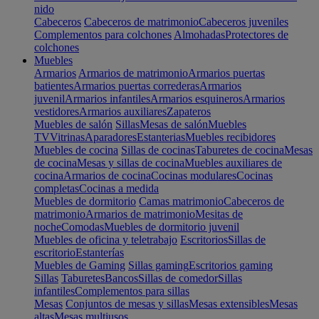
nido
Cabeceros
Cabeceros de matrimonio
Cabeceros juveniles
Complementos para colchones
Almohadas
Protectores de
colchones
Muebles
Armarios
Armarios de matrimonio
Armarios puertas
batientes
Armarios puertas correderas
Armarios
juvenil
Armarios infantiles
Armarios esquineros
Armarios
vestidores
Armarios auxiliares
Zapateros
Muebles de salón
Sillas
Mesas de salón
Muebles
TV
Vitrinas
Aparadores
Estanterias
Muebles recibidores
Muebles de cocina
Sillas de cocinas
Taburetes de cocina
Mesas
de cocina
Mesas y sillas de cocina
Muebles auxiliares de
cocina
Armarios de cocina
Cocinas modulares
Cocinas
completas
Cocinas a medida
Muebles de dormitorio
Camas matrimonio
Cabeceros de
matrimonio
Armarios de matrimonio
Mesitas de
noche
Comodas
Muebles de dormitorio juvenil
Muebles de oficina y teletrabajo
Escritorios
Sillas de
escritorio
Estanterías
Muebles de Gaming
Sillas gaming
Escritorios gaming
Sillas
Taburetes
Bancos
Sillas de comedor
Sillas
infantiles
Complementos para sillas
Mesas
Conjuntos de mesas y sillas
Mesas extensibles
Mesas
altas
Mesas multiusos