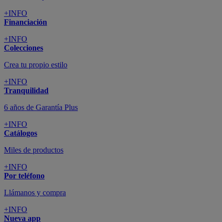
+INFO
Financiación
+INFO
Colecciones
Crea tu propio estilo
+INFO
Tranquilidad
6 años de Garantía Plus
+INFO
Catálogos
Miles de productos
+INFO
Por teléfono
Llámanos y compra
+INFO
Nueva app