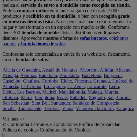
realiza el
servicio de envío a domicilio como recogida en tienda.
Podrás
comprar online
entre nuestra gama de más de 7.000
productos y
recibirlo en tu domicilio
, o bien con
recogida gratis
en nuestras tiendas física.
No esperes más para crear o renovar tu
hogar y transformarlo en un espacio con mucho estilo. Conforama
tiene 300
tiendas de muebles
físicas distribuidas en
6 países
distintos. Aproveche nuestras ofertas de
sofas baratos
,
colchones
baratos
y
liquidaciones de sofas
.
Conforama solo comercializa a través de su website o, físicamente,
en sus
tiendas de sofás
.
Alcalá de Guadaíra
,
Alcalá de Henares
,
Alcorcón
,
Alfafar
,
Alicante
,
Arinaga
,
Asturias
,
Badalona
,
Barakaldo
,
Barcelona
,
Burjassot
,
Castellón
,
Chafiras
,
Cordoba
,
Elche
,
Finestrat
,
Granada
,
Huércal de
Almería
,
La Coruña
,
La Laguna
,
La Zenia
,
Lanzarote
,
León
,
Lleida
,
Los Barrios
,
Madrid
,
Majadahonda
,
Málaga
,
Murcia
,
Orotava
,
Palma
,
Pamplona
,
Rivas
,
Sabadell
,
Sagunto
,
Salt, Girona
,
San Sebastian
,
Sant Boi
,
Santander
,
Santiago de Compostela
,
Sevilla
,
Tamaraceite
,
Terrassa
,
Viana
,
Vilanova i la Geltrú
,
Zaragoza
Ver más >>
© Conforama
Términos y Condiciones
Política de privacidad
Política de cookies
Configuración de Cookies