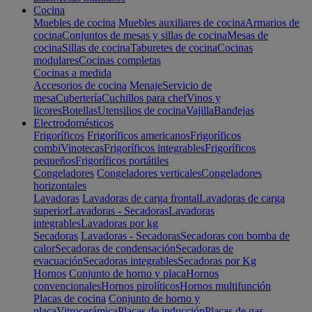
Cocina
Muebles de cocina
Muebles auxiliares de cocina
Armarios de
cocina
Conjuntos de mesas y sillas de cocina
Mesas de
cocina
Sillas de cocina
Taburetes de cocina
Cocinas
modulares
Cocinas completas
Cocinas a medida
Accesorios de cocina
Menaje
Servicio de
mesa
Cubertería
Cuchillos para chef
Vinos y
licores
Botellas
Utensilios de cocina
Vajilla
Bandejas
Electrodomésticos
Frigoríficos
Frigoríficos americanos
Frigoríficos
combi
Vinotecas
Frigoríficos integrables
Frigoríficos
pequeños
Frigoríficos portátiles
Congeladores
Congeladores verticales
Congeladores
horizontales
Lavadoras
Lavadoras de carga frontal
Lavadoras de carga
superior
Lavadoras - Secadoras
Lavadoras
integrables
Lavadoras por kg
Secadoras
Lavadoras - Secadoras
Secadoras con bomba de
calor
Secadoras de condensación
Secadoras de
evacuación
Secadoras integrables
Secadoras por Kg
Hornos
Conjunto de horno y placa
Hornos
convencionales
Hornos pirolíticos
Hornos multifunción
Placas de cocina
Conjunto de horno y
placa
Vitrocerámica
Placas de inducción
Placas de gas