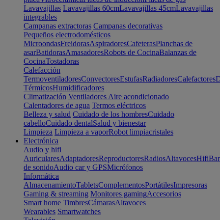
Lavavajillas
Lavavajillas 60cm
Lavavajillas 45cm
Lavavajillas
integrables
Campanas extractoras
Campanas decorativas
Pequeños electrodomésticos
Microondas
Freidoras
Aspiradores
Cafeteras
Planchas de
asar
Batidoras
Amasadores
Robots de Cocina
Balanzas de
Cocina
Tostadoras
Calefacción
Termoventiladores
Convectores
Estufas
Radiadores
Calefactores
D
Térmicos
Humidificadores
Climatización
Ventiladores
Aire acondicionado
Calentadores de agua
Termos eléctricos
Belleza y salud
Cuidado de los hombres
Cuidado
cabello
Cuidado dental
Salud y bienestar
Limpieza
Limpieza a vapor
Robot limpiacristales
Electrónica
Audio y hifi
Auriculares
Adaptadores
Reproductores
Radios
Altavoces
Hifi
Bar
de sonido
Audio car y GPS
Micrófonos
Informática
Almacenamiento
Tablets
Complementos
Portátiles
Impresoras
Gaming & streaming
Monitores gaming
Accesorios
Smart home
Timbres
Cámaras
Altavoces
Wearables
Smartwatches