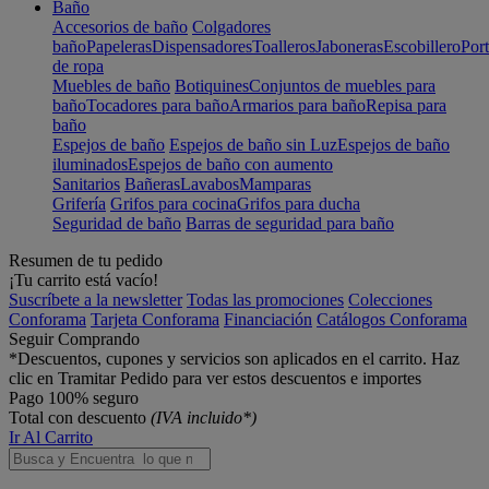
Baño
Accesorios de baño
Colgadores
baño
Papeleras
Dispensadores
Toalleros
Jaboneras
Escobillero
Port
de ropa
Muebles de baño
Botiquines
Conjuntos de muebles para
baño
Tocadores para baño
Armarios para baño
Repisa para
baño
Espejos de baño
Espejos de baño sin Luz
Espejos de baño
iluminados
Espejos de baño con aumento
Sanitarios
Bañeras
Lavabos
Mamparas
Grifería
Grifos para cocina
Grifos para ducha
Seguridad de baño
Barras de seguridad para baño
Resumen de tu pedido
¡Tu carrito está vacío!
Suscríbete a la newsletter
Todas las promociones
Colecciones
Conforama
Tarjeta Conforama
Financiación
Catálogos Conforama
Seguir Comprando
*Descuentos, cupones y servicios son aplicados en el carrito. Haz
clic en Tramitar Pedido para ver estos descuentos e importes
Pago 100% seguro
Total con descuento
(IVA incluido*)
Ir Al Carrito