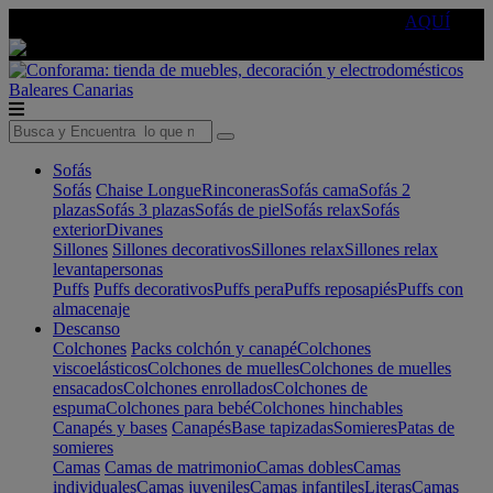
🔵Cambia tu electro con
-10% EXTRA
de descuento ☑️
AQUÍ
Baleares
Canarias
Sofás
Sofás
Chaise Longue
Rinconeras
Sofás cama
Sofás 2
plazas
Sofás 3 plazas
Sofás de piel
Sofás relax
Sofás
exterior
Divanes
Sillones
Sillones decorativos
Sillones relax
Sillones relax
levantapersonas
Puffs
Puffs decorativos
Puffs pera
Puffs reposapiés
Puffs con
almacenaje
Descanso
Colchones
Packs colchón y canapé
Colchones
viscoelásticos
Colchones de muelles
Colchones de muelles
ensacados
Colchones enrollados
Colchones de
espuma
Colchones para bebé
Colchones hinchables
Canapés y bases
Canapés
Base tapizadas
Somieres
Patas de
somieres
Camas
Camas de matrimonio
Camas dobles
Camas
individuales
Camas juveniles
Camas infantiles
Literas
Camas