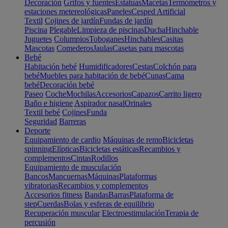
Decoración
Grifos y fuentes
Estatuas
Macetas
Termómetros y
estaciones metereológicas
Paneles
Cesped Artificial
Textil
Cojines de jardín
Fundas de jardín
Piscina
Plegable
Limpieza de piscinas
Ducha
Hinchable
Juguetes
Columpios
Toboganes
Hinchables
Casitas
Mascotas
Comederos
Jaulas
Casetas para mascotas
Bebé
Habitación bebé
Humidificadores
Cestas
Colchón para
bebé
Muebles para habitación de bebé
Cunas
Cama
bebé
Decoración bebé
Paseo
Coche
Mochilas
Accesorios
Capazos
Carrito ligero
Baño e higiene
Aspirador nasal
Orinales
Textil bebé
Cojines
Funda
Seguridad
Barreras
Deporte
Equipamiento de cardio
Máquinas de remo
Bicicletas
spinning
Elípticas
Bicicletas estáticas
Recambios y
complementos
Cintas
Rodillos
Equipamiento de musculación
Bancos
Mancuernas
Máquinas
Plataformas
vibratorias
Recambios y complementos
Accesorios fitness
Bandas
Barras
Plataforma de
step
Cuerdas
Bolas y esferas de equilibrio
Recuperación muscular
Electroestimulación
Terapia de
percusión