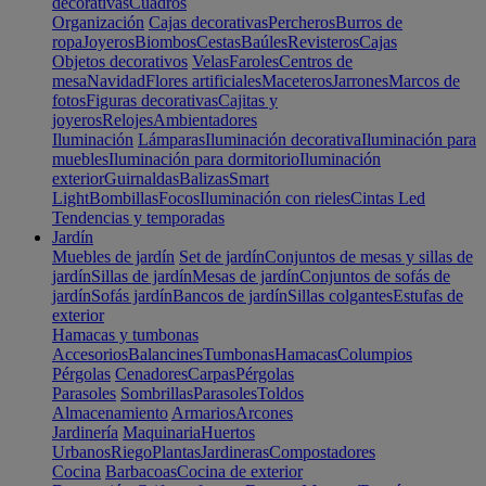
decorativas
Cuadros
Organización
Cajas decorativas
Percheros
Burros de
ropa
Joyeros
Biombos
Cestas
Baúles
Revisteros
Cajas
Objetos decorativos
Velas
Faroles
Centros de
mesa
Navidad
Flores artificiales
Maceteros
Jarrones
Marcos de
fotos
Figuras decorativas
Cajitas y
joyeros
Relojes
Ambientadores
Iluminación
Lámparas
Iluminación decorativa
Iluminación para
muebles
Iluminación para dormitorio
Iluminación
exterior
Guirnaldas
Balizas
Smart
Light
Bombillas
Focos
Iluminación con rieles
Cintas Led
Tendencias y temporadas
Jardín
Muebles de jardín
Set de jardín
Conjuntos de mesas y sillas de
jardín
Sillas de jardín
Mesas de jardín
Conjuntos de sofás de
jardín
Sofás jardín
Bancos de jardín
Sillas colgantes
Estufas de
exterior
Hamacas y tumbonas
Accesorios
Balancines
Tumbonas
Hamacas
Columpios
Pérgolas
Cenadores
Carpas
Pérgolas
Parasoles
Sombrillas
Parasoles
Toldos
Almacenamiento
Armarios
Arcones
Jardinería
Maquinaria
Huertos
Urbanos
Riego
Plantas
Jardineras
Compostadores
Cocina
Barbacoas
Cocina de exterior