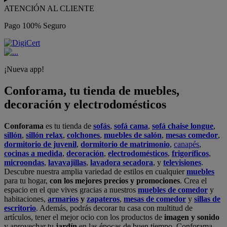
ATENCIÓN AL CLIENTE
Pago 100% Seguro
¡Nueva app!
Conforama, tu tienda de muebles,
decoración y electrodomésticos
Conforama
es tu tienda de
sofás
,
sofá cama
,
sofá chaise longue
,
sillón
,
sillón relax
,
colchones
,
muebles de salón
,
mesas comedor
,
dormitorio de juvenil
,
dormitorio de matrimonio
,
canapés
,
cocinas a medida
,
decoración
,
electrodomésticos
,
frigoríficos
,
microondas
,
lavavajillas
,
lavadora secadora
, y
televisiones
.
Descubre nuestra amplia variedad de estilos en cualquier
muebles
para tu hogar,
con los mejores precios y promociones
. Crea el
espacio en el que vives gracias a nuestros
muebles de comedor
y
habitaciones,
armarios
y
zapateros
,
mesas de comedor
y
sillas de
escritorio
. Además, podrás decorar tu casa con multitud de
artículos, tener el mejor ocio con los productos de
imagen y sonido
y aprovechar tu
jardín
en las épocas de buen tiempo. Conforama