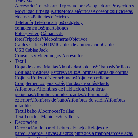
Televisión
Accesorios
Televisores
Reproductores
Adaptadores
Proyectores
Movilidad urbana
Karts
Motos eléctricas
Accesorios
Bicicletas
eléctricas
Patinetes eléctricos
Telefonía
Teléfonos fijos
Gadgets y
complementos
Smartphones
Foto y vídeo
Cámaras de
fotos
Trípodes
Videocámaras
Objetivos
Cables
Cables HDMI
Cables de alimentación
Cables
USB
Cables Jack
Consolas y videojuegos
Accesorios
Textil
Ropa de cama
Mantas
Almohadas
Colchas
Sábanas
Nórdicos
Cortinas y estores
Estores
Visillos
Cortinas
Barras de cortina
Cojines
Relleno
Exterior
Fundas
Cojín con relleno
Complementos para sofás
Fundas de sofás
Plaids
Alfombras
Alfombras de habitación
Alfombras
pequeñas
Alfombras antideslizantes
Alfombras de
exterior
Alfombras de baño
Alfombras de salón
Alfombras
infantiles
Textil baño
Albornoces
Toallas
Textil cocina
Manteles
Servilletas
Decoración
Decoración de pared
Letreros
Espejos
Relojes de
pared
Tableros
Canvas
Cuadros pintados a mano
Marcos
Placas