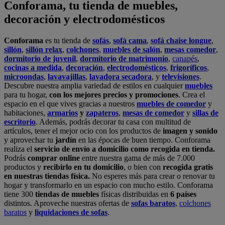
realiza el
servicio de envío a domicilio como recogida en tienda.
Podrás
comprar online
entre nuestra gama de más de 7.000
productos y
recibirlo en tu domicilio
, o bien con
recogida gratis
en nuestras tiendas física.
No esperes más para crear o renovar tu
hogar y transformarlo en un espacio con mucho estilo. Conforama
tiene 300
tiendas de muebles
físicas distribuidas en
6 países
distintos. Aproveche nuestras ofertas de
sofas baratos
,
colchones
baratos
y
liquidaciones de sofas
.
Conforama solo comercializa a través de su website o, físicamente,
en sus
tiendas de sofás
.
Alcalá de Guadaíra
,
Alcalá de Henares
,
Alcorcón
,
Alfafar
,
Alicante
,
Arinaga
,
Asturias
,
Badalona
,
Barakaldo
,
Barcelona
,
Burjassot
,
Castellón
,
Chafiras
,
Cordoba
,
Elche
,
Finestrat
,
Granada
,
Huércal de
Almería
,
La Coruña
,
La Laguna
,
La Zenia
,
Lanzarote
,
León
,
Lleida
,
Los Barrios
,
Madrid
,
Majadahonda
,
Málaga
,
Murcia
,
Orotava
,
Palma
,
Pamplona
,
Rivas
,
Sabadell
,
Sagunto
,
Salt, Girona
,
San Sebastian
,
Sant Boi
,
Santander
,
Santiago de Compostela
,
Sevilla
,
Tamaraceite
,
Terrassa
,
Viana
,
Vilanova i la Geltrú
,
Zaragoza
Ver más >>
© Conforama
Términos y Condiciones
Política de privacidad
Política de cookies
Configuración de Cookies