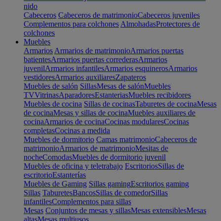
nido
Cabeceros
Cabeceros de matrimonio
Cabeceros juveniles
Complementos para colchones
Almohadas
Protectores de
colchones
Muebles
Armarios
Armarios de matrimonio
Armarios puertas
batientes
Armarios puertas correderas
Armarios
juvenil
Armarios infantiles
Armarios esquineros
Armarios
vestidores
Armarios auxiliares
Zapateros
Muebles de salón
Sillas
Mesas de salón
Muebles
TV
Vitrinas
Aparadores
Estanterias
Muebles recibidores
Muebles de cocina
Sillas de cocinas
Taburetes de cocina
Mesas
de cocina
Mesas y sillas de cocina
Muebles auxiliares de
cocina
Armarios de cocina
Cocinas modulares
Cocinas
completas
Cocinas a medida
Muebles de dormitorio
Camas matrimonio
Cabeceros de
matrimonio
Armarios de matrimonio
Mesitas de
noche
Comodas
Muebles de dormitorio juvenil
Muebles de oficina y teletrabajo
Escritorios
Sillas de
escritorio
Estanterías
Muebles de Gaming
Sillas gaming
Escritorios gaming
Sillas
Taburetes
Bancos
Sillas de comedor
Sillas
infantiles
Complementos para sillas
Mesas
Conjuntos de mesas y sillas
Mesas extensibles
Mesas
altas
Mesas multiusos