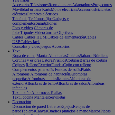
Televisión
Accesorios
Televisores
Reproductores
Adaptadores
Proyectores
Movilidad urbana
Karts
Motos eléctricas
Accesorios
Bicicletas
eléctricas
Patinetes eléctricos
Telefonía
Teléfonos fijos
Gadgets y
complementos
Smartphones
Foto y vídeo
Cámaras de
fotos
Trípodes
Videocámaras
Objetivos
Cables
Cables HDMI
Cables de alimentación
Cables
USB
Cables Jack
Consolas y videojuegos
Accesorios
Textil
Ropa de cama
Mantas
Almohadas
Colchas
Sábanas
Nórdicos
Cortinas y estores
Estores
Visillos
Cortinas
Barras de cortina
Cojines
Relleno
Exterior
Fundas
Cojín con relleno
Complementos para sofás
Fundas de sofás
Plaids
Alfombras
Alfombras de habitación
Alfombras
pequeñas
Alfombras antideslizantes
Alfombras de
exterior
Alfombras de baño
Alfombras de salón
Alfombras
infantiles
Textil baño
Albornoces
Toallas
Textil cocina
Manteles
Servilletas
Decoración
Decoración de pared
Letreros
Espejos
Relojes de
pared
Tableros
Canvas
Cuadros pintados a mano
Marcos
Placas