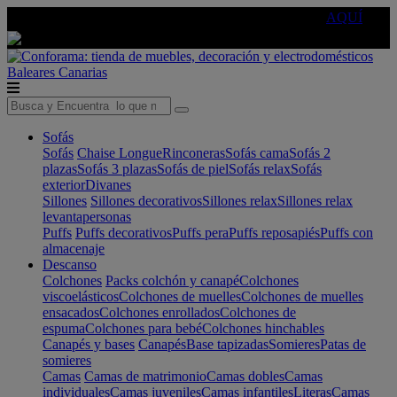
🔵Cambia tu electro con
-10% EXTRA
de descuento ☑️
AQUÍ
Baleares
Canarias
Sofás
Sofás
Chaise Longue
Rinconeras
Sofás cama
Sofás 2
plazas
Sofás 3 plazas
Sofás de piel
Sofás relax
Sofás
exterior
Divanes
Sillones
Sillones decorativos
Sillones relax
Sillones relax
levantapersonas
Puffs
Puffs decorativos
Puffs pera
Puffs reposapiés
Puffs con
almacenaje
Descanso
Colchones
Packs colchón y canapé
Colchones
viscoelásticos
Colchones de muelles
Colchones de muelles
ensacados
Colchones enrollados
Colchones de
espuma
Colchones para bebé
Colchones hinchables
Canapés y bases
Canapés
Base tapizadas
Somieres
Patas de
somieres
Camas
Camas de matrimonio
Camas dobles
Camas
individuales
Camas juveniles
Camas infantiles
Literas
Camas