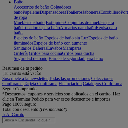
Baño
Accesorios de baño
Colgadores
baño
Papeleras
Dispensadores
Toalleros
Jaboneras
Escobillero
Port
de ropa
Muebles de baño
Botiquines
Conjuntos de muebles para
baño
Tocadores para baño
Armarios para baño
Repisa para
baño
Espejos de baño
Espejos de baño sin Luz
Espejos de baño
iluminados
Espejos de baño con aumento
Sanitarios
Bañeras
Lavabos
Mamparas
Grifería
Grifos para cocina
Grifos para ducha
Seguridad de baño
Barras de seguridad para baño
Resumen de tu pedido
¡Tu carrito está vacío!
Suscríbete a la newsletter
Todas las promociones
Colecciones
Conforama
Tarjeta Conforama
Financiación
Catálogos Conforama
Seguir Comprando
*Descuentos, cupones y servicios son aplicados en el carrito. Haz
clic en Tramitar Pedido para ver estos descuentos e importes
Pago 100% seguro
Total con descuento
(IVA incluido*)
Ir Al Carrito