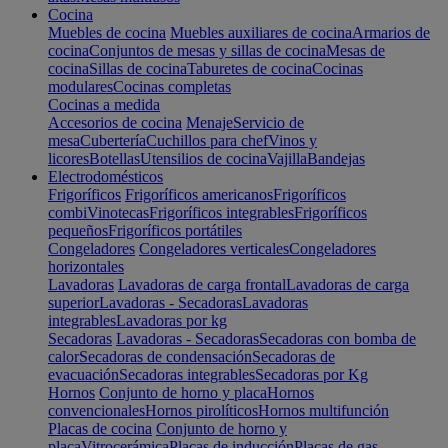
Cocina
Muebles de cocina
Muebles auxiliares de cocina
Armarios de
cocina
Conjuntos de mesas y sillas de cocina
Mesas de
cocina
Sillas de cocina
Taburetes de cocina
Cocinas
modulares
Cocinas completas
Cocinas a medida
Accesorios de cocina
Menaje
Servicio de
mesa
Cubertería
Cuchillos para chef
Vinos y
licores
Botellas
Utensilios de cocina
Vajilla
Bandejas
Electrodomésticos
Frigoríficos
Frigoríficos americanos
Frigoríficos
combi
Vinotecas
Frigoríficos integrables
Frigoríficos
pequeños
Frigoríficos portátiles
Congeladores
Congeladores verticales
Congeladores
horizontales
Lavadoras
Lavadoras de carga frontal
Lavadoras de carga
superior
Lavadoras - Secadoras
Lavadoras
integrables
Lavadoras por kg
Secadoras
Lavadoras - Secadoras
Secadoras con bomba de
calor
Secadoras de condensación
Secadoras de
evacuación
Secadoras integrables
Secadoras por Kg
Hornos
Conjunto de horno y placa
Hornos
convencionales
Hornos pirolíticos
Hornos multifunción
Placas de cocina
Conjunto de horno y
placa
Vitrocerámica
Placas de inducción
Placas de gas