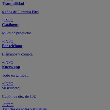
Todo en tu móvil
+INFO
Suscríbete
Cupón de dto. de 10€
+INFO
Tiendas de sofás y muebles
¡Encuentra la tuya!
+INFO
Tu cuenta
Promociones exclusivas
+INFO
El blog
Busca tu inspiración
+INFO
Grandes marcas de muebles, sofás,