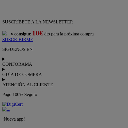
ATENCIÓN AL CLIENTE
Pago 100% Seguro
¡Nueva app!
Conforama, tu tienda de muebles,
decoración y electrodomésticos
Conforama
es tu tienda de
sofás
,
sofá cama
,
sofá chaise longue
,
sillón
,
sillón relax
,
colchones
,
muebles de salón
,
mesas comedor
,
dormitorio de juvenil
,
dormitorio de matrimonio
,
canapés
,
cocinas a medida
,
decoración
,
electrodomésticos
,
frigoríficos
,
microondas
,
lavavajillas
,
lavadora secadora
, y
televisiones
.
Descubre nuestra amplia variedad de estilos en cualquier
muebles
para tu hogar,
con los mejores precios y promociones
. Crea el
espacio en el que vives gracias a nuestros
muebles de comedor
y
habitaciones,
armarios
y
zapateros
,
mesas de comedor
y
sillas de
escritorio
. Además, podrás decorar tu casa con multitud de
artículos, tener el mejor ocio con los productos de
imagen y sonido
y aprovechar tu
jardín
en las épocas de buen tiempo. Conforama