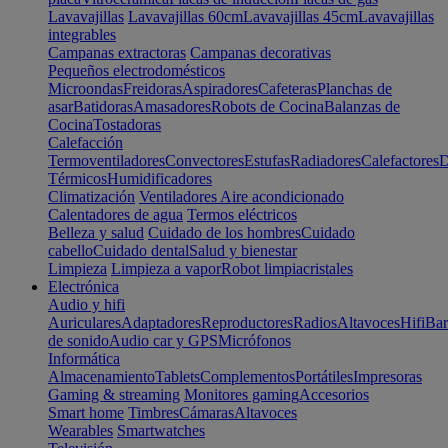
Lavavajillas
Lavavajillas 60cm
Lavavajillas 45cm
Lavavajillas
integrables
Campanas extractoras
Campanas decorativas
Pequeños electrodomésticos
Microondas
Freidoras
Aspiradores
Cafeteras
Planchas de
asar
Batidoras
Amasadores
Robots de Cocina
Balanzas de
Cocina
Tostadoras
Calefacción
Termoventiladores
Convectores
Estufas
Radiadores
Calefactores
D
Térmicos
Humidificadores
Climatización
Ventiladores
Aire acondicionado
Calentadores de agua
Termos eléctricos
Belleza y salud
Cuidado de los hombres
Cuidado
cabello
Cuidado dental
Salud y bienestar
Limpieza
Limpieza a vapor
Robot limpiacristales
Electrónica
Audio y hifi
Auriculares
Adaptadores
Reproductores
Radios
Altavoces
Hifi
Bar
de sonido
Audio car y GPS
Micrófonos
Informática
Almacenamiento
Tablets
Complementos
Portátiles
Impresoras
Gaming & streaming
Monitores gaming
Accesorios
Smart home
Timbres
Cámaras
Altavoces
Wearables
Smartwatches