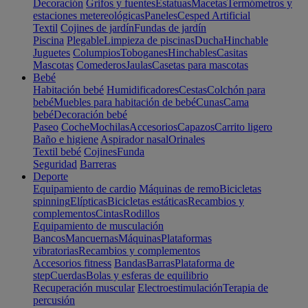
Decoración
Grifos y fuentes
Estatuas
Macetas
Termómetros y
estaciones metereológicas
Paneles
Cesped Artificial
Textil
Cojines de jardín
Fundas de jardín
Piscina
Plegable
Limpieza de piscinas
Ducha
Hinchable
Juguetes
Columpios
Toboganes
Hinchables
Casitas
Mascotas
Comederos
Jaulas
Casetas para mascotas
Bebé
Habitación bebé
Humidificadores
Cestas
Colchón para
bebé
Muebles para habitación de bebé
Cunas
Cama
bebé
Decoración bebé
Paseo
Coche
Mochilas
Accesorios
Capazos
Carrito ligero
Baño e higiene
Aspirador nasal
Orinales
Textil bebé
Cojines
Funda
Seguridad
Barreras
Deporte
Equipamiento de cardio
Máquinas de remo
Bicicletas
spinning
Elípticas
Bicicletas estáticas
Recambios y
complementos
Cintas
Rodillos
Equipamiento de musculación
Bancos
Mancuernas
Máquinas
Plataformas
vibratorias
Recambios y complementos
Accesorios fitness
Bandas
Barras
Plataforma de
step
Cuerdas
Bolas y esferas de equilibrio
Recuperación muscular
Electroestimulación
Terapia de
percusión