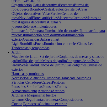
decorativas
Cuadros
Organización
Cajas decorativas
Percheros
Burros de
ropa
Joyeros
Biombos
Cestas
Baúles
Revisteros
Cajas
Objetos decorativos
Velas
Faroles
Centros de
mesa
Navidad
Flores artificiales
Maceteros
Jarrones
Marcos de
fotos
Figuras decorativas
Cajitas y
joyeros
Relojes
Ambientadores
Iluminación
Lámparas
Iluminación decorativa
Iluminación para
muebles
Iluminación para dormitorio
Iluminación
exterior
Guirnaldas
Balizas
Smart
Light
Bombillas
Focos
Iluminación con rieles
Cintas Led
Tendencias y temporadas
Jardín
Muebles de jardín
Set de jardín
Conjuntos de mesas y sillas de
jardín
Sillas de jardín
Mesas de jardín
Conjuntos de sofás de
jardín
Sofás jardín
Bancos de jardín
Sillas colgantes
Estufas de
exterior
Hamacas y tumbonas
Accesorios
Balancines
Tumbonas
Hamacas
Columpios
Pérgolas
Cenadores
Carpas
Pérgolas
Parasoles
Sombrillas
Parasoles
Toldos
Almacenamiento
Armarios
Arcones
Jardinería
Maquinaria
Huertos
Urbanos
Riego
Plantas
Jardineras
Compostadores
Cocina
Barbacoas
Cocina de exterior