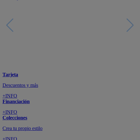
+INFO
Financiación
+INFO
Colecciones
Crea tu propio estilo
+INFO
Tranquilidad
6 años de Garantía Plus
+INFO
Catálogos
Miles de productos
+INFO
Por teléfono
Llámanos y compra
+INFO
Nueva app