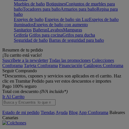
Muebles de baño
Botiquines
Conjuntos de muebles para
baño
Tocadores para baño
Armarios para baño
Repisa para
baño
Espejos de baño
Espejos de baño sin Luz
Espejos de baño
iluminados
Espejos de baño con aumento
Sanitarios
Bañeras
Lavabos
Mamparas
Grifería
Grifos para cocina
Grifos para ducha
Seguridad de baño
Barras de seguridad para baño
Resumen de tu pedido
¡Tu carrito está vacío!
Suscríbete a la newsletter
Todas las promociones
Colecciones
Conforama
Tarjeta Conforama
Financiación
Catálogos Conforama
Seguir Comprando
*Descuentos, cupones y servicios son aplicados en el carrito. Haz
clic en Tramitar Pedido para ver estos descuentos e importes
Pago 100% seguro
Total con descuento
(IVA incluido*)
Ir Al Carrito
Estado de mi pedido
Tiendas
Ayuda
Blog
App Conforama
Baleares
Canarias