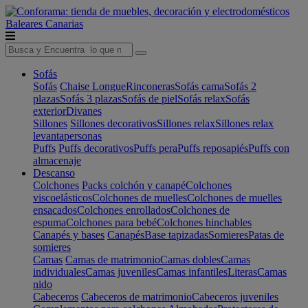
Baleares
Canarias
Sofás
Sofás
Chaise Longue
Rinconeras
Sofás cama
Sofás 2
plazas
Sofás 3 plazas
Sofás de piel
Sofás relax
Sofás
exterior
Divanes
Sillones
Sillones decorativos
Sillones relax
Sillones relax
levantapersonas
Puffs
Puffs decorativos
Puffs pera
Puffs reposapiés
Puffs con
almacenaje
Descanso
Colchones
Packs colchón y canapé
Colchones
viscoelásticos
Colchones de muelles
Colchones de muelles
ensacados
Colchones enrollados
Colchones de
espuma
Colchones para bebé
Colchones hinchables
Canapés y bases
Canapés
Base tapizadas
Somieres
Patas de
somieres
Camas
Camas de matrimonio
Camas dobles
Camas
individuales
Camas juveniles
Camas infantiles
Literas
Camas
nido
Cabeceros
Cabeceros de matrimonio
Cabeceros juveniles