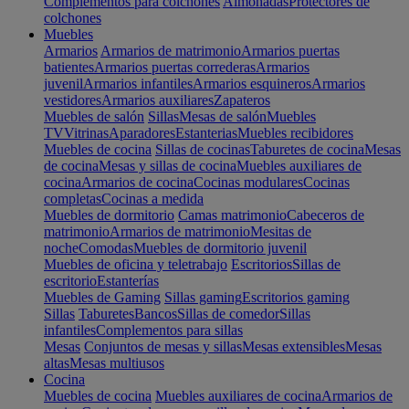
Complementos para colchones
Almohadas
Protectores de
colchones
Muebles
Armarios
Armarios de matrimonio
Armarios puertas
batientes
Armarios puertas correderas
Armarios
juvenil
Armarios infantiles
Armarios esquineros
Armarios
vestidores
Armarios auxiliares
Zapateros
Muebles de salón
Sillas
Mesas de salón
Muebles
TV
Vitrinas
Aparadores
Estanterias
Muebles recibidores
Muebles de cocina
Sillas de cocinas
Taburetes de cocina
Mesas
de cocina
Mesas y sillas de cocina
Muebles auxiliares de
cocina
Armarios de cocina
Cocinas modulares
Cocinas
completas
Cocinas a medida
Muebles de dormitorio
Camas matrimonio
Cabeceros de
matrimonio
Armarios de matrimonio
Mesitas de
noche
Comodas
Muebles de dormitorio juvenil
Muebles de oficina y teletrabajo
Escritorios
Sillas de
escritorio
Estanterías
Muebles de Gaming
Sillas gaming
Escritorios gaming
Sillas
Taburetes
Bancos
Sillas de comedor
Sillas
infantiles
Complementos para sillas
Mesas
Conjuntos de mesas y sillas
Mesas extensibles
Mesas
altas
Mesas multiusos
Cocina
Muebles de cocina
Muebles auxiliares de cocina
Armarios de