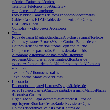
eléctricas
Patinetes eléctricos
Telefonía
Teléfonos fijos
Gadgets y
complementos
Smartphones
Foto y vídeo
Cámaras de fotos
Trípodes
Videocámaras
Cables
Cables HDMI
Cables de alimentación
Cables
USB
Cables Jack
Consolas y videojuegos
Accesorios
Textil
Ropa de cama
Mantas
Almohadas
Colchas
Sábanas
Nórdicos
Cortinas y estores
Estores
Visillos
Cortinas
Barras de cortina
Cojines
Relleno
Exterior
Fundas
Cojín con relleno
Complementos para sofás
Fundas de sofás
Plaids
Alfombras
Alfombras de habitación
Alfombras
pequeñas
Alfombras antideslizantes
Alfombras de
exterior
Alfombras de baño
Alfombras de salón
Alfombras
infantiles
Textil baño
Albornoces
Toallas
Textil cocina
Manteles
Servilletas
Decoración
Decoración de pared
Letreros
Espejos
Relojes de
pared
Tableros
Canvas
Cuadros pintados a mano
Marcos
Placas
decorativas
Cuadros
Organización
Cajas decorativas
Percheros
Burros de
ropa
Joyeros
Biombos
Cestas
Baúles
Revisteros
Cajas
Objetos decorativos
Velas
Faroles
Centros de