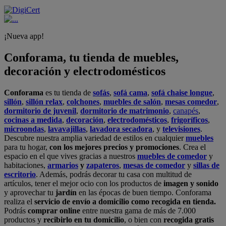
¡Nueva app!
Conforama, tu tienda de muebles,
decoración y electrodomésticos
Conforama
es tu tienda de
sofás
,
sofá cama
,
sofá chaise longue
,
sillón
,
sillón relax
,
colchones
,
muebles de salón
,
mesas comedor
,
dormitorio de juvenil
,
dormitorio de matrimonio
,
canapés
,
cocinas a medida
,
decoración
,
electrodomésticos
,
frigoríficos
,
microondas
,
lavavajillas
,
lavadora secadora
, y
televisiones
.
Descubre nuestra amplia variedad de estilos en cualquier
muebles
para tu hogar,
con los mejores precios y promociones
. Crea el
espacio en el que vives gracias a nuestros
muebles de comedor
y
habitaciones,
armarios
y
zapateros
,
mesas de comedor
y
sillas de
escritorio
. Además, podrás decorar tu casa con multitud de
artículos, tener el mejor ocio con los productos de
imagen y sonido
y aprovechar tu
jardín
en las épocas de buen tiempo. Conforama
realiza el
servicio de envío a domicilio como recogida en tienda.
Podrás
comprar online
entre nuestra gama de más de 7.000
productos y
recibirlo en tu domicilio
, o bien con
recogida gratis