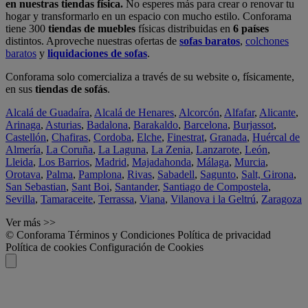
en nuestras tiendas física.
No esperes más para crear o renovar tu
hogar y transformarlo en un espacio con mucho estilo. Conforama
tiene 300
tiendas de muebles
físicas distribuidas en
6 países
distintos. Aproveche nuestras ofertas de
sofas baratos
,
colchones
baratos
y
liquidaciones de sofas
.
Conforama solo comercializa a través de su website o, físicamente,
en sus
tiendas de sofás
.
Alcalá de Guadaíra
,
Alcalá de Henares
,
Alcorcón
,
Alfafar
,
Alicante
,
Arinaga
,
Asturias
,
Badalona
,
Barakaldo
,
Barcelona
,
Burjassot
,
Castellón
,
Chafiras
,
Cordoba
,
Elche
,
Finestrat
,
Granada
,
Huércal de
Almería
,
La Coruña
,
La Laguna
,
La Zenia
,
Lanzarote
,
León
,
Lleida
,
Los Barrios
,
Madrid
,
Majadahonda
,
Málaga
,
Murcia
,
Orotava
,
Palma
,
Pamplona
,
Rivas
,
Sabadell
,
Sagunto
,
Salt, Girona
,
San Sebastian
,
Sant Boi
,
Santander
,
Santiago de Compostela
,
Sevilla
,
Tamaraceite
,
Terrassa
,
Viana
,
Vilanova i la Geltrú
,
Zaragoza
Ver más >>
© Conforama
Términos y Condiciones
Política de privacidad
Política de cookies
Configuración de Cookies