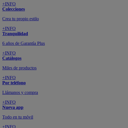
+INFO
Colecciones
Crea tu propio estilo
+INFO
Tranquilidad
6 años de Garantía Plus
+INFO
Catálogos
Miles de productos
+INFO
Por teléfono
Llámanos y compra
+INFO
Nueva app
Todo en tu móvil
+INFO