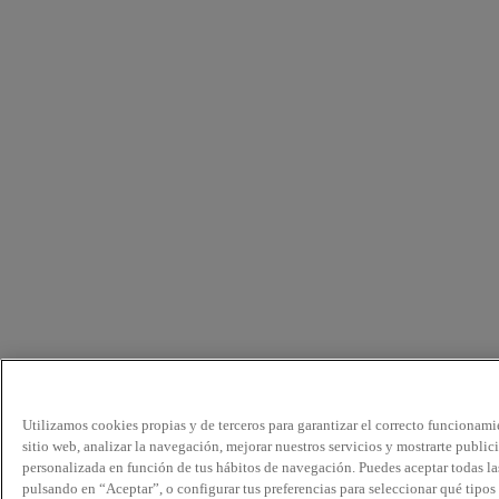
Utilizamos cookies propias y de terceros para garantizar el correcto funcionami
sitio web, analizar la navegación, mejorar nuestros servicios y mostrarte public
personalizada en función de tus hábitos de navegación. Puedes aceptar todas la
pulsando en “Aceptar”, o configurar tus preferencias para seleccionar qué tipos