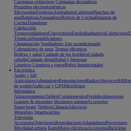
Campanas extractoras
Campanas decorativas
Pequeños electrodomésticos
Microondas
Freidoras
Aspiradores
Cafeteras
Planchas de
asar
Batidoras
Amasadores
Robots de Cocina
Balanzas de
Cocina
Tostadoras
Calefacción
Termoventiladores
Convectores
Estufas
Radiadores
Calefactores
D
Térmicos
Humidificadores
Climatización
Ventiladores
Aire acondicionado
Calentadores de agua
Termos eléctricos
Belleza y salud
Cuidado de los hombres
Cuidado
cabello
Cuidado dental
Salud y bienestar
Limpieza
Limpieza a vapor
Robot limpiacristales
Electrónica
Audio y hifi
Auriculares
Adaptadores
Reproductores
Radios
Altavoces
Hifi
Bar
de sonido
Audio car y GPS
Micrófonos
Informática
Almacenamiento
Tablets
Complementos
Portátiles
Impresoras
Gaming & streaming
Monitores gaming
Accesorios
Smart home
Timbres
Cámaras
Altavoces
Wearables
Smartwatches
Televisión
Accesorios
Televisores
Reproductores
Adaptadores
Proyectores
Movilidad urbana
Karts
Motos eléctricas
Accesorios
Bicicletas