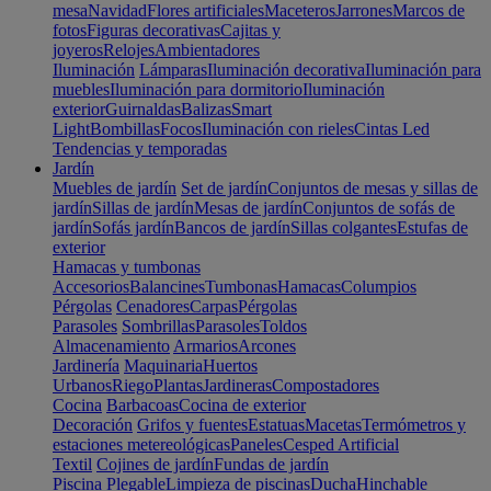
mesa
Navidad
Flores artificiales
Maceteros
Jarrones
Marcos de
fotos
Figuras decorativas
Cajitas y
joyeros
Relojes
Ambientadores
Iluminación
Lámparas
Iluminación decorativa
Iluminación para
muebles
Iluminación para dormitorio
Iluminación
exterior
Guirnaldas
Balizas
Smart
Light
Bombillas
Focos
Iluminación con rieles
Cintas Led
Tendencias y temporadas
Jardín
Muebles de jardín
Set de jardín
Conjuntos de mesas y sillas de
jardín
Sillas de jardín
Mesas de jardín
Conjuntos de sofás de
jardín
Sofás jardín
Bancos de jardín
Sillas colgantes
Estufas de
exterior
Hamacas y tumbonas
Accesorios
Balancines
Tumbonas
Hamacas
Columpios
Pérgolas
Cenadores
Carpas
Pérgolas
Parasoles
Sombrillas
Parasoles
Toldos
Almacenamiento
Armarios
Arcones
Jardinería
Maquinaria
Huertos
Urbanos
Riego
Plantas
Jardineras
Compostadores
Cocina
Barbacoas
Cocina de exterior
Decoración
Grifos y fuentes
Estatuas
Macetas
Termómetros y
estaciones metereológicas
Paneles
Cesped Artificial
Textil
Cojines de jardín
Fundas de jardín
Piscina
Plegable
Limpieza de piscinas
Ducha
Hinchable