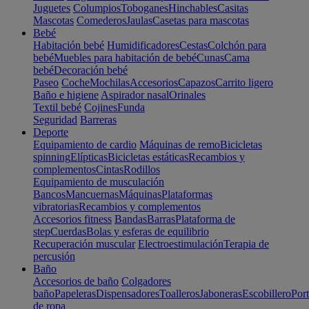
Juguetes
Columpios
Toboganes
Hinchables
Casitas
Mascotas
Comederos
Jaulas
Casetas para mascotas
Bebé
Habitación bebé
Humidificadores
Cestas
Colchón para
bebé
Muebles para habitación de bebé
Cunas
Cama
bebé
Decoración bebé
Paseo
Coche
Mochilas
Accesorios
Capazos
Carrito ligero
Baño e higiene
Aspirador nasal
Orinales
Textil bebé
Cojines
Funda
Seguridad
Barreras
Deporte
Equipamiento de cardio
Máquinas de remo
Bicicletas
spinning
Elípticas
Bicicletas estáticas
Recambios y
complementos
Cintas
Rodillos
Equipamiento de musculación
Bancos
Mancuernas
Máquinas
Plataformas
vibratorias
Recambios y complementos
Accesorios fitness
Bandas
Barras
Plataforma de
step
Cuerdas
Bolas y esferas de equilibrio
Recuperación muscular
Electroestimulación
Terapia de
percusión
Baño
Accesorios de baño
Colgadores
baño
Papeleras
Dispensadores
Toalleros
Jaboneras
Escobillero
Port
de ropa