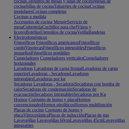
cocina
Conjuntos de mesas y sillas de cocina
Mesas de
cocina
Sillas de cocina
Taburetes de cocina
Cocinas
modulares
Cocinas completas
Cocinas a medida
Accesorios de cocina
Menaje
Servicio de
mesa
Cubertería
Cuchillos para chef
Vinos y
licores
Botellas
Utensilios de cocina
Vajilla
Bandejas
Electrodomésticos
Frigoríficos
Frigoríficos americanos
Frigoríficos
combi
Vinotecas
Frigoríficos integrables
Frigoríficos
pequeños
Frigoríficos portátiles
Congeladores
Congeladores verticales
Congeladores
horizontales
Lavadoras
Lavadoras de carga frontal
Lavadoras de carga
superior
Lavadoras - Secadoras
Lavadoras
integrables
Lavadoras por kg
Secadoras
Lavadoras - Secadoras
Secadoras con bomba de
calor
Secadoras de condensación
Secadoras de
evacuación
Secadoras integrables
Secadoras por Kg
Hornos
Conjunto de horno y placa
Hornos
convencionales
Hornos pirolíticos
Hornos multifunción
Placas de cocina
Conjunto de horno y
placa
Vitrocerámica
Placas de inducción
Placas de gas
Lavavajillas
Lavavajillas 60cm
Lavavajillas 45cm
Lavavajillas
integrables