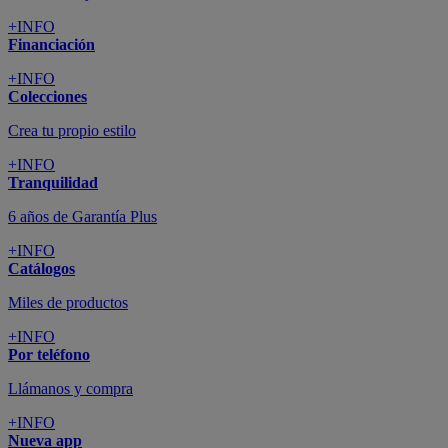
+INFO
Financiación
+INFO
Colecciones
Crea tu propio estilo
+INFO
Tranquilidad
6 años de Garantía Plus
+INFO
Catálogos
Miles de productos
+INFO
Por teléfono
Llámanos y compra
+INFO
Nueva app