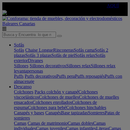
🔵Cambia tu electro con
-10% EXTRA
de descuento ☑️
AQUÍ
Baleares
Canarias
Sofás
Sofás
Chaise Longue
Rinconeras
Sofás cama
Sofás 2
plazas
Sofás 3 plazas
Sofás de piel
Sofás relax
Sofás
exterior
Divanes
Sillones
Sillones decorativos
Sillones relax
Sillones relax
levantapersonas
Puffs
Puffs decorativos
Puffs pera
Puffs reposapiés
Puffs con
almacenaje
Descanso
Colchones
Packs colchón y canapé
Colchones
viscoelásticos
Colchones de muelles
Colchones de muelles
ensacados
Colchones enrollados
Colchones de
espuma
Colchones para bebé
Colchones hinchables
Canapés y bases
Canapés
Base tapizadas
Somieres
Patas de
somieres
Camas
Camas de matrimonio
Camas dobles
Camas
individuales
Camas juveniles
Camas infantiles
Literas
Camas