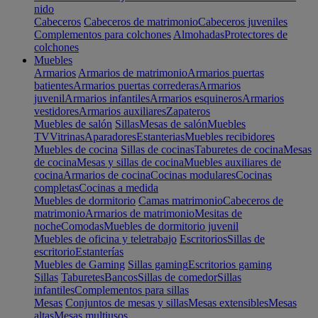
nido
Cabeceros
Cabeceros de matrimonio
Cabeceros juveniles
Complementos para colchones
Almohadas
Protectores de
colchones
Muebles
Armarios
Armarios de matrimonio
Armarios puertas
batientes
Armarios puertas correderas
Armarios
juvenil
Armarios infantiles
Armarios esquineros
Armarios
vestidores
Armarios auxiliares
Zapateros
Muebles de salón
Sillas
Mesas de salón
Muebles
TV
Vitrinas
Aparadores
Estanterias
Muebles recibidores
Muebles de cocina
Sillas de cocinas
Taburetes de cocina
Mesas
de cocina
Mesas y sillas de cocina
Muebles auxiliares de
cocina
Armarios de cocina
Cocinas modulares
Cocinas
completas
Cocinas a medida
Muebles de dormitorio
Camas matrimonio
Cabeceros de
matrimonio
Armarios de matrimonio
Mesitas de
noche
Comodas
Muebles de dormitorio juvenil
Muebles de oficina y teletrabajo
Escritorios
Sillas de
escritorio
Estanterías
Muebles de Gaming
Sillas gaming
Escritorios gaming
Sillas
Taburetes
Bancos
Sillas de comedor
Sillas
infantiles
Complementos para sillas
Mesas
Conjuntos de mesas y sillas
Mesas extensibles
Mesas
altas
Mesas multiusos