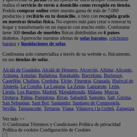
realiza el
servicio de envío a domicilio como recogida en tienda.
Podrás
comprar online
entre nuestra gama de más de 7.000
productos y
recibirlo en tu domicilio
, o bien con
recogida gratis
en nuestras tiendas física.
No esperes más para crear o renovar tu
hogar y transformarlo en un espacio con mucho estilo. Conforama
tiene 300
tiendas de muebles
físicas distribuidas en
6 países
distintos. Aproveche nuestras ofertas de
sofas baratos
,
colchones
baratos
y
liquidaciones de sofas
.
Conforama solo comercializa a través de su website o, físicamente,
en sus
tiendas de sofás
.
Alcalá de Guadaíra
,
Alcalá de Henares
,
Alcorcón
,
Alfafar
,
Alicante
,
Arinaga
,
Asturias
,
Badalona
,
Barakaldo
,
Barcelona
,
Burjassot
,
Castellón
,
Chafiras
,
Cordoba
,
Elche
,
Finestrat
,
Granada
,
Huércal de
Almería
,
La Coruña
,
La Laguna
,
La Zenia
,
Lanzarote
,
León
,
Lleida
,
Los Barrios
,
Madrid
,
Majadahonda
,
Málaga
,
Murcia
,
Orotava
,
Palma
,
Pamplona
,
Rivas
,
Sabadell
,
Sagunto
,
Salt, Girona
,
San Sebastian
,
Sant Boi
,
Santander
,
Santiago de Compostela
,
Sevilla
,
Tamaraceite
,
Terrassa
,
Viana
,
Vilanova i la Geltrú
,
Zaragoza
Ver más >>
© Conforama
Términos y Condiciones
Política de privacidad
Política de cookies
Configuración de Cookies