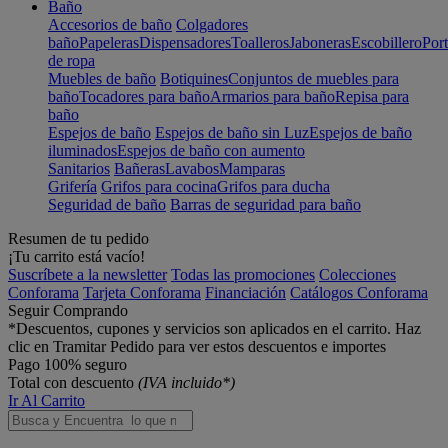
Baño
Accesorios de baño
Colgadores
baño
Papeleras
Dispensadores
Toalleros
Jaboneras
Escobillero
Port
de ropa
Muebles de baño
Botiquines
Conjuntos de muebles para
baño
Tocadores para baño
Armarios para baño
Repisa para
baño
Espejos de baño
Espejos de baño sin Luz
Espejos de baño
iluminados
Espejos de baño con aumento
Sanitarios
Bañeras
Lavabos
Mamparas
Grifería
Grifos para cocina
Grifos para ducha
Seguridad de baño
Barras de seguridad para baño
Resumen de tu pedido
¡Tu carrito está vacío!
Suscríbete a la newsletter
Todas las promociones
Colecciones
Conforama
Tarjeta Conforama
Financiación
Catálogos Conforama
Seguir Comprando
*Descuentos, cupones y servicios son aplicados en el carrito. Haz
clic en Tramitar Pedido para ver estos descuentos e importes
Pago 100% seguro
Total con descuento
(IVA incluido*)
Ir Al Carrito