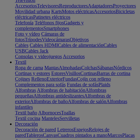
Televisión
Accesorios
Televisores
Reproductores
Adaptadores
Proyectores
Movilidad urbana
Karts
Motos eléctricas
Accesorios
Bicicletas
eléctricas
Patinetes eléctricos
Telefonía
Teléfonos fijos
Gadgets y
complementos
Smartphones
Foto y vídeo
Cámaras de
fotos
Trípodes
Videocámaras
Objetivos
Cables
Cables HDMI
Cables de alimentación
Cables
USB
Cables Jack
Consolas y videojuegos
Accesorios
Textil
Ropa de cama
Mantas
Almohadas
Colchas
Sábanas
Nórdicos
Cortinas y estores
Estores
Visillos
Cortinas
Barras de cortina
Cojines
Relleno
Exterior
Fundas
Cojín con relleno
Complementos para sofás
Fundas de sofás
Plaids
Alfombras
Alfombras de habitación
Alfombras
pequeñas
Alfombras antideslizantes
Alfombras de
exterior
Alfombras de baño
Alfombras de salón
Alfombras
infantiles
Textil baño
Albornoces
Toallas
Textil cocina
Manteles
Servilletas
Decoración
Decoración de pared
Letreros
Espejos
Relojes de
pared
Tableros
Canvas
Cuadros pintados a mano
Marcos
Placas