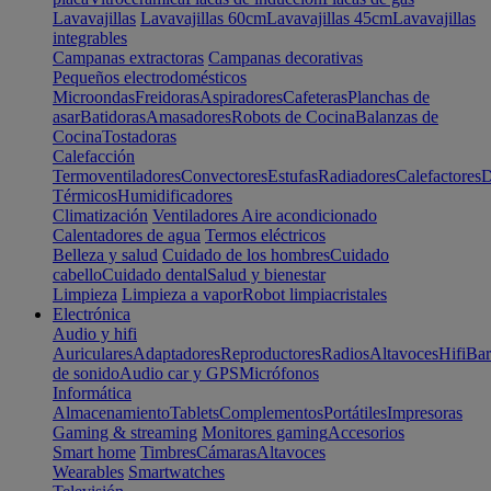
Lavavajillas
Lavavajillas 60cm
Lavavajillas 45cm
Lavavajillas
integrables
Campanas extractoras
Campanas decorativas
Pequeños electrodomésticos
Microondas
Freidoras
Aspiradores
Cafeteras
Planchas de
asar
Batidoras
Amasadores
Robots de Cocina
Balanzas de
Cocina
Tostadoras
Calefacción
Termoventiladores
Convectores
Estufas
Radiadores
Calefactores
D
Térmicos
Humidificadores
Climatización
Ventiladores
Aire acondicionado
Calentadores de agua
Termos eléctricos
Belleza y salud
Cuidado de los hombres
Cuidado
cabello
Cuidado dental
Salud y bienestar
Limpieza
Limpieza a vapor
Robot limpiacristales
Electrónica
Audio y hifi
Auriculares
Adaptadores
Reproductores
Radios
Altavoces
Hifi
Bar
de sonido
Audio car y GPS
Micrófonos
Informática
Almacenamiento
Tablets
Complementos
Portátiles
Impresoras
Gaming & streaming
Monitores gaming
Accesorios
Smart home
Timbres
Cámaras
Altavoces
Wearables
Smartwatches