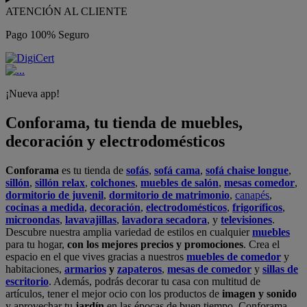
ATENCIÓN AL CLIENTE
Pago 100% Seguro
¡Nueva app!
Conforama, tu tienda de muebles,
decoración y electrodomésticos
Conforama
es tu tienda de
sofás
,
sofá cama
,
sofá chaise longue
,
sillón
,
sillón relax
,
colchones
,
muebles de salón
,
mesas comedor
,
dormitorio de juvenil
,
dormitorio de matrimonio
,
canapés
,
cocinas a medida
,
decoración
,
electrodomésticos
,
frigoríficos
,
microondas
,
lavavajillas
,
lavadora secadora
, y
televisiones
.
Descubre nuestra amplia variedad de estilos en cualquier
muebles
para tu hogar,
con los mejores precios y promociones
. Crea el
espacio en el que vives gracias a nuestros
muebles de comedor
y
habitaciones,
armarios
y
zapateros
,
mesas de comedor
y
sillas de
escritorio
. Además, podrás decorar tu casa con multitud de
artículos, tener el mejor ocio con los productos de
imagen y sonido
y aprovechar tu
jardín
en las épocas de buen tiempo. Conforama