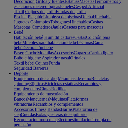
Decoración
Grifos y fuentes
Estatuas
Macetas
Termómetros y
estaciones metereológicas
Paneles
Cesped Artificial
Textil
Cojines de jardín
Fundas de jardín
Piscina
Plegable
Limpieza de piscinas
Ducha
Hinchable
Juguetes
Columpios
Toboganes
Hinchables
Casitas
Mascotas
Comederos
Jaulas
Casetas para mascotas
Bebé
Habitación bebé
Humidificadores
Cestas
Colchón para
bebé
Muebles para habitación de bebé
Cunas
Cama
bebé
Decoración bebé
Paseo
Coche
Mochilas
Accesorios
Capazos
Carrito ligero
Baño e higiene
Aspirador nasal
Orinales
Textil bebé
Cojines
Funda
Seguridad
Barreras
Deporte
Equipamiento de cardio
Máquinas de remo
Bicicletas
spinning
Elípticas
Bicicletas estáticas
Recambios y
complementos
Cintas
Rodillos
Equipamiento de musculación
Bancos
Mancuernas
Máquinas
Plataformas
vibratorias
Recambios y complementos
Accesorios fitness
Bandas
Barras
Plataforma de
step
Cuerdas
Bolas y esferas de equilibrio
Recuperación muscular
Electroestimulación
Terapia de
percusión