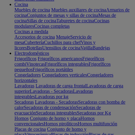
Cocina
Muebles de cocina
Muebles auxiliares de cocina
Armarios de
cocina
Conjuntos de mesas y sillas de cocina
Mesas de
cocina
Sillas de cocina
Taburetes de cocina
Cocinas
modulares
Cocinas completas
Cocinas a medida
Accesorios de cocina
Menaje
Servicio de
mesa
Cubertería
Cuchillos para chef
Vinos y
licores
Botellas
Utensilios de cocina
Vajilla
Bandejas
Electrodomésticos
Frigoríficos
Frigoríficos americanos
Frigoríficos
combi
Vinotecas
Frigoríficos integrables
Frigoríficos
pequeños
Frigoríficos portátiles
Congeladores
Congeladores verticales
Congeladores
horizontales
Lavadoras
Lavadoras de carga frontal
Lavadoras de carga
superior
Lavadoras - Secadoras
Lavadoras
integrables
Lavadoras por kg
Secadoras
Lavadoras - Secadoras
Secadoras con bomba de
calor
Secadoras de condensación
Secadoras de
evacuación
Secadoras integrables
Secadoras por Kg
Hornos
Conjunto de horno y placa
Hornos
convencionales
Hornos pirolíticos
Hornos multifunción
Placas de cocina
Conjunto de horno y
placa
Vitrocerámica
Placas de inducción
Placas de gas