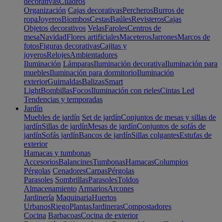
decorativas
Cuadros
Organización
Cajas decorativas
Percheros
Burros de
ropa
Joyeros
Biombos
Cestas
Baúles
Revisteros
Cajas
Objetos decorativos
Velas
Faroles
Centros de
mesa
Navidad
Flores artificiales
Maceteros
Jarrones
Marcos de
fotos
Figuras decorativas
Cajitas y
joyeros
Relojes
Ambientadores
Iluminación
Lámparas
Iluminación decorativa
Iluminación para
muebles
Iluminación para dormitorio
Iluminación
exterior
Guirnaldas
Balizas
Smart
Light
Bombillas
Focos
Iluminación con rieles
Cintas Led
Tendencias y temporadas
Jardín
Muebles de jardín
Set de jardín
Conjuntos de mesas y sillas de
jardín
Sillas de jardín
Mesas de jardín
Conjuntos de sofás de
jardín
Sofás jardín
Bancos de jardín
Sillas colgantes
Estufas de
exterior
Hamacas y tumbonas
Accesorios
Balancines
Tumbonas
Hamacas
Columpios
Pérgolas
Cenadores
Carpas
Pérgolas
Parasoles
Sombrillas
Parasoles
Toldos
Almacenamiento
Armarios
Arcones
Jardinería
Maquinaria
Huertos
Urbanos
Riego
Plantas
Jardineras
Compostadores
Cocina
Barbacoas
Cocina de exterior