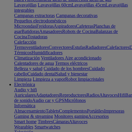
Lavavajillas
Lavavajillas 60cm
Lavavajillas 45cm
Lavavajillas
integrables
Campanas extractoras
Campanas decorativas
Pequeños electrodomésticos
Microondas
Freidoras
Aspiradores
Cafeteras
Planchas de
asar
Batidoras
Amasadores
Robots de Cocina
Balanzas de
Cocina
Tostadoras
Calefacción
Termoventiladores
Convectores
Estufas
Radiadores
Calefactores
D
Térmicos
Humidificadores
Climatización
Ventiladores
Aire acondicionado
Calentadores de agua
Termos eléctricos
Belleza y salud
Cuidado de los hombres
Cuidado
cabello
Cuidado dental
Salud y bienestar
Limpieza
Limpieza a vapor
Robot limpiacristales
Electrónica
Audio y hifi
Auriculares
Adaptadores
Reproductores
Radios
Altavoces
Hifi
Bar
de sonido
Audio car y GPS
Micrófonos
Informática
Almacenamiento
Tablets
Complementos
Portátiles
Impresoras
Gaming & streaming
Monitores gaming
Accesorios
Smart home
Timbres
Cámaras
Altavoces
Wearables
Smartwatches