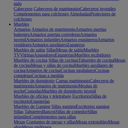
nido
Cabeceros
Cabeceros de matrimonio
Cabeceros juveniles
Complementos para colchones
Almohadas
Protectores de
colchones
Muebles
Armarios
Armarios de matrimonio
Armarios puertas
batientes
Armarios puertas correderas
Armarios
juvenil
Armarios infantiles
Armarios esquineros
Armarios
vestidores
Armarios auxiliares
Zapateros
Muebles de salón
Sillas
Mesas de salón
Muebles
TV
Vitrinas
Aparadores
Estanterias
Muebles recibidores
Muebles de cocina
Sillas de cocinas
Taburetes de cocina
Mesas
de cocina
Mesas y sillas de cocina
Muebles auxiliares de
cocina
Armarios de cocina
Cocinas modulares
Cocinas
completas
Cocinas a medida
Muebles de dormitorio
Camas matrimonio
Cabeceros de
matrimonio
Armarios de matrimonio
Mesitas de
noche
Comodas
Muebles de dormitorio juvenil
Muebles de oficina y teletrabajo
Escritorios
Sillas de
escritorio
Estanterías
Muebles de Gaming
Sillas gaming
Escritorios gaming
Sillas
Taburetes
Bancos
Sillas de comedor
Sillas
infantiles
Complementos para sillas
Mesas
Conjuntos de mesas y sillas
Mesas extensibles
Mesas
altas
Mesas multiusos