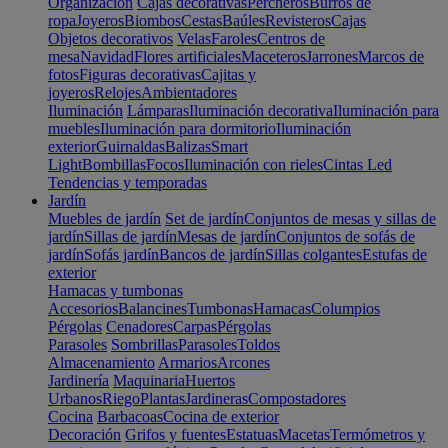
Organización
Cajas decorativas
Percheros
Burros de
ropa
Joyeros
Biombos
Cestas
Baúles
Revisteros
Cajas
Objetos decorativos
Velas
Faroles
Centros de
mesa
Navidad
Flores artificiales
Maceteros
Jarrones
Marcos de
fotos
Figuras decorativas
Cajitas y
joyeros
Relojes
Ambientadores
Iluminación
Lámparas
Iluminación decorativa
Iluminación para
muebles
Iluminación para dormitorio
Iluminación
exterior
Guirnaldas
Balizas
Smart
Light
Bombillas
Focos
Iluminación con rieles
Cintas Led
Tendencias y temporadas
Jardín
Muebles de jardín
Set de jardín
Conjuntos de mesas y sillas de
jardín
Sillas de jardín
Mesas de jardín
Conjuntos de sofás de
jardín
Sofás jardín
Bancos de jardín
Sillas colgantes
Estufas de
exterior
Hamacas y tumbonas
Accesorios
Balancines
Tumbonas
Hamacas
Columpios
Pérgolas
Cenadores
Carpas
Pérgolas
Parasoles
Sombrillas
Parasoles
Toldos
Almacenamiento
Armarios
Arcones
Jardinería
Maquinaria
Huertos
Urbanos
Riego
Plantas
Jardineras
Compostadores
Cocina
Barbacoas
Cocina de exterior
Decoración
Grifos y fuentes
Estatuas
Macetas
Termómetros y