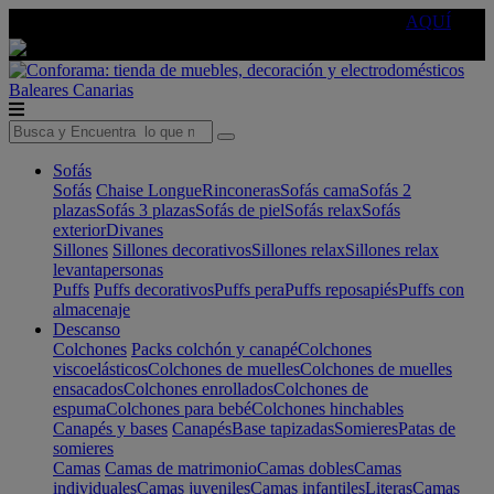
🔵Cambia tu electro con
-10% EXTRA
de descuento ☑️
AQUÍ
Baleares
Canarias
Sofás
Sofás
Chaise Longue
Rinconeras
Sofás cama
Sofás 2
plazas
Sofás 3 plazas
Sofás de piel
Sofás relax
Sofás
exterior
Divanes
Sillones
Sillones decorativos
Sillones relax
Sillones relax
levantapersonas
Puffs
Puffs decorativos
Puffs pera
Puffs reposapiés
Puffs con
almacenaje
Descanso
Colchones
Packs colchón y canapé
Colchones
viscoelásticos
Colchones de muelles
Colchones de muelles
ensacados
Colchones enrollados
Colchones de
espuma
Colchones para bebé
Colchones hinchables
Canapés y bases
Canapés
Base tapizadas
Somieres
Patas de
somieres
Camas
Camas de matrimonio
Camas dobles
Camas
individuales
Camas juveniles
Camas infantiles
Literas
Camas