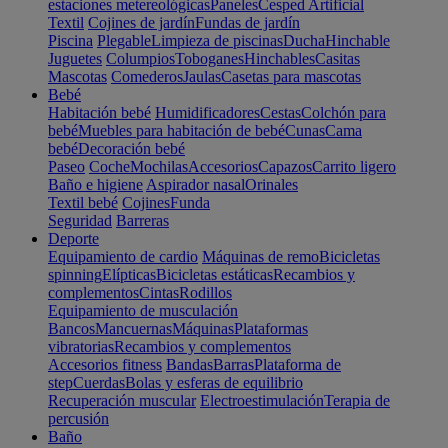
estaciones metereológicas
Paneles
Cesped Artificial
Textil
Cojines de jardín
Fundas de jardín
Piscina
Plegable
Limpieza de piscinas
Ducha
Hinchable
Juguetes
Columpios
Toboganes
Hinchables
Casitas
Mascotas
Comederos
Jaulas
Casetas para mascotas
Bebé
Habitación bebé
Humidificadores
Cestas
Colchón para
bebé
Muebles para habitación de bebé
Cunas
Cama
bebé
Decoración bebé
Paseo
Coche
Mochilas
Accesorios
Capazos
Carrito ligero
Baño e higiene
Aspirador nasal
Orinales
Textil bebé
Cojines
Funda
Seguridad
Barreras
Deporte
Equipamiento de cardio
Máquinas de remo
Bicicletas
spinning
Elípticas
Bicicletas estáticas
Recambios y
complementos
Cintas
Rodillos
Equipamiento de musculación
Bancos
Mancuernas
Máquinas
Plataformas
vibratorias
Recambios y complementos
Accesorios fitness
Bandas
Barras
Plataforma de
step
Cuerdas
Bolas y esferas de equilibrio
Recuperación muscular
Electroestimulación
Terapia de
percusión
Baño