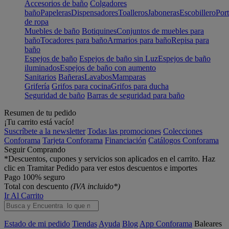
Accesorios de baño
Colgadores
baño
Papeleras
Dispensadores
Toalleros
Jaboneras
Escobillero
Port
de ropa
Muebles de baño
Botiquines
Conjuntos de muebles para
baño
Tocadores para baño
Armarios para baño
Repisa para
baño
Espejos de baño
Espejos de baño sin Luz
Espejos de baño
iluminados
Espejos de baño con aumento
Sanitarios
Bañeras
Lavabos
Mamparas
Grifería
Grifos para cocina
Grifos para ducha
Seguridad de baño
Barras de seguridad para baño
Resumen de tu pedido
¡Tu carrito está vacío!
Suscríbete a la newsletter
Todas las promociones
Colecciones
Conforama
Tarjeta Conforama
Financiación
Catálogos Conforama
Seguir Comprando
*Descuentos, cupones y servicios son aplicados en el carrito. Haz
clic en Tramitar Pedido para ver estos descuentos e importes
Pago 100% seguro
Total con descuento
(IVA incluido*)
Ir Al Carrito
Estado de mi pedido
Tiendas
Ayuda
Blog
App Conforama
Baleares