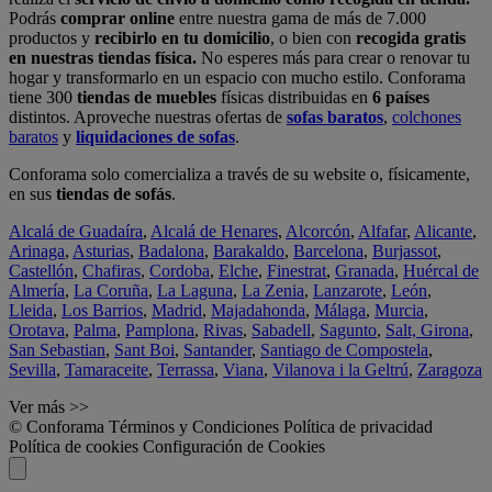
Podrás
comprar online
entre nuestra gama de más de 7.000
productos y
recibirlo en tu domicilio
, o bien con
recogida gratis
en nuestras tiendas física.
No esperes más para crear o renovar tu
hogar y transformarlo en un espacio con mucho estilo. Conforama
tiene 300
tiendas de muebles
físicas distribuidas en
6 países
distintos. Aproveche nuestras ofertas de
sofas baratos
,
colchones
baratos
y
liquidaciones de sofas
.
Conforama solo comercializa a través de su website o, físicamente,
en sus
tiendas de sofás
.
Alcalá de Guadaíra
,
Alcalá de Henares
,
Alcorcón
,
Alfafar
,
Alicante
,
Arinaga
,
Asturias
,
Badalona
,
Barakaldo
,
Barcelona
,
Burjassot
,
Castellón
,
Chafiras
,
Cordoba
,
Elche
,
Finestrat
,
Granada
,
Huércal de
Almería
,
La Coruña
,
La Laguna
,
La Zenia
,
Lanzarote
,
León
,
Lleida
,
Los Barrios
,
Madrid
,
Majadahonda
,
Málaga
,
Murcia
,
Orotava
,
Palma
,
Pamplona
,
Rivas
,
Sabadell
,
Sagunto
,
Salt, Girona
,
San Sebastian
,
Sant Boi
,
Santander
,
Santiago de Compostela
,
Sevilla
,
Tamaraceite
,
Terrassa
,
Viana
,
Vilanova i la Geltrú
,
Zaragoza
Ver más >>
© Conforama
Términos y Condiciones
Política de privacidad
Política de cookies
Configuración de Cookies