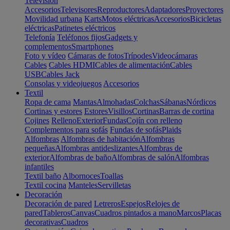
Televisión
Accesorios
Televisores
Reproductores
Adaptadores
Proyectores
Movilidad urbana
Karts
Motos eléctricas
Accesorios
Bicicletas
eléctricas
Patinetes eléctricos
Telefonía
Teléfonos fijos
Gadgets y
complementos
Smartphones
Foto y vídeo
Cámaras de fotos
Trípodes
Videocámaras
Cables
Cables HDMI
Cables de alimentación
Cables
USB
Cables Jack
Consolas y videojuegos
Accesorios
Textil
Ropa de cama
Mantas
Almohadas
Colchas
Sábanas
Nórdicos
Cortinas y estores
Estores
Visillos
Cortinas
Barras de cortina
Cojines
Relleno
Exterior
Fundas
Cojín con relleno
Complementos para sofás
Fundas de sofás
Plaids
Alfombras
Alfombras de habitación
Alfombras
pequeñas
Alfombras antideslizantes
Alfombras de
exterior
Alfombras de baño
Alfombras de salón
Alfombras
infantiles
Textil baño
Albornoces
Toallas
Textil cocina
Manteles
Servilletas
Decoración
Decoración de pared
Letreros
Espejos
Relojes de
pared
Tableros
Canvas
Cuadros pintados a mano
Marcos
Placas
decorativas
Cuadros