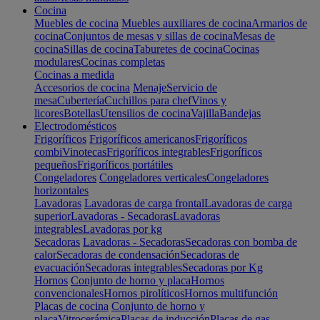
Cocina
Muebles de cocina
Muebles auxiliares de cocina
Armarios de
cocina
Conjuntos de mesas y sillas de cocina
Mesas de
cocina
Sillas de cocina
Taburetes de cocina
Cocinas
modulares
Cocinas completas
Cocinas a medida
Accesorios de cocina
Menaje
Servicio de
mesa
Cubertería
Cuchillos para chef
Vinos y
licores
Botellas
Utensilios de cocina
Vajilla
Bandejas
Electrodomésticos
Frigoríficos
Frigoríficos americanos
Frigoríficos
combi
Vinotecas
Frigoríficos integrables
Frigoríficos
pequeños
Frigoríficos portátiles
Congeladores
Congeladores verticales
Congeladores
horizontales
Lavadoras
Lavadoras de carga frontal
Lavadoras de carga
superior
Lavadoras - Secadoras
Lavadoras
integrables
Lavadoras por kg
Secadoras
Lavadoras - Secadoras
Secadoras con bomba de
calor
Secadoras de condensación
Secadoras de
evacuación
Secadoras integrables
Secadoras por Kg
Hornos
Conjunto de horno y placa
Hornos
convencionales
Hornos pirolíticos
Hornos multifunción
Placas de cocina
Conjunto de horno y
placa
Vitrocerámica
Placas de inducción
Placas de gas