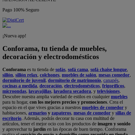
Pago 100% Seguro
¡Nueva app!
Conforama, tu tienda de muebles,
decoración y electrodomésticos
Conforama
es tu tienda de
sofás
,
sofá cama
,
sofá chaise longue
,
sillón
,
sillón relax
,
colchones
,
muebles de salón
,
mesas comedor
,
dormitorio de juvenil
,
dormitorio de matrimonio
,
canapés
,
cocinas a medida
,
decoración
,
electrodomésticos
,
frigoríficos
,
microondas
,
lavavajillas
,
lavadora secadora
, y
televisiones
.
Descubre nuestra amplia variedad de estilos en cualquier
muebles
para tu hogar,
con los mejores precios y promociones
. Crea el
espacio en el que vives gracias a nuestros
muebles de comedor
y
habitaciones,
armarios
y
zapateros
,
mesas de comedor
y
sillas de
escritorio
. Además, podrás decorar tu casa con multitud de
artículos, tener el mejor ocio con los productos de
imagen y sonido
y aprovechar tu
jardín
en las épocas de buen tiempo. Conforama
realiza el
servicio de envío a domicilio como recogida en tienda.