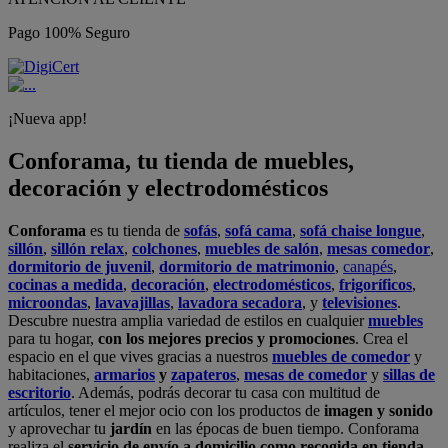
Pago 100% Seguro
¡Nueva app!
Conforama, tu tienda de muebles,
decoración y electrodomésticos
Conforama
es tu tienda de
sofás
,
sofá cama
,
sofá chaise longue
,
sillón
,
sillón relax
,
colchones
,
muebles de salón
,
mesas comedor
,
dormitorio de juvenil
,
dormitorio de matrimonio
,
canapés
,
cocinas a medida
,
decoración
,
electrodomésticos
,
frigoríficos
,
microondas
,
lavavajillas
,
lavadora secadora
, y
televisiones
.
Descubre nuestra amplia variedad de estilos en cualquier
muebles
para tu hogar,
con los mejores precios y promociones
. Crea el
espacio en el que vives gracias a nuestros
muebles de comedor
y
habitaciones,
armarios
y
zapateros
,
mesas de comedor
y
sillas de
escritorio
. Además, podrás decorar tu casa con multitud de
artículos, tener el mejor ocio con los productos de
imagen y sonido
y aprovechar tu
jardín
en las épocas de buen tiempo. Conforama
realiza el
servicio de envío a domicilio como recogida en tienda.