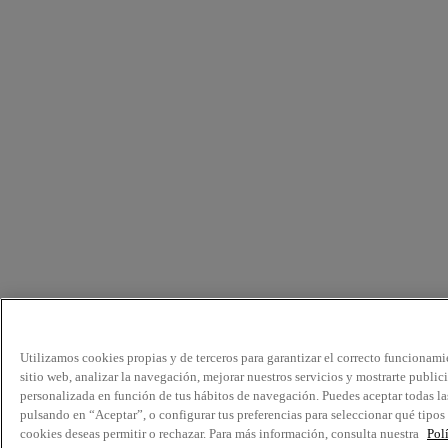
Utilizamos cookies propias y de terceros para garantizar el correcto funcionami
sitio web, analizar la navegación, mejorar nuestros servicios y mostrarte public
personalizada en función de tus hábitos de navegación. Puedes aceptar todas la
pulsando en “Aceptar”, o configurar tus preferencias para seleccionar qué tipos
cookies deseas permitir o rechazar. Para más información, consulta nuestra
Pol