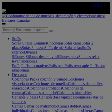
🔵Cambia tu electro con
-10% EXTRA
de descuento ☑️
AQUÍ
Baleares
Canarias
Sofás
Sofás
Chaise Longue
Rinconeras
Sofás cama
Sofás 2
plazas
Sofás 3 plazas
Sofás de piel
Sofás relax
Sofás
exterior
Divanes
Sillones
Sillones decorativos
Sillones relax
Sillones relax
levantapersonas
Puffs
Puffs decorativos
Puffs pera
Puffs reposapiés
Puffs con
almacenaje
Descanso
Colchones
Packs colchón y canapé
Colchones
viscoelásticos
Colchones de muelles
Colchones de muelles
ensacados
Colchones enrollados
Colchones de
espuma
Colchones para bebé
Colchones hinchables
Canapés y bases
Canapés
Base tapizadas
Somieres
Patas de
somieres
Camas
Camas de matrimonio
Camas dobles
Camas
individuales
Camas juveniles
Camas infantiles
Literas
Camas