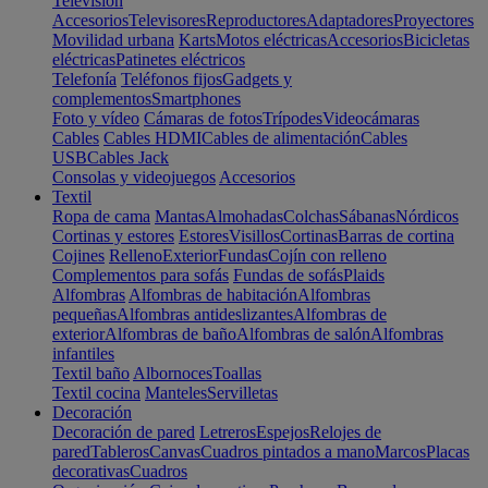
Televisión
Accesorios
Televisores
Reproductores
Adaptadores
Proyectores
Movilidad urbana
Karts
Motos eléctricas
Accesorios
Bicicletas
eléctricas
Patinetes eléctricos
Telefonía
Teléfonos fijos
Gadgets y
complementos
Smartphones
Foto y vídeo
Cámaras de fotos
Trípodes
Videocámaras
Cables
Cables HDMI
Cables de alimentación
Cables
USB
Cables Jack
Consolas y videojuegos
Accesorios
Textil
Ropa de cama
Mantas
Almohadas
Colchas
Sábanas
Nórdicos
Cortinas y estores
Estores
Visillos
Cortinas
Barras de cortina
Cojines
Relleno
Exterior
Fundas
Cojín con relleno
Complementos para sofás
Fundas de sofás
Plaids
Alfombras
Alfombras de habitación
Alfombras
pequeñas
Alfombras antideslizantes
Alfombras de
exterior
Alfombras de baño
Alfombras de salón
Alfombras
infantiles
Textil baño
Albornoces
Toallas
Textil cocina
Manteles
Servilletas
Decoración
Decoración de pared
Letreros
Espejos
Relojes de
pared
Tableros
Canvas
Cuadros pintados a mano
Marcos
Placas
decorativas
Cuadros