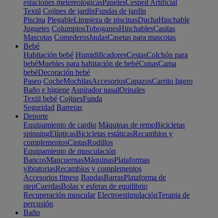
estaciones metereológicas
Paneles
Cesped Artificial
Textil
Cojines de jardín
Fundas de jardín
Piscina
Plegable
Limpieza de piscinas
Ducha
Hinchable
Juguetes
Columpios
Toboganes
Hinchables
Casitas
Mascotas
Comederos
Jaulas
Casetas para mascotas
Bebé
Habitación bebé
Humidificadores
Cestas
Colchón para
bebé
Muebles para habitación de bebé
Cunas
Cama
bebé
Decoración bebé
Paseo
Coche
Mochilas
Accesorios
Capazos
Carrito ligero
Baño e higiene
Aspirador nasal
Orinales
Textil bebé
Cojines
Funda
Seguridad
Barreras
Deporte
Equipamiento de cardio
Máquinas de remo
Bicicletas
spinning
Elípticas
Bicicletas estáticas
Recambios y
complementos
Cintas
Rodillos
Equipamiento de musculación
Bancos
Mancuernas
Máquinas
Plataformas
vibratorias
Recambios y complementos
Accesorios fitness
Bandas
Barras
Plataforma de
step
Cuerdas
Bolas y esferas de equilibrio
Recuperación muscular
Electroestimulación
Terapia de
percusión
Baño