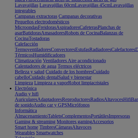
Lavavajillas
Lavavajillas 60cm
Lavavajillas 45cm
Lavavajillas
integrables
Campanas extractoras
Campanas decorativas
Pequeños electrodomésticos
Microondas
Freidoras
Aspiradores
Cafeteras
Planchas de
asar
Batidoras
Amasadores
Robots de Cocina
Balanzas de
Cocina
Tostadoras
Calefacción
Termoventiladores
Convectores
Estufas
Radiadores
Calefactores
D
Térmicos
Humidificadores
Climatización
Ventiladores
Aire acondicionado
Calentadores de agua
Termos eléctricos
Belleza y salud
Cuidado de los hombres
Cuidado
cabello
Cuidado dental
Salud y bienestar
Limpieza
Limpieza a vapor
Robot limpiacristales
Electrónica
Audio y hifi
Auriculares
Adaptadores
Reproductores
Radios
Altavoces
Hifi
Bar
de sonido
Audio car y GPS
Micrófonos
Informática
Almacenamiento
Tablets
Complementos
Portátiles
Impresoras
Gaming & streaming
Monitores gaming
Accesorios
Smart home
Timbres
Cámaras
Altavoces
Wearables
Smartwatches