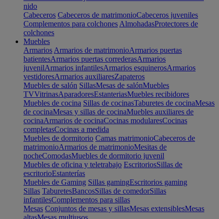
nido
Cabeceros
Cabeceros de matrimonio
Cabeceros juveniles
Complementos para colchones
Almohadas
Protectores de
colchones
Muebles
Armarios
Armarios de matrimonio
Armarios puertas
batientes
Armarios puertas correderas
Armarios
juvenil
Armarios infantiles
Armarios esquineros
Armarios
vestidores
Armarios auxiliares
Zapateros
Muebles de salón
Sillas
Mesas de salón
Muebles
TV
Vitrinas
Aparadores
Estanterias
Muebles recibidores
Muebles de cocina
Sillas de cocinas
Taburetes de cocina
Mesas
de cocina
Mesas y sillas de cocina
Muebles auxiliares de
cocina
Armarios de cocina
Cocinas modulares
Cocinas
completas
Cocinas a medida
Muebles de dormitorio
Camas matrimonio
Cabeceros de
matrimonio
Armarios de matrimonio
Mesitas de
noche
Comodas
Muebles de dormitorio juvenil
Muebles de oficina y teletrabajo
Escritorios
Sillas de
escritorio
Estanterías
Muebles de Gaming
Sillas gaming
Escritorios gaming
Sillas
Taburetes
Bancos
Sillas de comedor
Sillas
infantiles
Complementos para sillas
Mesas
Conjuntos de mesas y sillas
Mesas extensibles
Mesas
altas
Mesas multiusos