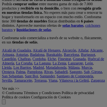
Podrás
comprar online
entre nuestra gama de más de 7.000
productos y
recibirlo en tu domicilio
, o bien con
recogida gratis
en nuestras tiendas física.
No esperes más para crear o renovar tu
hogar y transformarlo en un espacio con mucho estilo. Conforama
tiene 300
tiendas de muebles
físicas distribuidas en
6 países
distintos. Aproveche nuestras ofertas de
sofas baratos
,
colchones
baratos
y
liquidaciones de sofas
.
Conforama solo comercializa a través de su website o, físicamente,
en sus
tiendas de sofás
.
Alcalá de Guadaíra
,
Alcalá de Henares
,
Alcorcón
,
Alfafar
,
Alicante
,
Arinaga
,
Asturias
,
Badalona
,
Barakaldo
,
Barcelona
,
Burjassot
,
Castellón
,
Chafiras
,
Cordoba
,
Elche
,
Finestrat
,
Granada
,
Huércal de
Almería
,
La Coruña
,
La Laguna
,
La Zenia
,
Lanzarote
,
León
,
Lleida
,
Los Barrios
,
Madrid
,
Majadahonda
,
Málaga
,
Murcia
,
Orotava
,
Palma
,
Pamplona
,
Rivas
,
Sabadell
,
Sagunto
,
Salt, Girona
,
San Sebastian
,
Sant Boi
,
Santander
,
Santiago de Compostela
,
Sevilla
,
Tamaraceite
,
Terrassa
,
Viana
,
Vilanova i la Geltrú
,
Zaragoza
Ver más >>
© Conforama
Términos y Condiciones
Política de privacidad
Política de cookies
Configuración de Cookies