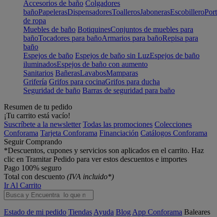
Accesorios de baño
Colgadores
baño
Papeleras
Dispensadores
Toalleros
Jaboneras
Escobillero
Port
de ropa
Muebles de baño
Botiquines
Conjuntos de muebles para
baño
Tocadores para baño
Armarios para baño
Repisa para
baño
Espejos de baño
Espejos de baño sin Luz
Espejos de baño
iluminados
Espejos de baño con aumento
Sanitarios
Bañeras
Lavabos
Mamparas
Grifería
Grifos para cocina
Grifos para ducha
Seguridad de baño
Barras de seguridad para baño
Resumen de tu pedido
¡Tu carrito está vacío!
Suscríbete a la newsletter
Todas las promociones
Colecciones
Conforama
Tarjeta Conforama
Financiación
Catálogos Conforama
Seguir Comprando
*Descuentos, cupones y servicios son aplicados en el carrito. Haz
clic en Tramitar Pedido para ver estos descuentos e importes
Pago 100% seguro
Total con descuento
(IVA incluido*)
Ir Al Carrito
Estado de mi pedido
Tiendas
Ayuda
Blog
App Conforama
Baleares