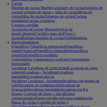
Cocina
Muebles de cocina
Muebles auxiliares de cocina
Armarios de
cocina
Conjuntos de mesas y sillas de cocina
Mesas de
cocina
Sillas de cocina
Taburetes de cocina
Cocinas
modulares
Cocinas completas
Cocinas a medida
Accesorios de cocina
Menaje
Servicio de
mesa
Cubertería
Cuchillos para chef
Vinos y
licores
Botellas
Utensilios de cocina
Vajilla
Bandejas
Electrodomésticos
Frigoríficos
Frigoríficos americanos
Frigoríficos
combi
Vinotecas
Frigoríficos integrables
Frigoríficos
pequeños
Frigoríficos portátiles
Congeladores
Congeladores verticales
Congeladores
horizontales
Lavadoras
Lavadoras de carga frontal
Lavadoras de carga
superior
Lavadoras - Secadoras
Lavadoras
integrables
Lavadoras por kg
Secadoras
Lavadoras - Secadoras
Secadoras con bomba de
calor
Secadoras de condensación
Secadoras de
evacuación
Secadoras integrables
Secadoras por Kg
Hornos
Conjunto de horno y placa
Hornos
convencionales
Hornos pirolíticos
Hornos multifunción
Placas de cocina
Conjunto de horno y
placa
Vitrocerámica
Placas de inducción
Placas de gas