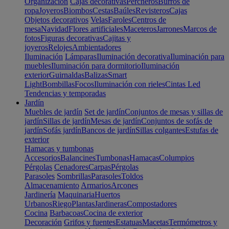
Organización
Cajas decorativas
Percheros
Burros de
ropa
Joyeros
Biombos
Cestas
Baúles
Revisteros
Cajas
Objetos decorativos
Velas
Faroles
Centros de
mesa
Navidad
Flores artificiales
Maceteros
Jarrones
Marcos de
fotos
Figuras decorativas
Cajitas y
joyeros
Relojes
Ambientadores
Iluminación
Lámparas
Iluminación decorativa
Iluminación para
muebles
Iluminación para dormitorio
Iluminación
exterior
Guirnaldas
Balizas
Smart
Light
Bombillas
Focos
Iluminación con rieles
Cintas Led
Tendencias y temporadas
Jardín
Muebles de jardín
Set de jardín
Conjuntos de mesas y sillas de
jardín
Sillas de jardín
Mesas de jardín
Conjuntos de sofás de
jardín
Sofás jardín
Bancos de jardín
Sillas colgantes
Estufas de
exterior
Hamacas y tumbonas
Accesorios
Balancines
Tumbonas
Hamacas
Columpios
Pérgolas
Cenadores
Carpas
Pérgolas
Parasoles
Sombrillas
Parasoles
Toldos
Almacenamiento
Armarios
Arcones
Jardinería
Maquinaria
Huertos
Urbanos
Riego
Plantas
Jardineras
Compostadores
Cocina
Barbacoas
Cocina de exterior
Decoración
Grifos y fuentes
Estatuas
Macetas
Termómetros y