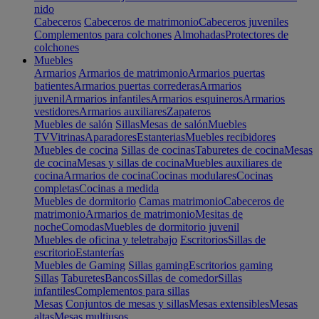
nido
Cabeceros
Cabeceros de matrimonio
Cabeceros juveniles
Complementos para colchones
Almohadas
Protectores de
colchones
Muebles
Armarios
Armarios de matrimonio
Armarios puertas
batientes
Armarios puertas correderas
Armarios
juvenil
Armarios infantiles
Armarios esquineros
Armarios
vestidores
Armarios auxiliares
Zapateros
Muebles de salón
Sillas
Mesas de salón
Muebles
TV
Vitrinas
Aparadores
Estanterias
Muebles recibidores
Muebles de cocina
Sillas de cocinas
Taburetes de cocina
Mesas
de cocina
Mesas y sillas de cocina
Muebles auxiliares de
cocina
Armarios de cocina
Cocinas modulares
Cocinas
completas
Cocinas a medida
Muebles de dormitorio
Camas matrimonio
Cabeceros de
matrimonio
Armarios de matrimonio
Mesitas de
noche
Comodas
Muebles de dormitorio juvenil
Muebles de oficina y teletrabajo
Escritorios
Sillas de
escritorio
Estanterías
Muebles de Gaming
Sillas gaming
Escritorios gaming
Sillas
Taburetes
Bancos
Sillas de comedor
Sillas
infantiles
Complementos para sillas
Mesas
Conjuntos de mesas y sillas
Mesas extensibles
Mesas
altas
Mesas multiusos