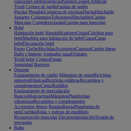
estaciones metereológicas
Paneles
Cesped Artificial
Textil
Cojines de jardín
Fundas de jardín
Piscina
Plegable
Limpieza de piscinas
Ducha
Hinchable
Juguetes
Columpios
Toboganes
Hinchables
Casitas
Mascotas
Comederos
Jaulas
Casetas para mascotas
Bebé
Habitación bebé
Humidificadores
Cestas
Colchón para
bebé
Muebles para habitación de bebé
Cunas
Cama
bebé
Decoración bebé
Paseo
Coche
Mochilas
Accesorios
Capazos
Carrito ligero
Baño e higiene
Aspirador nasal
Orinales
Textil bebé
Cojines
Funda
Seguridad
Barreras
Deporte
Equipamiento de cardio
Máquinas de remo
Bicicletas
spinning
Elípticas
Bicicletas estáticas
Recambios y
complementos
Cintas
Rodillos
Equipamiento de musculación
Bancos
Mancuernas
Máquinas
Plataformas
vibratorias
Recambios y complementos
Accesorios fitness
Bandas
Barras
Plataforma de
step
Cuerdas
Bolas y esferas de equilibrio
Recuperación muscular
Electroestimulación
Terapia de
percusión
Baño