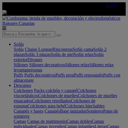
🔵Cambia tu electro con
-10% EXTRA
de descuento ☑️
AQUÍ
Baleares
Canarias
Sofás
Sofás
Chaise Longue
Rinconeras
Sofás cama
Sofás 2
plazas
Sofás 3 plazas
Sofás de piel
Sofás relax
Sofás
exterior
Divanes
Sillones
Sillones decorativos
Sillones relax
Sillones relax
levantapersonas
Puffs
Puffs decorativos
Puffs pera
Puffs reposapiés
Puffs con
almacenaje
Descanso
Colchones
Packs colchón y canapé
Colchones
viscoelásticos
Colchones de muelles
Colchones de muelles
ensacados
Colchones enrollados
Colchones de
espuma
Colchones para bebé
Colchones hinchables
Canapés y bases
Canapés
Base tapizadas
Somieres
Patas de
somieres
Camas
Camas de matrimonio
Camas dobles
Camas
individuales
Camas juveniles
Camas infantiles
Literas
Camas