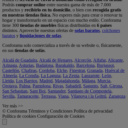
Podrás
comprar online
entre nuestra gama de más de 7.000
productos y
recibirlo en tu domicilio
, o bien con
recogida gratis
en nuestras tiendas física.
No esperes más para crear o renovar tu
hogar y transformarlo en un espacio con mucho estilo. Conforama
tiene 300
tiendas de muebles
físicas distribuidas en
6 países
distintos. Aproveche nuestras ofertas de
sofas baratos
,
colchones
baratos
y
liquidaciones de sofas
.
Conforama solo comercializa a través de su website o, físicamente,
en sus
tiendas de sofás
.
Alcalá de Guadaíra
,
Alcalá de Henares
,
Alcorcón
,
Alfafar
,
Alicante
,
Arinaga
,
Asturias
,
Badalona
,
Barakaldo
,
Barcelona
,
Burjassot
,
Castellón
,
Chafiras
,
Cordoba
,
Elche
,
Finestrat
,
Granada
,
Huércal de
Almería
,
La Coruña
,
La Laguna
,
La Zenia
,
Lanzarote
,
León
,
Lleida
,
Los Barrios
,
Madrid
,
Majadahonda
,
Málaga
,
Murcia
,
Orotava
,
Palma
,
Pamplona
,
Rivas
,
Sabadell
,
Sagunto
,
Salt, Girona
,
San Sebastian
,
Sant Boi
,
Santander
,
Santiago de Compostela
,
Sevilla
,
Tamaraceite
,
Terrassa
,
Viana
,
Vilanova i la Geltrú
,
Zaragoza
Ver más >>
© Conforama
Términos y Condiciones
Política de privacidad
Política de cookies
Configuración de Cookies