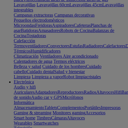
Lavavajillas
Lavavajillas 60cm
Lavavajillas 45cm
Lavavajillas
integrables
Campanas extractoras
Campanas decorativas
Pequeños electrodomésticos
Microondas
Freidoras
Aspiradores
Cafeteras
Planchas de
asar
Batidoras
Amasadores
Robots de Cocina
Balanzas de
Cocina
Tostadoras
Calefacción
Termoventiladores
Convectores
Estufas
Radiadores
Calefactores
D
Térmicos
Humidificadores
Climatización
Ventiladores
Aire acondicionado
Calentadores de agua
Termos eléctricos
Belleza y salud
Cuidado de los hombres
Cuidado
cabello
Cuidado dental
Salud y bienestar
Limpieza
Limpieza a vapor
Robot limpiacristales
Electrónica
Audio y hifi
Auriculares
Adaptadores
Reproductores
Radios
Altavoces
Hifi
Bar
de sonido
Audio car y GPS
Micrófonos
Informática
Almacenamiento
Tablets
Complementos
Portátiles
Impresoras
Gaming & streaming
Monitores gaming
Accesorios
Smart home
Timbres
Cámaras
Altavoces
Wearables
Smartwatches