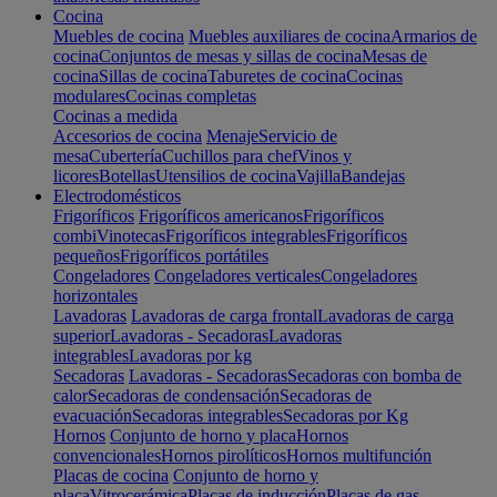
Cocina
Muebles de cocina
Muebles auxiliares de cocina
Armarios de
cocina
Conjuntos de mesas y sillas de cocina
Mesas de
cocina
Sillas de cocina
Taburetes de cocina
Cocinas
modulares
Cocinas completas
Cocinas a medida
Accesorios de cocina
Menaje
Servicio de
mesa
Cubertería
Cuchillos para chef
Vinos y
licores
Botellas
Utensilios de cocina
Vajilla
Bandejas
Electrodomésticos
Frigoríficos
Frigoríficos americanos
Frigoríficos
combi
Vinotecas
Frigoríficos integrables
Frigoríficos
pequeños
Frigoríficos portátiles
Congeladores
Congeladores verticales
Congeladores
horizontales
Lavadoras
Lavadoras de carga frontal
Lavadoras de carga
superior
Lavadoras - Secadoras
Lavadoras
integrables
Lavadoras por kg
Secadoras
Lavadoras - Secadoras
Secadoras con bomba de
calor
Secadoras de condensación
Secadoras de
evacuación
Secadoras integrables
Secadoras por Kg
Hornos
Conjunto de horno y placa
Hornos
convencionales
Hornos pirolíticos
Hornos multifunción
Placas de cocina
Conjunto de horno y
placa
Vitrocerámica
Placas de inducción
Placas de gas