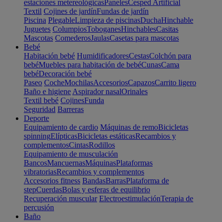
estaciones metereológicas
Paneles
Cesped Artificial
Textil
Cojines de jardín
Fundas de jardín
Piscina
Plegable
Limpieza de piscinas
Ducha
Hinchable
Juguetes
Columpios
Toboganes
Hinchables
Casitas
Mascotas
Comederos
Jaulas
Casetas para mascotas
Bebé
Habitación bebé
Humidificadores
Cestas
Colchón para
bebé
Muebles para habitación de bebé
Cunas
Cama
bebé
Decoración bebé
Paseo
Coche
Mochilas
Accesorios
Capazos
Carrito ligero
Baño e higiene
Aspirador nasal
Orinales
Textil bebé
Cojines
Funda
Seguridad
Barreras
Deporte
Equipamiento de cardio
Máquinas de remo
Bicicletas
spinning
Elípticas
Bicicletas estáticas
Recambios y
complementos
Cintas
Rodillos
Equipamiento de musculación
Bancos
Mancuernas
Máquinas
Plataformas
vibratorias
Recambios y complementos
Accesorios fitness
Bandas
Barras
Plataforma de
step
Cuerdas
Bolas y esferas de equilibrio
Recuperación muscular
Electroestimulación
Terapia de
percusión
Baño