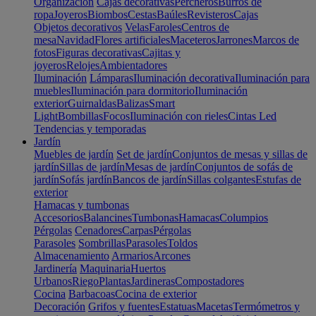
Organización
Cajas decorativas
Percheros
Burros de
ropa
Joyeros
Biombos
Cestas
Baúles
Revisteros
Cajas
Objetos decorativos
Velas
Faroles
Centros de
mesa
Navidad
Flores artificiales
Maceteros
Jarrones
Marcos de
fotos
Figuras decorativas
Cajitas y
joyeros
Relojes
Ambientadores
Iluminación
Lámparas
Iluminación decorativa
Iluminación para
muebles
Iluminación para dormitorio
Iluminación
exterior
Guirnaldas
Balizas
Smart
Light
Bombillas
Focos
Iluminación con rieles
Cintas Led
Tendencias y temporadas
Jardín
Muebles de jardín
Set de jardín
Conjuntos de mesas y sillas de
jardín
Sillas de jardín
Mesas de jardín
Conjuntos de sofás de
jardín
Sofás jardín
Bancos de jardín
Sillas colgantes
Estufas de
exterior
Hamacas y tumbonas
Accesorios
Balancines
Tumbonas
Hamacas
Columpios
Pérgolas
Cenadores
Carpas
Pérgolas
Parasoles
Sombrillas
Parasoles
Toldos
Almacenamiento
Armarios
Arcones
Jardinería
Maquinaria
Huertos
Urbanos
Riego
Plantas
Jardineras
Compostadores
Cocina
Barbacoas
Cocina de exterior
Decoración
Grifos y fuentes
Estatuas
Macetas
Termómetros y