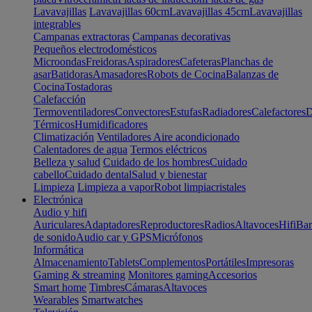
Lavavajillas
Lavavajillas 60cm
Lavavajillas 45cm
Lavavajillas
integrables
Campanas extractoras
Campanas decorativas
Pequeños electrodomésticos
Microondas
Freidoras
Aspiradores
Cafeteras
Planchas de
asar
Batidoras
Amasadores
Robots de Cocina
Balanzas de
Cocina
Tostadoras
Calefacción
Termoventiladores
Convectores
Estufas
Radiadores
Calefactores
D
Térmicos
Humidificadores
Climatización
Ventiladores
Aire acondicionado
Calentadores de agua
Termos eléctricos
Belleza y salud
Cuidado de los hombres
Cuidado
cabello
Cuidado dental
Salud y bienestar
Limpieza
Limpieza a vapor
Robot limpiacristales
Electrónica
Audio y hifi
Auriculares
Adaptadores
Reproductores
Radios
Altavoces
Hifi
Bar
de sonido
Audio car y GPS
Micrófonos
Informática
Almacenamiento
Tablets
Complementos
Portátiles
Impresoras
Gaming & streaming
Monitores gaming
Accesorios
Smart home
Timbres
Cámaras
Altavoces
Wearables
Smartwatches