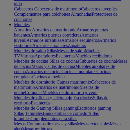
nido
Cabeceros
Cabeceros de matrimonio
Cabeceros juveniles
Complementos para colchones
Almohadas
Protectores de
colchones
Muebles
Armarios
Armarios de matrimonio
Armarios puertas
batientes
Armarios puertas correderas
Armarios
juvenil
Armarios infantiles
Armarios esquineros
Armarios
vestidores
Armarios auxiliares
Zapateros
Muebles de salón
Sillas
Mesas de salón
Muebles
TV
Vitrinas
Aparadores
Estanterias
Muebles recibidores
Muebles de cocina
Sillas de cocinas
Taburetes de cocina
Mesas
de cocina
Mesas y sillas de cocina
Muebles auxiliares de
cocina
Armarios de cocina
Cocinas modulares
Cocinas
completas
Cocinas a medida
Muebles de dormitorio
Camas matrimonio
Cabeceros de
matrimonio
Armarios de matrimonio
Mesitas de
noche
Comodas
Muebles de dormitorio juvenil
Muebles de oficina y teletrabajo
Escritorios
Sillas de
escritorio
Estanterías
Muebles de Gaming
Sillas gaming
Escritorios gaming
Sillas
Taburetes
Bancos
Sillas de comedor
Sillas
infantiles
Complementos para sillas
Mesas
Conjuntos de mesas y sillas
Mesas extensibles
Mesas
altas
Mesas multiusos