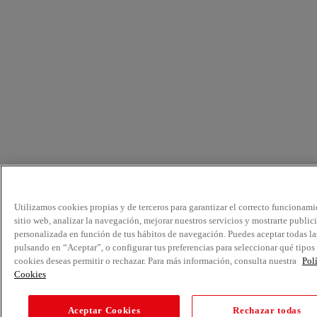
Utilizamos cookies propias y de terceros para garantizar el correcto funcionami
sitio web, analizar la navegación, mejorar nuestros servicios y mostrarte public
personalizada en función de tus hábitos de navegación. Puedes aceptar todas la
pulsando en “Aceptar”, o configurar tus preferencias para seleccionar qué tipos
cookies deseas permitir o rechazar. Para más información, consulta nuestra
Pol
Cookies
Aceptar Cookies
Rechazar todas