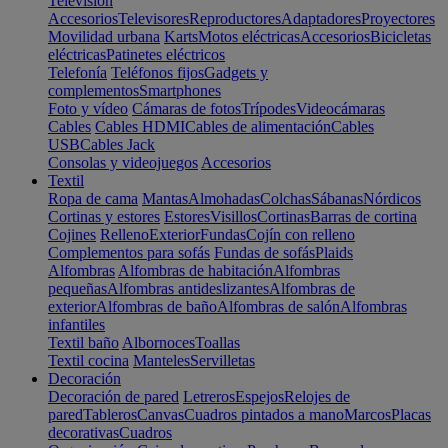
Televisión
Accesorios
Televisores
Reproductores
Adaptadores
Proyectores
Movilidad urbana
Karts
Motos eléctricas
Accesorios
Bicicletas
eléctricas
Patinetes eléctricos
Telefonía
Teléfonos fijos
Gadgets y
complementos
Smartphones
Foto y vídeo
Cámaras de fotos
Trípodes
Videocámaras
Cables
Cables HDMI
Cables de alimentación
Cables
USB
Cables Jack
Consolas y videojuegos
Accesorios
Textil
Ropa de cama
Mantas
Almohadas
Colchas
Sábanas
Nórdicos
Cortinas y estores
Estores
Visillos
Cortinas
Barras de cortina
Cojines
Relleno
Exterior
Fundas
Cojín con relleno
Complementos para sofás
Fundas de sofás
Plaids
Alfombras
Alfombras de habitación
Alfombras
pequeñas
Alfombras antideslizantes
Alfombras de
exterior
Alfombras de baño
Alfombras de salón
Alfombras
infantiles
Textil baño
Albornoces
Toallas
Textil cocina
Manteles
Servilletas
Decoración
Decoración de pared
Letreros
Espejos
Relojes de
pared
Tableros
Canvas
Cuadros pintados a mano
Marcos
Placas
decorativas
Cuadros