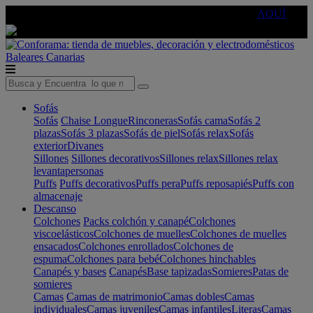
🔵Cambia tu electro con
-10% EXTRA
de descuento ☑️
AQUÍ
Baleares
Canarias
Sofás
Sofás
Chaise Longue
Rinconeras
Sofás cama
Sofás 2
plazas
Sofás 3 plazas
Sofás de piel
Sofás relax
Sofás
exterior
Divanes
Sillones
Sillones decorativos
Sillones relax
Sillones relax
levantapersonas
Puffs
Puffs decorativos
Puffs pera
Puffs reposapiés
Puffs con
almacenaje
Descanso
Colchones
Packs colchón y canapé
Colchones
viscoelásticos
Colchones de muelles
Colchones de muelles
ensacados
Colchones enrollados
Colchones de
espuma
Colchones para bebé
Colchones hinchables
Canapés y bases
Canapés
Base tapizadas
Somieres
Patas de
somieres
Camas
Camas de matrimonio
Camas dobles
Camas
individuales
Camas juveniles
Camas infantiles
Literas
Camas