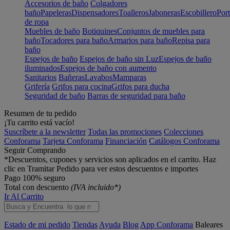
Accesorios de baño
Colgadores
baño
Papeleras
Dispensadores
Toalleros
Jaboneras
Escobillero
Port
de ropa
Muebles de baño
Botiquines
Conjuntos de muebles para
baño
Tocadores para baño
Armarios para baño
Repisa para
baño
Espejos de baño
Espejos de baño sin Luz
Espejos de baño
iluminados
Espejos de baño con aumento
Sanitarios
Bañeras
Lavabos
Mamparas
Grifería
Grifos para cocina
Grifos para ducha
Seguridad de baño
Barras de seguridad para baño
Resumen de tu pedido
¡Tu carrito está vacío!
Suscríbete a la newsletter
Todas las promociones
Colecciones
Conforama
Tarjeta Conforama
Financiación
Catálogos Conforama
Seguir Comprando
*Descuentos, cupones y servicios son aplicados en el carrito. Haz
clic en Tramitar Pedido para ver estos descuentos e importes
Pago 100% seguro
Total con descuento
(IVA incluido*)
Ir Al Carrito
Estado de mi pedido
Tiendas
Ayuda
Blog
App Conforama
Baleares