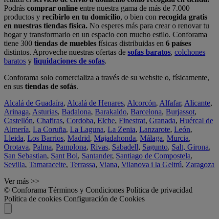
Podrás
comprar online
entre nuestra gama de más de 7.000
productos y
recibirlo en tu domicilio
, o bien con
recogida gratis
en nuestras tiendas física.
No esperes más para crear o renovar tu
hogar y transformarlo en un espacio con mucho estilo. Conforama
tiene 300
tiendas de muebles
físicas distribuidas en
6 países
distintos. Aproveche nuestras ofertas de
sofas baratos
,
colchones
baratos
y
liquidaciones de sofas
.
Conforama solo comercializa a través de su website o, físicamente,
en sus
tiendas de sofás
.
Alcalá de Guadaíra
,
Alcalá de Henares
,
Alcorcón
,
Alfafar
,
Alicante
,
Arinaga
,
Asturias
,
Badalona
,
Barakaldo
,
Barcelona
,
Burjassot
,
Castellón
,
Chafiras
,
Cordoba
,
Elche
,
Finestrat
,
Granada
,
Huércal de
Almería
,
La Coruña
,
La Laguna
,
La Zenia
,
Lanzarote
,
León
,
Lleida
,
Los Barrios
,
Madrid
,
Majadahonda
,
Málaga
,
Murcia
,
Orotava
,
Palma
,
Pamplona
,
Rivas
,
Sabadell
,
Sagunto
,
Salt, Girona
,
San Sebastian
,
Sant Boi
,
Santander
,
Santiago de Compostela
,
Sevilla
,
Tamaraceite
,
Terrassa
,
Viana
,
Vilanova i la Geltrú
,
Zaragoza
Ver más >>
© Conforama
Términos y Condiciones
Política de privacidad
Política de cookies
Configuración de Cookies