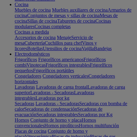
Cocina
Muebles de cocina
Muebles auxiliares de cocina
Armarios de
cocina
Conjuntos de mesas y sillas de cocina
Mesas de
cocina
Sillas de cocina
Taburetes de cocina
Cocinas
modulares
Cocinas completas
Cocinas a medida
Accesorios de cocina
Menaje
Servicio de
mesa
Cubertería
Cuchillos para chef
Vinos y
licores
Botellas
Utensilios de cocina
Vajilla
Bandejas
Electrodomésticos
Frigoríficos
Frigoríficos americanos
Frigoríficos
combi
Vinotecas
Frigoríficos integrables
Frigoríficos
pequeños
Frigoríficos portátiles
Congeladores
Congeladores verticales
Congeladores
horizontales
Lavadoras
Lavadoras de carga frontal
Lavadoras de carga
superior
Lavadoras - Secadoras
Lavadoras
integrables
Lavadoras por kg
Secadoras
Lavadoras - Secadoras
Secadoras con bomba de
calor
Secadoras de condensación
Secadoras de
evacuación
Secadoras integrables
Secadoras por Kg
Hornos
Conjunto de horno y placa
Hornos
convencionales
Hornos pirolíticos
Hornos multifunción
Placas de cocina
Conjunto de horno y
placa
Vitrocerámica
Placas de inducción
Placas de gas