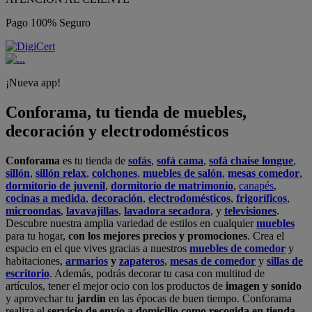
Pago 100% Seguro
¡Nueva app!
Conforama, tu tienda de muebles,
decoración y electrodomésticos
Conforama
es tu tienda de
sofás
,
sofá cama
,
sofá chaise longue
,
sillón
,
sillón relax
,
colchones
,
muebles de salón
,
mesas comedor
,
dormitorio de juvenil
,
dormitorio de matrimonio
,
canapés
,
cocinas a medida
,
decoración
,
electrodomésticos
,
frigoríficos
,
microondas
,
lavavajillas
,
lavadora secadora
, y
televisiones
.
Descubre nuestra amplia variedad de estilos en cualquier
muebles
para tu hogar,
con los mejores precios y promociones
. Crea el
espacio en el que vives gracias a nuestros
muebles de comedor
y
habitaciones,
armarios
y
zapateros
,
mesas de comedor
y
sillas de
escritorio
. Además, podrás decorar tu casa con multitud de
artículos, tener el mejor ocio con los productos de
imagen y sonido
y aprovechar tu
jardín
en las épocas de buen tiempo. Conforama
realiza el
servicio de envío a domicilio como recogida en tienda.