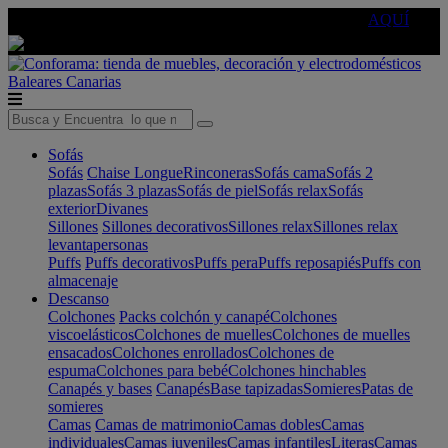
🔵Cambia tu electro con
-10% EXTRA
de descuento ☑️
AQUÍ
Baleares
Canarias
Sofás
Sofás
Chaise Longue
Rinconeras
Sofás cama
Sofás 2
plazas
Sofás 3 plazas
Sofás de piel
Sofás relax
Sofás
exterior
Divanes
Sillones
Sillones decorativos
Sillones relax
Sillones relax
levantapersonas
Puffs
Puffs decorativos
Puffs pera
Puffs reposapiés
Puffs con
almacenaje
Descanso
Colchones
Packs colchón y canapé
Colchones
viscoelásticos
Colchones de muelles
Colchones de muelles
ensacados
Colchones enrollados
Colchones de
espuma
Colchones para bebé
Colchones hinchables
Canapés y bases
Canapés
Base tapizadas
Somieres
Patas de
somieres
Camas
Camas de matrimonio
Camas dobles
Camas
individuales
Camas juveniles
Camas infantiles
Literas
Camas