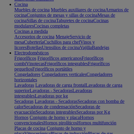
Cocina
Muebles de cocina
Muebles auxiliares de cocina
Armarios de
cocina
Conjuntos de mesas y sillas de cocina
Mesas de
cocina
Sillas de cocina
Taburetes de cocina
Cocinas
modulares
Cocinas completas
Cocinas a medida
Accesorios de cocina
Menaje
Servicio de
mesa
Cubertería
Cuchillos para chef
Vinos y
licores
Botellas
Utensilios de cocina
Vajilla
Bandejas
Electrodomésticos
Frigoríficos
Frigoríficos americanos
Frigoríficos
combi
Vinotecas
Frigoríficos integrables
Frigoríficos
pequeños
Frigoríficos portátiles
Congeladores
Congeladores verticales
Congeladores
horizontales
Lavadoras
Lavadoras de carga frontal
Lavadoras de carga
superior
Lavadoras - Secadoras
Lavadoras
integrables
Lavadoras por kg
Secadoras
Lavadoras - Secadoras
Secadoras con bomba de
calor
Secadoras de condensación
Secadoras de
evacuación
Secadoras integrables
Secadoras por Kg
Hornos
Conjunto de horno y placa
Hornos
convencionales
Hornos pirolíticos
Hornos multifunción
Placas de cocina
Conjunto de horno y
placa
Vitrocerámica
Placas de inducción
Placas de gas