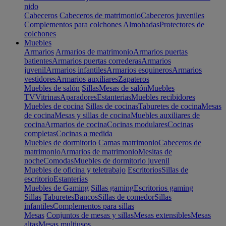
nido
Cabeceros
Cabeceros de matrimonio
Cabeceros juveniles
Complementos para colchones
Almohadas
Protectores de
colchones
Muebles
Armarios
Armarios de matrimonio
Armarios puertas
batientes
Armarios puertas correderas
Armarios
juvenil
Armarios infantiles
Armarios esquineros
Armarios
vestidores
Armarios auxiliares
Zapateros
Muebles de salón
Sillas
Mesas de salón
Muebles
TV
Vitrinas
Aparadores
Estanterias
Muebles recibidores
Muebles de cocina
Sillas de cocinas
Taburetes de cocina
Mesas
de cocina
Mesas y sillas de cocina
Muebles auxiliares de
cocina
Armarios de cocina
Cocinas modulares
Cocinas
completas
Cocinas a medida
Muebles de dormitorio
Camas matrimonio
Cabeceros de
matrimonio
Armarios de matrimonio
Mesitas de
noche
Comodas
Muebles de dormitorio juvenil
Muebles de oficina y teletrabajo
Escritorios
Sillas de
escritorio
Estanterías
Muebles de Gaming
Sillas gaming
Escritorios gaming
Sillas
Taburetes
Bancos
Sillas de comedor
Sillas
infantiles
Complementos para sillas
Mesas
Conjuntos de mesas y sillas
Mesas extensibles
Mesas
altas
Mesas multiusos