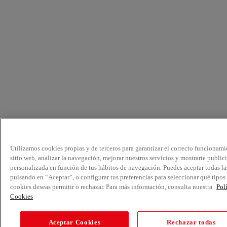
Utilizamos cookies propias y de terceros para garantizar el correcto funcionami
sitio web, analizar la navegación, mejorar nuestros servicios y mostrarte public
personalizada en función de tus hábitos de navegación. Puedes aceptar todas la
pulsando en “Aceptar”, o configurar tus preferencias para seleccionar qué tipos
cookies deseas permitir o rechazar. Para más información, consulta nuestra
Pol
Cookies
Aceptar Cookies
Rechazar todas