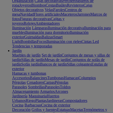
Organización
Cajas decorativas
Percheros
Burros de
ropa
Joyeros
Biombos
Cestas
Baúles
Revisteros
Cajas
Objetos decorativos
Velas
Faroles
Centros de
mesa
Navidad
Flores artificiales
Maceteros
Jarrones
Marcos de
fotos
Figuras decorativas
Cajitas y
joyeros
Relojes
Ambientadores
Iluminación
Lámparas
Iluminación decorativa
Iluminación para
muebles
Iluminación para dormitorio
Iluminación
exterior
Guirnaldas
Balizas
Smart
Light
Bombillas
Focos
Iluminación con rieles
Cintas Led
Tendencias y temporadas
Jardín
Muebles de jardín
Set de jardín
Conjuntos de mesas y sillas de
jardín
Sillas de jardín
Mesas de jardín
Conjuntos de sofás de
jardín
Sofás jardín
Bancos de jardín
Sillas colgantes
Estufas de
exterior
Hamacas y tumbonas
Accesorios
Balancines
Tumbonas
Hamacas
Columpios
Pérgolas
Cenadores
Carpas
Pérgolas
Parasoles
Sombrillas
Parasoles
Toldos
Almacenamiento
Armarios
Arcones
Jardinería
Maquinaria
Huertos
Urbanos
Riego
Plantas
Jardineras
Compostadores
Cocina
Barbacoas
Cocina de exterior
Decoración
Grifos y fuentes
Estatuas
Macetas
Termómetros y