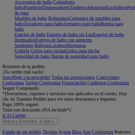
Accesorios de baño
Colgadores
baño
Papeleras
Dispensadores
Toalleros
Jaboneras
Escobillero
Port
de ropa
Muebles de baño
Botiquines
Conjuntos de muebles para
baño
Tocadores para baño
Armarios para baño
Repisa para
baño
Espejos de baño
Espejos de baño sin Luz
Espejos de baño
iluminados
Espejos de baño con aumento
Sanitarios
Bañeras
Lavabos
Mamparas
Grifería
Grifos para cocina
Grifos para ducha
Seguridad de baño
Barras de seguridad para baño
Resumen de tu pedido
¡Tu carrito está vacío!
Suscríbete a la newsletter
Todas las promociones
Colecciones
Conforama
Tarjeta Conforama
Financiación
Catálogos Conforama
Seguir Comprando
*Descuentos, cupones y servicios son aplicados en el carrito. Haz
clic en Tramitar Pedido para ver estos descuentos e importes
Pago 100% seguro
Total con descuento
(IVA incluido*)
Ir Al Carrito
Estado de mi pedido
Tiendas
Ayuda
Blog
App Conforama
Baleares