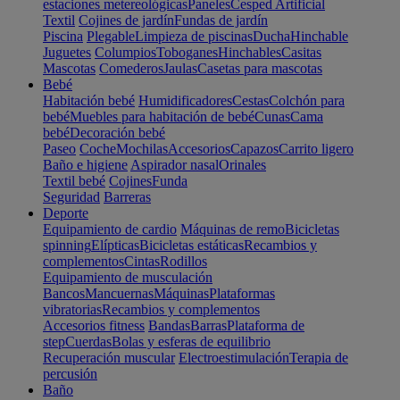
estaciones metereológicas
Paneles
Cesped Artificial
Textil
Cojines de jardín
Fundas de jardín
Piscina
Plegable
Limpieza de piscinas
Ducha
Hinchable
Juguetes
Columpios
Toboganes
Hinchables
Casitas
Mascotas
Comederos
Jaulas
Casetas para mascotas
Bebé
Habitación bebé
Humidificadores
Cestas
Colchón para
bebé
Muebles para habitación de bebé
Cunas
Cama
bebé
Decoración bebé
Paseo
Coche
Mochilas
Accesorios
Capazos
Carrito ligero
Baño e higiene
Aspirador nasal
Orinales
Textil bebé
Cojines
Funda
Seguridad
Barreras
Deporte
Equipamiento de cardio
Máquinas de remo
Bicicletas
spinning
Elípticas
Bicicletas estáticas
Recambios y
complementos
Cintas
Rodillos
Equipamiento de musculación
Bancos
Mancuernas
Máquinas
Plataformas
vibratorias
Recambios y complementos
Accesorios fitness
Bandas
Barras
Plataforma de
step
Cuerdas
Bolas y esferas de equilibrio
Recuperación muscular
Electroestimulación
Terapia de
percusión
Baño