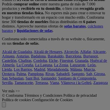
Podrás
comprar online
entre nuestra gama de más de 7.000
productos y
recibirlo en tu domicilio
, o bien con
recogida gratis
en nuestras tiendas física.
No esperes más para crear o renovar tu
hogar y transformarlo en un espacio con mucho estilo. Conforama
tiene 300
tiendas de muebles
físicas distribuidas en
6 países
distintos. Aproveche nuestras ofertas de
sofas baratos
,
colchones
baratos
y
liquidaciones de sofas
.
Conforama solo comercializa a través de su website o, físicamente,
en sus
tiendas de sofás
.
Alcalá de Guadaíra
,
Alcalá de Henares
,
Alcorcón
,
Alfafar
,
Alicante
,
Arinaga
,
Asturias
,
Badalona
,
Barakaldo
,
Barcelona
,
Burjassot
,
Castellón
,
Chafiras
,
Cordoba
,
Elche
,
Finestrat
,
Granada
,
Huércal de
Almería
,
La Coruña
,
La Laguna
,
La Zenia
,
Lanzarote
,
León
,
Lleida
,
Los Barrios
,
Madrid
,
Majadahonda
,
Málaga
,
Murcia
,
Orotava
,
Palma
,
Pamplona
,
Rivas
,
Sabadell
,
Sagunto
,
Salt, Girona
,
San Sebastian
,
Sant Boi
,
Santander
,
Santiago de Compostela
,
Sevilla
,
Tamaraceite
,
Terrassa
,
Viana
,
Vilanova i la Geltrú
,
Zaragoza
Ver más >>
© Conforama
Términos y Condiciones
Política de privacidad
Política de cookies
Configuración de Cookies