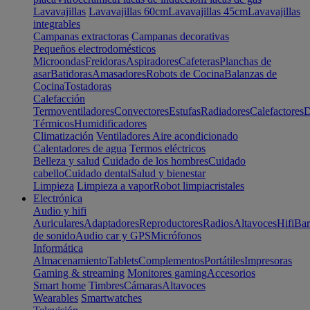
Lavavajillas
Lavavajillas 60cm
Lavavajillas 45cm
Lavavajillas
integrables
Campanas extractoras
Campanas decorativas
Pequeños electrodomésticos
Microondas
Freidoras
Aspiradores
Cafeteras
Planchas de
asar
Batidoras
Amasadores
Robots de Cocina
Balanzas de
Cocina
Tostadoras
Calefacción
Termoventiladores
Convectores
Estufas
Radiadores
Calefactores
D
Térmicos
Humidificadores
Climatización
Ventiladores
Aire acondicionado
Calentadores de agua
Termos eléctricos
Belleza y salud
Cuidado de los hombres
Cuidado
cabello
Cuidado dental
Salud y bienestar
Limpieza
Limpieza a vapor
Robot limpiacristales
Electrónica
Audio y hifi
Auriculares
Adaptadores
Reproductores
Radios
Altavoces
Hifi
Bar
de sonido
Audio car y GPS
Micrófonos
Informática
Almacenamiento
Tablets
Complementos
Portátiles
Impresoras
Gaming & streaming
Monitores gaming
Accesorios
Smart home
Timbres
Cámaras
Altavoces
Wearables
Smartwatches