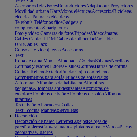
Televisión
Accesorios
Televisores
Reproductores
Adaptadores
Proyectores
Movilidad urbana
Karts
Motos eléctricas
Accesorios
Bicicletas
eléctricas
Patinetes eléctricos
Telefonía
Teléfonos fijos
Gadgets y
complementos
Smartphones
Foto y vídeo
Cámaras de fotos
Trípodes
Videocámaras
Cables
Cables HDMI
Cables de alimentación
Cables
USB
Cables Jack
Consolas y videojuegos
Accesorios
Textil
Ropa de cama
Mantas
Almohadas
Colchas
Sábanas
Nórdicos
Cortinas y estores
Estores
Visillos
Cortinas
Barras de cortina
Cojines
Relleno
Exterior
Fundas
Cojín con relleno
Complementos para sofás
Fundas de sofás
Plaids
Alfombras
Alfombras de habitación
Alfombras
pequeñas
Alfombras antideslizantes
Alfombras de
exterior
Alfombras de baño
Alfombras de salón
Alfombras
infantiles
Textil baño
Albornoces
Toallas
Textil cocina
Manteles
Servilletas
Decoración
Decoración de pared
Letreros
Espejos
Relojes de
pared
Tableros
Canvas
Cuadros pintados a mano
Marcos
Placas
decorativas
Cuadros