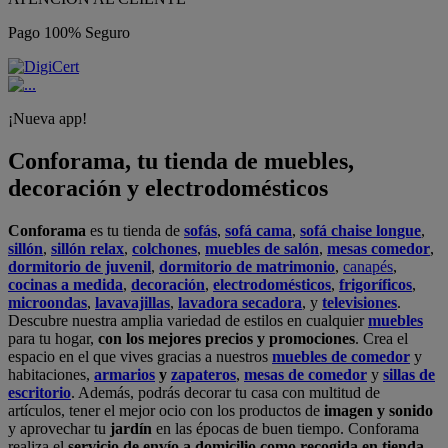
Pago 100% Seguro
¡Nueva app!
Conforama, tu tienda de muebles,
decoración y electrodomésticos
Conforama
es tu tienda de
sofás
,
sofá cama
,
sofá chaise longue
,
sillón
,
sillón relax
,
colchones
,
muebles de salón
,
mesas comedor
,
dormitorio de juvenil
,
dormitorio de matrimonio
,
canapés
,
cocinas a medida
,
decoración
,
electrodomésticos
,
frigoríficos
,
microondas
,
lavavajillas
,
lavadora secadora
, y
televisiones
.
Descubre nuestra amplia variedad de estilos en cualquier
muebles
para tu hogar,
con los mejores precios y promociones
. Crea el
espacio en el que vives gracias a nuestros
muebles de comedor
y
habitaciones,
armarios
y
zapateros
,
mesas de comedor
y
sillas de
escritorio
. Además, podrás decorar tu casa con multitud de
artículos, tener el mejor ocio con los productos de
imagen y sonido
y aprovechar tu
jardín
en las épocas de buen tiempo. Conforama
realiza el
servicio de envío a domicilio como recogida en tienda.