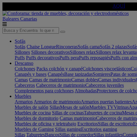
🔵Cambia tu electro con
-10% EXTRA
de descuento ☑️
AQUÍ
Baleares
Canarias
Sofás
Sofás
Chaise Longue
Rinconeras
Sofás cama
Sofás 2 plazas
Sofá
Sillones
Sillones decorativos
Sillones relax
Sillones relax levant
Puffs
Puffs decorativos
Puffs pera
Puffs reposapiés
Puffs con al
Descanso
Colchones
Packs colchón y canapé
Colchones viscoelásticos
Col
Canapés y bases
Canapés
Base tapizadas
Somieres
Patas de somi
Camas
Camas de matrimonio
Camas dobles
Camas individuales
Cabeceros
Cabeceros de matrimonio
Cabeceros juveniles
Complementos para colchones
Almohadas
Protectores de colch
Muebles
Armarios
Armarios de matrimonio
Armarios puertas batientes
Ar
Muebles de salón
Sillas
Mesas de salón
Muebles TV
Vitrinas
Apa
Muebles de cocina
Sillas de cocinas
Taburetes de cocina
Mesas d
Muebles de dormitorio
Camas matrimonio
Cabeceros de matrim
Muebles de oficina y teletrabajo
Escritorios
Sillas de escritorio
Es
Muebles de Gaming
Sillas gaming
Escritorios gaming
Sillas
Taburetes
Bancos
Sillas de comedor
Sillas infantiles
Complem