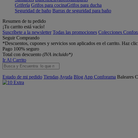
Grifería
Grifos para cocina
Grifos para ducha
Seguridad de baño
Barras de seguridad para baño
Resumen de tu pedido
¡Tu carrito está vacío!
Suscríbete a la newsletter
Todas las promociones
Colecciones Confo
Seguir Comprando
*Descuentos, cupones y servicios son aplicados en el carrito. Haz cli
Pago 100% seguro
Total con descuento
(IVA incluido*)
Ir Al Carrito
Estado de mi pedido
Tiendas
Ayuda
Blog
App Conforama
Baleares
C