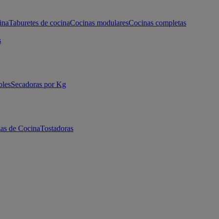
ina
Taburetes de cocina
Cocinas modulares
Cocinas completas
s
bles
Secadoras por Kg
as de Cocina
Tostadoras