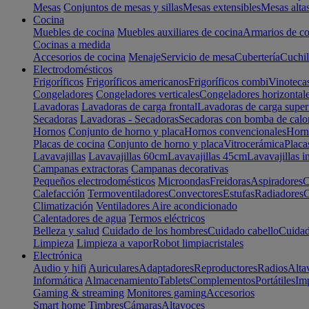
Mesas
Conjuntos de mesas y sillas
Mesas extensibles
Mesas alta
Cocina
Muebles de cocina
Muebles auxiliares de cocina
Armarios de co
Cocinas a medida
Accesorios de cocina
Menaje
Servicio de mesa
Cubertería
Cuchil
Electrodomésticos
Frigoríficos
Frigoríficos americanos
Frigoríficos combi
Vinoteca
Congeladores
Congeladores verticales
Congeladores horizontal
Lavadoras
Lavadoras de carga frontal
Lavadoras de carga super
Secadoras
Lavadoras - Secadoras
Secadoras con bomba de calo
Hornos
Conjunto de horno y placa
Hornos convencionales
Horno
Placas de cocina
Conjunto de horno y placa
Vitrocerámica
Placa
Lavavajillas
Lavavajillas 60cm
Lavavajillas 45cm
Lavavajillas i
Campanas extractoras
Campanas decorativas
Pequeños electrodomésticos
Microondas
Freidoras
Aspiradores
C
Calefacción
Termoventiladores
Convectores
Estufas
Radiadores
C
Climatización
Ventiladores
Aire acondicionado
Calentadores de agua
Termos eléctricos
Belleza y salud
Cuidado de los hombres
Cuidado cabello
Cuidad
Limpieza
Limpieza a vapor
Robot limpiacristales
Electrónica
Audio y hifi
Auriculares
Adaptadores
Reproductores
Radios
Alta
Informática
Almacenamiento
Tablets
Complementos
Portátiles
Im
Gaming & streaming
Monitores gaming
Accesorios
Smart home
Timbres
Cámaras
Altavoces