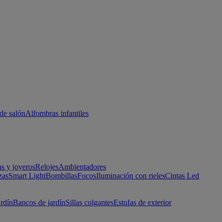
de salón
Alfombras infantiles
as y joyeros
Relojes
Ambientadores
zas
Smart Light
Bombillas
Focos
Iluminación con rieles
Cintas Led
ardín
Bancos de jardín
Sillas colgantes
Estufas de exterior