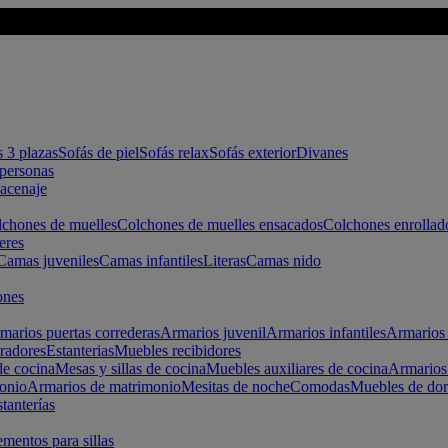
s 3 plazas
Sofás de piel
Sofás relax
Sofás exterior
Divanes
apersonas
macenaje
chones de muelles
Colchones de muelles ensacados
Colchones enrollad
eres
Camas juveniles
Camas infantiles
Literas
Camas nido
ones
marios puertas correderas
Armarios juvenil
Armarios infantiles
Armarios 
radores
Estanterias
Muebles recibidores
e cocina
Mesas y sillas de cocina
Muebles auxiliares de cocina
Armarios
onio
Armarios de matrimonio
Mesitas de noche
Comodas
Muebles de dor
tanterías
entos para sillas