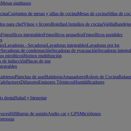
s
Mesas multiusos
cina
Conjuntos de mesas y sillas de cocina
Mesas de cocina
Sillas de coc
los para chef
Vinos y licores
Botellas
Utensilios de cocina
Vajilla
Bandeja
s
Frigoríficos integrables
Frigoríficos pequeños
Frigoríficos portátiles
es
ior
Lavadoras - Secadoras
Lavadoras integrables
Lavadoras por kg
r
Secadoras de condensación
Secadoras de evacuación
Secadoras integra
s pirolíticos
Hornos multifunción
s de inducción
Placas de gas
ntegrables
afeteras
Planchas de asar
Batidoras
Amasadores
Robots de Cocina
Balanz
alefactores
Difusores
Emisores Térmicos
Humidificadores
o dental
Salud y bienestar
voces
Hifi
Barras de sonido
Audio car y GPS
Micrófonos
presoras