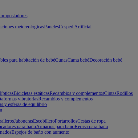
ompostadores
aciones metereológicas
Paneles
Cesped Artificial
les para habitación de bebé
Cunas
Cama bebé
Decoración bebé
lípticas
Bicicletas estáticas
Recambios y complementos
Cintas
Rodillos
taformas vibratorias
Recambios y complementos
s y esferas de equilibrio
ón
alleros
Jaboneras
Escobillero
Portarrollos
Cestas de ropa
cadores para baño
Armarios para baño
Repisa para baño
inados
Espejos de baño con aumento