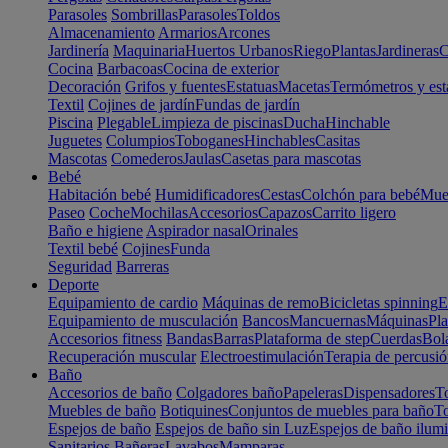
Parasoles
Sombrillas
Parasoles
Toldos
Almacenamiento
Armarios
Arcones
Jardinería
Maquinaria
Huertos Urbanos
Riego
Plantas
Jardineras
C
Cocina
Barbacoas
Cocina de exterior
Decoración
Grifos y fuentes
Estatuas
Macetas
Termómetros y est
Textil
Cojines de jardín
Fundas de jardín
Piscina
Plegable
Limpieza de piscinas
Ducha
Hinchable
Juguetes
Columpios
Toboganes
Hinchables
Casitas
Mascotas
Comederos
Jaulas
Casetas para mascotas
Bebé
Habitación bebé
Humidificadores
Cestas
Colchón para bebé
Mueb
Paseo
Coche
Mochilas
Accesorios
Capazos
Carrito ligero
Baño e higiene
Aspirador nasal
Orinales
Textil bebé
Cojines
Funda
Seguridad
Barreras
Deporte
Equipamiento de cardio
Máquinas de remo
Bicicletas spinning
E
Equipamiento de musculación
Bancos
Mancuernas
Máquinas
Pla
Accesorios fitness
Bandas
Barras
Plataforma de step
Cuerdas
Bola
Recuperación muscular
Electroestimulación
Terapia de percusi
Baño
Accesorios de baño
Colgadores baño
Papeleras
Dispensadores
To
Muebles de baño
Botiquines
Conjuntos de muebles para baño
To
Espejos de baño
Espejos de baño sin Luz
Espejos de baño ilum
Sanitarios
Bañeras
Lavabos
Mamparas