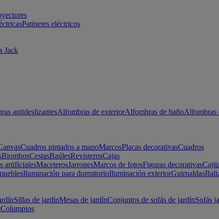
oyectores
éctricas
Patinetes eléctricos
s Jack
ras antideslizantes
Alfombras de exterior
Alfombras de baño
Alfombras 
Canvas
Cuadros pintados a mano
Marcos
Placas decorativas
Cuadros
s
Biombos
Cestas
Baúles
Revisteros
Cajas
s artificiales
Maceteros
Jarrones
Marcos de fotos
Figuras decorativas
Cajit
muebles
Iluminación para dormitorio
Iluminación exterior
Guirnaldas
Bali
ardín
Sillas de jardín
Mesas de jardín
Conjuntos de sofás de jardín
Sofás j
s
Columpios