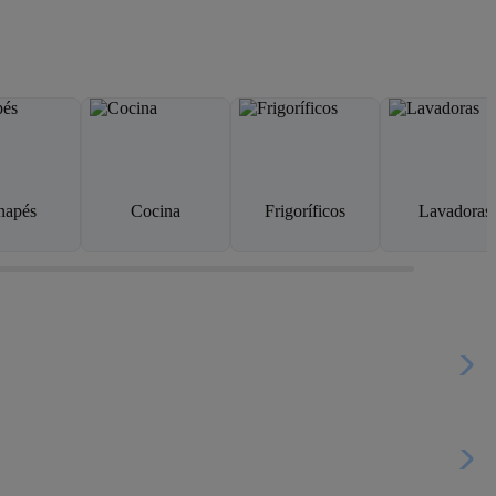
napés
Cocina
Frigoríficos
Lavadoras