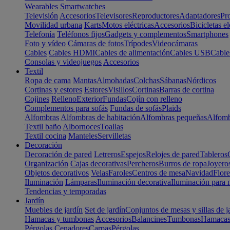
Wearables
Smartwatches
Televisión
Accesorios
Televisores
Reproductores
Adaptadores
Pr
Movilidad urbana
Karts
Motos eléctricas
Accesorios
Bicicletas el
Telefonía
Teléfonos fijos
Gadgets y complementos
Smartphones
Foto y vídeo
Cámaras de fotos
Trípodes
Videocámaras
Cables
Cables HDMI
Cables de alimentación
Cables USB
Cable
Consolas y videojuegos
Accesorios
Textil
Ropa de cama
Mantas
Almohadas
Colchas
Sábanas
Nórdicos
Cortinas y estores
Estores
Visillos
Cortinas
Barras de cortina
Cojines
Relleno
Exterior
Fundas
Cojín con relleno
Complementos para sofás
Fundas de sofás
Plaids
Alfombras
Alfombras de habitación
Alfombras pequeñas
Alfomb
Textil baño
Albornoces
Toallas
Textil cocina
Manteles
Servilletas
Decoración
Decoración de pared
Letreros
Espejos
Relojes de pared
Tableros
Organización
Cajas decorativas
Percheros
Burros de ropa
Joyero
Objetos decorativos
Velas
Faroles
Centros de mesa
Navidad
Flore
Iluminación
Lámparas
Iluminación decorativa
Iluminación para 
Tendencias y temporadas
Jardín
Muebles de jardín
Set de jardín
Conjuntos de mesas y sillas de j
Hamacas y tumbonas
Accesorios
Balancines
Tumbonas
Hamaca
Pérgolas
Cenadores
Carpas
Pérgolas