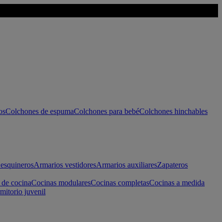
os
Colchones de espuma
Colchones para bebé
Colchones hinchables
esquineros
Armarios vestidores
Armarios auxiliares
Zapateros
 de cocina
Cocinas modulares
Cocinas completas
Cocinas a medida
mitorio juvenil