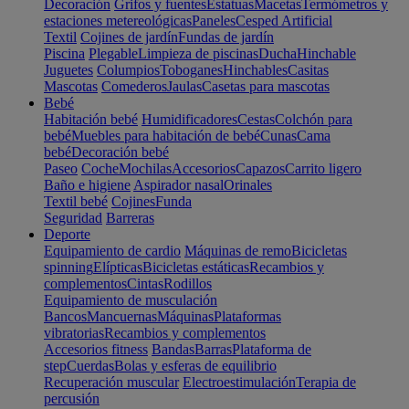
Decoración
Grifos y fuentes
Estatuas
Macetas
Termómetros y
estaciones metereológicas
Paneles
Cesped Artificial
Textil
Cojines de jardín
Fundas de jardín
Piscina
Plegable
Limpieza de piscinas
Ducha
Hinchable
Juguetes
Columpios
Toboganes
Hinchables
Casitas
Mascotas
Comederos
Jaulas
Casetas para mascotas
Bebé
Habitación bebé
Humidificadores
Cestas
Colchón para
bebé
Muebles para habitación de bebé
Cunas
Cama
bebé
Decoración bebé
Paseo
Coche
Mochilas
Accesorios
Capazos
Carrito ligero
Baño e higiene
Aspirador nasal
Orinales
Textil bebé
Cojines
Funda
Seguridad
Barreras
Deporte
Equipamiento de cardio
Máquinas de remo
Bicicletas
spinning
Elípticas
Bicicletas estáticas
Recambios y
complementos
Cintas
Rodillos
Equipamiento de musculación
Bancos
Mancuernas
Máquinas
Plataformas
vibratorias
Recambios y complementos
Accesorios fitness
Bandas
Barras
Plataforma de
step
Cuerdas
Bolas y esferas de equilibrio
Recuperación muscular
Electroestimulación
Terapia de
percusión