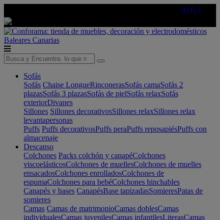
🔵Cambia tu electro con
-10% EXTRA
de descuento ☑️
AQUÍ
Baleares
Canarias
Sofás
Sofás
Chaise Longue
Rinconeras
Sofás cama
Sofás 2
plazas
Sofás 3 plazas
Sofás de piel
Sofás relax
Sofás
exterior
Divanes
Sillones
Sillones decorativos
Sillones relax
Sillones relax
levantapersonas
Puffs
Puffs decorativos
Puffs pera
Puffs reposapiés
Puffs con
almacenaje
Descanso
Colchones
Packs colchón y canapé
Colchones
viscoelásticos
Colchones de muelles
Colchones de muelles
ensacados
Colchones enrollados
Colchones de
espuma
Colchones para bebé
Colchones hinchables
Canapés y bases
Canapés
Base tapizadas
Somieres
Patas de
somieres
Camas
Camas de matrimonio
Camas dobles
Camas
individuales
Camas juveniles
Camas infantiles
Literas
Camas