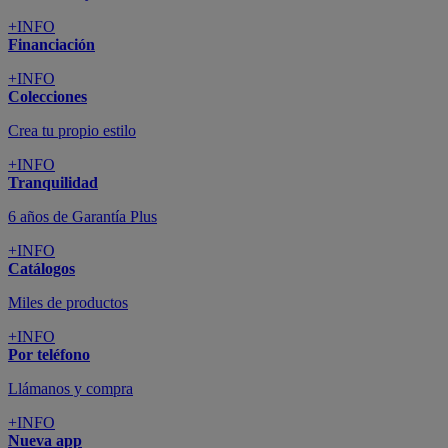
+INFO
Financiación
+INFO
Colecciones
Crea tu propio estilo
+INFO
Tranquilidad
6 años de Garantía Plus
+INFO
Catálogos
Miles de productos
+INFO
Por teléfono
Llámanos y compra
+INFO
Nueva app