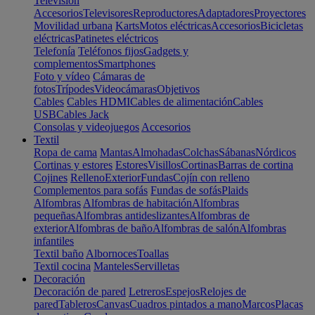
Televisión
Accesorios
Televisores
Reproductores
Adaptadores
Proyectores
Movilidad urbana
Karts
Motos eléctricas
Accesorios
Bicicletas
eléctricas
Patinetes eléctricos
Telefonía
Teléfonos fijos
Gadgets y
complementos
Smartphones
Foto y vídeo
Cámaras de
fotos
Trípodes
Videocámaras
Objetivos
Cables
Cables HDMI
Cables de alimentación
Cables
USB
Cables Jack
Consolas y videojuegos
Accesorios
Textil
Ropa de cama
Mantas
Almohadas
Colchas
Sábanas
Nórdicos
Cortinas y estores
Estores
Visillos
Cortinas
Barras de cortina
Cojines
Relleno
Exterior
Fundas
Cojín con relleno
Complementos para sofás
Fundas de sofás
Plaids
Alfombras
Alfombras de habitación
Alfombras
pequeñas
Alfombras antideslizantes
Alfombras de
exterior
Alfombras de baño
Alfombras de salón
Alfombras
infantiles
Textil baño
Albornoces
Toallas
Textil cocina
Manteles
Servilletas
Decoración
Decoración de pared
Letreros
Espejos
Relojes de
pared
Tableros
Canvas
Cuadros pintados a mano
Marcos
Placas