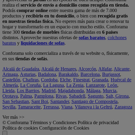
realiza el
servicio de envío a domicilio como recogida en tienda.
Podrás
comprar online
entre nuestra gama de más de 7.000
productos y
recibirlo en tu domicilio
, o bien con
recogida gratis
en nuestras tiendas física.
No esperes más para crear o renovar tu
hogar y transformarlo en un espacio con mucho estilo. Conforama
tiene 300
tiendas de muebles
físicas distribuidas en
6 países
distintos. Aproveche nuestras ofertas de
sofas baratos
,
colchones
baratos
y
liquidaciones de sofas
.
Conforama solo comercializa a través de su website o, físicamente,
en sus
tiendas de sofás
.
Alcalá de Guadaíra
,
Alcalá de Henares
,
Alcorcón
,
Alfafar
,
Alicante
,
Arinaga
,
Asturias
,
Badalona
,
Barakaldo
,
Barcelona
,
Burjassot
,
Castellón
,
Chafiras
,
Cordoba
,
Elche
,
Finestrat
,
Granada
,
Huércal de
Almería
,
La Coruña
,
La Laguna
,
La Zenia
,
Lanzarote
,
León
,
Lleida
,
Los Barrios
,
Madrid
,
Majadahonda
,
Málaga
,
Murcia
,
Orotava
,
Palma
,
Pamplona
,
Rivas
,
Sabadell
,
Sagunto
,
Salt, Girona
,
San Sebastian
,
Sant Boi
,
Santander
,
Santiago de Compostela
,
Sevilla
,
Tamaraceite
,
Terrassa
,
Viana
,
Vilanova i la Geltrú
,
Zaragoza
Ver más >>
© Conforama
Términos y Condiciones
Política de privacidad
Política de cookies
Configuración de Cookies