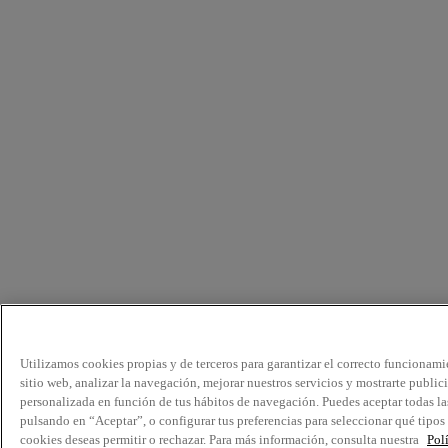
Utilizamos cookies propias y de terceros para garantizar el correcto funcionami
sitio web, analizar la navegación, mejorar nuestros servicios y mostrarte public
personalizada en función de tus hábitos de navegación. Puedes aceptar todas la
pulsando en “Aceptar”, o configurar tus preferencias para seleccionar qué tipos
cookies deseas permitir o rechazar. Para más información, consulta nuestra
Pol