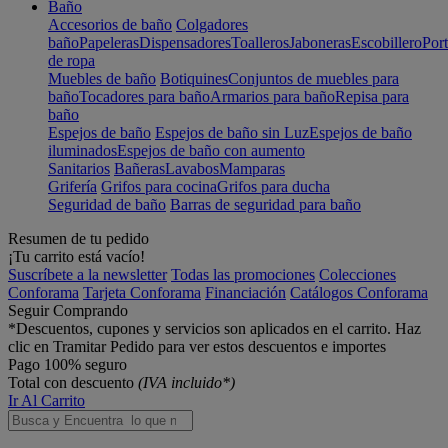
Baño
Accesorios de baño
Colgadores
baño
Papeleras
Dispensadores
Toalleros
Jaboneras
Escobillero
Port
de ropa
Muebles de baño
Botiquines
Conjuntos de muebles para
baño
Tocadores para baño
Armarios para baño
Repisa para
baño
Espejos de baño
Espejos de baño sin Luz
Espejos de baño
iluminados
Espejos de baño con aumento
Sanitarios
Bañeras
Lavabos
Mamparas
Grifería
Grifos para cocina
Grifos para ducha
Seguridad de baño
Barras de seguridad para baño
Resumen de tu pedido
¡Tu carrito está vacío!
Suscríbete a la newsletter
Todas las promociones
Colecciones
Conforama
Tarjeta Conforama
Financiación
Catálogos Conforama
Seguir Comprando
*Descuentos, cupones y servicios son aplicados en el carrito. Haz
clic en Tramitar Pedido para ver estos descuentos e importes
Pago 100% seguro
Total con descuento
(IVA incluido*)
Ir Al Carrito