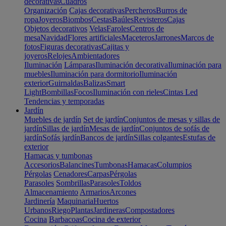
decorativas
Cuadros
Organización
Cajas decorativas
Percheros
Burros de
ropa
Joyeros
Biombos
Cestas
Baúles
Revisteros
Cajas
Objetos decorativos
Velas
Faroles
Centros de
mesa
Navidad
Flores artificiales
Maceteros
Jarrones
Marcos de
fotos
Figuras decorativas
Cajitas y
joyeros
Relojes
Ambientadores
Iluminación
Lámparas
Iluminación decorativa
Iluminación para
muebles
Iluminación para dormitorio
Iluminación
exterior
Guirnaldas
Balizas
Smart
Light
Bombillas
Focos
Iluminación con rieles
Cintas Led
Tendencias y temporadas
Jardín
Muebles de jardín
Set de jardín
Conjuntos de mesas y sillas de
jardín
Sillas de jardín
Mesas de jardín
Conjuntos de sofás de
jardín
Sofás jardín
Bancos de jardín
Sillas colgantes
Estufas de
exterior
Hamacas y tumbonas
Accesorios
Balancines
Tumbonas
Hamacas
Columpios
Pérgolas
Cenadores
Carpas
Pérgolas
Parasoles
Sombrillas
Parasoles
Toldos
Almacenamiento
Armarios
Arcones
Jardinería
Maquinaria
Huertos
Urbanos
Riego
Plantas
Jardineras
Compostadores
Cocina
Barbacoas
Cocina de exterior