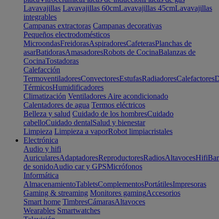
Lavavajillas
Lavavajillas 60cm
Lavavajillas 45cm
Lavavajillas
integrables
Campanas extractoras
Campanas decorativas
Pequeños electrodomésticos
Microondas
Freidoras
Aspiradores
Cafeteras
Planchas de
asar
Batidoras
Amasadores
Robots de Cocina
Balanzas de
Cocina
Tostadoras
Calefacción
Termoventiladores
Convectores
Estufas
Radiadores
Calefactores
D
Térmicos
Humidificadores
Climatización
Ventiladores
Aire acondicionado
Calentadores de agua
Termos eléctricos
Belleza y salud
Cuidado de los hombres
Cuidado
cabello
Cuidado dental
Salud y bienestar
Limpieza
Limpieza a vapor
Robot limpiacristales
Electrónica
Audio y hifi
Auriculares
Adaptadores
Reproductores
Radios
Altavoces
Hifi
Bar
de sonido
Audio car y GPS
Micrófonos
Informática
Almacenamiento
Tablets
Complementos
Portátiles
Impresoras
Gaming & streaming
Monitores gaming
Accesorios
Smart home
Timbres
Cámaras
Altavoces
Wearables
Smartwatches