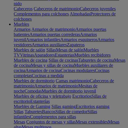
nido
Cabeceros
Cabeceros de matrimonio
Cabeceros juveniles
Complementos para colchones
Almohadas
Protectores de
colchones
Muebles
Armarios
Armarios de matrimonio
Armarios puertas
batientes
Armarios puertas correderas
Armarios
juvenil
Armarios infantiles
Armarios esquineros
Armarios
vestidores
Armarios auxiliares
Zapateros
Muebles de salón
Sillas
Mesas de salón
Muebles
TV
Vitrinas
Aparadores
Estanterias
Muebles recibidores
Muebles de cocina
Sillas de cocinas
Taburetes de cocina
Mesas
de cocina
Mesas y sillas de cocina
Muebles auxiliares de
cocina
Armarios de cocina
Cocinas modulares
Cocinas
completas
Cocinas a medida
Muebles de dormitorio
Camas matrimonio
Cabeceros de
matrimonio
Armarios de matrimonio
Mesitas de
noche
Comodas
Muebles de dormitorio juvenil
Muebles de oficina y teletrabajo
Escritorios
Sillas de
escritorio
Estanterías
Muebles de Gaming
Sillas gaming
Escritorios gaming
Sillas
Taburetes
Bancos
Sillas de comedor
Sillas
infantiles
Complementos para sillas
Mesas
Conjuntos de mesas y sillas
Mesas extensibles
Mesas
altas
Mesas multiusos