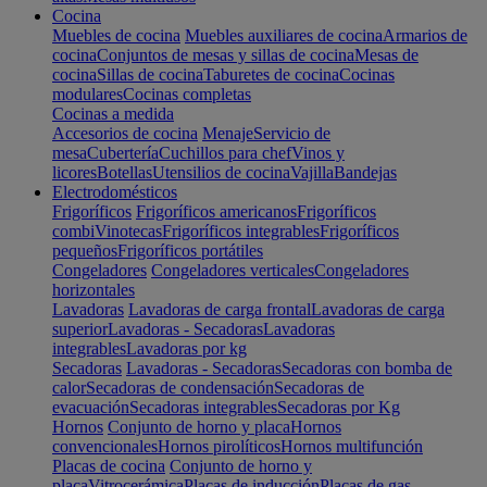
Cocina
Muebles de cocina
Muebles auxiliares de cocina
Armarios de
cocina
Conjuntos de mesas y sillas de cocina
Mesas de
cocina
Sillas de cocina
Taburetes de cocina
Cocinas
modulares
Cocinas completas
Cocinas a medida
Accesorios de cocina
Menaje
Servicio de
mesa
Cubertería
Cuchillos para chef
Vinos y
licores
Botellas
Utensilios de cocina
Vajilla
Bandejas
Electrodomésticos
Frigoríficos
Frigoríficos americanos
Frigoríficos
combi
Vinotecas
Frigoríficos integrables
Frigoríficos
pequeños
Frigoríficos portátiles
Congeladores
Congeladores verticales
Congeladores
horizontales
Lavadoras
Lavadoras de carga frontal
Lavadoras de carga
superior
Lavadoras - Secadoras
Lavadoras
integrables
Lavadoras por kg
Secadoras
Lavadoras - Secadoras
Secadoras con bomba de
calor
Secadoras de condensación
Secadoras de
evacuación
Secadoras integrables
Secadoras por Kg
Hornos
Conjunto de horno y placa
Hornos
convencionales
Hornos pirolíticos
Hornos multifunción
Placas de cocina
Conjunto de horno y
placa
Vitrocerámica
Placas de inducción
Placas de gas