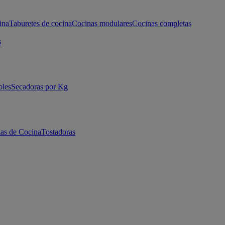
ina
Taburetes de cocina
Cocinas modulares
Cocinas completas
s
bles
Secadoras por Kg
as de Cocina
Tostadoras