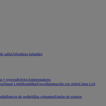
de salón
Alfombras infantiles
as y joyeros
Relojes
Ambientadores
zas
Smart Light
Bombillas
Focos
Iluminación con rieles
Cintas Led
ardín
Bancos de jardín
Sillas colgantes
Estufas de exterior