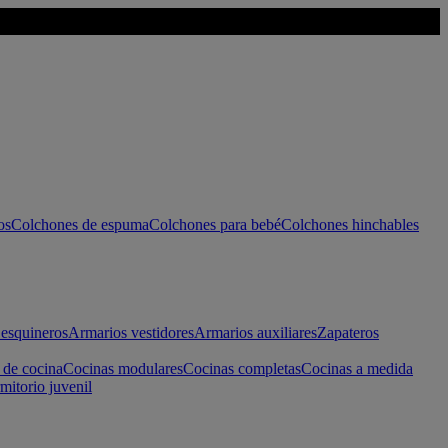
os
Colchones de espuma
Colchones para bebé
Colchones hinchables
esquineros
Armarios vestidores
Armarios auxiliares
Zapateros
 de cocina
Cocinas modulares
Cocinas completas
Cocinas a medida
mitorio juvenil