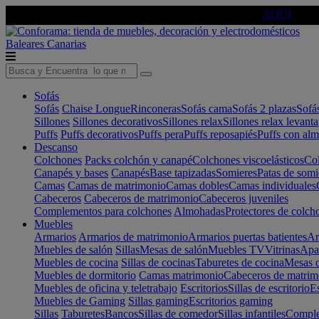
🔵Cambia tu electro con
-10% EXTRA
de descuento ☑️
AQUÍ
Baleares
Canarias
Sofás
Sofás
Chaise Longue
Rinconeras
Sofás cama
Sofás 2 plazas
Sofá
Sillones
Sillones decorativos
Sillones relax
Sillones relax levant
Puffs
Puffs decorativos
Puffs pera
Puffs reposapiés
Puffs con al
Descanso
Colchones
Packs colchón y canapé
Colchones viscoelásticos
Col
Canapés y bases
Canapés
Base tapizadas
Somieres
Patas de somi
Camas
Camas de matrimonio
Camas dobles
Camas individuales
Cabeceros
Cabeceros de matrimonio
Cabeceros juveniles
Complementos para colchones
Almohadas
Protectores de colch
Muebles
Armarios
Armarios de matrimonio
Armarios puertas batientes
Ar
Muebles de salón
Sillas
Mesas de salón
Muebles TV
Vitrinas
Apa
Muebles de cocina
Sillas de cocinas
Taburetes de cocina
Mesas d
Muebles de dormitorio
Camas matrimonio
Cabeceros de matrim
Muebles de oficina y teletrabajo
Escritorios
Sillas de escritorio
Es
Muebles de Gaming
Sillas gaming
Escritorios gaming
Sillas
Taburetes
Bancos
Sillas de comedor
Sillas infantiles
Complem