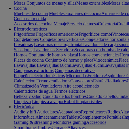
Mesas
Conjuntos de mesas y sillas
Mesas extensibles
Mesas alta
Cocina
Muebles de cocina
Muebles auxiliares de cocina
Armarios de co
Cocinas a medida
Accesorios de cocina
Menaje
Servicio de mesa
Cubertería
Cuchil
Electrodomésticos
Frigoríficos
Frigoríficos americanos
Frigoríficos combi
Vinoteca
Congeladores
Congeladores verticales
Congeladores horizontal
Lavadoras
Lavadoras de carga frontal
Lavadoras de carga super
Secadoras
Lavadoras - Secadoras
Secadoras con bomba de calo
Hornos
Conjunto de horno y placa
Hornos convencionales
Horno
Placas de cocina
Conjunto de horno y placa
Vitrocerámica
Placa
Lavavajillas
Lavavajillas 60cm
Lavavajillas 45cm
Lavavajillas i
Campanas extractoras
Campanas decorativas
Pequeños electrodomésticos
Microondas
Freidoras
Aspiradores
C
Calefacción
Termoventiladores
Convectores
Estufas
Radiadores
C
Climatización
Ventiladores
Aire acondicionado
Calentadores de agua
Termos eléctricos
Belleza y salud
Cuidado de los hombres
Cuidado cabello
Cuidad
Limpieza
Limpieza a vapor
Robot limpiacristales
Electrónica
Audio y hifi
Auriculares
Adaptadores
Reproductores
Radios
Alta
Informática
Almacenamiento
Tablets
Complementos
Portátiles
Im
Gaming & streaming
Monitores gaming
Accesorios
Smart home
Timbres
Cámaras
Altavoces