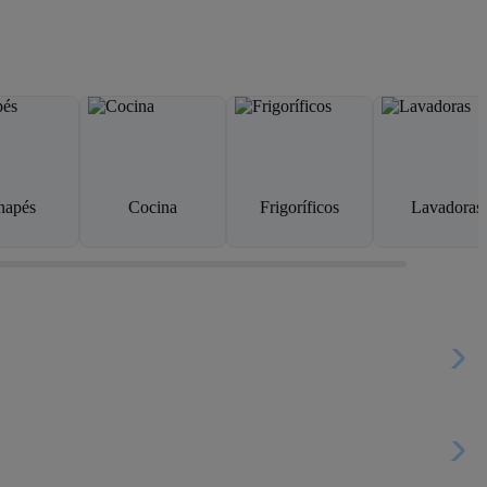
napés
Cocina
Frigoríficos
Lavadoras