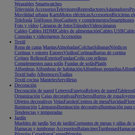
Wearables
Smartwatches
Televisión
Accesorios
Televisores
Reproductores
Adaptadores
Pr
Movilidad urbana
Karts
Motos eléctricas
Accesorios
Bicicletas el
Telefonía
Teléfonos fijos
Gadgets y complementos
Smartphones
Foto y vídeo
Cámaras de fotos
Trípodes
Videocámaras
Cables
Cables HDMI
Cables de alimentación
Cables USB
Cable
Consolas y videojuegos
Accesorios
Textil
Ropa de cama
Mantas
Almohadas
Colchas
Sábanas
Nórdicos
Cortinas y estores
Estores
Visillos
Cortinas
Barras de cortina
Cojines
Relleno
Exterior
Fundas
Cojín con relleno
Complementos para sofás
Fundas de sofás
Plaids
Alfombras
Alfombras de habitación
Alfombras pequeñas
Alfomb
Textil baño
Albornoces
Toallas
Textil cocina
Manteles
Servilletas
Decoración
Decoración de pared
Letreros
Espejos
Relojes de pared
Tableros
Organización
Cajas decorativas
Percheros
Burros de ropa
Joyero
Objetos decorativos
Velas
Faroles
Centros de mesa
Navidad
Flore
Iluminación
Lámparas
Iluminación decorativa
Iluminación para 
Tendencias y temporadas
Jardín
Muebles de jardín
Set de jardín
Conjuntos de mesas y sillas de j
Hamacas y tumbonas
Accesorios
Balancines
Tumbonas
Hamaca
Pérgolas
Cenadores
Carpas
Pérgolas