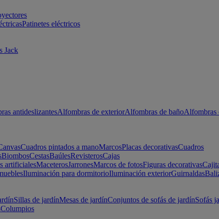
oyectores
éctricas
Patinetes eléctricos
s Jack
ras antideslizantes
Alfombras de exterior
Alfombras de baño
Alfombras 
Canvas
Cuadros pintados a mano
Marcos
Placas decorativas
Cuadros
s
Biombos
Cestas
Baúles
Revisteros
Cajas
s artificiales
Maceteros
Jarrones
Marcos de fotos
Figuras decorativas
Cajit
muebles
Iluminación para dormitorio
Iluminación exterior
Guirnaldas
Bali
ardín
Sillas de jardín
Mesas de jardín
Conjuntos de sofás de jardín
Sofás j
s
Columpios