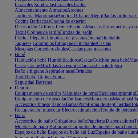
Parasoles
Sombrillas
Parasoles
Toldos
Almacenamiento
Armarios
Arcones
Jardinería
Maquinaria
Huertos Urbanos
Riego
Plantas
Jardineras
C
Cocina
Barbacoas
Cocina de exterior
Decoración
Grifos y fuentes
Estatuas
Macetas
Termómetros y est
Textil
Cojines de jardín
Fundas de jardín
Piscina
Plegable
Limpieza de piscinas
Ducha
Hinchable
Juguetes
Columpios
Toboganes
Hinchables
Casitas
Mascotas
Comederos
Jaulas
Casetas para mascotas
Bebé
Habitación bebé
Humidificadores
Cestas
Colchón para bebé
Mueb
Paseo
Coche
Mochilas
Accesorios
Capazos
Carrito ligero
Baño e higiene
Aspirador nasal
Orinales
Textil bebé
Cojines
Funda
Seguridad
Barreras
Deporte
Equipamiento de cardio
Máquinas de remo
Bicicletas spinning
E
Equipamiento de musculación
Bancos
Mancuernas
Máquinas
Pla
Accesorios fitness
Bandas
Barras
Plataforma de step
Cuerdas
Bola
Recuperación muscular
Electroestimulación
Terapia de percusi
Baño
Accesorios de baño
Colgadores baño
Papeleras
Dispensadores
To
Muebles de baño
Botiquines
Conjuntos de muebles para baño
To
Espejos de baño
Espejos de baño sin Luz
Espejos de baño ilum
Sanitarios
Bañeras
Lavabos
Mamparas