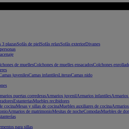
s 3 plazas
Sofás de piel
Sofás relax
Sofás exterior
Divanes
apersonas
macenaje
chones de muelles
Colchones de muelles ensacados
Colchones enrollad
eres
Camas juveniles
Camas infantiles
Literas
Camas nido
ones
marios puertas correderas
Armarios juvenil
Armarios infantiles
Armarios 
radores
Estanterias
Muebles recibidores
e cocina
Mesas y sillas de cocina
Muebles auxiliares de cocina
Armarios
onio
Armarios de matrimonio
Mesitas de noche
Comodas
Muebles de dor
tanterías
entos para sillas