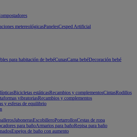
ompostadores
aciones metereológicas
Paneles
Cesped Artificial
les para habitación de bebé
Cunas
Cama bebé
Decoración bebé
lípticas
Bicicletas estáticas
Recambios y complementos
Cintas
Rodillos
taformas vibratorias
Recambios y complementos
s y esferas de equilibrio
ón
alleros
Jaboneras
Escobillero
Portarrollos
Cestas de ropa
cadores para baño
Armarios para baño
Repisa para baño
inados
Espejos de baño con aumento