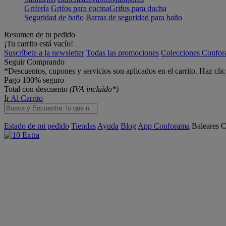
Grifería
Grifos para cocina
Grifos para ducha
Seguridad de baño
Barras de seguridad para baño
Resumen de tu pedido
¡Tu carrito está vacío!
Suscríbete a la newsletter
Todas las promociones
Colecciones Confo
Seguir Comprando
*Descuentos, cupones y servicios son aplicados en el carrito. Haz cli
Pago 100% seguro
Total con descuento
(IVA incluido*)
Ir Al Carrito
Estado de mi pedido
Tiendas
Ayuda
Blog
App Conforama
Baleares
C