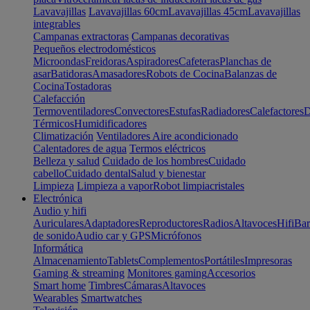
Lavavajillas
Lavavajillas 60cm
Lavavajillas 45cm
Lavavajillas
integrables
Campanas extractoras
Campanas decorativas
Pequeños electrodomésticos
Microondas
Freidoras
Aspiradores
Cafeteras
Planchas de
asar
Batidoras
Amasadores
Robots de Cocina
Balanzas de
Cocina
Tostadoras
Calefacción
Termoventiladores
Convectores
Estufas
Radiadores
Calefactores
D
Térmicos
Humidificadores
Climatización
Ventiladores
Aire acondicionado
Calentadores de agua
Termos eléctricos
Belleza y salud
Cuidado de los hombres
Cuidado
cabello
Cuidado dental
Salud y bienestar
Limpieza
Limpieza a vapor
Robot limpiacristales
Electrónica
Audio y hifi
Auriculares
Adaptadores
Reproductores
Radios
Altavoces
Hifi
Bar
de sonido
Audio car y GPS
Micrófonos
Informática
Almacenamiento
Tablets
Complementos
Portátiles
Impresoras
Gaming & streaming
Monitores gaming
Accesorios
Smart home
Timbres
Cámaras
Altavoces
Wearables
Smartwatches