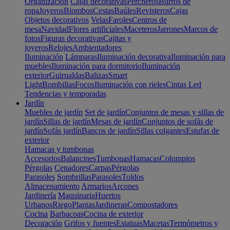
Organización
Cajas decorativas
Percheros
Burros de
ropa
Joyeros
Biombos
Cestas
Baúles
Revisteros
Cajas
Objetos decorativos
Velas
Faroles
Centros de
mesa
Navidad
Flores artificiales
Maceteros
Jarrones
Marcos de
fotos
Figuras decorativas
Cajitas y
joyeros
Relojes
Ambientadores
Iluminación
Lámparas
Iluminación decorativa
Iluminación para
muebles
Iluminación para dormitorio
Iluminación
exterior
Guirnaldas
Balizas
Smart
Light
Bombillas
Focos
Iluminación con rieles
Cintas Led
Tendencias y temporadas
Jardín
Muebles de jardín
Set de jardín
Conjuntos de mesas y sillas de
jardín
Sillas de jardín
Mesas de jardín
Conjuntos de sofás de
jardín
Sofás jardín
Bancos de jardín
Sillas colgantes
Estufas de
exterior
Hamacas y tumbonas
Accesorios
Balancines
Tumbonas
Hamacas
Columpios
Pérgolas
Cenadores
Carpas
Pérgolas
Parasoles
Sombrillas
Parasoles
Toldos
Almacenamiento
Armarios
Arcones
Jardinería
Maquinaria
Huertos
Urbanos
Riego
Plantas
Jardineras
Compostadores
Cocina
Barbacoas
Cocina de exterior
Decoración
Grifos y fuentes
Estatuas
Macetas
Termómetros y