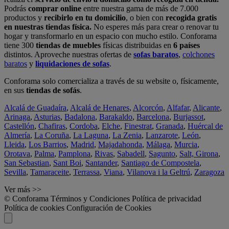
Podrás
comprar online
entre nuestra gama de más de 7.000
productos y
recibirlo en tu domicilio
, o bien con
recogida gratis
en nuestras tiendas física.
No esperes más para crear o renovar tu
hogar y transformarlo en un espacio con mucho estilo. Conforama
tiene 300
tiendas de muebles
físicas distribuidas en
6 países
distintos. Aproveche nuestras ofertas de
sofas baratos
,
colchones
baratos
y
liquidaciones de sofas
.
Conforama solo comercializa a través de su website o, físicamente,
en sus
tiendas de sofás
.
Alcalá de Guadaíra
,
Alcalá de Henares
,
Alcorcón
,
Alfafar
,
Alicante
,
Arinaga
,
Asturias
,
Badalona
,
Barakaldo
,
Barcelona
,
Burjassot
,
Castellón
,
Chafiras
,
Cordoba
,
Elche
,
Finestrat
,
Granada
,
Huércal de
Almería
,
La Coruña
,
La Laguna
,
La Zenia
,
Lanzarote
,
León
,
Lleida
,
Los Barrios
,
Madrid
,
Majadahonda
,
Málaga
,
Murcia
,
Orotava
,
Palma
,
Pamplona
,
Rivas
,
Sabadell
,
Sagunto
,
Salt, Girona
,
San Sebastian
,
Sant Boi
,
Santander
,
Santiago de Compostela
,
Sevilla
,
Tamaraceite
,
Terrassa
,
Viana
,
Vilanova i la Geltrú
,
Zaragoza
Ver más >>
© Conforama
Términos y Condiciones
Política de privacidad
Política de cookies
Configuración de Cookies