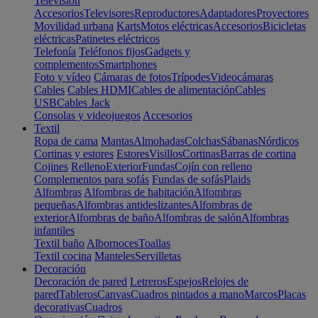
Televisión
Accesorios
Televisores
Reproductores
Adaptadores
Proyectores
Movilidad urbana
Karts
Motos eléctricas
Accesorios
Bicicletas
eléctricas
Patinetes eléctricos
Telefonía
Teléfonos fijos
Gadgets y
complementos
Smartphones
Foto y vídeo
Cámaras de fotos
Trípodes
Videocámaras
Cables
Cables HDMI
Cables de alimentación
Cables
USB
Cables Jack
Consolas y videojuegos
Accesorios
Textil
Ropa de cama
Mantas
Almohadas
Colchas
Sábanas
Nórdicos
Cortinas y estores
Estores
Visillos
Cortinas
Barras de cortina
Cojines
Relleno
Exterior
Fundas
Cojín con relleno
Complementos para sofás
Fundas de sofás
Plaids
Alfombras
Alfombras de habitación
Alfombras
pequeñas
Alfombras antideslizantes
Alfombras de
exterior
Alfombras de baño
Alfombras de salón
Alfombras
infantiles
Textil baño
Albornoces
Toallas
Textil cocina
Manteles
Servilletas
Decoración
Decoración de pared
Letreros
Espejos
Relojes de
pared
Tableros
Canvas
Cuadros pintados a mano
Marcos
Placas
decorativas
Cuadros