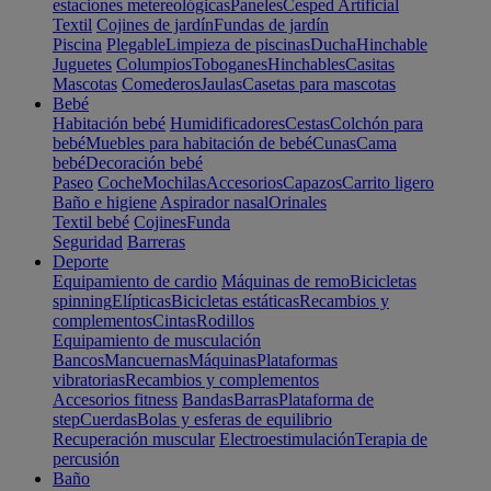
estaciones metereológicas
Paneles
Cesped Artificial
Textil
Cojines de jardín
Fundas de jardín
Piscina
Plegable
Limpieza de piscinas
Ducha
Hinchable
Juguetes
Columpios
Toboganes
Hinchables
Casitas
Mascotas
Comederos
Jaulas
Casetas para mascotas
Bebé
Habitación bebé
Humidificadores
Cestas
Colchón para
bebé
Muebles para habitación de bebé
Cunas
Cama
bebé
Decoración bebé
Paseo
Coche
Mochilas
Accesorios
Capazos
Carrito ligero
Baño e higiene
Aspirador nasal
Orinales
Textil bebé
Cojines
Funda
Seguridad
Barreras
Deporte
Equipamiento de cardio
Máquinas de remo
Bicicletas
spinning
Elípticas
Bicicletas estáticas
Recambios y
complementos
Cintas
Rodillos
Equipamiento de musculación
Bancos
Mancuernas
Máquinas
Plataformas
vibratorias
Recambios y complementos
Accesorios fitness
Bandas
Barras
Plataforma de
step
Cuerdas
Bolas y esferas de equilibrio
Recuperación muscular
Electroestimulación
Terapia de
percusión
Baño