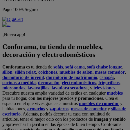
Pago 100% Seguro
¡Nueva app!
Conforama, tu tienda de muebles,
decoración y electrodomésticos
Conforama
es tu tienda de
sofás
,
sofá cama
,
sofá chaise longue
,
sillón
,
sillón relax
,
colchones
,
muebles de salón
,
mesas comedor
,
dormitorio de juvenil
,
dormitorio de matrimonio
,
canapés
,
cocinas a medida
,
decoración
,
electrodomésticos
,
frigoríficos
,
microondas
,
lavavajillas
,
lavadora secadora
, y
televisiones
.
Descubre nuestra amplia variedad de estilos en cualquier
muebles
para tu hogar,
con los mejores precios y promociones
. Crea el
espacio en el que vives gracias a nuestros
muebles de comedor
y
habitaciones,
armarios
y
zapateros
,
mesas de comedor
y
sillas de
escritorio
. Además, podrás decorar tu casa con multitud de
artículos, tener el mejor ocio con los productos de
imagen y sonido
y aprovechar tu
jardín
en las épocas de buen tiempo. Conforama
realiza el
servicio de envío a domicilio como recogida en tienda.