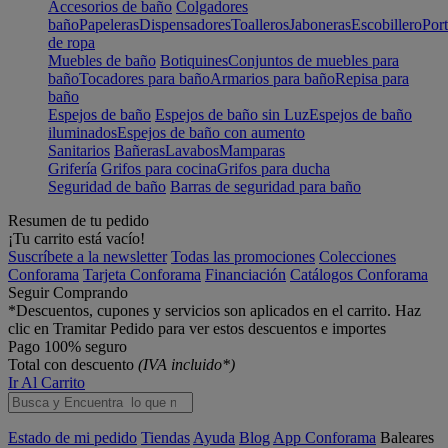
Accesorios de baño
Colgadores
baño
Papeleras
Dispensadores
Toalleros
Jaboneras
Escobillero
Port
de ropa
Muebles de baño
Botiquines
Conjuntos de muebles para
baño
Tocadores para baño
Armarios para baño
Repisa para
baño
Espejos de baño
Espejos de baño sin Luz
Espejos de baño
iluminados
Espejos de baño con aumento
Sanitarios
Bañeras
Lavabos
Mamparas
Grifería
Grifos para cocina
Grifos para ducha
Seguridad de baño
Barras de seguridad para baño
Resumen de tu pedido
¡Tu carrito está vacío!
Suscríbete a la newsletter
Todas las promociones
Colecciones
Conforama
Tarjeta Conforama
Financiación
Catálogos Conforama
Seguir Comprando
*Descuentos, cupones y servicios son aplicados en el carrito. Haz
clic en Tramitar Pedido para ver estos descuentos e importes
Pago 100% seguro
Total con descuento
(IVA incluido*)
Ir Al Carrito
Estado de mi pedido
Tiendas
Ayuda
Blog
App Conforama
Baleares