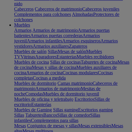
nido
Cabeceros
Cabeceros de matrimonio
Cabeceros juveniles
Complementos para colchones
Almohadas
Protectores de
colchones
Muebles
Armarios
Armarios de matrimonio
Armarios puertas
batientes
Armarios puertas correderas
Armarios
juvenil
Armarios infantiles
Armarios esquineros
Armarios
vestidores
Armarios auxiliares
Zapateros
Muebles de salón
Sillas
Mesas de salón
Muebles
TV
Vitrinas
Aparadores
Estanterias
Muebles recibidores
Muebles de cocina
Sillas de cocinas
Taburetes de cocina
Mesas
de cocina
Mesas y sillas de cocina
Muebles auxiliares de
cocina
Armarios de cocina
Cocinas modulares
Cocinas
completas
Cocinas a medida
Muebles de dormitorio
Camas matrimonio
Cabeceros de
matrimonio
Armarios de matrimonio
Mesitas de
noche
Comodas
Muebles de dormitorio juvenil
Muebles de oficina y teletrabajo
Escritorios
Sillas de
escritorio
Estanterías
Muebles de Gaming
Sillas gaming
Escritorios gaming
Sillas
Taburetes
Bancos
Sillas de comedor
Sillas
infantiles
Complementos para sillas
Mesas
Conjuntos de mesas y sillas
Mesas extensibles
Mesas
altas
Mesas multiusos