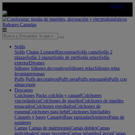
🔵Cambia tu electro con
-10% EXTRA
de descuento ☑️
AQUÍ
Baleares
Canarias
Sofás
Sofás
Chaise Longue
Rinconeras
Sofás cama
Sofás 2
plazas
Sofás 3 plazas
Sofás de piel
Sofás relax
Sofás
exterior
Divanes
Sillones
Sillones decorativos
Sillones relax
Sillones relax
levantapersonas
Puffs
Puffs decorativos
Puffs pera
Puffs reposapiés
Puffs con
almacenaje
Descanso
Colchones
Packs colchón y canapé
Colchones
viscoelásticos
Colchones de muelles
Colchones de muelles
ensacados
Colchones enrollados
Colchones de
espuma
Colchones para bebé
Colchones hinchables
Canapés y bases
Canapés
Base tapizadas
Somieres
Patas de
somieres
Camas
Camas de matrimonio
Camas dobles
Camas
individuales
Camas juveniles
Camas infantiles
Literas
Camas