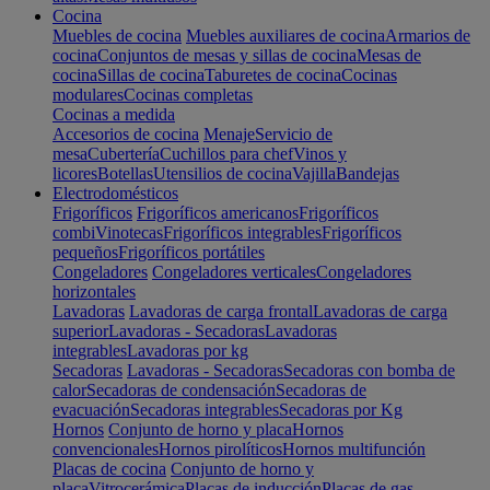
Cocina
Muebles de cocina
Muebles auxiliares de cocina
Armarios de
cocina
Conjuntos de mesas y sillas de cocina
Mesas de
cocina
Sillas de cocina
Taburetes de cocina
Cocinas
modulares
Cocinas completas
Cocinas a medida
Accesorios de cocina
Menaje
Servicio de
mesa
Cubertería
Cuchillos para chef
Vinos y
licores
Botellas
Utensilios de cocina
Vajilla
Bandejas
Electrodomésticos
Frigoríficos
Frigoríficos americanos
Frigoríficos
combi
Vinotecas
Frigoríficos integrables
Frigoríficos
pequeños
Frigoríficos portátiles
Congeladores
Congeladores verticales
Congeladores
horizontales
Lavadoras
Lavadoras de carga frontal
Lavadoras de carga
superior
Lavadoras - Secadoras
Lavadoras
integrables
Lavadoras por kg
Secadoras
Lavadoras - Secadoras
Secadoras con bomba de
calor
Secadoras de condensación
Secadoras de
evacuación
Secadoras integrables
Secadoras por Kg
Hornos
Conjunto de horno y placa
Hornos
convencionales
Hornos pirolíticos
Hornos multifunción
Placas de cocina
Conjunto de horno y
placa
Vitrocerámica
Placas de inducción
Placas de gas