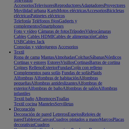
Televisión
Accesorios
Televisores
Reproductores
Adaptadores
Proyectores
Movilidad urbana
Karts
Motos eléctricas
Accesorios
Bicicletas
eléctricas
Patinetes eléctricos
Telefonía
Teléfonos fijos
Gadgets y
complementos
Smartphones
Foto y vídeo
Cámaras de fotos
Trípodes
Videocámaras
Cables
Cables HDMI
Cables de alimentación
Cables
USB
Cables Jack
Consolas y videojuegos
Accesorios
Textil
Ropa de cama
Mantas
Almohadas
Colchas
Sábanas
Nórdicos
Cortinas y estores
Estores
Visillos
Cortinas
Barras de cortina
Cojines
Relleno
Exterior
Fundas
Cojín con relleno
Complementos para sofás
Fundas de sofás
Plaids
Alfombras
Alfombras de habitación
Alfombras
pequeñas
Alfombras antideslizantes
Alfombras de
exterior
Alfombras de baño
Alfombras de salón
Alfombras
infantiles
Textil baño
Albornoces
Toallas
Textil cocina
Manteles
Servilletas
Decoración
Decoración de pared
Letreros
Espejos
Relojes de
pared
Tableros
Canvas
Cuadros pintados a mano
Marcos
Placas
decorativas
Cuadros