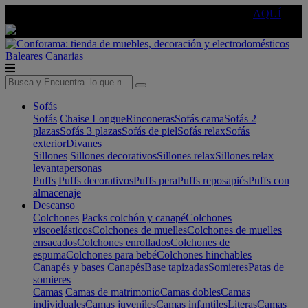
🔵Cambia tu electro con
-10% EXTRA
de descuento ☑️
AQUÍ
Baleares
Canarias
Sofás
Sofás
Chaise Longue
Rinconeras
Sofás cama
Sofás 2
plazas
Sofás 3 plazas
Sofás de piel
Sofás relax
Sofás
exterior
Divanes
Sillones
Sillones decorativos
Sillones relax
Sillones relax
levantapersonas
Puffs
Puffs decorativos
Puffs pera
Puffs reposapiés
Puffs con
almacenaje
Descanso
Colchones
Packs colchón y canapé
Colchones
viscoelásticos
Colchones de muelles
Colchones de muelles
ensacados
Colchones enrollados
Colchones de
espuma
Colchones para bebé
Colchones hinchables
Canapés y bases
Canapés
Base tapizadas
Somieres
Patas de
somieres
Camas
Camas de matrimonio
Camas dobles
Camas
individuales
Camas juveniles
Camas infantiles
Literas
Camas