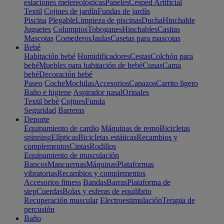
estaciones metereológicas
Paneles
Cesped Artificial
Textil
Cojines de jardín
Fundas de jardín
Piscina
Plegable
Limpieza de piscinas
Ducha
Hinchable
Juguetes
Columpios
Toboganes
Hinchables
Casitas
Mascotas
Comederos
Jaulas
Casetas para mascotas
Bebé
Habitación bebé
Humidificadores
Cestas
Colchón para
bebé
Muebles para habitación de bebé
Cunas
Cama
bebé
Decoración bebé
Paseo
Coche
Mochilas
Accesorios
Capazos
Carrito ligero
Baño e higiene
Aspirador nasal
Orinales
Textil bebé
Cojines
Funda
Seguridad
Barreras
Deporte
Equipamiento de cardio
Máquinas de remo
Bicicletas
spinning
Elípticas
Bicicletas estáticas
Recambios y
complementos
Cintas
Rodillos
Equipamiento de musculación
Bancos
Mancuernas
Máquinas
Plataformas
vibratorias
Recambios y complementos
Accesorios fitness
Bandas
Barras
Plataforma de
step
Cuerdas
Bolas y esferas de equilibrio
Recuperación muscular
Electroestimulación
Terapia de
percusión
Baño