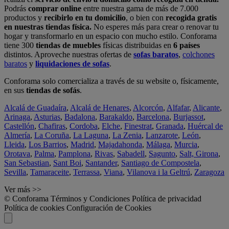
Podrás
comprar online
entre nuestra gama de más de 7.000
productos y
recibirlo en tu domicilio
, o bien con
recogida gratis
en nuestras tiendas física.
No esperes más para crear o renovar tu
hogar y transformarlo en un espacio con mucho estilo. Conforama
tiene 300
tiendas de muebles
físicas distribuidas en
6 países
distintos. Aproveche nuestras ofertas de
sofas baratos
,
colchones
baratos
y
liquidaciones de sofas
.
Conforama solo comercializa a través de su website o, físicamente,
en sus
tiendas de sofás
.
Alcalá de Guadaíra
,
Alcalá de Henares
,
Alcorcón
,
Alfafar
,
Alicante
,
Arinaga
,
Asturias
,
Badalona
,
Barakaldo
,
Barcelona
,
Burjassot
,
Castellón
,
Chafiras
,
Cordoba
,
Elche
,
Finestrat
,
Granada
,
Huércal de
Almería
,
La Coruña
,
La Laguna
,
La Zenia
,
Lanzarote
,
León
,
Lleida
,
Los Barrios
,
Madrid
,
Majadahonda
,
Málaga
,
Murcia
,
Orotava
,
Palma
,
Pamplona
,
Rivas
,
Sabadell
,
Sagunto
,
Salt, Girona
,
San Sebastian
,
Sant Boi
,
Santander
,
Santiago de Compostela
,
Sevilla
,
Tamaraceite
,
Terrassa
,
Viana
,
Vilanova i la Geltrú
,
Zaragoza
Ver más >>
© Conforama
Términos y Condiciones
Política de privacidad
Política de cookies
Configuración de Cookies