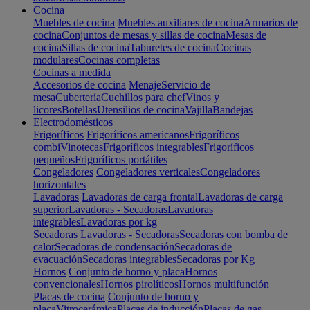
Cocina
Muebles de cocina
Muebles auxiliares de cocina
Armarios de
cocina
Conjuntos de mesas y sillas de cocina
Mesas de
cocina
Sillas de cocina
Taburetes de cocina
Cocinas
modulares
Cocinas completas
Cocinas a medida
Accesorios de cocina
Menaje
Servicio de
mesa
Cubertería
Cuchillos para chef
Vinos y
licores
Botellas
Utensilios de cocina
Vajilla
Bandejas
Electrodomésticos
Frigoríficos
Frigoríficos americanos
Frigoríficos
combi
Vinotecas
Frigoríficos integrables
Frigoríficos
pequeños
Frigoríficos portátiles
Congeladores
Congeladores verticales
Congeladores
horizontales
Lavadoras
Lavadoras de carga frontal
Lavadoras de carga
superior
Lavadoras - Secadoras
Lavadoras
integrables
Lavadoras por kg
Secadoras
Lavadoras - Secadoras
Secadoras con bomba de
calor
Secadoras de condensación
Secadoras de
evacuación
Secadoras integrables
Secadoras por Kg
Hornos
Conjunto de horno y placa
Hornos
convencionales
Hornos pirolíticos
Hornos multifunción
Placas de cocina
Conjunto de horno y
placa
Vitrocerámica
Placas de inducción
Placas de gas