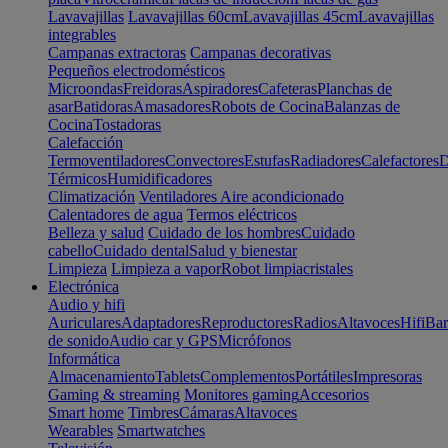
Lavavajillas
Lavavajillas 60cm
Lavavajillas 45cm
Lavavajillas
integrables
Campanas extractoras
Campanas decorativas
Pequeños electrodomésticos
Microondas
Freidoras
Aspiradores
Cafeteras
Planchas de
asar
Batidoras
Amasadores
Robots de Cocina
Balanzas de
Cocina
Tostadoras
Calefacción
Termoventiladores
Convectores
Estufas
Radiadores
Calefactores
D
Térmicos
Humidificadores
Climatización
Ventiladores
Aire acondicionado
Calentadores de agua
Termos eléctricos
Belleza y salud
Cuidado de los hombres
Cuidado
cabello
Cuidado dental
Salud y bienestar
Limpieza
Limpieza a vapor
Robot limpiacristales
Electrónica
Audio y hifi
Auriculares
Adaptadores
Reproductores
Radios
Altavoces
Hifi
Bar
de sonido
Audio car y GPS
Micrófonos
Informática
Almacenamiento
Tablets
Complementos
Portátiles
Impresoras
Gaming & streaming
Monitores gaming
Accesorios
Smart home
Timbres
Cámaras
Altavoces
Wearables
Smartwatches