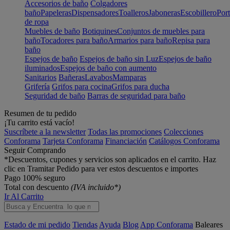
Accesorios de baño
Colgadores
baño
Papeleras
Dispensadores
Toalleros
Jaboneras
Escobillero
Port
de ropa
Muebles de baño
Botiquines
Conjuntos de muebles para
baño
Tocadores para baño
Armarios para baño
Repisa para
baño
Espejos de baño
Espejos de baño sin Luz
Espejos de baño
iluminados
Espejos de baño con aumento
Sanitarios
Bañeras
Lavabos
Mamparas
Grifería
Grifos para cocina
Grifos para ducha
Seguridad de baño
Barras de seguridad para baño
Resumen de tu pedido
¡Tu carrito está vacío!
Suscríbete a la newsletter
Todas las promociones
Colecciones
Conforama
Tarjeta Conforama
Financiación
Catálogos Conforama
Seguir Comprando
*Descuentos, cupones y servicios son aplicados en el carrito. Haz
clic en Tramitar Pedido para ver estos descuentos e importes
Pago 100% seguro
Total con descuento
(IVA incluido*)
Ir Al Carrito
Estado de mi pedido
Tiendas
Ayuda
Blog
App Conforama
Baleares