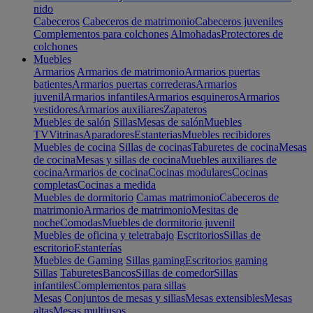
nido
Cabeceros
Cabeceros de matrimonio
Cabeceros juveniles
Complementos para colchones
Almohadas
Protectores de
colchones
Muebles
Armarios
Armarios de matrimonio
Armarios puertas
batientes
Armarios puertas correderas
Armarios
juvenil
Armarios infantiles
Armarios esquineros
Armarios
vestidores
Armarios auxiliares
Zapateros
Muebles de salón
Sillas
Mesas de salón
Muebles
TV
Vitrinas
Aparadores
Estanterias
Muebles recibidores
Muebles de cocina
Sillas de cocinas
Taburetes de cocina
Mesas
de cocina
Mesas y sillas de cocina
Muebles auxiliares de
cocina
Armarios de cocina
Cocinas modulares
Cocinas
completas
Cocinas a medida
Muebles de dormitorio
Camas matrimonio
Cabeceros de
matrimonio
Armarios de matrimonio
Mesitas de
noche
Comodas
Muebles de dormitorio juvenil
Muebles de oficina y teletrabajo
Escritorios
Sillas de
escritorio
Estanterías
Muebles de Gaming
Sillas gaming
Escritorios gaming
Sillas
Taburetes
Bancos
Sillas de comedor
Sillas
infantiles
Complementos para sillas
Mesas
Conjuntos de mesas y sillas
Mesas extensibles
Mesas
altas
Mesas multiusos