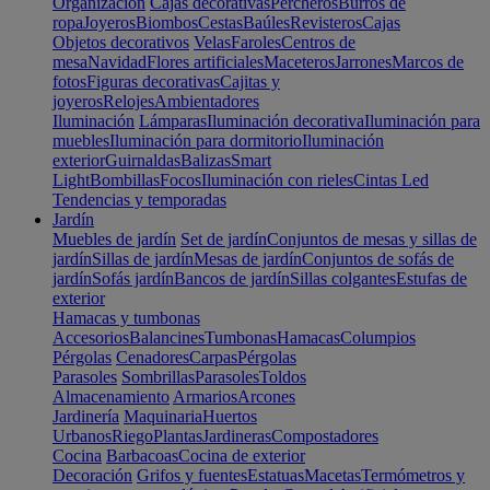
Organización
Cajas decorativas
Percheros
Burros de
ropa
Joyeros
Biombos
Cestas
Baúles
Revisteros
Cajas
Objetos decorativos
Velas
Faroles
Centros de
mesa
Navidad
Flores artificiales
Maceteros
Jarrones
Marcos de
fotos
Figuras decorativas
Cajitas y
joyeros
Relojes
Ambientadores
Iluminación
Lámparas
Iluminación decorativa
Iluminación para
muebles
Iluminación para dormitorio
Iluminación
exterior
Guirnaldas
Balizas
Smart
Light
Bombillas
Focos
Iluminación con rieles
Cintas Led
Tendencias y temporadas
Jardín
Muebles de jardín
Set de jardín
Conjuntos de mesas y sillas de
jardín
Sillas de jardín
Mesas de jardín
Conjuntos de sofás de
jardín
Sofás jardín
Bancos de jardín
Sillas colgantes
Estufas de
exterior
Hamacas y tumbonas
Accesorios
Balancines
Tumbonas
Hamacas
Columpios
Pérgolas
Cenadores
Carpas
Pérgolas
Parasoles
Sombrillas
Parasoles
Toldos
Almacenamiento
Armarios
Arcones
Jardinería
Maquinaria
Huertos
Urbanos
Riego
Plantas
Jardineras
Compostadores
Cocina
Barbacoas
Cocina de exterior
Decoración
Grifos y fuentes
Estatuas
Macetas
Termómetros y