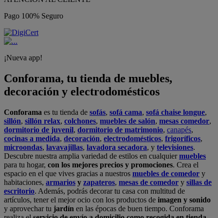
Pago 100% Seguro
¡Nueva app!
Conforama, tu tienda de muebles,
decoración y electrodomésticos
Conforama
es tu tienda de
sofás
,
sofá cama
,
sofá chaise longue
,
sillón
,
sillón relax
,
colchones
,
muebles de salón
,
mesas comedor
,
dormitorio de juvenil
,
dormitorio de matrimonio
,
canapés
,
cocinas a medida
,
decoración
,
electrodomésticos
,
frigoríficos
,
microondas
,
lavavajillas
,
lavadora secadora
, y
televisiones
.
Descubre nuestra amplia variedad de estilos en cualquier
muebles
para tu hogar,
con los mejores precios y promociones
. Crea el
espacio en el que vives gracias a nuestros
muebles de comedor
y
habitaciones,
armarios
y
zapateros
,
mesas de comedor
y
sillas de
escritorio
. Además, podrás decorar tu casa con multitud de
artículos, tener el mejor ocio con los productos de
imagen y sonido
y aprovechar tu
jardín
en las épocas de buen tiempo. Conforama
realiza el
servicio de envío a domicilio como recogida en tienda.