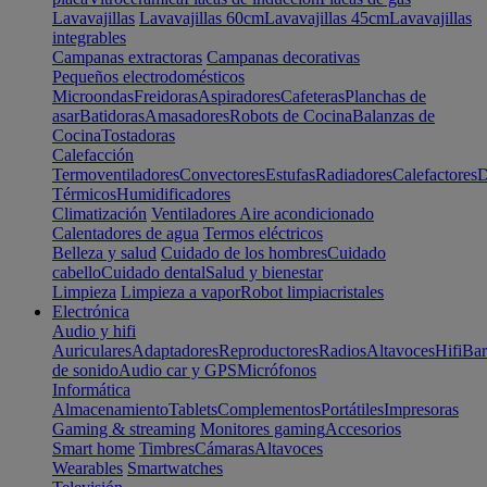
Lavavajillas
Lavavajillas 60cm
Lavavajillas 45cm
Lavavajillas
integrables
Campanas extractoras
Campanas decorativas
Pequeños electrodomésticos
Microondas
Freidoras
Aspiradores
Cafeteras
Planchas de
asar
Batidoras
Amasadores
Robots de Cocina
Balanzas de
Cocina
Tostadoras
Calefacción
Termoventiladores
Convectores
Estufas
Radiadores
Calefactores
D
Térmicos
Humidificadores
Climatización
Ventiladores
Aire acondicionado
Calentadores de agua
Termos eléctricos
Belleza y salud
Cuidado de los hombres
Cuidado
cabello
Cuidado dental
Salud y bienestar
Limpieza
Limpieza a vapor
Robot limpiacristales
Electrónica
Audio y hifi
Auriculares
Adaptadores
Reproductores
Radios
Altavoces
Hifi
Bar
de sonido
Audio car y GPS
Micrófonos
Informática
Almacenamiento
Tablets
Complementos
Portátiles
Impresoras
Gaming & streaming
Monitores gaming
Accesorios
Smart home
Timbres
Cámaras
Altavoces
Wearables
Smartwatches