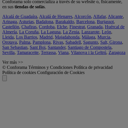
Conforama solo comercializa a través de su website o, físicamente,
en sus
tiendas de sofás
.
Alcalá de Guadaíra
,
Alcalá de Henares
,
Alcorcón
,
Alfafar
,
Alicante
,
Arinaga
,
Asturias
,
Badalona
,
Barakaldo
,
Barcelona
,
Burjassot
,
Castellón
,
Chafiras
,
Cordoba
,
Elche
,
Finestrat
,
Granada
,
Huércal de
Almería
,
La Coruña
,
La Laguna
,
La Zenia
,
Lanzarote
,
León
,
Lleida
,
Los Barrios
,
Madrid
,
Majadahonda
,
Málaga
,
Murcia
,
Orotava
,
Palma
,
Pamplona
,
Rivas
,
Sabadell
,
Sagunto
,
Salt, Girona
,
San Sebastian
,
Sant Boi
,
Santander
,
Santiago de Compostela
,
Sevilla
,
Tamaraceite
,
Terrassa
,
Viana
,
Vilanova i la Geltrú
,
Zaragoza
Ver más >>
© Conforama
Términos y Condiciones
Política de privacidad
Política de cookies
Configuración de Cookies