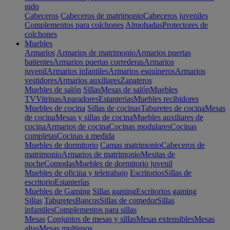
nido
Cabeceros
Cabeceros de matrimonio
Cabeceros juveniles
Complementos para colchones
Almohadas
Protectores de
colchones
Muebles
Armarios
Armarios de matrimonio
Armarios puertas
batientes
Armarios puertas correderas
Armarios
juvenil
Armarios infantiles
Armarios esquineros
Armarios
vestidores
Armarios auxiliares
Zapateros
Muebles de salón
Sillas
Mesas de salón
Muebles
TV
Vitrinas
Aparadores
Estanterias
Muebles recibidores
Muebles de cocina
Sillas de cocinas
Taburetes de cocina
Mesas
de cocina
Mesas y sillas de cocina
Muebles auxiliares de
cocina
Armarios de cocina
Cocinas modulares
Cocinas
completas
Cocinas a medida
Muebles de dormitorio
Camas matrimonio
Cabeceros de
matrimonio
Armarios de matrimonio
Mesitas de
noche
Comodas
Muebles de dormitorio juvenil
Muebles de oficina y teletrabajo
Escritorios
Sillas de
escritorio
Estanterías
Muebles de Gaming
Sillas gaming
Escritorios gaming
Sillas
Taburetes
Bancos
Sillas de comedor
Sillas
infantiles
Complementos para sillas
Mesas
Conjuntos de mesas y sillas
Mesas extensibles
Mesas
altas
Mesas multiusos