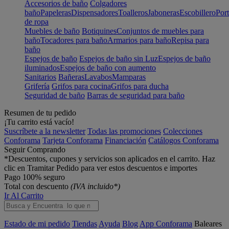
Accesorios de baño
Colgadores
baño
Papeleras
Dispensadores
Toalleros
Jaboneras
Escobillero
Port
de ropa
Muebles de baño
Botiquines
Conjuntos de muebles para
baño
Tocadores para baño
Armarios para baño
Repisa para
baño
Espejos de baño
Espejos de baño sin Luz
Espejos de baño
iluminados
Espejos de baño con aumento
Sanitarios
Bañeras
Lavabos
Mamparas
Grifería
Grifos para cocina
Grifos para ducha
Seguridad de baño
Barras de seguridad para baño
Resumen de tu pedido
¡Tu carrito está vacío!
Suscríbete a la newsletter
Todas las promociones
Colecciones
Conforama
Tarjeta Conforama
Financiación
Catálogos Conforama
Seguir Comprando
*Descuentos, cupones y servicios son aplicados en el carrito. Haz
clic en Tramitar Pedido para ver estos descuentos e importes
Pago 100% seguro
Total con descuento
(IVA incluido*)
Ir Al Carrito
Estado de mi pedido
Tiendas
Ayuda
Blog
App Conforama
Baleares