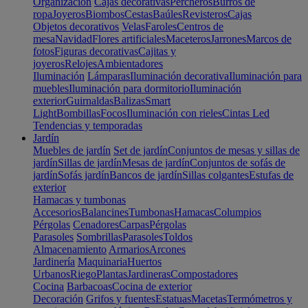
Organización
Cajas decorativas
Percheros
Burros de
ropa
Joyeros
Biombos
Cestas
Baúles
Revisteros
Cajas
Objetos decorativos
Velas
Faroles
Centros de
mesa
Navidad
Flores artificiales
Maceteros
Jarrones
Marcos de
fotos
Figuras decorativas
Cajitas y
joyeros
Relojes
Ambientadores
Iluminación
Lámparas
Iluminación decorativa
Iluminación para
muebles
Iluminación para dormitorio
Iluminación
exterior
Guirnaldas
Balizas
Smart
Light
Bombillas
Focos
Iluminación con rieles
Cintas Led
Tendencias y temporadas
Jardín
Muebles de jardín
Set de jardín
Conjuntos de mesas y sillas de
jardín
Sillas de jardín
Mesas de jardín
Conjuntos de sofás de
jardín
Sofás jardín
Bancos de jardín
Sillas colgantes
Estufas de
exterior
Hamacas y tumbonas
Accesorios
Balancines
Tumbonas
Hamacas
Columpios
Pérgolas
Cenadores
Carpas
Pérgolas
Parasoles
Sombrillas
Parasoles
Toldos
Almacenamiento
Armarios
Arcones
Jardinería
Maquinaria
Huertos
Urbanos
Riego
Plantas
Jardineras
Compostadores
Cocina
Barbacoas
Cocina de exterior
Decoración
Grifos y fuentes
Estatuas
Macetas
Termómetros y