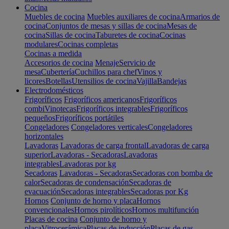
Cocina
Muebles de cocina
Muebles auxiliares de cocina
Armarios de
cocina
Conjuntos de mesas y sillas de cocina
Mesas de
cocina
Sillas de cocina
Taburetes de cocina
Cocinas
modulares
Cocinas completas
Cocinas a medida
Accesorios de cocina
Menaje
Servicio de
mesa
Cubertería
Cuchillos para chef
Vinos y
licores
Botellas
Utensilios de cocina
Vajilla
Bandejas
Electrodomésticos
Frigoríficos
Frigoríficos americanos
Frigoríficos
combi
Vinotecas
Frigoríficos integrables
Frigoríficos
pequeños
Frigoríficos portátiles
Congeladores
Congeladores verticales
Congeladores
horizontales
Lavadoras
Lavadoras de carga frontal
Lavadoras de carga
superior
Lavadoras - Secadoras
Lavadoras
integrables
Lavadoras por kg
Secadoras
Lavadoras - Secadoras
Secadoras con bomba de
calor
Secadoras de condensación
Secadoras de
evacuación
Secadoras integrables
Secadoras por Kg
Hornos
Conjunto de horno y placa
Hornos
convencionales
Hornos pirolíticos
Hornos multifunción
Placas de cocina
Conjunto de horno y
placa
Vitrocerámica
Placas de inducción
Placas de gas