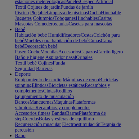
estaciones metereológicas
Paneles
Cesped Artificial
Textil
Cojines de jardín
Fundas de jardín
Piscina
Plegable
Limpieza de piscinas
Ducha
Hinchable
Juguetes
Columpios
Toboganes
Hinchables
Casitas
Mascotas
Comederos
Jaulas
Casetas para mascotas
Bebé
Habitación bebé
Humidificadores
Cestas
Colchón para
bebé
Muebles para habitación de bebé
Cunas
Cama
bebé
Decoración bebé
Paseo
Coche
Mochilas
Accesorios
Capazos
Carrito ligero
Baño e higiene
Aspirador nasal
Orinales
Textil bebé
Cojines
Funda
Seguridad
Barreras
Deporte
Equipamiento de cardio
Máquinas de remo
Bicicletas
spinning
Elípticas
Bicicletas estáticas
Recambios y
complementos
Cintas
Rodillos
Equipamiento de musculación
Bancos
Mancuernas
Máquinas
Plataformas
vibratorias
Recambios y complementos
Accesorios fitness
Bandas
Barras
Plataforma de
step
Cuerdas
Bolas y esferas de equilibrio
Recuperación muscular
Electroestimulación
Terapia de
percusión
Baño