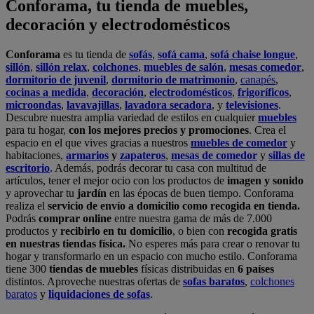
Conforama, tu tienda de muebles,
decoración y electrodomésticos
Conforama
es tu tienda de
sofás
,
sofá cama
,
sofá chaise longue
,
sillón
,
sillón relax
,
colchones
,
muebles de salón
,
mesas comedor
,
dormitorio de juvenil
,
dormitorio de matrimonio
,
canapés
,
cocinas a medida
,
decoración
,
electrodomésticos
,
frigoríficos
,
microondas
,
lavavajillas
,
lavadora secadora
, y
televisiones
.
Descubre nuestra amplia variedad de estilos en cualquier
muebles
para tu hogar,
con los mejores precios y promociones
. Crea el
espacio en el que vives gracias a nuestros
muebles de comedor
y
habitaciones,
armarios
y
zapateros
,
mesas de comedor
y
sillas de
escritorio
. Además, podrás decorar tu casa con multitud de
artículos, tener el mejor ocio con los productos de
imagen y sonido
y aprovechar tu
jardín
en las épocas de buen tiempo. Conforama
realiza el
servicio de envío a domicilio como recogida en tienda.
Podrás
comprar online
entre nuestra gama de más de 7.000
productos y
recibirlo en tu domicilio
, o bien con
recogida gratis
en nuestras tiendas física.
No esperes más para crear o renovar tu
hogar y transformarlo en un espacio con mucho estilo. Conforama
tiene 300
tiendas de muebles
físicas distribuidas en
6 países
distintos. Aproveche nuestras ofertas de
sofas baratos
,
colchones
baratos
y
liquidaciones de sofas
.