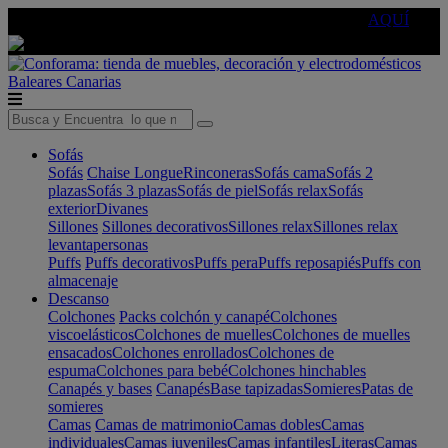
🔵Cambia tu electro con
-10% EXTRA
de descuento ☑️
AQUÍ
Baleares
Canarias
Sofás
Sofás
Chaise Longue
Rinconeras
Sofás cama
Sofás 2
plazas
Sofás 3 plazas
Sofás de piel
Sofás relax
Sofás
exterior
Divanes
Sillones
Sillones decorativos
Sillones relax
Sillones relax
levantapersonas
Puffs
Puffs decorativos
Puffs pera
Puffs reposapiés
Puffs con
almacenaje
Descanso
Colchones
Packs colchón y canapé
Colchones
viscoelásticos
Colchones de muelles
Colchones de muelles
ensacados
Colchones enrollados
Colchones de
espuma
Colchones para bebé
Colchones hinchables
Canapés y bases
Canapés
Base tapizadas
Somieres
Patas de
somieres
Camas
Camas de matrimonio
Camas dobles
Camas
individuales
Camas juveniles
Camas infantiles
Literas
Camas