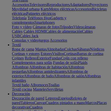
Televisión
Accesorios
Televisores
Reproductores
Adaptadores
Proyectores
Movilidad urbana
Karts
Motos eléctricas
Accesorios
Bicicletas
eléctricas
Patinetes eléctricos
Telefonía
Teléfonos fijos
Gadgets y
complementos
Smartphones
Foto y vídeo
Cámaras de fotos
Trípodes
Videocámaras
Cables
Cables HDMI
Cables de alimentación
Cables
USB
Cables Jack
Consolas y videojuegos
Accesorios
Textil
Ropa de cama
Mantas
Almohadas
Colchas
Sábanas
Nórdicos
Cortinas y estores
Estores
Visillos
Cortinas
Barras de cortina
Cojines
Relleno
Exterior
Fundas
Cojín con relleno
Complementos para sofás
Fundas de sofás
Plaids
Alfombras
Alfombras de habitación
Alfombras
pequeñas
Alfombras antideslizantes
Alfombras de
exterior
Alfombras de baño
Alfombras de salón
Alfombras
infantiles
Textil baño
Albornoces
Toallas
Textil cocina
Manteles
Servilletas
Decoración
Decoración de pared
Letreros
Espejos
Relojes de
pared
Tableros
Canvas
Cuadros pintados a mano
Marcos
Placas
decorativas
Cuadros