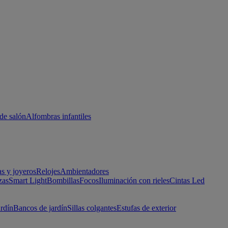
de salón
Alfombras infantiles
as y joyeros
Relojes
Ambientadores
zas
Smart Light
Bombillas
Focos
Iluminación con rieles
Cintas Led
ardín
Bancos de jardín
Sillas colgantes
Estufas de exterior