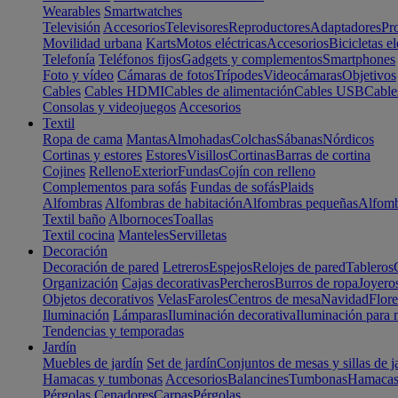
Wearables
Smartwatches
Televisión
Accesorios
Televisores
Reproductores
Adaptadores
Pr
Movilidad urbana
Karts
Motos eléctricas
Accesorios
Bicicletas el
Telefonía
Teléfonos fijos
Gadgets y complementos
Smartphones
Foto y vídeo
Cámaras de fotos
Trípodes
Videocámaras
Objetivos
Cables
Cables HDMI
Cables de alimentación
Cables USB
Cable
Consolas y videojuegos
Accesorios
Textil
Ropa de cama
Mantas
Almohadas
Colchas
Sábanas
Nórdicos
Cortinas y estores
Estores
Visillos
Cortinas
Barras de cortina
Cojines
Relleno
Exterior
Fundas
Cojín con relleno
Complementos para sofás
Fundas de sofás
Plaids
Alfombras
Alfombras de habitación
Alfombras pequeñas
Alfomb
Textil baño
Albornoces
Toallas
Textil cocina
Manteles
Servilletas
Decoración
Decoración de pared
Letreros
Espejos
Relojes de pared
Tableros
Organización
Cajas decorativas
Percheros
Burros de ropa
Joyero
Objetos decorativos
Velas
Faroles
Centros de mesa
Navidad
Flore
Iluminación
Lámparas
Iluminación decorativa
Iluminación para 
Tendencias y temporadas
Jardín
Muebles de jardín
Set de jardín
Conjuntos de mesas y sillas de j
Hamacas y tumbonas
Accesorios
Balancines
Tumbonas
Hamaca
Pérgolas
Cenadores
Carpas
Pérgolas