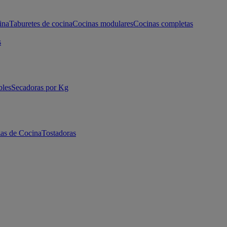
ina
Taburetes de cocina
Cocinas modulares
Cocinas completas
s
bles
Secadoras por Kg
as de Cocina
Tostadoras