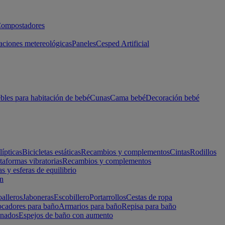
ompostadores
aciones metereológicas
Paneles
Cesped Artificial
les para habitación de bebé
Cunas
Cama bebé
Decoración bebé
lípticas
Bicicletas estáticas
Recambios y complementos
Cintas
Rodillos
taformas vibratorias
Recambios y complementos
s y esferas de equilibrio
ón
alleros
Jaboneras
Escobillero
Portarrollos
Cestas de ropa
cadores para baño
Armarios para baño
Repisa para baño
inados
Espejos de baño con aumento