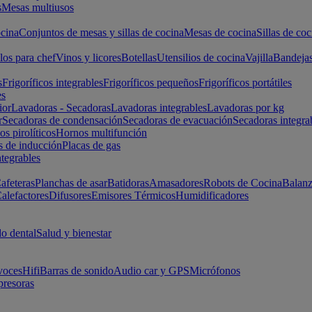
s
Mesas multiusos
cina
Conjuntos de mesas y sillas de cocina
Mesas de cocina
Sillas de coc
los para chef
Vinos y licores
Botellas
Utensilios de cocina
Vajilla
Bandeja
s
Frigoríficos integrables
Frigoríficos pequeños
Frigoríficos portátiles
es
ior
Lavadoras - Secadoras
Lavadoras integrables
Lavadoras por kg
r
Secadoras de condensación
Secadoras de evacuación
Secadoras integra
s pirolíticos
Hornos multifunción
s de inducción
Placas de gas
ntegrables
afeteras
Planchas de asar
Batidoras
Amasadores
Robots de Cocina
Balanz
alefactores
Difusores
Emisores Térmicos
Humidificadores
o dental
Salud y bienestar
voces
Hifi
Barras de sonido
Audio car y GPS
Micrófonos
presoras