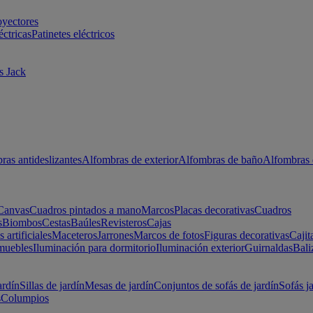
oyectores
éctricas
Patinetes eléctricos
s Jack
ras antideslizantes
Alfombras de exterior
Alfombras de baño
Alfombras 
Canvas
Cuadros pintados a mano
Marcos
Placas decorativas
Cuadros
s
Biombos
Cestas
Baúles
Revisteros
Cajas
s artificiales
Maceteros
Jarrones
Marcos de fotos
Figuras decorativas
Cajit
muebles
Iluminación para dormitorio
Iluminación exterior
Guirnaldas
Bali
ardín
Sillas de jardín
Mesas de jardín
Conjuntos de sofás de jardín
Sofás j
s
Columpios