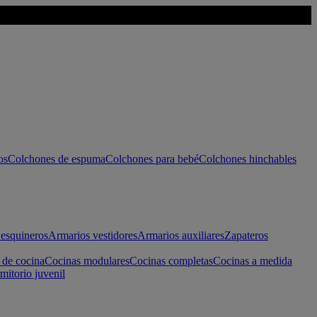
os
Colchones de espuma
Colchones para bebé
Colchones hinchables
esquineros
Armarios vestidores
Armarios auxiliares
Zapateros
 de cocina
Cocinas modulares
Cocinas completas
Cocinas a medida
mitorio juvenil