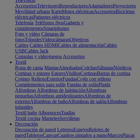
Televisión
Accesorios
Televisores
Reproductores
Adaptadores
Proyectores
Movilidad urbana
Karts
Motos eléctricas
Accesorios
Bicicletas
eléctricas
Patinetes eléctricos
Telefonía
Teléfonos fijos
Gadgets y
complementos
Smartphones
Foto y vídeo
Cámaras de
fotos
Trípodes
Videocámaras
Objetivos
Cables
Cables HDMI
Cables de alimentación
Cables
USB
Cables Jack
Consolas y videojuegos
Accesorios
Textil
Ropa de cama
Mantas
Almohadas
Colchas
Sábanas
Nórdicos
Cortinas y estores
Estores
Visillos
Cortinas
Barras de cortina
Cojines
Relleno
Exterior
Fundas
Cojín con relleno
Complementos para sofás
Fundas de sofás
Plaids
Alfombras
Alfombras de habitación
Alfombras
pequeñas
Alfombras antideslizantes
Alfombras de
exterior
Alfombras de baño
Alfombras de salón
Alfombras
infantiles
Textil baño
Albornoces
Toallas
Textil cocina
Manteles
Servilletas
Decoración
Decoración de pared
Letreros
Espejos
Relojes de
pared
Tableros
Canvas
Cuadros pintados a mano
Marcos
Placas