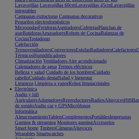
Lavavajillas
Lavavajillas 60cm
Lavavajillas 45cm
Lavavajillas
integrables
Campanas extractoras
Campanas decorativas
Pequeños electrodomésticos
Microondas
Freidoras
Aspiradores
Cafeteras
Planchas de
asar
Batidoras
Amasadores
Robots de Cocina
Balanzas de
Cocina
Tostadoras
Calefacción
Termoventiladores
Convectores
Estufas
Radiadores
Calefactores
D
Térmicos
Humidificadores
Climatización
Ventiladores
Aire acondicionado
Calentadores de agua
Termos eléctricos
Belleza y salud
Cuidado de los hombres
Cuidado
cabello
Cuidado dental
Salud y bienestar
Limpieza
Limpieza a vapor
Robot limpiacristales
Electrónica
Audio y hifi
Auriculares
Adaptadores
Reproductores
Radios
Altavoces
Hifi
Bar
de sonido
Audio car y GPS
Micrófonos
Informática
Almacenamiento
Tablets
Complementos
Portátiles
Impresoras
Gaming & streaming
Monitores gaming
Accesorios
Smart home
Timbres
Cámaras
Altavoces
Wearables
Smartwatches