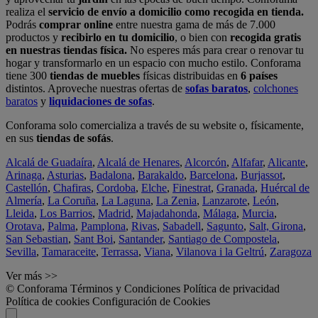
realiza el
servicio de envío a domicilio como recogida en tienda.
Podrás
comprar online
entre nuestra gama de más de 7.000
productos y
recibirlo en tu domicilio
, o bien con
recogida gratis
en nuestras tiendas física.
No esperes más para crear o renovar tu
hogar y transformarlo en un espacio con mucho estilo. Conforama
tiene 300
tiendas de muebles
físicas distribuidas en
6 países
distintos. Aproveche nuestras ofertas de
sofas baratos
,
colchones
baratos
y
liquidaciones de sofas
.
Conforama solo comercializa a través de su website o, físicamente,
en sus
tiendas de sofás
.
Alcalá de Guadaíra
,
Alcalá de Henares
,
Alcorcón
,
Alfafar
,
Alicante
,
Arinaga
,
Asturias
,
Badalona
,
Barakaldo
,
Barcelona
,
Burjassot
,
Castellón
,
Chafiras
,
Cordoba
,
Elche
,
Finestrat
,
Granada
,
Huércal de
Almería
,
La Coruña
,
La Laguna
,
La Zenia
,
Lanzarote
,
León
,
Lleida
,
Los Barrios
,
Madrid
,
Majadahonda
,
Málaga
,
Murcia
,
Orotava
,
Palma
,
Pamplona
,
Rivas
,
Sabadell
,
Sagunto
,
Salt, Girona
,
San Sebastian
,
Sant Boi
,
Santander
,
Santiago de Compostela
,
Sevilla
,
Tamaraceite
,
Terrassa
,
Viana
,
Vilanova i la Geltrú
,
Zaragoza
Ver más >>
© Conforama
Términos y Condiciones
Política de privacidad
Política de cookies
Configuración de Cookies