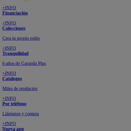
+INFO
Financiación
+INFO
Colecciones
Crea tu propio estilo
+INFO
Tranquilidad
6 años de Garantía Plus
+INFO
Catálogos
Miles de productos
+INFO
Por teléfono
Llámanos y compra
+INFO
Nueva app