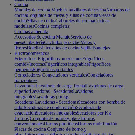
Cocina
Muebles de cocina
Muebles auxiliares de cocina
Armarios de
cocina
Conjuntos de mesas y sillas de cocina
Mesas de
cocina
Sillas de cocina
Taburetes de cocina
Cocinas
modulares
Cocinas completas
Cocinas a medida
Accesorios de cocina
Menaje
Servicio de
mesa
Cubertería
Cuchillos para chef
Vinos y
licores
Botellas
Utensilios de cocina
Vajilla
Bandejas
Electrodomésticos
Frigoríficos
Frigoríficos americanos
Frigoríficos
combi
Vinotecas
Frigoríficos integrables
Frigoríficos
pequeños
Frigoríficos portátiles
Congeladores
Congeladores verticales
Congeladores
horizontales
Lavadoras
Lavadoras de carga frontal
Lavadoras de carga
superior
Lavadoras - Secadoras
Lavadoras
integrables
Lavadoras por kg
Secadoras
Lavadoras - Secadoras
Secadoras con bomba de
calor
Secadoras de condensación
Secadoras de
evacuación
Secadoras integrables
Secadoras por Kg
Hornos
Conjunto de horno y placa
Hornos
convencionales
Hornos pirolíticos
Hornos multifunción
Placas de cocina
Conjunto de horno y
placa
Vitrocerámica
Placas de inducción
Placas de gas