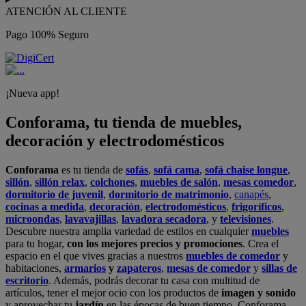
ATENCIÓN AL CLIENTE
Pago 100% Seguro
¡Nueva app!
Conforama, tu tienda de muebles,
decoración y electrodomésticos
Conforama
es tu tienda de
sofás
,
sofá cama
,
sofá chaise longue
,
sillón
,
sillón relax
,
colchones
,
muebles de salón
,
mesas comedor
,
dormitorio de juvenil
,
dormitorio de matrimonio
,
canapés
,
cocinas a medida
,
decoración
,
electrodomésticos
,
frigoríficos
,
microondas
,
lavavajillas
,
lavadora secadora
, y
televisiones
.
Descubre nuestra amplia variedad de estilos en cualquier
muebles
para tu hogar,
con los mejores precios y promociones
. Crea el
espacio en el que vives gracias a nuestros
muebles de comedor
y
habitaciones,
armarios
y
zapateros
,
mesas de comedor
y
sillas de
escritorio
. Además, podrás decorar tu casa con multitud de
artículos, tener el mejor ocio con los productos de
imagen y sonido
y aprovechar tu
jardín
en las épocas de buen tiempo. Conforama