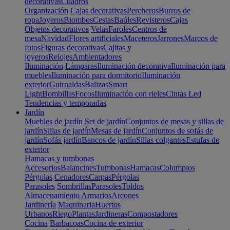
decorativas
Cuadros
Organización
Cajas decorativas
Percheros
Burros de
ropa
Joyeros
Biombos
Cestas
Baúles
Revisteros
Cajas
Objetos decorativos
Velas
Faroles
Centros de
mesa
Navidad
Flores artificiales
Maceteros
Jarrones
Marcos de
fotos
Figuras decorativas
Cajitas y
joyeros
Relojes
Ambientadores
Iluminación
Lámparas
Iluminación decorativa
Iluminación para
muebles
Iluminación para dormitorio
Iluminación
exterior
Guirnaldas
Balizas
Smart
Light
Bombillas
Focos
Iluminación con rieles
Cintas Led
Tendencias y temporadas
Jardín
Muebles de jardín
Set de jardín
Conjuntos de mesas y sillas de
jardín
Sillas de jardín
Mesas de jardín
Conjuntos de sofás de
jardín
Sofás jardín
Bancos de jardín
Sillas colgantes
Estufas de
exterior
Hamacas y tumbonas
Accesorios
Balancines
Tumbonas
Hamacas
Columpios
Pérgolas
Cenadores
Carpas
Pérgolas
Parasoles
Sombrillas
Parasoles
Toldos
Almacenamiento
Armarios
Arcones
Jardinería
Maquinaria
Huertos
Urbanos
Riego
Plantas
Jardineras
Compostadores
Cocina
Barbacoas
Cocina de exterior