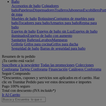
Baño
Accesorios de baño
Colgadores
baño
Papeleras
Dispensadores
Toalleros
Jaboneras
Escobillero
Port
de ropa
Muebles de baño
Botiquines
Conjuntos de muebles para
baño
Tocadores para baño
Armarios para baño
Repisa para
baño
Espejos de baño
Espejos de baño sin Luz
Espejos de baño
iluminados
Espejos de baño con aumento
Sanitarios
Bañeras
Lavabos
Mamparas
Grifería
Grifos para cocina
Grifos para ducha
Seguridad de baño
Barras de seguridad para baño
Resumen de tu pedido
¡Tu carrito está vacío!
Suscríbete a la newsletter
Todas las promociones
Colecciones
Conforama
Tarjeta Conforama
Financiación
Catálogos Conforama
Seguir Comprando
*Descuentos, cupones y servicios son aplicados en el carrito. Haz
clic en Tramitar Pedido para ver estos descuentos e importes
Pago 100% seguro
Total con descuento
(IVA incluido*)
Ir Al Carrito