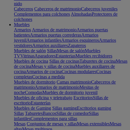
nido
Cabeceros
Cabeceros de matrimonio
Cabeceros juveniles
Complementos para colchones
Almohadas
Protectores de
colchones
Muebles
Armarios
Armarios de matrimonio
Armarios puertas
batientes
Armarios puertas correderas
Armarios
juvenil
Armarios infantiles
Armarios esquineros
Armarios
vestidores
Armarios auxiliares
Zapateros
Muebles de salón
Sillas
Mesas de salón
Muebles
TV
Vitrinas
Aparadores
Estanterias
Muebles recibidores
Muebles de cocina
Sillas de cocinas
Taburetes de cocina
Mesas
de cocina
Mesas y sillas de cocina
Muebles auxiliares de
cocina
Armarios de cocina
Cocinas modulares
Cocinas
completas
Cocinas a medida
Muebles de dormitorio
Camas matrimonio
Cabeceros de
matrimonio
Armarios de matrimonio
Mesitas de
noche
Comodas
Muebles de dormitorio juvenil
Muebles de oficina y teletrabajo
Escritorios
Sillas de
escritorio
Estanterías
Muebles de Gaming
Sillas gaming
Escritorios gaming
Sillas
Taburetes
Bancos
Sillas de comedor
Sillas
infantiles
Complementos para sillas
Mesas
Conjuntos de mesas y sillas
Mesas extensibles
Mesas
altas
Mesas multiusos