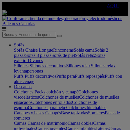
🔵Cambia tu electro con
-10% EXTRA
de descuento ☑️
AQUÍ
Baleares
Canarias
Sofás
Sofás
Chaise Longue
Rinconeras
Sofás cama
Sofás 2
plazas
Sofás 3 plazas
Sofás de piel
Sofás relax
Sofás
exterior
Divanes
Sillones
Sillones decorativos
Sillones relax
Sillones relax
levantapersonas
Puffs
Puffs decorativos
Puffs pera
Puffs reposapiés
Puffs con
almacenaje
Descanso
Colchones
Packs colchón y canapé
Colchones
viscoelásticos
Colchones de muelles
Colchones de muelles
ensacados
Colchones enrollados
Colchones de
espuma
Colchones para bebé
Colchones hinchables
Canapés y bases
Canapés
Base tapizadas
Somieres
Patas de
somieres
Camas
Camas de matrimonio
Camas dobles
Camas
individuales
Camas juveniles
Camas infantiles
Literas
Camas