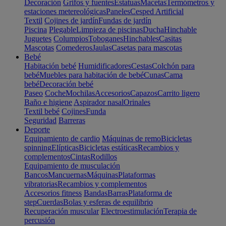
Decoración
Grifos y fuentes
Estatuas
Macetas
Termómetros y
estaciones metereológicas
Paneles
Cesped Artificial
Textil
Cojines de jardín
Fundas de jardín
Piscina
Plegable
Limpieza de piscinas
Ducha
Hinchable
Juguetes
Columpios
Toboganes
Hinchables
Casitas
Mascotas
Comederos
Jaulas
Casetas para mascotas
Bebé
Habitación bebé
Humidificadores
Cestas
Colchón para
bebé
Muebles para habitación de bebé
Cunas
Cama
bebé
Decoración bebé
Paseo
Coche
Mochilas
Accesorios
Capazos
Carrito ligero
Baño e higiene
Aspirador nasal
Orinales
Textil bebé
Cojines
Funda
Seguridad
Barreras
Deporte
Equipamiento de cardio
Máquinas de remo
Bicicletas
spinning
Elípticas
Bicicletas estáticas
Recambios y
complementos
Cintas
Rodillos
Equipamiento de musculación
Bancos
Mancuernas
Máquinas
Plataformas
vibratorias
Recambios y complementos
Accesorios fitness
Bandas
Barras
Plataforma de
step
Cuerdas
Bolas y esferas de equilibrio
Recuperación muscular
Electroestimulación
Terapia de
percusión