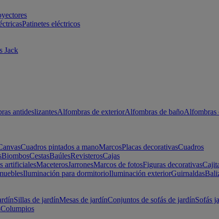
oyectores
éctricas
Patinetes eléctricos
s Jack
ras antideslizantes
Alfombras de exterior
Alfombras de baño
Alfombras 
Canvas
Cuadros pintados a mano
Marcos
Placas decorativas
Cuadros
s
Biombos
Cestas
Baúles
Revisteros
Cajas
s artificiales
Maceteros
Jarrones
Marcos de fotos
Figuras decorativas
Cajit
muebles
Iluminación para dormitorio
Iluminación exterior
Guirnaldas
Bali
ardín
Sillas de jardín
Mesas de jardín
Conjuntos de sofás de jardín
Sofás j
s
Columpios