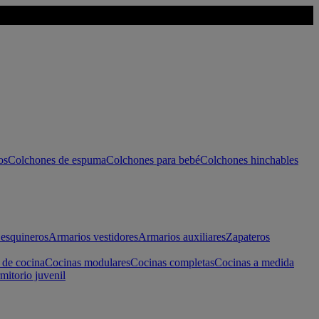
os
Colchones de espuma
Colchones para bebé
Colchones hinchables
esquineros
Armarios vestidores
Armarios auxiliares
Zapateros
 de cocina
Cocinas modulares
Cocinas completas
Cocinas a medida
mitorio juvenil