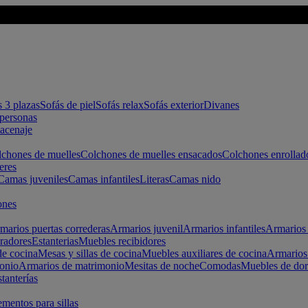
s 3 plazas
Sofás de piel
Sofás relax
Sofás exterior
Divanes
apersonas
macenaje
chones de muelles
Colchones de muelles ensacados
Colchones enrollad
eres
Camas juveniles
Camas infantiles
Literas
Camas nido
ones
marios puertas correderas
Armarios juvenil
Armarios infantiles
Armarios 
radores
Estanterias
Muebles recibidores
e cocina
Mesas y sillas de cocina
Muebles auxiliares de cocina
Armarios
onio
Armarios de matrimonio
Mesitas de noche
Comodas
Muebles de dor
tanterías
entos para sillas