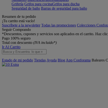
Grifería
Grifos para cocina
Grifos para ducha
Seguridad de baño
Barras de seguridad para baño
Resumen de tu pedido
¡Tu carrito está vacío!
Suscríbete a la newsletter
Todas las promociones
Colecciones Confo
Seguir Comprando
*Descuentos, cupones y servicios son aplicados en el carrito. Haz cli
Pago 100% seguro
Total con descuento
(IVA incluido*)
Ir Al Carrito
Estado de mi pedido
Tiendas
Ayuda
Blog
App Conforama
Baleares
C