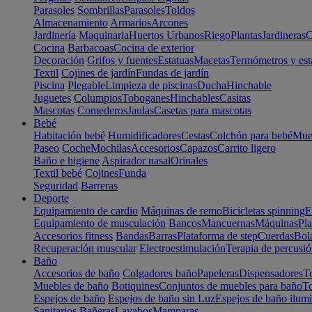
Parasoles
Sombrillas
Parasoles
Toldos
Almacenamiento
Armarios
Arcones
Jardinería
Maquinaria
Huertos Urbanos
Riego
Plantas
Jardineras
C
Cocina
Barbacoas
Cocina de exterior
Decoración
Grifos y fuentes
Estatuas
Macetas
Termómetros y est
Textil
Cojines de jardín
Fundas de jardín
Piscina
Plegable
Limpieza de piscinas
Ducha
Hinchable
Juguetes
Columpios
Toboganes
Hinchables
Casitas
Mascotas
Comederos
Jaulas
Casetas para mascotas
Bebé
Habitación bebé
Humidificadores
Cestas
Colchón para bebé
Mueb
Paseo
Coche
Mochilas
Accesorios
Capazos
Carrito ligero
Baño e higiene
Aspirador nasal
Orinales
Textil bebé
Cojines
Funda
Seguridad
Barreras
Deporte
Equipamiento de cardio
Máquinas de remo
Bicicletas spinning
E
Equipamiento de musculación
Bancos
Mancuernas
Máquinas
Pla
Accesorios fitness
Bandas
Barras
Plataforma de step
Cuerdas
Bola
Recuperación muscular
Electroestimulación
Terapia de percusi
Baño
Accesorios de baño
Colgadores baño
Papeleras
Dispensadores
To
Muebles de baño
Botiquines
Conjuntos de muebles para baño
To
Espejos de baño
Espejos de baño sin Luz
Espejos de baño ilum
Sanitarios
Bañeras
Lavabos
Mamparas