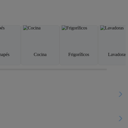
napés
Cocina
Frigoríficos
Lavadoras