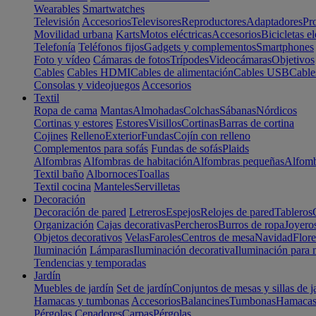
Wearables
Smartwatches
Televisión
Accesorios
Televisores
Reproductores
Adaptadores
Pr
Movilidad urbana
Karts
Motos eléctricas
Accesorios
Bicicletas el
Telefonía
Teléfonos fijos
Gadgets y complementos
Smartphones
Foto y vídeo
Cámaras de fotos
Trípodes
Videocámaras
Objetivos
Cables
Cables HDMI
Cables de alimentación
Cables USB
Cable
Consolas y videojuegos
Accesorios
Textil
Ropa de cama
Mantas
Almohadas
Colchas
Sábanas
Nórdicos
Cortinas y estores
Estores
Visillos
Cortinas
Barras de cortina
Cojines
Relleno
Exterior
Fundas
Cojín con relleno
Complementos para sofás
Fundas de sofás
Plaids
Alfombras
Alfombras de habitación
Alfombras pequeñas
Alfomb
Textil baño
Albornoces
Toallas
Textil cocina
Manteles
Servilletas
Decoración
Decoración de pared
Letreros
Espejos
Relojes de pared
Tableros
Organización
Cajas decorativas
Percheros
Burros de ropa
Joyero
Objetos decorativos
Velas
Faroles
Centros de mesa
Navidad
Flore
Iluminación
Lámparas
Iluminación decorativa
Iluminación para 
Tendencias y temporadas
Jardín
Muebles de jardín
Set de jardín
Conjuntos de mesas y sillas de j
Hamacas y tumbonas
Accesorios
Balancines
Tumbonas
Hamaca
Pérgolas
Cenadores
Carpas
Pérgolas