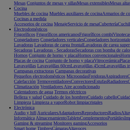
Mesas
Conjuntos de mesas y sillas
Mesas extensibles
Mesas alta
Cocina
Muebles de cocina
Muebles auxiliares de cocina
Armarios de co
Cocinas a medida
Accesorios de cocina
Menaje
Servicio de mesa
Cubertería
Cuchil
Electrodomésticos
Frigoríficos
Frigoríficos americanos
Frigoríficos combi
Vinoteca
Congeladores
Congeladores verticales
Congeladores horizontal
Lavadoras
Lavadoras de carga frontal
Lavadoras de carga super
Secadoras
Lavadoras - Secadoras
Secadoras con bomba de calo
Hornos
Conjunto de horno y placa
Hornos convencionales
Horno
Placas de cocina
Conjunto de horno y placa
Vitrocerámica
Placa
Lavavajillas
Lavavajillas 60cm
Lavavajillas 45cm
Lavavajillas i
Campanas extractoras
Campanas decorativas
Pequeños electrodomésticos
Microondas
Freidoras
Aspiradores
C
Calefacción
Termoventiladores
Convectores
Estufas
Radiadores
C
Climatización
Ventiladores
Aire acondicionado
Calentadores de agua
Termos eléctricos
Belleza y salud
Cuidado de los hombres
Cuidado cabello
Cuidad
Limpieza
Limpieza a vapor
Robot limpiacristales
Electrónica
Audio y hifi
Auriculares
Adaptadores
Reproductores
Radios
Alta
Informática
Almacenamiento
Tablets
Complementos
Portátiles
Im
Gaming & streaming
Monitores gaming
Accesorios
Smart home
Timbres
Cámaras
Altavoces