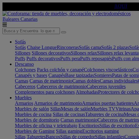
🔵Cambia tu electro con
-10% EXTRA
de descuento ☑️
AQUÍ
Baleares
Canarias
Sofás
Sofás
Chaise Longue
Rinconeras
Sofás cama
Sofás 2 plazas
Sofá
Sillones
Sillones decorativos
Sillones relax
Sillones relax levant
Puffs
Puffs decorativos
Puffs pera
Puffs reposapiés
Puffs con al
Descanso
Colchones
Packs colchón y canapé
Colchones viscoelásticos
Col
Canapés y bases
Canapés
Base tapizadas
Somieres
Patas de somi
Camas
Camas de matrimonio
Camas dobles
Camas individuales
Cabeceros
Cabeceros de matrimonio
Cabeceros juveniles
Complementos para colchones
Almohadas
Protectores de colch
Muebles
Armarios
Armarios de matrimonio
Armarios puertas batientes
Ar
Muebles de salón
Sillas
Mesas de salón
Muebles TV
Vitrinas
Apa
Muebles de cocina
Sillas de cocinas
Taburetes de cocina
Mesas d
Muebles de dormitorio
Camas matrimonio
Cabeceros de matrim
Muebles de oficina y teletrabajo
Escritorios
Sillas de escritorio
Es
Muebles de Gaming
Sillas gaming
Escritorios gaming
Sillas
Taburetes
Bancos
Sillas de comedor
Sillas infantiles
Complem