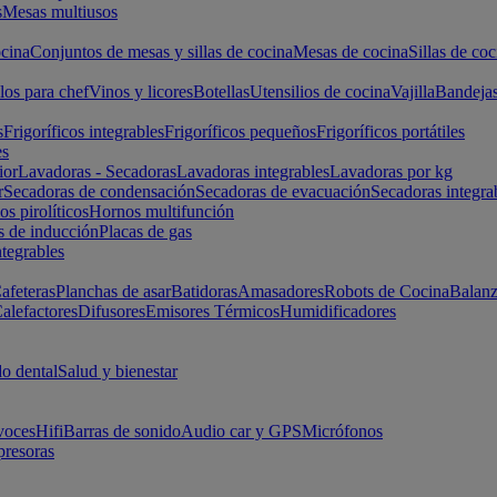
s
Mesas multiusos
cina
Conjuntos de mesas y sillas de cocina
Mesas de cocina
Sillas de coc
los para chef
Vinos y licores
Botellas
Utensilios de cocina
Vajilla
Bandeja
s
Frigoríficos integrables
Frigoríficos pequeños
Frigoríficos portátiles
es
ior
Lavadoras - Secadoras
Lavadoras integrables
Lavadoras por kg
r
Secadoras de condensación
Secadoras de evacuación
Secadoras integra
s pirolíticos
Hornos multifunción
s de inducción
Placas de gas
ntegrables
afeteras
Planchas de asar
Batidoras
Amasadores
Robots de Cocina
Balanz
alefactores
Difusores
Emisores Térmicos
Humidificadores
o dental
Salud y bienestar
voces
Hifi
Barras de sonido
Audio car y GPS
Micrófonos
presoras