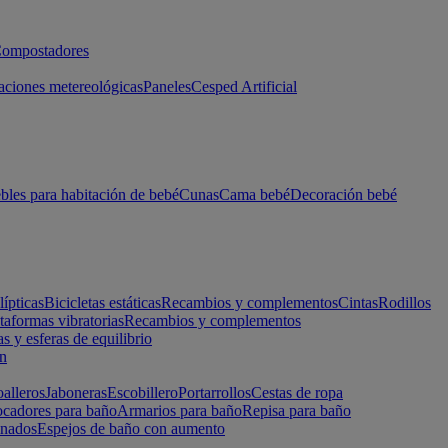
ompostadores
aciones metereológicas
Paneles
Cesped Artificial
les para habitación de bebé
Cunas
Cama bebé
Decoración bebé
lípticas
Bicicletas estáticas
Recambios y complementos
Cintas
Rodillos
taformas vibratorias
Recambios y complementos
s y esferas de equilibrio
ón
alleros
Jaboneras
Escobillero
Portarrollos
Cestas de ropa
cadores para baño
Armarios para baño
Repisa para baño
inados
Espejos de baño con aumento