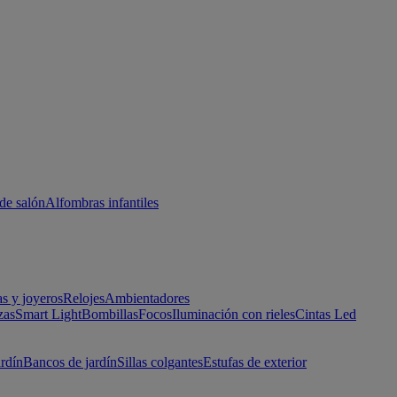
de salón
Alfombras infantiles
as y joyeros
Relojes
Ambientadores
zas
Smart Light
Bombillas
Focos
Iluminación con rieles
Cintas Led
ardín
Bancos de jardín
Sillas colgantes
Estufas de exterior