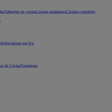
ina
Taburetes de cocina
Cocinas modulares
Cocinas completas
s
bles
Secadoras por Kg
as de Cocina
Tostadoras