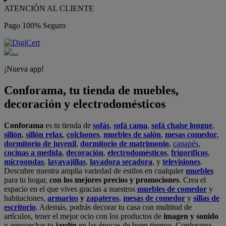
ATENCIÓN AL CLIENTE
Pago 100% Seguro
¡Nueva app!
Conforama, tu tienda de muebles,
decoración y electrodomésticos
Conforama
es tu tienda de
sofás
,
sofá cama
,
sofá chaise longue
,
sillón
,
sillón relax
,
colchones
,
muebles de salón
,
mesas comedor
,
dormitorio de juvenil
,
dormitorio de matrimonio
,
canapés
,
cocinas a medida
,
decoración
,
electrodomésticos
,
frigoríficos
,
microondas
,
lavavajillas
,
lavadora secadora
, y
televisiones
.
Descubre nuestra amplia variedad de estilos en cualquier
muebles
para tu hogar,
con los mejores precios y promociones
. Crea el
espacio en el que vives gracias a nuestros
muebles de comedor
y
habitaciones,
armarios
y
zapateros
,
mesas de comedor
y
sillas de
escritorio
. Además, podrás decorar tu casa con multitud de
artículos, tener el mejor ocio con los productos de
imagen y sonido
y aprovechar tu
jardín
en las épocas de buen tiempo. Conforama