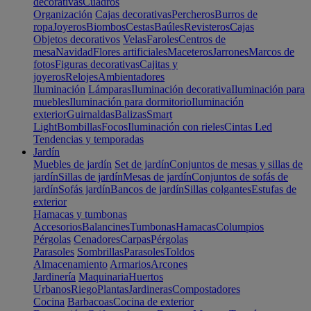
decorativas
Cuadros
Organización
Cajas decorativas
Percheros
Burros de
ropa
Joyeros
Biombos
Cestas
Baúles
Revisteros
Cajas
Objetos decorativos
Velas
Faroles
Centros de
mesa
Navidad
Flores artificiales
Maceteros
Jarrones
Marcos de
fotos
Figuras decorativas
Cajitas y
joyeros
Relojes
Ambientadores
Iluminación
Lámparas
Iluminación decorativa
Iluminación para
muebles
Iluminación para dormitorio
Iluminación
exterior
Guirnaldas
Balizas
Smart
Light
Bombillas
Focos
Iluminación con rieles
Cintas Led
Tendencias y temporadas
Jardín
Muebles de jardín
Set de jardín
Conjuntos de mesas y sillas de
jardín
Sillas de jardín
Mesas de jardín
Conjuntos de sofás de
jardín
Sofás jardín
Bancos de jardín
Sillas colgantes
Estufas de
exterior
Hamacas y tumbonas
Accesorios
Balancines
Tumbonas
Hamacas
Columpios
Pérgolas
Cenadores
Carpas
Pérgolas
Parasoles
Sombrillas
Parasoles
Toldos
Almacenamiento
Armarios
Arcones
Jardinería
Maquinaria
Huertos
Urbanos
Riego
Plantas
Jardineras
Compostadores
Cocina
Barbacoas
Cocina de exterior