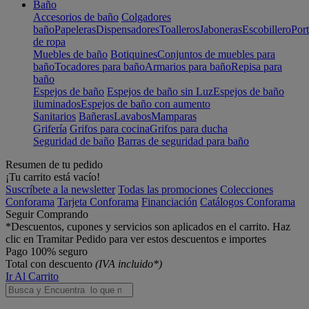
Baño
Accesorios de baño
Colgadores
baño
Papeleras
Dispensadores
Toalleros
Jaboneras
Escobillero
Port
de ropa
Muebles de baño
Botiquines
Conjuntos de muebles para
baño
Tocadores para baño
Armarios para baño
Repisa para
baño
Espejos de baño
Espejos de baño sin Luz
Espejos de baño
iluminados
Espejos de baño con aumento
Sanitarios
Bañeras
Lavabos
Mamparas
Grifería
Grifos para cocina
Grifos para ducha
Seguridad de baño
Barras de seguridad para baño
Resumen de tu pedido
¡Tu carrito está vacío!
Suscríbete a la newsletter
Todas las promociones
Colecciones
Conforama
Tarjeta Conforama
Financiación
Catálogos Conforama
Seguir Comprando
*Descuentos, cupones y servicios son aplicados en el carrito. Haz
clic en Tramitar Pedido para ver estos descuentos e importes
Pago 100% seguro
Total con descuento
(IVA incluido*)
Ir Al Carrito