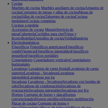
Cocina
Muebles de cocina
Muebles auxiliares de cocina
Armarios de
cocina
Conjuntos de mesas y sillas de cocina
Mesas de
cocina
Sillas de cocina
Taburetes de cocina
Cocinas
modulares
Cocinas completas
Cocinas a medida
Accesorios de cocina
Menaje
Servicio de
mesa
Cubertería
Cuchillos para chef
Vinos y
licores
Botellas
Utensilios de cocina
Vajilla
Bandejas
Electrodomésticos
Frigoríficos
Frigoríficos americanos
Frigoríficos
combi
Vinotecas
Frigoríficos integrables
Frigoríficos
pequeños
Frigoríficos portátiles
Congeladores
Congeladores verticales
Congeladores
horizontales
Lavadoras
Lavadoras de carga frontal
Lavadoras de carga
superior
Lavadoras - Secadoras
Lavadoras
integrables
Lavadoras por kg
Secadoras
Lavadoras - Secadoras
Secadoras con bomba de
calor
Secadoras de condensación
Secadoras de
evacuación
Secadoras integrables
Secadoras por Kg
Hornos
Conjunto de horno y placa
Hornos
convencionales
Hornos pirolíticos
Hornos multifunción
Placas de cocina
Conjunto de horno y
placa
Vitrocerámica
Placas de inducción
Placas de gas