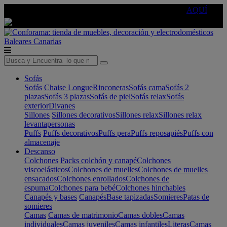
🔵Cambia tu electro con
-10% EXTRA
de descuento ☑️
AQUÍ
Baleares
Canarias
Sofás
Sofás
Chaise Longue
Rinconeras
Sofás cama
Sofás 2
plazas
Sofás 3 plazas
Sofás de piel
Sofás relax
Sofás
exterior
Divanes
Sillones
Sillones decorativos
Sillones relax
Sillones relax
levantapersonas
Puffs
Puffs decorativos
Puffs pera
Puffs reposapiés
Puffs con
almacenaje
Descanso
Colchones
Packs colchón y canapé
Colchones
viscoelásticos
Colchones de muelles
Colchones de muelles
ensacados
Colchones enrollados
Colchones de
espuma
Colchones para bebé
Colchones hinchables
Canapés y bases
Canapés
Base tapizadas
Somieres
Patas de
somieres
Camas
Camas de matrimonio
Camas dobles
Camas
individuales
Camas juveniles
Camas infantiles
Literas
Camas