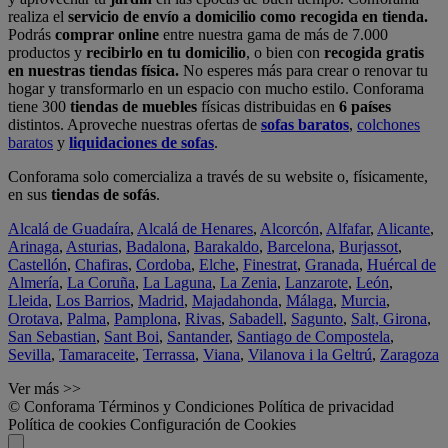
realiza el
servicio de envío a domicilio como recogida en tienda.
Podrás
comprar online
entre nuestra gama de más de 7.000
productos y
recibirlo en tu domicilio
, o bien con
recogida gratis
en nuestras tiendas física.
No esperes más para crear o renovar tu
hogar y transformarlo en un espacio con mucho estilo. Conforama
tiene 300
tiendas de muebles
físicas distribuidas en
6 países
distintos. Aproveche nuestras ofertas de
sofas baratos
,
colchones
baratos
y
liquidaciones de sofas
.
Conforama solo comercializa a través de su website o, físicamente,
en sus
tiendas de sofás
.
Alcalá de Guadaíra
,
Alcalá de Henares
,
Alcorcón
,
Alfafar
,
Alicante
,
Arinaga
,
Asturias
,
Badalona
,
Barakaldo
,
Barcelona
,
Burjassot
,
Castellón
,
Chafiras
,
Cordoba
,
Elche
,
Finestrat
,
Granada
,
Huércal de
Almería
,
La Coruña
,
La Laguna
,
La Zenia
,
Lanzarote
,
León
,
Lleida
,
Los Barrios
,
Madrid
,
Majadahonda
,
Málaga
,
Murcia
,
Orotava
,
Palma
,
Pamplona
,
Rivas
,
Sabadell
,
Sagunto
,
Salt, Girona
,
San Sebastian
,
Sant Boi
,
Santander
,
Santiago de Compostela
,
Sevilla
,
Tamaraceite
,
Terrassa
,
Viana
,
Vilanova i la Geltrú
,
Zaragoza
Ver más >>
© Conforama
Términos y Condiciones
Política de privacidad
Política de cookies
Configuración de Cookies