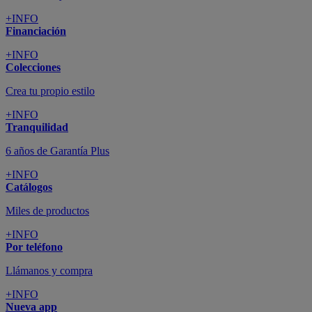
+INFO
Financiación
+INFO
Colecciones
Crea tu propio estilo
+INFO
Tranquilidad
6 años de Garantía Plus
+INFO
Catálogos
Miles de productos
+INFO
Por teléfono
Llámanos y compra
+INFO
Nueva app