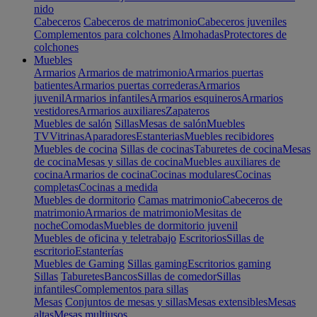
nido
Cabeceros
Cabeceros de matrimonio
Cabeceros juveniles
Complementos para colchones
Almohadas
Protectores de
colchones
Muebles
Armarios
Armarios de matrimonio
Armarios puertas
batientes
Armarios puertas correderas
Armarios
juvenil
Armarios infantiles
Armarios esquineros
Armarios
vestidores
Armarios auxiliares
Zapateros
Muebles de salón
Sillas
Mesas de salón
Muebles
TV
Vitrinas
Aparadores
Estanterias
Muebles recibidores
Muebles de cocina
Sillas de cocinas
Taburetes de cocina
Mesas
de cocina
Mesas y sillas de cocina
Muebles auxiliares de
cocina
Armarios de cocina
Cocinas modulares
Cocinas
completas
Cocinas a medida
Muebles de dormitorio
Camas matrimonio
Cabeceros de
matrimonio
Armarios de matrimonio
Mesitas de
noche
Comodas
Muebles de dormitorio juvenil
Muebles de oficina y teletrabajo
Escritorios
Sillas de
escritorio
Estanterías
Muebles de Gaming
Sillas gaming
Escritorios gaming
Sillas
Taburetes
Bancos
Sillas de comedor
Sillas
infantiles
Complementos para sillas
Mesas
Conjuntos de mesas y sillas
Mesas extensibles
Mesas
altas
Mesas multiusos