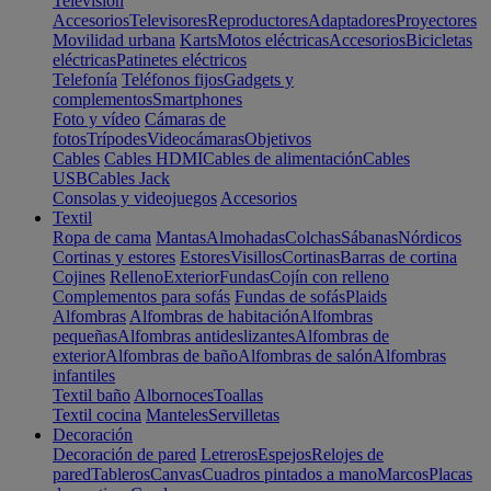
Televisión
Accesorios
Televisores
Reproductores
Adaptadores
Proyectores
Movilidad urbana
Karts
Motos eléctricas
Accesorios
Bicicletas
eléctricas
Patinetes eléctricos
Telefonía
Teléfonos fijos
Gadgets y
complementos
Smartphones
Foto y vídeo
Cámaras de
fotos
Trípodes
Videocámaras
Objetivos
Cables
Cables HDMI
Cables de alimentación
Cables
USB
Cables Jack
Consolas y videojuegos
Accesorios
Textil
Ropa de cama
Mantas
Almohadas
Colchas
Sábanas
Nórdicos
Cortinas y estores
Estores
Visillos
Cortinas
Barras de cortina
Cojines
Relleno
Exterior
Fundas
Cojín con relleno
Complementos para sofás
Fundas de sofás
Plaids
Alfombras
Alfombras de habitación
Alfombras
pequeñas
Alfombras antideslizantes
Alfombras de
exterior
Alfombras de baño
Alfombras de salón
Alfombras
infantiles
Textil baño
Albornoces
Toallas
Textil cocina
Manteles
Servilletas
Decoración
Decoración de pared
Letreros
Espejos
Relojes de
pared
Tableros
Canvas
Cuadros pintados a mano
Marcos
Placas