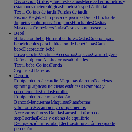
Decoración
Grifos y fuentes
Estatuas
Macetas
Termómetros y
estaciones metereológicas
Paneles
Cesped Artificial
Textil
Cojines de jardín
Fundas de jardín
Piscina
Plegable
Limpieza de piscinas
Ducha
Hinchable
Juguetes
Columpios
Toboganes
Hinchables
Casitas
Mascotas
Comederos
Jaulas
Casetas para mascotas
Bebé
Habitación bebé
Humidificadores
Cestas
Colchón para
bebé
Muebles para habitación de bebé
Cunas
Cama
bebé
Decoración bebé
Paseo
Coche
Mochilas
Accesorios
Capazos
Carrito ligero
Baño e higiene
Aspirador nasal
Orinales
Textil bebé
Cojines
Funda
Seguridad
Barreras
Deporte
Equipamiento de cardio
Máquinas de remo
Bicicletas
spinning
Elípticas
Bicicletas estáticas
Recambios y
complementos
Cintas
Rodillos
Equipamiento de musculación
Bancos
Mancuernas
Máquinas
Plataformas
vibratorias
Recambios y complementos
Accesorios fitness
Bandas
Barras
Plataforma de
step
Cuerdas
Bolas y esferas de equilibrio
Recuperación muscular
Electroestimulación
Terapia de
percusión