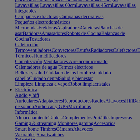
Lavavajillas
Lavavajillas 60cm
Lavavajillas 45cm
Lavavajillas
integrables
Campanas extractoras
Campanas decorativas
Pequeños electrodomésticos
Microondas
Freidoras
Aspiradores
Cafeteras
Planchas de
asar
Batidoras
Amasadores
Robots de Cocina
Balanzas de
Cocina
Tostadoras
Calefacción
Termoventiladores
Convectores
Estufas
Radiadores
Calefactores
D
Térmicos
Humidificadores
Climatización
Ventiladores
Aire acondicionado
Calentadores de agua
Termos eléctricos
Belleza y salud
Cuidado de los hombres
Cuidado
cabello
Cuidado dental
Salud y bienestar
Limpieza
Limpieza a vapor
Robot limpiacristales
Electrónica
Audio y hifi
Auriculares
Adaptadores
Reproductores
Radios
Altavoces
Hifi
Bar
de sonido
Audio car y GPS
Micrófonos
Informática
Almacenamiento
Tablets
Complementos
Portátiles
Impresoras
Gaming & streaming
Monitores gaming
Accesorios
Smart home
Timbres
Cámaras
Altavoces
Wearables
Smartwatches