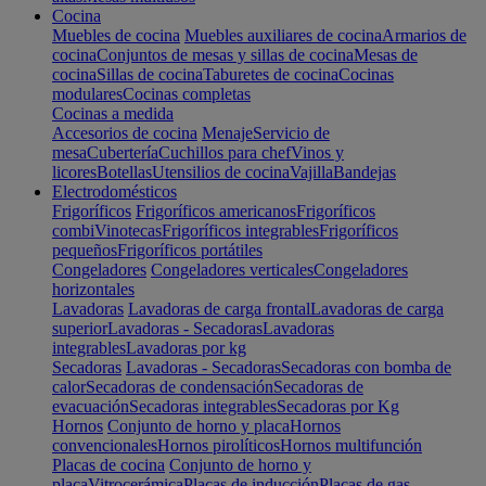
Cocina
Muebles de cocina
Muebles auxiliares de cocina
Armarios de
cocina
Conjuntos de mesas y sillas de cocina
Mesas de
cocina
Sillas de cocina
Taburetes de cocina
Cocinas
modulares
Cocinas completas
Cocinas a medida
Accesorios de cocina
Menaje
Servicio de
mesa
Cubertería
Cuchillos para chef
Vinos y
licores
Botellas
Utensilios de cocina
Vajilla
Bandejas
Electrodomésticos
Frigoríficos
Frigoríficos americanos
Frigoríficos
combi
Vinotecas
Frigoríficos integrables
Frigoríficos
pequeños
Frigoríficos portátiles
Congeladores
Congeladores verticales
Congeladores
horizontales
Lavadoras
Lavadoras de carga frontal
Lavadoras de carga
superior
Lavadoras - Secadoras
Lavadoras
integrables
Lavadoras por kg
Secadoras
Lavadoras - Secadoras
Secadoras con bomba de
calor
Secadoras de condensación
Secadoras de
evacuación
Secadoras integrables
Secadoras por Kg
Hornos
Conjunto de horno y placa
Hornos
convencionales
Hornos pirolíticos
Hornos multifunción
Placas de cocina
Conjunto de horno y
placa
Vitrocerámica
Placas de inducción
Placas de gas