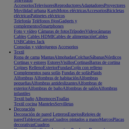
Televisión
Accesorios
Televisores
Reproductores
Adaptadores
Proyectores
Movilidad urbana
Karts
Motos eléctricas
Accesorios
Bicicletas
eléctricas
Patinetes eléctricos
Telefonía
Teléfonos fijos
Gadgets y
complementos
Smartphones
Foto y vídeo
Cámaras de fotos
Trípodes
Videocámaras
Cables
Cables HDMI
Cables de alimentación
Cables
USB
Cables Jack
Consolas y videojuegos
Accesorios
Textil
Ropa de cama
Mantas
Almohadas
Colchas
Sábanas
Nórdicos
Cortinas y estores
Estores
Visillos
Cortinas
Barras de cortina
Cojines
Relleno
Exterior
Fundas
Cojín con relleno
Complementos para sofás
Fundas de sofás
Plaids
Alfombras
Alfombras de habitación
Alfombras
pequeñas
Alfombras antideslizantes
Alfombras de
exterior
Alfombras de baño
Alfombras de salón
Alfombras
infantiles
Textil baño
Albornoces
Toallas
Textil cocina
Manteles
Servilletas
Decoración
Decoración de pared
Letreros
Espejos
Relojes de
pared
Tableros
Canvas
Cuadros pintados a mano
Marcos
Placas
decorativas
Cuadros