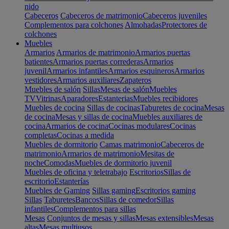
nido
Cabeceros
Cabeceros de matrimonio
Cabeceros juveniles
Complementos para colchones
Almohadas
Protectores de
colchones
Muebles
Armarios
Armarios de matrimonio
Armarios puertas
batientes
Armarios puertas correderas
Armarios
juvenil
Armarios infantiles
Armarios esquineros
Armarios
vestidores
Armarios auxiliares
Zapateros
Muebles de salón
Sillas
Mesas de salón
Muebles
TV
Vitrinas
Aparadores
Estanterias
Muebles recibidores
Muebles de cocina
Sillas de cocinas
Taburetes de cocina
Mesas
de cocina
Mesas y sillas de cocina
Muebles auxiliares de
cocina
Armarios de cocina
Cocinas modulares
Cocinas
completas
Cocinas a medida
Muebles de dormitorio
Camas matrimonio
Cabeceros de
matrimonio
Armarios de matrimonio
Mesitas de
noche
Comodas
Muebles de dormitorio juvenil
Muebles de oficina y teletrabajo
Escritorios
Sillas de
escritorio
Estanterías
Muebles de Gaming
Sillas gaming
Escritorios gaming
Sillas
Taburetes
Bancos
Sillas de comedor
Sillas
infantiles
Complementos para sillas
Mesas
Conjuntos de mesas y sillas
Mesas extensibles
Mesas
altas
Mesas multiusos