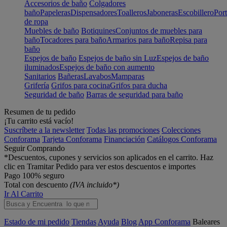
Accesorios de baño
Colgadores
baño
Papeleras
Dispensadores
Toalleros
Jaboneras
Escobillero
Port
de ropa
Muebles de baño
Botiquines
Conjuntos de muebles para
baño
Tocadores para baño
Armarios para baño
Repisa para
baño
Espejos de baño
Espejos de baño sin Luz
Espejos de baño
iluminados
Espejos de baño con aumento
Sanitarios
Bañeras
Lavabos
Mamparas
Grifería
Grifos para cocina
Grifos para ducha
Seguridad de baño
Barras de seguridad para baño
Resumen de tu pedido
¡Tu carrito está vacío!
Suscríbete a la newsletter
Todas las promociones
Colecciones
Conforama
Tarjeta Conforama
Financiación
Catálogos Conforama
Seguir Comprando
*Descuentos, cupones y servicios son aplicados en el carrito. Haz
clic en Tramitar Pedido para ver estos descuentos e importes
Pago 100% seguro
Total con descuento
(IVA incluido*)
Ir Al Carrito
Estado de mi pedido
Tiendas
Ayuda
Blog
App Conforama
Baleares