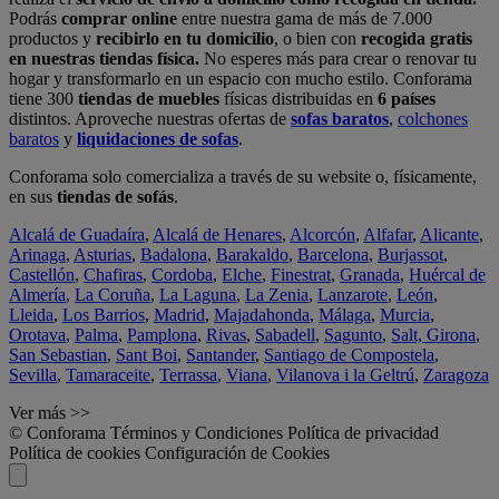
Podrás
comprar online
entre nuestra gama de más de 7.000
productos y
recibirlo en tu domicilio
, o bien con
recogida gratis
en nuestras tiendas física.
No esperes más para crear o renovar tu
hogar y transformarlo en un espacio con mucho estilo. Conforama
tiene 300
tiendas de muebles
físicas distribuidas en
6 países
distintos. Aproveche nuestras ofertas de
sofas baratos
,
colchones
baratos
y
liquidaciones de sofas
.
Conforama solo comercializa a través de su website o, físicamente,
en sus
tiendas de sofás
.
Alcalá de Guadaíra
,
Alcalá de Henares
,
Alcorcón
,
Alfafar
,
Alicante
,
Arinaga
,
Asturias
,
Badalona
,
Barakaldo
,
Barcelona
,
Burjassot
,
Castellón
,
Chafiras
,
Cordoba
,
Elche
,
Finestrat
,
Granada
,
Huércal de
Almería
,
La Coruña
,
La Laguna
,
La Zenia
,
Lanzarote
,
León
,
Lleida
,
Los Barrios
,
Madrid
,
Majadahonda
,
Málaga
,
Murcia
,
Orotava
,
Palma
,
Pamplona
,
Rivas
,
Sabadell
,
Sagunto
,
Salt, Girona
,
San Sebastian
,
Sant Boi
,
Santander
,
Santiago de Compostela
,
Sevilla
,
Tamaraceite
,
Terrassa
,
Viana
,
Vilanova i la Geltrú
,
Zaragoza
Ver más >>
© Conforama
Términos y Condiciones
Política de privacidad
Política de cookies
Configuración de Cookies