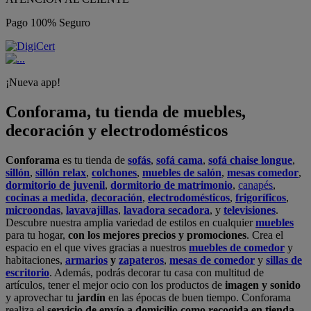
Pago 100% Seguro
¡Nueva app!
Conforama, tu tienda de muebles,
decoración y electrodomésticos
Conforama
es tu tienda de
sofás
,
sofá cama
,
sofá chaise longue
,
sillón
,
sillón relax
,
colchones
,
muebles de salón
,
mesas comedor
,
dormitorio de juvenil
,
dormitorio de matrimonio
,
canapés
,
cocinas a medida
,
decoración
,
electrodomésticos
,
frigoríficos
,
microondas
,
lavavajillas
,
lavadora secadora
, y
televisiones
.
Descubre nuestra amplia variedad de estilos en cualquier
muebles
para tu hogar,
con los mejores precios y promociones
. Crea el
espacio en el que vives gracias a nuestros
muebles de comedor
y
habitaciones,
armarios
y
zapateros
,
mesas de comedor
y
sillas de
escritorio
. Además, podrás decorar tu casa con multitud de
artículos, tener el mejor ocio con los productos de
imagen y sonido
y aprovechar tu
jardín
en las épocas de buen tiempo. Conforama
realiza el
servicio de envío a domicilio como recogida en tienda.