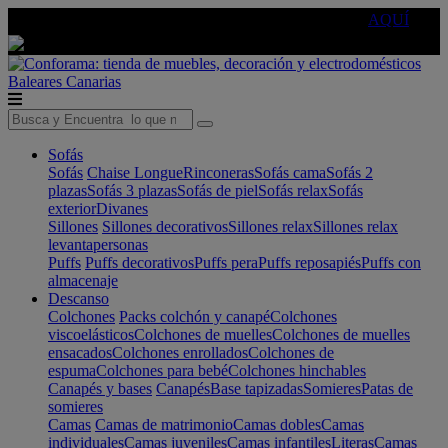
🔵Cambia tu electro con
-10% EXTRA
de descuento ☑️
AQUÍ
Baleares
Canarias
Sofás
Sofás
Chaise Longue
Rinconeras
Sofás cama
Sofás 2
plazas
Sofás 3 plazas
Sofás de piel
Sofás relax
Sofás
exterior
Divanes
Sillones
Sillones decorativos
Sillones relax
Sillones relax
levantapersonas
Puffs
Puffs decorativos
Puffs pera
Puffs reposapiés
Puffs con
almacenaje
Descanso
Colchones
Packs colchón y canapé
Colchones
viscoelásticos
Colchones de muelles
Colchones de muelles
ensacados
Colchones enrollados
Colchones de
espuma
Colchones para bebé
Colchones hinchables
Canapés y bases
Canapés
Base tapizadas
Somieres
Patas de
somieres
Camas
Camas de matrimonio
Camas dobles
Camas
individuales
Camas juveniles
Camas infantiles
Literas
Camas