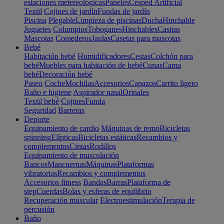
estaciones metereológicas
Paneles
Cesped Artificial
Textil
Cojines de jardín
Fundas de jardín
Piscina
Plegable
Limpieza de piscinas
Ducha
Hinchable
Juguetes
Columpios
Toboganes
Hinchables
Casitas
Mascotas
Comederos
Jaulas
Casetas para mascotas
Bebé
Habitación bebé
Humidificadores
Cestas
Colchón para
bebé
Muebles para habitación de bebé
Cunas
Cama
bebé
Decoración bebé
Paseo
Coche
Mochilas
Accesorios
Capazos
Carrito ligero
Baño e higiene
Aspirador nasal
Orinales
Textil bebé
Cojines
Funda
Seguridad
Barreras
Deporte
Equipamiento de cardio
Máquinas de remo
Bicicletas
spinning
Elípticas
Bicicletas estáticas
Recambios y
complementos
Cintas
Rodillos
Equipamiento de musculación
Bancos
Mancuernas
Máquinas
Plataformas
vibratorias
Recambios y complementos
Accesorios fitness
Bandas
Barras
Plataforma de
step
Cuerdas
Bolas y esferas de equilibrio
Recuperación muscular
Electroestimulación
Terapia de
percusión
Baño