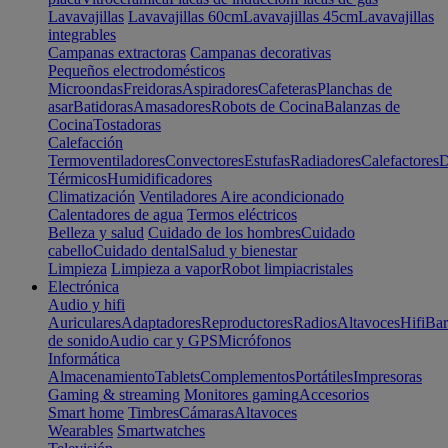
Lavavajillas
Lavavajillas 60cm
Lavavajillas 45cm
Lavavajillas
integrables
Campanas extractoras
Campanas decorativas
Pequeños electrodomésticos
Microondas
Freidoras
Aspiradores
Cafeteras
Planchas de
asar
Batidoras
Amasadores
Robots de Cocina
Balanzas de
Cocina
Tostadoras
Calefacción
Termoventiladores
Convectores
Estufas
Radiadores
Calefactores
D
Térmicos
Humidificadores
Climatización
Ventiladores
Aire acondicionado
Calentadores de agua
Termos eléctricos
Belleza y salud
Cuidado de los hombres
Cuidado
cabello
Cuidado dental
Salud y bienestar
Limpieza
Limpieza a vapor
Robot limpiacristales
Electrónica
Audio y hifi
Auriculares
Adaptadores
Reproductores
Radios
Altavoces
Hifi
Bar
de sonido
Audio car y GPS
Micrófonos
Informática
Almacenamiento
Tablets
Complementos
Portátiles
Impresoras
Gaming & streaming
Monitores gaming
Accesorios
Smart home
Timbres
Cámaras
Altavoces
Wearables
Smartwatches