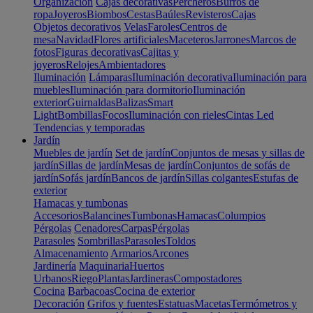
Organización
Cajas decorativas
Percheros
Burros de
ropa
Joyeros
Biombos
Cestas
Baúles
Revisteros
Cajas
Objetos decorativos
Velas
Faroles
Centros de
mesa
Navidad
Flores artificiales
Maceteros
Jarrones
Marcos de
fotos
Figuras decorativas
Cajitas y
joyeros
Relojes
Ambientadores
Iluminación
Lámparas
Iluminación decorativa
Iluminación para
muebles
Iluminación para dormitorio
Iluminación
exterior
Guirnaldas
Balizas
Smart
Light
Bombillas
Focos
Iluminación con rieles
Cintas Led
Tendencias y temporadas
Jardín
Muebles de jardín
Set de jardín
Conjuntos de mesas y sillas de
jardín
Sillas de jardín
Mesas de jardín
Conjuntos de sofás de
jardín
Sofás jardín
Bancos de jardín
Sillas colgantes
Estufas de
exterior
Hamacas y tumbonas
Accesorios
Balancines
Tumbonas
Hamacas
Columpios
Pérgolas
Cenadores
Carpas
Pérgolas
Parasoles
Sombrillas
Parasoles
Toldos
Almacenamiento
Armarios
Arcones
Jardinería
Maquinaria
Huertos
Urbanos
Riego
Plantas
Jardineras
Compostadores
Cocina
Barbacoas
Cocina de exterior
Decoración
Grifos y fuentes
Estatuas
Macetas
Termómetros y