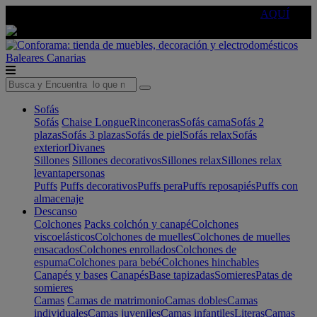
🔵Cambia tu electro con
-10% EXTRA
de descuento ☑️
AQUÍ
Baleares
Canarias
Sofás
Sofás
Chaise Longue
Rinconeras
Sofás cama
Sofás 2
plazas
Sofás 3 plazas
Sofás de piel
Sofás relax
Sofás
exterior
Divanes
Sillones
Sillones decorativos
Sillones relax
Sillones relax
levantapersonas
Puffs
Puffs decorativos
Puffs pera
Puffs reposapiés
Puffs con
almacenaje
Descanso
Colchones
Packs colchón y canapé
Colchones
viscoelásticos
Colchones de muelles
Colchones de muelles
ensacados
Colchones enrollados
Colchones de
espuma
Colchones para bebé
Colchones hinchables
Canapés y bases
Canapés
Base tapizadas
Somieres
Patas de
somieres
Camas
Camas de matrimonio
Camas dobles
Camas
individuales
Camas juveniles
Camas infantiles
Literas
Camas