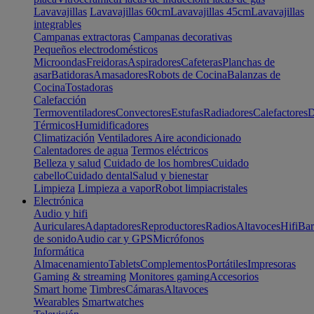
Lavavajillas
Lavavajillas 60cm
Lavavajillas 45cm
Lavavajillas
integrables
Campanas extractoras
Campanas decorativas
Pequeños electrodomésticos
Microondas
Freidoras
Aspiradores
Cafeteras
Planchas de
asar
Batidoras
Amasadores
Robots de Cocina
Balanzas de
Cocina
Tostadoras
Calefacción
Termoventiladores
Convectores
Estufas
Radiadores
Calefactores
D
Térmicos
Humidificadores
Climatización
Ventiladores
Aire acondicionado
Calentadores de agua
Termos eléctricos
Belleza y salud
Cuidado de los hombres
Cuidado
cabello
Cuidado dental
Salud y bienestar
Limpieza
Limpieza a vapor
Robot limpiacristales
Electrónica
Audio y hifi
Auriculares
Adaptadores
Reproductores
Radios
Altavoces
Hifi
Bar
de sonido
Audio car y GPS
Micrófonos
Informática
Almacenamiento
Tablets
Complementos
Portátiles
Impresoras
Gaming & streaming
Monitores gaming
Accesorios
Smart home
Timbres
Cámaras
Altavoces
Wearables
Smartwatches