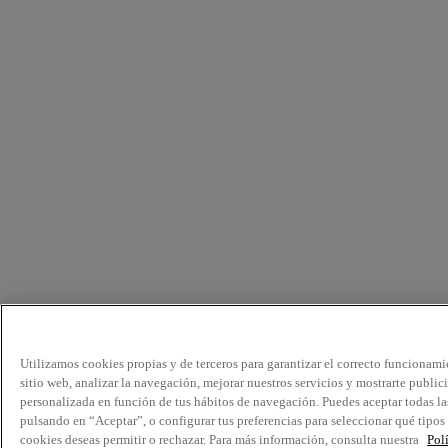
Utilizamos cookies propias y de terceros para garantizar el correcto funcionami
sitio web, analizar la navegación, mejorar nuestros servicios y mostrarte public
personalizada en función de tus hábitos de navegación. Puedes aceptar todas la
pulsando en “Aceptar”, o configurar tus preferencias para seleccionar qué tipos
cookies deseas permitir o rechazar. Para más información, consulta nuestra
Pol