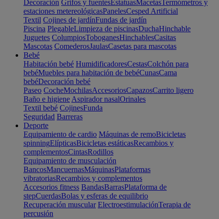
Decoración
Grifos y fuentes
Estatuas
Macetas
Termómetros y
estaciones metereológicas
Paneles
Cesped Artificial
Textil
Cojines de jardín
Fundas de jardín
Piscina
Plegable
Limpieza de piscinas
Ducha
Hinchable
Juguetes
Columpios
Toboganes
Hinchables
Casitas
Mascotas
Comederos
Jaulas
Casetas para mascotas
Bebé
Habitación bebé
Humidificadores
Cestas
Colchón para
bebé
Muebles para habitación de bebé
Cunas
Cama
bebé
Decoración bebé
Paseo
Coche
Mochilas
Accesorios
Capazos
Carrito ligero
Baño e higiene
Aspirador nasal
Orinales
Textil bebé
Cojines
Funda
Seguridad
Barreras
Deporte
Equipamiento de cardio
Máquinas de remo
Bicicletas
spinning
Elípticas
Bicicletas estáticas
Recambios y
complementos
Cintas
Rodillos
Equipamiento de musculación
Bancos
Mancuernas
Máquinas
Plataformas
vibratorias
Recambios y complementos
Accesorios fitness
Bandas
Barras
Plataforma de
step
Cuerdas
Bolas y esferas de equilibrio
Recuperación muscular
Electroestimulación
Terapia de
percusión