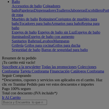
Baño
Accesorios de baño
Colgadores
baño
Papeleras
Dispensadores
Toalleros
Jaboneras
Escobillero
Port
de ropa
Muebles de baño
Botiquines
Conjuntos de muebles para
baño
Tocadores para baño
Armarios para baño
Repisa para
baño
Espejos de baño
Espejos de baño sin Luz
Espejos de baño
iluminados
Espejos de baño con aumento
Sanitarios
Bañeras
Lavabos
Mamparas
Grifería
Grifos para cocina
Grifos para ducha
Seguridad de baño
Barras de seguridad para baño
Resumen de tu pedido
¡Tu carrito está vacío!
Suscríbete a la newsletter
Todas las promociones
Colecciones
Conforama
Tarjeta Conforama
Financiación
Catálogos Conforama
Seguir Comprando
*Descuentos, cupones y servicios son aplicados en el carrito. Haz
clic en Tramitar Pedido para ver estos descuentos e importes
Pago 100% seguro
Total con descuento
(IVA incluido*)
Ir Al Carrito