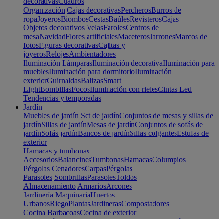
decorativas
Cuadros
Organización
Cajas decorativas
Percheros
Burros de
ropa
Joyeros
Biombos
Cestas
Baúles
Revisteros
Cajas
Objetos decorativos
Velas
Faroles
Centros de
mesa
Navidad
Flores artificiales
Maceteros
Jarrones
Marcos de
fotos
Figuras decorativas
Cajitas y
joyeros
Relojes
Ambientadores
Iluminación
Lámparas
Iluminación decorativa
Iluminación para
muebles
Iluminación para dormitorio
Iluminación
exterior
Guirnaldas
Balizas
Smart
Light
Bombillas
Focos
Iluminación con rieles
Cintas Led
Tendencias y temporadas
Jardín
Muebles de jardín
Set de jardín
Conjuntos de mesas y sillas de
jardín
Sillas de jardín
Mesas de jardín
Conjuntos de sofás de
jardín
Sofás jardín
Bancos de jardín
Sillas colgantes
Estufas de
exterior
Hamacas y tumbonas
Accesorios
Balancines
Tumbonas
Hamacas
Columpios
Pérgolas
Cenadores
Carpas
Pérgolas
Parasoles
Sombrillas
Parasoles
Toldos
Almacenamiento
Armarios
Arcones
Jardinería
Maquinaria
Huertos
Urbanos
Riego
Plantas
Jardineras
Compostadores
Cocina
Barbacoas
Cocina de exterior