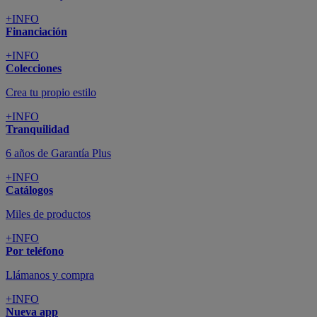
+INFO
Financiación
+INFO
Colecciones
Crea tu propio estilo
+INFO
Tranquilidad
6 años de Garantía Plus
+INFO
Catálogos
Miles de productos
+INFO
Por teléfono
Llámanos y compra
+INFO
Nueva app