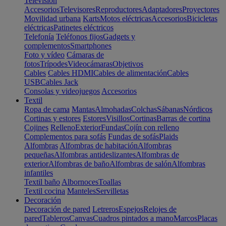
Televisión
Accesorios
Televisores
Reproductores
Adaptadores
Proyectores
Movilidad urbana
Karts
Motos eléctricas
Accesorios
Bicicletas
eléctricas
Patinetes eléctricos
Telefonía
Teléfonos fijos
Gadgets y
complementos
Smartphones
Foto y vídeo
Cámaras de
fotos
Trípodes
Videocámaras
Objetivos
Cables
Cables HDMI
Cables de alimentación
Cables
USB
Cables Jack
Consolas y videojuegos
Accesorios
Textil
Ropa de cama
Mantas
Almohadas
Colchas
Sábanas
Nórdicos
Cortinas y estores
Estores
Visillos
Cortinas
Barras de cortina
Cojines
Relleno
Exterior
Fundas
Cojín con relleno
Complementos para sofás
Fundas de sofás
Plaids
Alfombras
Alfombras de habitación
Alfombras
pequeñas
Alfombras antideslizantes
Alfombras de
exterior
Alfombras de baño
Alfombras de salón
Alfombras
infantiles
Textil baño
Albornoces
Toallas
Textil cocina
Manteles
Servilletas
Decoración
Decoración de pared
Letreros
Espejos
Relojes de
pared
Tableros
Canvas
Cuadros pintados a mano
Marcos
Placas