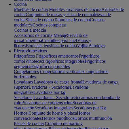
Cocina
Muebles de cocina
Muebles auxiliares de cocina
Armarios de
cocina
Conjuntos de mesas y sillas de cocina
Mesas de
cocina
Sillas de cocina
Taburetes de cocina
Cocinas
modulares
Cocinas completas
Cocinas a medida
Accesorios de cocina
Menaje
Servicio de
mesa
Cubertería
Cuchillos para chef
Vinos y
licores
Botellas
Utensilios de cocina
Vajilla
Bandejas
Electrodomésticos
Frigoríficos
Frigoríficos americanos
Frigoríficos
combi
Vinotecas
Frigoríficos integrables
Frigoríficos
pequeños
Frigoríficos portátiles
Congeladores
Congeladores verticales
Congeladores
horizontales
Lavadoras
Lavadoras de carga frontal
Lavadoras de carga
superior
Lavadoras - Secadoras
Lavadoras
integrables
Lavadoras por kg
Secadoras
Lavadoras - Secadoras
Secadoras con bomba de
calor
Secadoras de condensación
Secadoras de
evacuación
Secadoras integrables
Secadoras por Kg
Hornos
Conjunto de horno y placa
Hornos
convencionales
Hornos pirolíticos
Hornos multifunción
Placas de cocina
Conjunto de horno y
placa
Vitrocerámica
Placas de inducción
Placas de gas