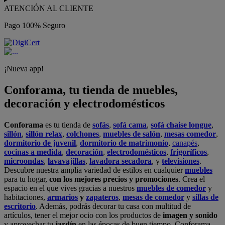
ATENCIÓN AL CLIENTE
Pago 100% Seguro
¡Nueva app!
Conforama, tu tienda de muebles,
decoración y electrodomésticos
Conforama
es tu tienda de
sofás
,
sofá cama
,
sofá chaise longue
,
sillón
,
sillón relax
,
colchones
,
muebles de salón
,
mesas comedor
,
dormitorio de juvenil
,
dormitorio de matrimonio
,
canapés
,
cocinas a medida
,
decoración
,
electrodomésticos
,
frigoríficos
,
microondas
,
lavavajillas
,
lavadora secadora
, y
televisiones
.
Descubre nuestra amplia variedad de estilos en cualquier
muebles
para tu hogar,
con los mejores precios y promociones
. Crea el
espacio en el que vives gracias a nuestros
muebles de comedor
y
habitaciones,
armarios
y
zapateros
,
mesas de comedor
y
sillas de
escritorio
. Además, podrás decorar tu casa con multitud de
artículos, tener el mejor ocio con los productos de
imagen y sonido
y aprovechar tu
jardín
en las épocas de buen tiempo. Conforama