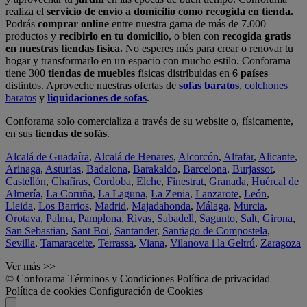
realiza el
servicio de envío a domicilio como recogida en tienda.
Podrás
comprar online
entre nuestra gama de más de 7.000
productos y
recibirlo en tu domicilio
, o bien con
recogida gratis
en nuestras tiendas física.
No esperes más para crear o renovar tu
hogar y transformarlo en un espacio con mucho estilo. Conforama
tiene 300
tiendas de muebles
físicas distribuidas en
6 países
distintos. Aproveche nuestras ofertas de
sofas baratos
,
colchones
baratos
y
liquidaciones de sofas
.
Conforama solo comercializa a través de su website o, físicamente,
en sus
tiendas de sofás
.
Alcalá de Guadaíra
,
Alcalá de Henares
,
Alcorcón
,
Alfafar
,
Alicante
,
Arinaga
,
Asturias
,
Badalona
,
Barakaldo
,
Barcelona
,
Burjassot
,
Castellón
,
Chafiras
,
Cordoba
,
Elche
,
Finestrat
,
Granada
,
Huércal de
Almería
,
La Coruña
,
La Laguna
,
La Zenia
,
Lanzarote
,
León
,
Lleida
,
Los Barrios
,
Madrid
,
Majadahonda
,
Málaga
,
Murcia
,
Orotava
,
Palma
,
Pamplona
,
Rivas
,
Sabadell
,
Sagunto
,
Salt, Girona
,
San Sebastian
,
Sant Boi
,
Santander
,
Santiago de Compostela
,
Sevilla
,
Tamaraceite
,
Terrassa
,
Viana
,
Vilanova i la Geltrú
,
Zaragoza
Ver más >>
© Conforama
Términos y Condiciones
Política de privacidad
Política de cookies
Configuración de Cookies