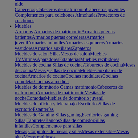
nido
Cabeceros
Cabeceros de matrimonio
Cabeceros juveniles
Complementos para colchones
Almohadas
Protectores de
colchones
Muebles
Armarios
Armarios de matrimonio
Armarios puertas
batientes
Armarios puertas correderas
Armarios
juvenil
Armarios infantiles
Armarios esquineros
Armarios
vestidores
Armarios auxiliares
Zapateros
Muebles de salón
Sillas
Mesas de salón
Muebles
TV
Vitrinas
Aparadores
Estanterias
Muebles recibidores
Muebles de cocina
Sillas de cocinas
Taburetes de cocina
Mesas
de cocina
Mesas y sillas de cocina
Muebles auxiliares de
cocina
Armarios de cocina
Cocinas modulares
Cocinas
completas
Cocinas a medida
Muebles de dormitorio
Camas matrimonio
Cabeceros de
matrimonio
Armarios de matrimonio
Mesitas de
noche
Comodas
Muebles de dormitorio juvenil
Muebles de oficina y teletrabajo
Escritorios
Sillas de
escritorio
Estanterías
Muebles de Gaming
Sillas gaming
Escritorios gaming
Sillas
Taburetes
Bancos
Sillas de comedor
Sillas
infantiles
Complementos para sillas
Mesas
Conjuntos de mesas y sillas
Mesas extensibles
Mesas
altas
Mesas multiusos