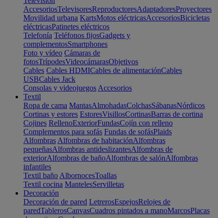
Televisión
Accesorios
Televisores
Reproductores
Adaptadores
Proyectores
Movilidad urbana
Karts
Motos eléctricas
Accesorios
Bicicletas
eléctricas
Patinetes eléctricos
Telefonía
Teléfonos fijos
Gadgets y
complementos
Smartphones
Foto y vídeo
Cámaras de
fotos
Trípodes
Videocámaras
Objetivos
Cables
Cables HDMI
Cables de alimentación
Cables
USB
Cables Jack
Consolas y videojuegos
Accesorios
Textil
Ropa de cama
Mantas
Almohadas
Colchas
Sábanas
Nórdicos
Cortinas y estores
Estores
Visillos
Cortinas
Barras de cortina
Cojines
Relleno
Exterior
Fundas
Cojín con relleno
Complementos para sofás
Fundas de sofás
Plaids
Alfombras
Alfombras de habitación
Alfombras
pequeñas
Alfombras antideslizantes
Alfombras de
exterior
Alfombras de baño
Alfombras de salón
Alfombras
infantiles
Textil baño
Albornoces
Toallas
Textil cocina
Manteles
Servilletas
Decoración
Decoración de pared
Letreros
Espejos
Relojes de
pared
Tableros
Canvas
Cuadros pintados a mano
Marcos
Placas