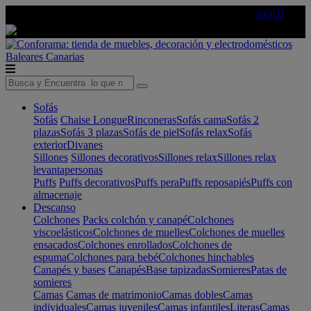
🔵Cambia tu electro con
-10% EXTRA
de descuento ☑️
AQUÍ
Baleares
Canarias
Sofás
Sofás
Chaise Longue
Rinconeras
Sofás cama
Sofás 2
plazas
Sofás 3 plazas
Sofás de piel
Sofás relax
Sofás
exterior
Divanes
Sillones
Sillones decorativos
Sillones relax
Sillones relax
levantapersonas
Puffs
Puffs decorativos
Puffs pera
Puffs reposapiés
Puffs con
almacenaje
Descanso
Colchones
Packs colchón y canapé
Colchones
viscoelásticos
Colchones de muelles
Colchones de muelles
ensacados
Colchones enrollados
Colchones de
espuma
Colchones para bebé
Colchones hinchables
Canapés y bases
Canapés
Base tapizadas
Somieres
Patas de
somieres
Camas
Camas de matrimonio
Camas dobles
Camas
individuales
Camas juveniles
Camas infantiles
Literas
Camas