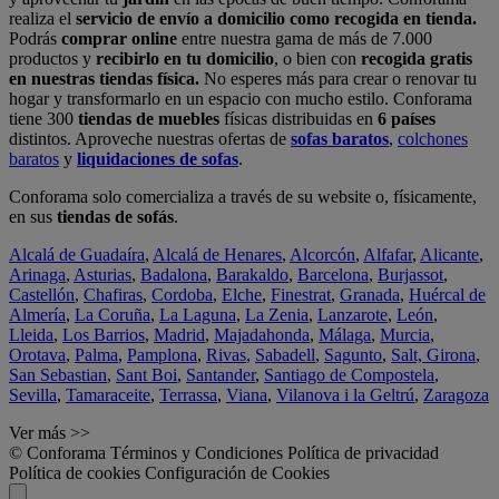
realiza el
servicio de envío a domicilio como recogida en tienda.
Podrás
comprar online
entre nuestra gama de más de 7.000
productos y
recibirlo en tu domicilio
, o bien con
recogida gratis
en nuestras tiendas física.
No esperes más para crear o renovar tu
hogar y transformarlo en un espacio con mucho estilo. Conforama
tiene 300
tiendas de muebles
físicas distribuidas en
6 países
distintos. Aproveche nuestras ofertas de
sofas baratos
,
colchones
baratos
y
liquidaciones de sofas
.
Conforama solo comercializa a través de su website o, físicamente,
en sus
tiendas de sofás
.
Alcalá de Guadaíra
,
Alcalá de Henares
,
Alcorcón
,
Alfafar
,
Alicante
,
Arinaga
,
Asturias
,
Badalona
,
Barakaldo
,
Barcelona
,
Burjassot
,
Castellón
,
Chafiras
,
Cordoba
,
Elche
,
Finestrat
,
Granada
,
Huércal de
Almería
,
La Coruña
,
La Laguna
,
La Zenia
,
Lanzarote
,
León
,
Lleida
,
Los Barrios
,
Madrid
,
Majadahonda
,
Málaga
,
Murcia
,
Orotava
,
Palma
,
Pamplona
,
Rivas
,
Sabadell
,
Sagunto
,
Salt, Girona
,
San Sebastian
,
Sant Boi
,
Santander
,
Santiago de Compostela
,
Sevilla
,
Tamaraceite
,
Terrassa
,
Viana
,
Vilanova i la Geltrú
,
Zaragoza
Ver más >>
© Conforama
Términos y Condiciones
Política de privacidad
Política de cookies
Configuración de Cookies