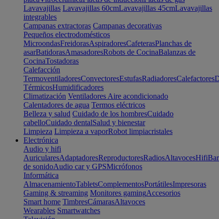
Lavavajillas
Lavavajillas 60cm
Lavavajillas 45cm
Lavavajillas
integrables
Campanas extractoras
Campanas decorativas
Pequeños electrodomésticos
Microondas
Freidoras
Aspiradores
Cafeteras
Planchas de
asar
Batidoras
Amasadores
Robots de Cocina
Balanzas de
Cocina
Tostadoras
Calefacción
Termoventiladores
Convectores
Estufas
Radiadores
Calefactores
D
Térmicos
Humidificadores
Climatización
Ventiladores
Aire acondicionado
Calentadores de agua
Termos eléctricos
Belleza y salud
Cuidado de los hombres
Cuidado
cabello
Cuidado dental
Salud y bienestar
Limpieza
Limpieza a vapor
Robot limpiacristales
Electrónica
Audio y hifi
Auriculares
Adaptadores
Reproductores
Radios
Altavoces
Hifi
Bar
de sonido
Audio car y GPS
Micrófonos
Informática
Almacenamiento
Tablets
Complementos
Portátiles
Impresoras
Gaming & streaming
Monitores gaming
Accesorios
Smart home
Timbres
Cámaras
Altavoces
Wearables
Smartwatches