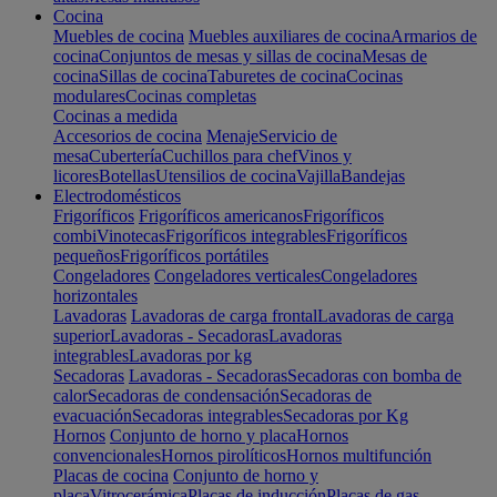
Cocina
Muebles de cocina
Muebles auxiliares de cocina
Armarios de
cocina
Conjuntos de mesas y sillas de cocina
Mesas de
cocina
Sillas de cocina
Taburetes de cocina
Cocinas
modulares
Cocinas completas
Cocinas a medida
Accesorios de cocina
Menaje
Servicio de
mesa
Cubertería
Cuchillos para chef
Vinos y
licores
Botellas
Utensilios de cocina
Vajilla
Bandejas
Electrodomésticos
Frigoríficos
Frigoríficos americanos
Frigoríficos
combi
Vinotecas
Frigoríficos integrables
Frigoríficos
pequeños
Frigoríficos portátiles
Congeladores
Congeladores verticales
Congeladores
horizontales
Lavadoras
Lavadoras de carga frontal
Lavadoras de carga
superior
Lavadoras - Secadoras
Lavadoras
integrables
Lavadoras por kg
Secadoras
Lavadoras - Secadoras
Secadoras con bomba de
calor
Secadoras de condensación
Secadoras de
evacuación
Secadoras integrables
Secadoras por Kg
Hornos
Conjunto de horno y placa
Hornos
convencionales
Hornos pirolíticos
Hornos multifunción
Placas de cocina
Conjunto de horno y
placa
Vitrocerámica
Placas de inducción
Placas de gas