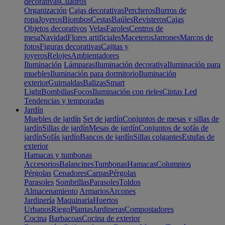
decorativas
Cuadros
Organización
Cajas decorativas
Percheros
Burros de
ropa
Joyeros
Biombos
Cestas
Baúles
Revisteros
Cajas
Objetos decorativos
Velas
Faroles
Centros de
mesa
Navidad
Flores artificiales
Maceteros
Jarrones
Marcos de
fotos
Figuras decorativas
Cajitas y
joyeros
Relojes
Ambientadores
Iluminación
Lámparas
Iluminación decorativa
Iluminación para
muebles
Iluminación para dormitorio
Iluminación
exterior
Guirnaldas
Balizas
Smart
Light
Bombillas
Focos
Iluminación con rieles
Cintas Led
Tendencias y temporadas
Jardín
Muebles de jardín
Set de jardín
Conjuntos de mesas y sillas de
jardín
Sillas de jardín
Mesas de jardín
Conjuntos de sofás de
jardín
Sofás jardín
Bancos de jardín
Sillas colgantes
Estufas de
exterior
Hamacas y tumbonas
Accesorios
Balancines
Tumbonas
Hamacas
Columpios
Pérgolas
Cenadores
Carpas
Pérgolas
Parasoles
Sombrillas
Parasoles
Toldos
Almacenamiento
Armarios
Arcones
Jardinería
Maquinaria
Huertos
Urbanos
Riego
Plantas
Jardineras
Compostadores
Cocina
Barbacoas
Cocina de exterior