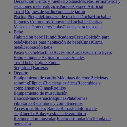
Decoración
Grifos y fuentes
Estatuas
Macetas
Termómetros y
estaciones metereológicas
Paneles
Cesped Artificial
Textil
Cojines de jardín
Fundas de jardín
Piscina
Plegable
Limpieza de piscinas
Ducha
Hinchable
Juguetes
Columpios
Toboganes
Hinchables
Casitas
Mascotas
Comederos
Jaulas
Casetas para mascotas
Bebé
Habitación bebé
Humidificadores
Cestas
Colchón para
bebé
Muebles para habitación de bebé
Cunas
Cama
bebé
Decoración bebé
Paseo
Coche
Mochilas
Accesorios
Capazos
Carrito ligero
Baño e higiene
Aspirador nasal
Orinales
Textil bebé
Cojines
Funda
Seguridad
Barreras
Deporte
Equipamiento de cardio
Máquinas de remo
Bicicletas
spinning
Elípticas
Bicicletas estáticas
Recambios y
complementos
Cintas
Rodillos
Equipamiento de musculación
Bancos
Mancuernas
Máquinas
Plataformas
vibratorias
Recambios y complementos
Accesorios fitness
Bandas
Barras
Plataforma de
step
Cuerdas
Bolas y esferas de equilibrio
Recuperación muscular
Electroestimulación
Terapia de
percusión