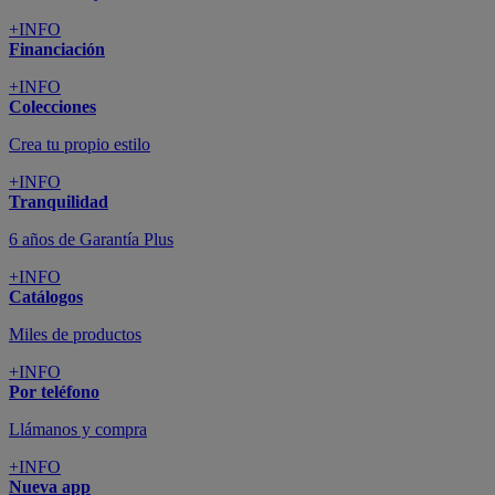
+INFO
Financiación
+INFO
Colecciones
Crea tu propio estilo
+INFO
Tranquilidad
6 años de Garantía Plus
+INFO
Catálogos
Miles de productos
+INFO
Por teléfono
Llámanos y compra
+INFO
Nueva app