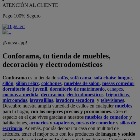
ATENCIÓN AL CLIENTE
Pago 100% Seguro
¡Nueva app!
Conforama, tu tienda de muebles,
decoración y electrodomésticos
Conforama
es tu tienda de
sofás
,
sofá cama
,
sofá chaise longue
,
sillón
,
sillón relax
,
colchones
,
muebles de salón
,
mesas comedor
,
dormitorio de juvenil
,
dormitorio de matrimonio
,
canapés
,
cocinas a medida
,
decoración
,
electrodomésticos
,
frigoríficos
,
microondas
,
lavavajillas
,
lavadora secadora
, y
televisiones
.
Descubre nuestra amplia variedad de estilos en cualquier
muebles
para tu hogar,
con los mejores precios y promociones
. Crea el
espacio en el que vives gracias a nuestros
muebles de comedor
y
habitaciones,
armarios
y
zapateros
,
mesas de comedor
y
sillas de
escritorio
. Además, podrás decorar tu casa con multitud de
artículos, tener el mejor ocio con los productos de
imagen y sonido
y aprovechar tu
jardín
en las épocas de buen tiempo. Conforama