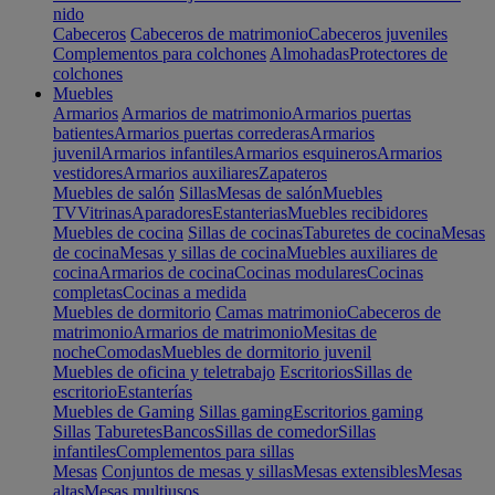
nido
Cabeceros
Cabeceros de matrimonio
Cabeceros juveniles
Complementos para colchones
Almohadas
Protectores de
colchones
Muebles
Armarios
Armarios de matrimonio
Armarios puertas
batientes
Armarios puertas correderas
Armarios
juvenil
Armarios infantiles
Armarios esquineros
Armarios
vestidores
Armarios auxiliares
Zapateros
Muebles de salón
Sillas
Mesas de salón
Muebles
TV
Vitrinas
Aparadores
Estanterias
Muebles recibidores
Muebles de cocina
Sillas de cocinas
Taburetes de cocina
Mesas
de cocina
Mesas y sillas de cocina
Muebles auxiliares de
cocina
Armarios de cocina
Cocinas modulares
Cocinas
completas
Cocinas a medida
Muebles de dormitorio
Camas matrimonio
Cabeceros de
matrimonio
Armarios de matrimonio
Mesitas de
noche
Comodas
Muebles de dormitorio juvenil
Muebles de oficina y teletrabajo
Escritorios
Sillas de
escritorio
Estanterías
Muebles de Gaming
Sillas gaming
Escritorios gaming
Sillas
Taburetes
Bancos
Sillas de comedor
Sillas
infantiles
Complementos para sillas
Mesas
Conjuntos de mesas y sillas
Mesas extensibles
Mesas
altas
Mesas multiusos