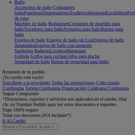
Baño
Accesorios de baño
Colgadores
baño
Papeleras
Dispensadores
Toalleros
Jaboneras
Escobillero
Port
de ropa
Muebles de baño
Botiquines
Conjuntos de muebles para
baño
Tocadores para baño
Armarios para baño
Repisa para
baño
Espejos de baño
Espejos de baño sin Luz
Espejos de baño
iluminados
Espejos de baño con aumento
Sanitarios
Bañeras
Lavabos
Mamparas
Grifería
Grifos para cocina
Grifos para ducha
Seguridad de baño
Barras de seguridad para baño
Resumen de tu pedido
¡Tu carrito está vacío!
Suscríbete a la newsletter
Todas las promociones
Colecciones
Conforama
Tarjeta Conforama
Financiación
Catálogos Conforama
Seguir Comprando
*Descuentos, cupones y servicios son aplicados en el carrito. Haz
clic en Tramitar Pedido para ver estos descuentos e importes
Pago 100% seguro
Total con descuento
(IVA incluido*)
Ir Al Carrito