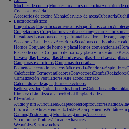
Cocina
Muebles de cocina
Muebles auxiliares de cocina
Armarios de co
Cocinas a medida
Accesorios de cocina
Menaje
Servicio de mesa
Cubertería
Cuchil
Electrodomésticos
Frigoríficos
Frigoríficos americanos
Frigoríficos combi
Vinoteca
Congeladores
Congeladores verticales
Congeladores horizontal
Lavadoras
Lavadoras de carga frontal
Lavadoras de carga super
Secadoras
Lavadoras - Secadoras
Secadoras con bomba de calo
Hornos
Conjunto de horno y placa
Hornos convencionales
Horno
Placas de cocina
Conjunto de horno y placa
Vitrocerámica
Placa
Lavavajillas
Lavavajillas 60cm
Lavavajillas 45cm
Lavavajillas i
Campanas extractoras
Campanas decorativas
Pequeños electrodomésticos
Microondas
Freidoras
Aspiradores
C
Calefacción
Termoventiladores
Convectores
Estufas
Radiadores
C
Climatización
Ventiladores
Aire acondicionado
Calentadores de agua
Termos eléctricos
Belleza y salud
Cuidado de los hombres
Cuidado cabello
Cuidad
Limpieza
Limpieza a vapor
Robot limpiacristales
Electrónica
Audio y hifi
Auriculares
Adaptadores
Reproductores
Radios
Alta
Informática
Almacenamiento
Tablets
Complementos
Portátiles
Im
Gaming & streaming
Monitores gaming
Accesorios
Smart home
Timbres
Cámaras
Altavoces
Wearables
Smartwatches