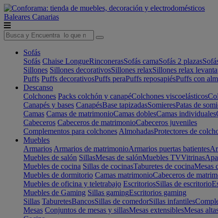
Baleares
Canarias
Sofás
Sofás
Chaise Longue
Rinconeras
Sofás cama
Sofás 2 plazas
Sofá
Sillones
Sillones decorativos
Sillones relax
Sillones relax levant
Puffs
Puffs decorativos
Puffs pera
Puffs reposapiés
Puffs con al
Descanso
Colchones
Packs colchón y canapé
Colchones viscoelásticos
Col
Canapés y bases
Canapés
Base tapizadas
Somieres
Patas de somi
Camas
Camas de matrimonio
Camas dobles
Camas individuales
Cabeceros
Cabeceros de matrimonio
Cabeceros juveniles
Complementos para colchones
Almohadas
Protectores de colch
Muebles
Armarios
Armarios de matrimonio
Armarios puertas batientes
Ar
Muebles de salón
Sillas
Mesas de salón
Muebles TV
Vitrinas
Apa
Muebles de cocina
Sillas de cocinas
Taburetes de cocina
Mesas d
Muebles de dormitorio
Camas matrimonio
Cabeceros de matrim
Muebles de oficina y teletrabajo
Escritorios
Sillas de escritorio
Es
Muebles de Gaming
Sillas gaming
Escritorios gaming
Sillas
Taburetes
Bancos
Sillas de comedor
Sillas infantiles
Complem
Mesas
Conjuntos de mesas y sillas
Mesas extensibles
Mesas alta