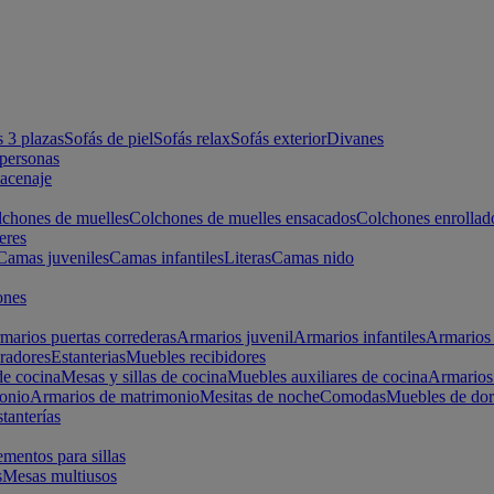
s 3 plazas
Sofás de piel
Sofás relax
Sofás exterior
Divanes
apersonas
macenaje
chones de muelles
Colchones de muelles ensacados
Colchones enrollad
eres
Camas juveniles
Camas infantiles
Literas
Camas nido
ones
marios puertas correderas
Armarios juvenil
Armarios infantiles
Armarios 
radores
Estanterias
Muebles recibidores
e cocina
Mesas y sillas de cocina
Muebles auxiliares de cocina
Armarios
onio
Armarios de matrimonio
Mesitas de noche
Comodas
Muebles de dor
tanterías
entos para sillas
s
Mesas multiusos