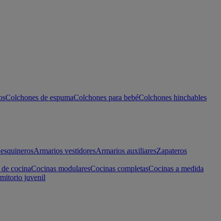
os
Colchones de espuma
Colchones para bebé
Colchones hinchables
esquineros
Armarios vestidores
Armarios auxiliares
Zapateros
 de cocina
Cocinas modulares
Cocinas completas
Cocinas a medida
mitorio juvenil