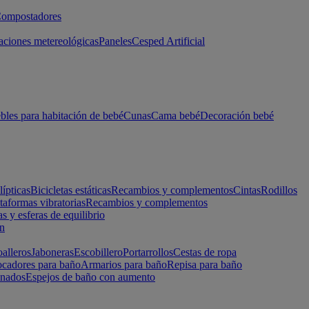
ompostadores
aciones metereológicas
Paneles
Cesped Artificial
les para habitación de bebé
Cunas
Cama bebé
Decoración bebé
lípticas
Bicicletas estáticas
Recambios y complementos
Cintas
Rodillos
taformas vibratorias
Recambios y complementos
s y esferas de equilibrio
ón
alleros
Jaboneras
Escobillero
Portarrollos
Cestas de ropa
cadores para baño
Armarios para baño
Repisa para baño
inados
Espejos de baño con aumento