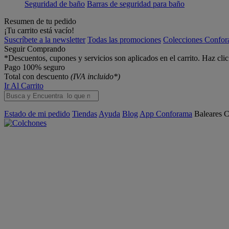
Seguridad de baño
Barras de seguridad para baño
Resumen de tu pedido
¡Tu carrito está vacío!
Suscríbete a la newsletter
Todas las promociones
Colecciones Confo
Seguir Comprando
*Descuentos, cupones y servicios son aplicados en el carrito. Haz cli
Pago 100% seguro
Total con descuento
(IVA incluido*)
Ir Al Carrito
Estado de mi pedido
Tiendas
Ayuda
Blog
App Conforama
Baleares
C