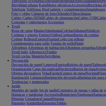
Televisión
Accesorios
Televisores
Reproductores
Adaptadores
Pr
Movilidad urbana
Karts
Motos eléctricas
Accesorios
Bicicletas el
Telefonía
Teléfonos fijos
Gadgets y complementos
Smartphones
Foto y vídeo
Cámaras de fotos
Trípodes
Videocámaras
Cables
Cables HDMI
Cables de alimentación
Cables USB
Cable
Consolas y videojuegos
Accesorios
Textil
Ropa de cama
Mantas
Almohadas
Colchas
Sábanas
Nórdicos
Cortinas y estores
Estores
Visillos
Cortinas
Barras de cortina
Cojines
Relleno
Exterior
Fundas
Cojín con relleno
Complementos para sofás
Fundas de sofás
Plaids
Alfombras
Alfombras de habitación
Alfombras pequeñas
Alfomb
Textil baño
Albornoces
Toallas
Textil cocina
Manteles
Servilletas
Decoración
Decoración de pared
Letreros
Espejos
Relojes de pared
Tableros
Organización
Cajas decorativas
Percheros
Burros de ropa
Joyero
Objetos decorativos
Velas
Faroles
Centros de mesa
Navidad
Flore
Iluminación
Lámparas
Iluminación decorativa
Iluminación para 
Tendencias y temporadas
Jardín
Muebles de jardín
Set de jardín
Conjuntos de mesas y sillas de j
Hamacas y tumbonas
Accesorios
Balancines
Tumbonas
Hamaca
Pérgolas
Cenadores
Carpas
Pérgolas
Parasoles
Sombrillas
Parasoles
Toldos