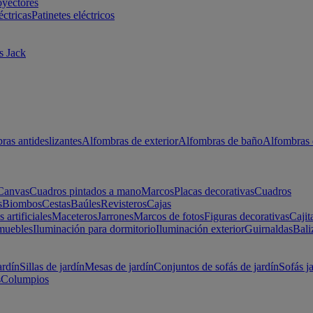
oyectores
éctricas
Patinetes eléctricos
s Jack
ras antideslizantes
Alfombras de exterior
Alfombras de baño
Alfombras 
Canvas
Cuadros pintados a mano
Marcos
Placas decorativas
Cuadros
s
Biombos
Cestas
Baúles
Revisteros
Cajas
s artificiales
Maceteros
Jarrones
Marcos de fotos
Figuras decorativas
Cajit
muebles
Iluminación para dormitorio
Iluminación exterior
Guirnaldas
Bali
ardín
Sillas de jardín
Mesas de jardín
Conjuntos de sofás de jardín
Sofás j
s
Columpios