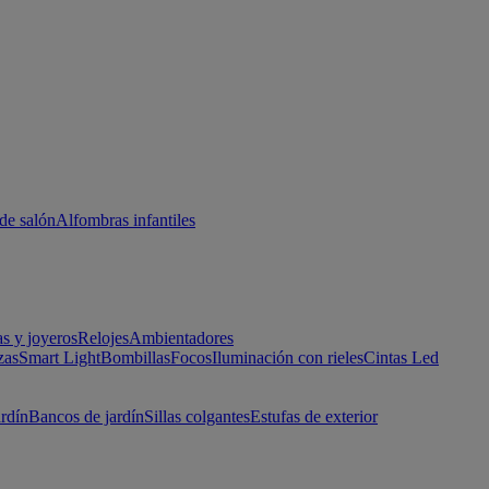
de salón
Alfombras infantiles
as y joyeros
Relojes
Ambientadores
zas
Smart Light
Bombillas
Focos
Iluminación con rieles
Cintas Led
ardín
Bancos de jardín
Sillas colgantes
Estufas de exterior