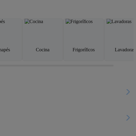
napés
Cocina
Frigoríficos
Lavadoras