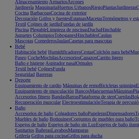
Almacenamiento
Armarios
Arcones
Jardinería
Maquinaria
Huertos Urbanos
Riego
Plantas
Jardineras
C
Cocina
Barbacoas
Cocina de exterior
Decoración
Grifos y fuentes
Estatuas
Macetas
Termómetros y est
Textil
Cojines de jardín
Fundas de jardín
Piscina
Plegable
Limpieza de piscinas
Ducha
Hinchable
Juguetes
Columpios
Toboganes
Hinchables
Casitas
Mascotas
Comederos
Jaulas
Casetas para mascotas
Bebé
Habitación bebé
Humidificadores
Cestas
Colchón para bebé
Mueb
Paseo
Coche
Mochilas
Accesorios
Capazos
Carrito ligero
Baño e higiene
Aspirador nasal
Orinales
Textil bebé
Cojines
Funda
Seguridad
Barreras
Deporte
Equipamiento de cardio
Máquinas de remo
Bicicletas spinning
E
Equipamiento de musculación
Bancos
Mancuernas
Máquinas
Pla
Accesorios fitness
Bandas
Barras
Plataforma de step
Cuerdas
Bola
Recuperación muscular
Electroestimulación
Terapia de percusi
Baño
Accesorios de baño
Colgadores baño
Papeleras
Dispensadores
To
Muebles de baño
Botiquines
Conjuntos de muebles para baño
To
Espejos de baño
Espejos de baño sin Luz
Espejos de baño ilum
Sanitarios
Bañeras
Lavabos
Mamparas
Grifería
Grifos para cocina
Grifos para ducha