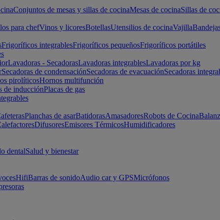
cina
Conjuntos de mesas y sillas de cocina
Mesas de cocina
Sillas de coc
los para chef
Vinos y licores
Botellas
Utensilios de cocina
Vajilla
Bandeja
s
Frigoríficos integrables
Frigoríficos pequeños
Frigoríficos portátiles
es
ior
Lavadoras - Secadoras
Lavadoras integrables
Lavadoras por kg
r
Secadoras de condensación
Secadoras de evacuación
Secadoras integra
s pirolíticos
Hornos multifunción
s de inducción
Placas de gas
ntegrables
afeteras
Planchas de asar
Batidoras
Amasadores
Robots de Cocina
Balanz
alefactores
Difusores
Emisores Térmicos
Humidificadores
o dental
Salud y bienestar
voces
Hifi
Barras de sonido
Audio car y GPS
Micrófonos
presoras