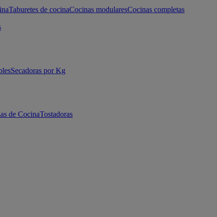
ina
Taburetes de cocina
Cocinas modulares
Cocinas completas
s
bles
Secadoras por Kg
as de Cocina
Tostadoras