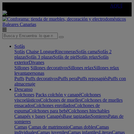
🔵Cambia tu electro con
-10% EXTRA
de descuento ☑️
AQUÍ
Baleares
Canarias
Sofás
Sofás
Chaise Longue
Rinconeras
Sofás cama
Sofás 2
plazas
Sofás 3 plazas
Sofás de piel
Sofás relax
Sofás
exterior
Divanes
Sillones
Sillones decorativos
Sillones relax
Sillones relax
levantapersonas
Puffs
Puffs decorativos
Puffs pera
Puffs reposapiés
Puffs con
almacenaje
Descanso
Colchones
Packs colchón y canapé
Colchones
viscoelásticos
Colchones de muelles
Colchones de muelles
ensacados
Colchones enrollados
Colchones de
espuma
Colchones para bebé
Colchones hinchables
Canapés y bases
Canapés
Base tapizadas
Somieres
Patas de
somieres
Camas
Camas de matrimonio
Camas dobles
Camas
individuales
Camas juveniles
Camas infantiles
Literas
Camas