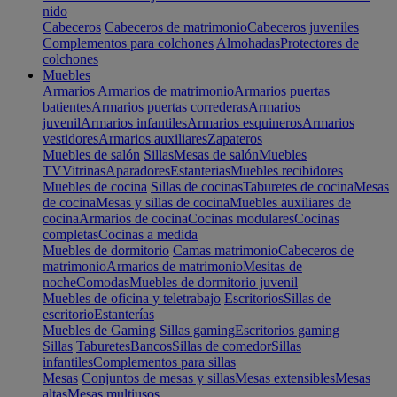
nido
Cabeceros
Cabeceros de matrimonio
Cabeceros juveniles
Complementos para colchones
Almohadas
Protectores de
colchones
Muebles
Armarios
Armarios de matrimonio
Armarios puertas
batientes
Armarios puertas correderas
Armarios
juvenil
Armarios infantiles
Armarios esquineros
Armarios
vestidores
Armarios auxiliares
Zapateros
Muebles de salón
Sillas
Mesas de salón
Muebles
TV
Vitrinas
Aparadores
Estanterias
Muebles recibidores
Muebles de cocina
Sillas de cocinas
Taburetes de cocina
Mesas
de cocina
Mesas y sillas de cocina
Muebles auxiliares de
cocina
Armarios de cocina
Cocinas modulares
Cocinas
completas
Cocinas a medida
Muebles de dormitorio
Camas matrimonio
Cabeceros de
matrimonio
Armarios de matrimonio
Mesitas de
noche
Comodas
Muebles de dormitorio juvenil
Muebles de oficina y teletrabajo
Escritorios
Sillas de
escritorio
Estanterías
Muebles de Gaming
Sillas gaming
Escritorios gaming
Sillas
Taburetes
Bancos
Sillas de comedor
Sillas
infantiles
Complementos para sillas
Mesas
Conjuntos de mesas y sillas
Mesas extensibles
Mesas
altas
Mesas multiusos