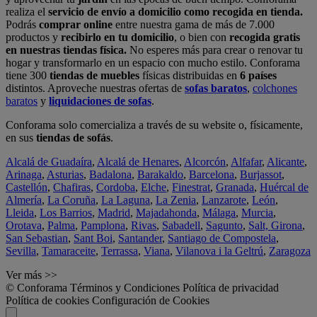
realiza el
servicio de envío a domicilio como recogida en tienda.
Podrás
comprar online
entre nuestra gama de más de 7.000
productos y
recibirlo en tu domicilio
, o bien con
recogida gratis
en nuestras tiendas física.
No esperes más para crear o renovar tu
hogar y transformarlo en un espacio con mucho estilo. Conforama
tiene 300
tiendas de muebles
físicas distribuidas en
6 países
distintos. Aproveche nuestras ofertas de
sofas baratos
,
colchones
baratos
y
liquidaciones de sofas
.
Conforama solo comercializa a través de su website o, físicamente,
en sus
tiendas de sofás
.
Alcalá de Guadaíra
,
Alcalá de Henares
,
Alcorcón
,
Alfafar
,
Alicante
,
Arinaga
,
Asturias
,
Badalona
,
Barakaldo
,
Barcelona
,
Burjassot
,
Castellón
,
Chafiras
,
Cordoba
,
Elche
,
Finestrat
,
Granada
,
Huércal de
Almería
,
La Coruña
,
La Laguna
,
La Zenia
,
Lanzarote
,
León
,
Lleida
,
Los Barrios
,
Madrid
,
Majadahonda
,
Málaga
,
Murcia
,
Orotava
,
Palma
,
Pamplona
,
Rivas
,
Sabadell
,
Sagunto
,
Salt, Girona
,
San Sebastian
,
Sant Boi
,
Santander
,
Santiago de Compostela
,
Sevilla
,
Tamaraceite
,
Terrassa
,
Viana
,
Vilanova i la Geltrú
,
Zaragoza
Ver más >>
© Conforama
Términos y Condiciones
Política de privacidad
Política de cookies
Configuración de Cookies