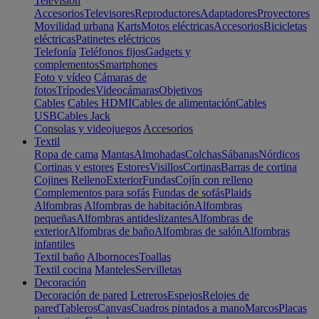
Televisión
Accesorios
Televisores
Reproductores
Adaptadores
Proyectores
Movilidad urbana
Karts
Motos eléctricas
Accesorios
Bicicletas
eléctricas
Patinetes eléctricos
Telefonía
Teléfonos fijos
Gadgets y
complementos
Smartphones
Foto y vídeo
Cámaras de
fotos
Trípodes
Videocámaras
Objetivos
Cables
Cables HDMI
Cables de alimentación
Cables
USB
Cables Jack
Consolas y videojuegos
Accesorios
Textil
Ropa de cama
Mantas
Almohadas
Colchas
Sábanas
Nórdicos
Cortinas y estores
Estores
Visillos
Cortinas
Barras de cortina
Cojines
Relleno
Exterior
Fundas
Cojín con relleno
Complementos para sofás
Fundas de sofás
Plaids
Alfombras
Alfombras de habitación
Alfombras
pequeñas
Alfombras antideslizantes
Alfombras de
exterior
Alfombras de baño
Alfombras de salón
Alfombras
infantiles
Textil baño
Albornoces
Toallas
Textil cocina
Manteles
Servilletas
Decoración
Decoración de pared
Letreros
Espejos
Relojes de
pared
Tableros
Canvas
Cuadros pintados a mano
Marcos
Placas