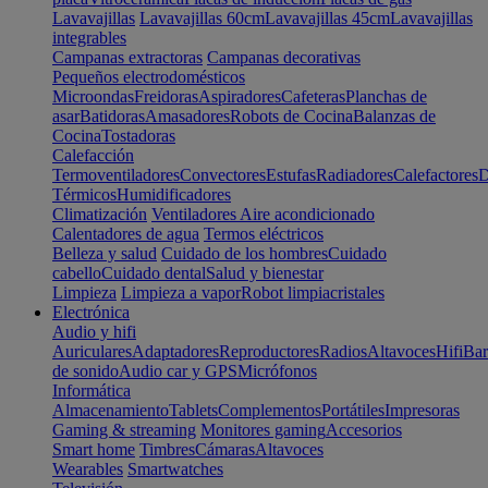
Lavavajillas
Lavavajillas 60cm
Lavavajillas 45cm
Lavavajillas
integrables
Campanas extractoras
Campanas decorativas
Pequeños electrodomésticos
Microondas
Freidoras
Aspiradores
Cafeteras
Planchas de
asar
Batidoras
Amasadores
Robots de Cocina
Balanzas de
Cocina
Tostadoras
Calefacción
Termoventiladores
Convectores
Estufas
Radiadores
Calefactores
D
Térmicos
Humidificadores
Climatización
Ventiladores
Aire acondicionado
Calentadores de agua
Termos eléctricos
Belleza y salud
Cuidado de los hombres
Cuidado
cabello
Cuidado dental
Salud y bienestar
Limpieza
Limpieza a vapor
Robot limpiacristales
Electrónica
Audio y hifi
Auriculares
Adaptadores
Reproductores
Radios
Altavoces
Hifi
Bar
de sonido
Audio car y GPS
Micrófonos
Informática
Almacenamiento
Tablets
Complementos
Portátiles
Impresoras
Gaming & streaming
Monitores gaming
Accesorios
Smart home
Timbres
Cámaras
Altavoces
Wearables
Smartwatches