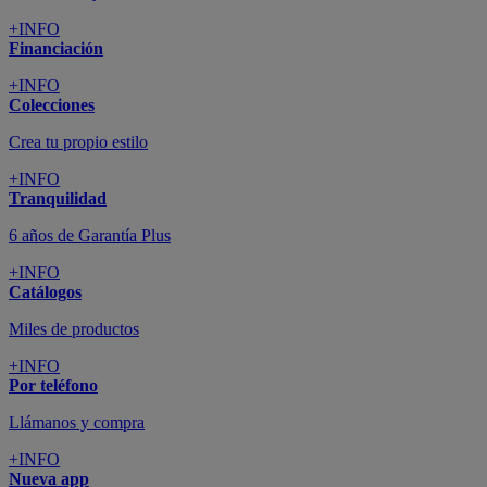
+INFO
Financiación
+INFO
Colecciones
Crea tu propio estilo
+INFO
Tranquilidad
6 años de Garantía Plus
+INFO
Catálogos
Miles de productos
+INFO
Por teléfono
Llámanos y compra
+INFO
Nueva app