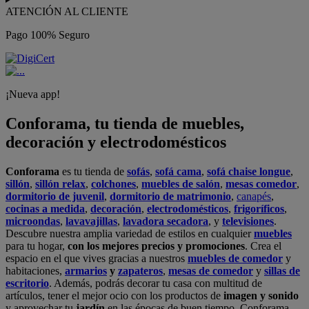
ATENCIÓN AL CLIENTE
Pago 100% Seguro
¡Nueva app!
Conforama, tu tienda de muebles,
decoración y electrodomésticos
Conforama
es tu tienda de
sofás
,
sofá cama
,
sofá chaise longue
,
sillón
,
sillón relax
,
colchones
,
muebles de salón
,
mesas comedor
,
dormitorio de juvenil
,
dormitorio de matrimonio
,
canapés
,
cocinas a medida
,
decoración
,
electrodomésticos
,
frigoríficos
,
microondas
,
lavavajillas
,
lavadora secadora
, y
televisiones
.
Descubre nuestra amplia variedad de estilos en cualquier
muebles
para tu hogar,
con los mejores precios y promociones
. Crea el
espacio en el que vives gracias a nuestros
muebles de comedor
y
habitaciones,
armarios
y
zapateros
,
mesas de comedor
y
sillas de
escritorio
. Además, podrás decorar tu casa con multitud de
artículos, tener el mejor ocio con los productos de
imagen y sonido
y aprovechar tu
jardín
en las épocas de buen tiempo. Conforama