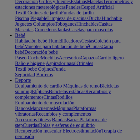
Decoración
Grifos y fuentes
Estatuas
Macetas
Termómetros y
estaciones metereológicas
Paneles
Cesped Artificial
Textil
Cojines de jardín
Fundas de jardín
Piscina
Plegable
Limpieza de piscinas
Ducha
Hinchable
Juguetes
Columpios
Toboganes
Hinchables
Casitas
Mascotas
Comederos
Jaulas
Casetas para mascotas
Bebé
Habitación bebé
Humidificadores
Cestas
Colchón para
bebé
Muebles para habitación de bebé
Cunas
Cama
bebé
Decoración bebé
Paseo
Coche
Mochilas
Accesorios
Capazos
Carrito ligero
Baño e higiene
Aspirador nasal
Orinales
Textil bebé
Cojines
Funda
Seguridad
Barreras
Deporte
Equipamiento de cardio
Máquinas de remo
Bicicletas
spinning
Elípticas
Bicicletas estáticas
Recambios y
complementos
Cintas
Rodillos
Equipamiento de musculación
Bancos
Mancuernas
Máquinas
Plataformas
vibratorias
Recambios y complementos
Accesorios fitness
Bandas
Barras
Plataforma de
step
Cuerdas
Bolas y esferas de equilibrio
Recuperación muscular
Electroestimulación
Terapia de
percusión