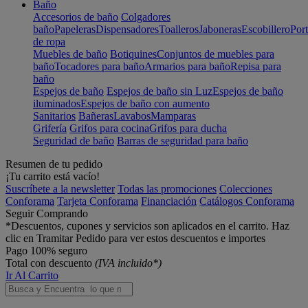
Baño
Accesorios de baño
Colgadores
baño
Papeleras
Dispensadores
Toalleros
Jaboneras
Escobillero
Port
de ropa
Muebles de baño
Botiquines
Conjuntos de muebles para
baño
Tocadores para baño
Armarios para baño
Repisa para
baño
Espejos de baño
Espejos de baño sin Luz
Espejos de baño
iluminados
Espejos de baño con aumento
Sanitarios
Bañeras
Lavabos
Mamparas
Grifería
Grifos para cocina
Grifos para ducha
Seguridad de baño
Barras de seguridad para baño
Resumen de tu pedido
¡Tu carrito está vacío!
Suscríbete a la newsletter
Todas las promociones
Colecciones
Conforama
Tarjeta Conforama
Financiación
Catálogos Conforama
Seguir Comprando
*Descuentos, cupones y servicios son aplicados en el carrito. Haz
clic en Tramitar Pedido para ver estos descuentos e importes
Pago 100% seguro
Total con descuento
(IVA incluido*)
Ir Al Carrito