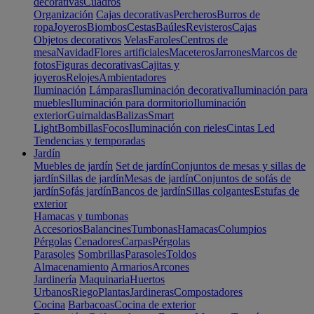
decorativas
Cuadros
Organización
Cajas decorativas
Percheros
Burros de
ropa
Joyeros
Biombos
Cestas
Baúles
Revisteros
Cajas
Objetos decorativos
Velas
Faroles
Centros de
mesa
Navidad
Flores artificiales
Maceteros
Jarrones
Marcos de
fotos
Figuras decorativas
Cajitas y
joyeros
Relojes
Ambientadores
Iluminación
Lámparas
Iluminación decorativa
Iluminación para
muebles
Iluminación para dormitorio
Iluminación
exterior
Guirnaldas
Balizas
Smart
Light
Bombillas
Focos
Iluminación con rieles
Cintas Led
Tendencias y temporadas
Jardín
Muebles de jardín
Set de jardín
Conjuntos de mesas y sillas de
jardín
Sillas de jardín
Mesas de jardín
Conjuntos de sofás de
jardín
Sofás jardín
Bancos de jardín
Sillas colgantes
Estufas de
exterior
Hamacas y tumbonas
Accesorios
Balancines
Tumbonas
Hamacas
Columpios
Pérgolas
Cenadores
Carpas
Pérgolas
Parasoles
Sombrillas
Parasoles
Toldos
Almacenamiento
Armarios
Arcones
Jardinería
Maquinaria
Huertos
Urbanos
Riego
Plantas
Jardineras
Compostadores
Cocina
Barbacoas
Cocina de exterior