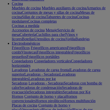
Cocina
Muebles de cocina
Muebles auxiliares de cocina
Armarios de
cocina
Conjuntos de mesas y sillas de cocina
Mesas de
cocina
Sillas de cocina
Taburetes de cocina
Cocinas
modulares
Cocinas completas
Cocinas a medida
Accesorios de cocina
Menaje
Servicio de
mesa
Cubertería
Cuchillos para chef
Vinos y
licores
Botellas
Utensilios de cocina
Vajilla
Bandejas
Electrodomésticos
Frigoríficos
Frigoríficos americanos
Frigoríficos
combi
Vinotecas
Frigoríficos integrables
Frigoríficos
pequeños
Frigoríficos portátiles
Congeladores
Congeladores verticales
Congeladores
horizontales
Lavadoras
Lavadoras de carga frontal
Lavadoras de carga
superior
Lavadoras - Secadoras
Lavadoras
integrables
Lavadoras por kg
Secadoras
Lavadoras - Secadoras
Secadoras con bomba de
calor
Secadoras de condensación
Secadoras de
evacuación
Secadoras integrables
Secadoras por Kg
Hornos
Conjunto de horno y placa
Hornos
convencionales
Hornos pirolíticos
Hornos multifunción
Placas de cocina
Conjunto de horno y
placa
Vitrocerámica
Placas de inducción
Placas de gas