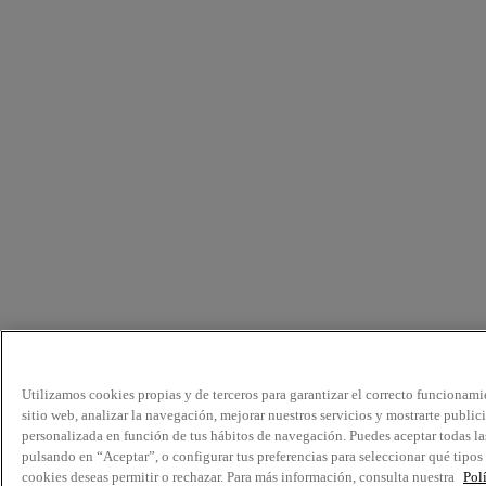
Utilizamos cookies propias y de terceros para garantizar el correcto funcionami
sitio web, analizar la navegación, mejorar nuestros servicios y mostrarte public
personalizada en función de tus hábitos de navegación. Puedes aceptar todas la
pulsando en “Aceptar”, o configurar tus preferencias para seleccionar qué tipos
cookies deseas permitir o rechazar. Para más información, consulta nuestra
Pol