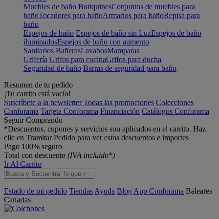
Muebles de baño
Botiquines
Conjuntos de muebles para
baño
Tocadores para baño
Armarios para baño
Repisa para
baño
Espejos de baño
Espejos de baño sin Luz
Espejos de baño
iluminados
Espejos de baño con aumento
Sanitarios
Bañeras
Lavabos
Mamparas
Grifería
Grifos para cocina
Grifos para ducha
Seguridad de baño
Barras de seguridad para baño
Resumen de tu pedido
¡Tu carrito está vacío!
Suscríbete a la newsletter
Todas las promociones
Colecciones
Conforama
Tarjeta Conforama
Financiación
Catálogos Conforama
Seguir Comprando
*Descuentos, cupones y servicios son aplicados en el carrito. Haz
clic en Tramitar Pedido para ver estos descuentos e importes
Pago 100% seguro
Total con descuento
(IVA incluido*)
Ir Al Carrito
Estado de mi pedido
Tiendas
Ayuda
Blog
App Conforama
Baleares
Canarias