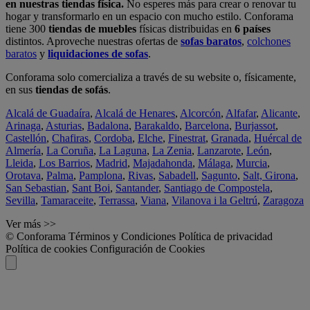
en nuestras tiendas física.
No esperes más para crear o renovar tu
hogar y transformarlo en un espacio con mucho estilo. Conforama
tiene 300
tiendas de muebles
físicas distribuidas en
6 países
distintos. Aproveche nuestras ofertas de
sofas baratos
,
colchones
baratos
y
liquidaciones de sofas
.
Conforama solo comercializa a través de su website o, físicamente,
en sus
tiendas de sofás
.
Alcalá de Guadaíra
,
Alcalá de Henares
,
Alcorcón
,
Alfafar
,
Alicante
,
Arinaga
,
Asturias
,
Badalona
,
Barakaldo
,
Barcelona
,
Burjassot
,
Castellón
,
Chafiras
,
Cordoba
,
Elche
,
Finestrat
,
Granada
,
Huércal de
Almería
,
La Coruña
,
La Laguna
,
La Zenia
,
Lanzarote
,
León
,
Lleida
,
Los Barrios
,
Madrid
,
Majadahonda
,
Málaga
,
Murcia
,
Orotava
,
Palma
,
Pamplona
,
Rivas
,
Sabadell
,
Sagunto
,
Salt, Girona
,
San Sebastian
,
Sant Boi
,
Santander
,
Santiago de Compostela
,
Sevilla
,
Tamaraceite
,
Terrassa
,
Viana
,
Vilanova i la Geltrú
,
Zaragoza
Ver más >>
© Conforama
Términos y Condiciones
Política de privacidad
Política de cookies
Configuración de Cookies