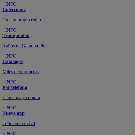
+INFO
Colecciones
Crea tu propio estilo
+INFO
Tranquilidad
6 años de Garantía Plus
+INFO
Catálogos
Miles de productos
+INFO
Por teléfono
Llámanos y compra
+INFO
Nueva app
Todo en tu móvil
+INFO