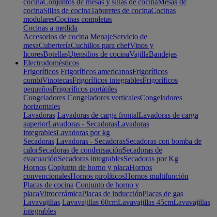
cocina
Conjuntos de mesas y sillas de cocina
Mesas de
cocina
Sillas de cocina
Taburetes de cocina
Cocinas
modulares
Cocinas completas
Cocinas a medida
Accesorios de cocina
Menaje
Servicio de
mesa
Cubertería
Cuchillos para chef
Vinos y
licores
Botellas
Utensilios de cocina
Vajilla
Bandejas
Electrodomésticos
Frigoríficos
Frigoríficos americanos
Frigoríficos
combi
Vinotecas
Frigoríficos integrables
Frigoríficos
pequeños
Frigoríficos portátiles
Congeladores
Congeladores verticales
Congeladores
horizontales
Lavadoras
Lavadoras de carga frontal
Lavadoras de carga
superior
Lavadoras - Secadoras
Lavadoras
integrables
Lavadoras por kg
Secadoras
Lavadoras - Secadoras
Secadoras con bomba de
calor
Secadoras de condensación
Secadoras de
evacuación
Secadoras integrables
Secadoras por Kg
Hornos
Conjunto de horno y placa
Hornos
convencionales
Hornos pirolíticos
Hornos multifunción
Placas de cocina
Conjunto de horno y
placa
Vitrocerámica
Placas de inducción
Placas de gas
Lavavajillas
Lavavajillas 60cm
Lavavajillas 45cm
Lavavajillas
integrables