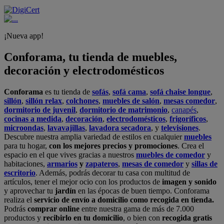
¡Nueva app!
Conforama, tu tienda de muebles,
decoración y electrodomésticos
Conforama
es tu tienda de
sofás
,
sofá cama
,
sofá chaise longue
,
sillón
,
sillón relax
,
colchones
,
muebles de salón
,
mesas comedor
,
dormitorio de juvenil
,
dormitorio de matrimonio
,
canapés
,
cocinas a medida
,
decoración
,
electrodomésticos
,
frigoríficos
,
microondas
,
lavavajillas
,
lavadora secadora
, y
televisiones
.
Descubre nuestra amplia variedad de estilos en cualquier
muebles
para tu hogar,
con los mejores precios y promociones
. Crea el
espacio en el que vives gracias a nuestros
muebles de comedor
y
habitaciones,
armarios
y
zapateros
,
mesas de comedor
y
sillas de
escritorio
. Además, podrás decorar tu casa con multitud de
artículos, tener el mejor ocio con los productos de
imagen y sonido
y aprovechar tu
jardín
en las épocas de buen tiempo. Conforama
realiza el
servicio de envío a domicilio como recogida en tienda.
Podrás
comprar online
entre nuestra gama de más de 7.000
productos y
recibirlo en tu domicilio
, o bien con
recogida gratis