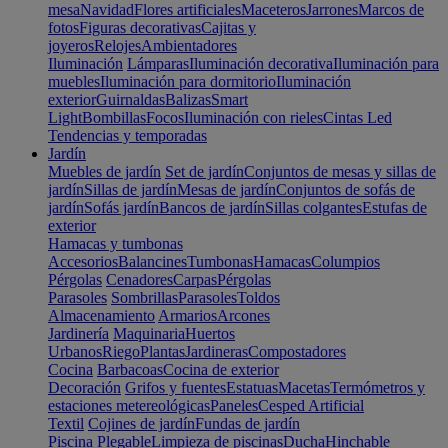
mesa
Navidad
Flores artificiales
Maceteros
Jarrones
Marcos de
fotos
Figuras decorativas
Cajitas y
joyeros
Relojes
Ambientadores
Iluminación
Lámparas
Iluminación decorativa
Iluminación para
muebles
Iluminación para dormitorio
Iluminación
exterior
Guirnaldas
Balizas
Smart
Light
Bombillas
Focos
Iluminación con rieles
Cintas Led
Tendencias y temporadas
Jardín
Muebles de jardín
Set de jardín
Conjuntos de mesas y sillas de
jardín
Sillas de jardín
Mesas de jardín
Conjuntos de sofás de
jardín
Sofás jardín
Bancos de jardín
Sillas colgantes
Estufas de
exterior
Hamacas y tumbonas
Accesorios
Balancines
Tumbonas
Hamacas
Columpios
Pérgolas
Cenadores
Carpas
Pérgolas
Parasoles
Sombrillas
Parasoles
Toldos
Almacenamiento
Armarios
Arcones
Jardinería
Maquinaria
Huertos
Urbanos
Riego
Plantas
Jardineras
Compostadores
Cocina
Barbacoas
Cocina de exterior
Decoración
Grifos y fuentes
Estatuas
Macetas
Termómetros y
estaciones metereológicas
Paneles
Cesped Artificial
Textil
Cojines de jardín
Fundas de jardín
Piscina
Plegable
Limpieza de piscinas
Ducha
Hinchable