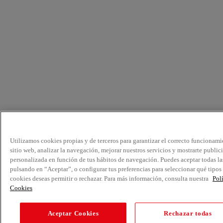
Utilizamos cookies propias y de terceros para garantizar el correcto funcionami
sitio web, analizar la navegación, mejorar nuestros servicios y mostrarte public
personalizada en función de tus hábitos de navegación. Puedes aceptar todas la
pulsando en “Aceptar”, o configurar tus preferencias para seleccionar qué tipos
cookies deseas permitir o rechazar. Para más información, consulta nuestra
Pol
Cookies
Aceptar Cookies
Rechazar todas