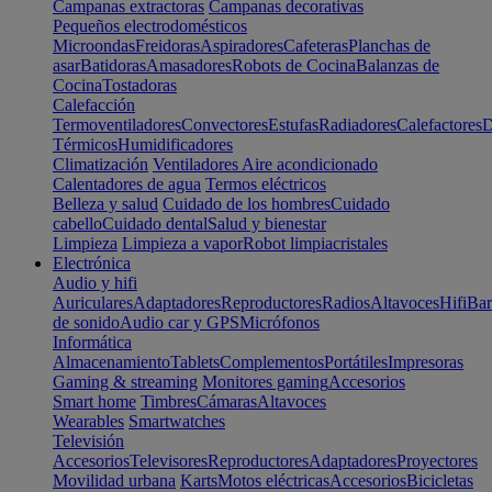
Campanas extractoras
Campanas decorativas
Pequeños electrodomésticos
Microondas
Freidoras
Aspiradores
Cafeteras
Planchas de
asar
Batidoras
Amasadores
Robots de Cocina
Balanzas de
Cocina
Tostadoras
Calefacción
Termoventiladores
Convectores
Estufas
Radiadores
Calefactores
D
Térmicos
Humidificadores
Climatización
Ventiladores
Aire acondicionado
Calentadores de agua
Termos eléctricos
Belleza y salud
Cuidado de los hombres
Cuidado
cabello
Cuidado dental
Salud y bienestar
Limpieza
Limpieza a vapor
Robot limpiacristales
Electrónica
Audio y hifi
Auriculares
Adaptadores
Reproductores
Radios
Altavoces
Hifi
Bar
de sonido
Audio car y GPS
Micrófonos
Informática
Almacenamiento
Tablets
Complementos
Portátiles
Impresoras
Gaming & streaming
Monitores gaming
Accesorios
Smart home
Timbres
Cámaras
Altavoces
Wearables
Smartwatches
Televisión
Accesorios
Televisores
Reproductores
Adaptadores
Proyectores
Movilidad urbana
Karts
Motos eléctricas
Accesorios
Bicicletas