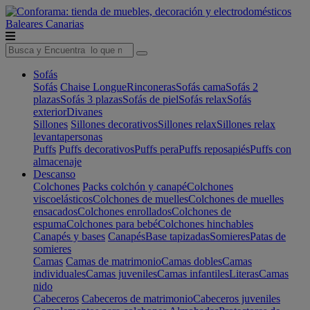
Baleares
Canarias
Sofás
Sofás
Chaise Longue
Rinconeras
Sofás cama
Sofás 2
plazas
Sofás 3 plazas
Sofás de piel
Sofás relax
Sofás
exterior
Divanes
Sillones
Sillones decorativos
Sillones relax
Sillones relax
levantapersonas
Puffs
Puffs decorativos
Puffs pera
Puffs reposapiés
Puffs con
almacenaje
Descanso
Colchones
Packs colchón y canapé
Colchones
viscoelásticos
Colchones de muelles
Colchones de muelles
ensacados
Colchones enrollados
Colchones de
espuma
Colchones para bebé
Colchones hinchables
Canapés y bases
Canapés
Base tapizadas
Somieres
Patas de
somieres
Camas
Camas de matrimonio
Camas dobles
Camas
individuales
Camas juveniles
Camas infantiles
Literas
Camas
nido
Cabeceros
Cabeceros de matrimonio
Cabeceros juveniles