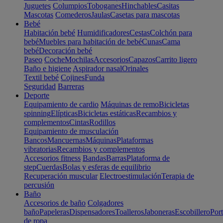
Juguetes
Columpios
Toboganes
Hinchables
Casitas
Mascotas
Comederos
Jaulas
Casetas para mascotas
Bebé
Habitación bebé
Humidificadores
Cestas
Colchón para
bebé
Muebles para habitación de bebé
Cunas
Cama
bebé
Decoración bebé
Paseo
Coche
Mochilas
Accesorios
Capazos
Carrito ligero
Baño e higiene
Aspirador nasal
Orinales
Textil bebé
Cojines
Funda
Seguridad
Barreras
Deporte
Equipamiento de cardio
Máquinas de remo
Bicicletas
spinning
Elípticas
Bicicletas estáticas
Recambios y
complementos
Cintas
Rodillos
Equipamiento de musculación
Bancos
Mancuernas
Máquinas
Plataformas
vibratorias
Recambios y complementos
Accesorios fitness
Bandas
Barras
Plataforma de
step
Cuerdas
Bolas y esferas de equilibrio
Recuperación muscular
Electroestimulación
Terapia de
percusión
Baño
Accesorios de baño
Colgadores
baño
Papeleras
Dispensadores
Toalleros
Jaboneras
Escobillero
Port
de ropa