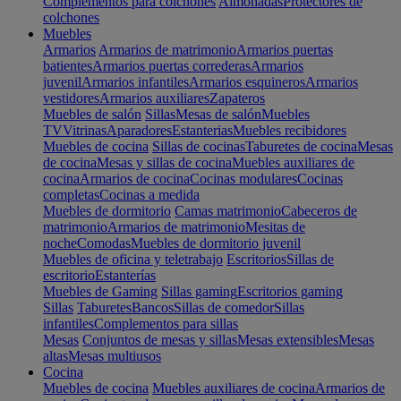
Complementos para colchones
Almohadas
Protectores de
colchones
Muebles
Armarios
Armarios de matrimonio
Armarios puertas
batientes
Armarios puertas correderas
Armarios
juvenil
Armarios infantiles
Armarios esquineros
Armarios
vestidores
Armarios auxiliares
Zapateros
Muebles de salón
Sillas
Mesas de salón
Muebles
TV
Vitrinas
Aparadores
Estanterias
Muebles recibidores
Muebles de cocina
Sillas de cocinas
Taburetes de cocina
Mesas
de cocina
Mesas y sillas de cocina
Muebles auxiliares de
cocina
Armarios de cocina
Cocinas modulares
Cocinas
completas
Cocinas a medida
Muebles de dormitorio
Camas matrimonio
Cabeceros de
matrimonio
Armarios de matrimonio
Mesitas de
noche
Comodas
Muebles de dormitorio juvenil
Muebles de oficina y teletrabajo
Escritorios
Sillas de
escritorio
Estanterías
Muebles de Gaming
Sillas gaming
Escritorios gaming
Sillas
Taburetes
Bancos
Sillas de comedor
Sillas
infantiles
Complementos para sillas
Mesas
Conjuntos de mesas y sillas
Mesas extensibles
Mesas
altas
Mesas multiusos
Cocina
Muebles de cocina
Muebles auxiliares de cocina
Armarios de