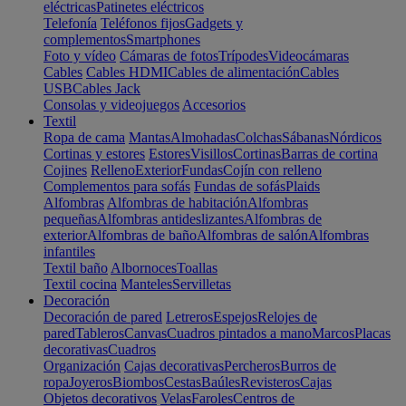
eléctricas
Patinetes eléctricos
Telefonía
Teléfonos fijos
Gadgets y
complementos
Smartphones
Foto y vídeo
Cámaras de fotos
Trípodes
Videocámaras
Cables
Cables HDMI
Cables de alimentación
Cables
USB
Cables Jack
Consolas y videojuegos
Accesorios
Textil
Ropa de cama
Mantas
Almohadas
Colchas
Sábanas
Nórdicos
Cortinas y estores
Estores
Visillos
Cortinas
Barras de cortina
Cojines
Relleno
Exterior
Fundas
Cojín con relleno
Complementos para sofás
Fundas de sofás
Plaids
Alfombras
Alfombras de habitación
Alfombras
pequeñas
Alfombras antideslizantes
Alfombras de
exterior
Alfombras de baño
Alfombras de salón
Alfombras
infantiles
Textil baño
Albornoces
Toallas
Textil cocina
Manteles
Servilletas
Decoración
Decoración de pared
Letreros
Espejos
Relojes de
pared
Tableros
Canvas
Cuadros pintados a mano
Marcos
Placas
decorativas
Cuadros
Organización
Cajas decorativas
Percheros
Burros de
ropa
Joyeros
Biombos
Cestas
Baúles
Revisteros
Cajas
Objetos decorativos
Velas
Faroles
Centros de