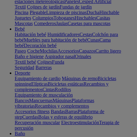
estaciones metereológicas
Paneles
Cesped Artificial
Textil
Cojines de jardín
Fundas de jardín
Piscina
Plegable
Limpieza de piscinas
Ducha
Hinchable
Juguetes
Columpios
Toboganes
Hinchables
Casitas
Mascotas
Comederos
Jaulas
Casetas para mascotas
Bebé
Habitación bebé
Humidificadores
Cestas
Colchón para
bebé
Muebles para habitación de bebé
Cunas
Cama
bebé
Decoración bebé
Paseo
Coche
Mochilas
Accesorios
Capazos
Carrito ligero
Baño e higiene
Aspirador nasal
Orinales
Textil bebé
Cojines
Funda
Seguridad
Barreras
Deporte
Equipamiento de cardio
Máquinas de remo
Bicicletas
spinning
Elípticas
Bicicletas estáticas
Recambios y
complementos
Cintas
Rodillos
Equipamiento de musculación
Bancos
Mancuernas
Máquinas
Plataformas
vibratorias
Recambios y complementos
Accesorios fitness
Bandas
Barras
Plataforma de
step
Cuerdas
Bolas y esferas de equilibrio
Recuperación muscular
Electroestimulación
Terapia de
percusión
Baño