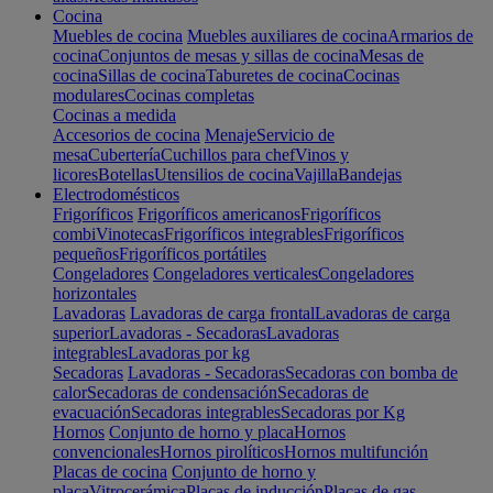
Cocina
Muebles de cocina
Muebles auxiliares de cocina
Armarios de
cocina
Conjuntos de mesas y sillas de cocina
Mesas de
cocina
Sillas de cocina
Taburetes de cocina
Cocinas
modulares
Cocinas completas
Cocinas a medida
Accesorios de cocina
Menaje
Servicio de
mesa
Cubertería
Cuchillos para chef
Vinos y
licores
Botellas
Utensilios de cocina
Vajilla
Bandejas
Electrodomésticos
Frigoríficos
Frigoríficos americanos
Frigoríficos
combi
Vinotecas
Frigoríficos integrables
Frigoríficos
pequeños
Frigoríficos portátiles
Congeladores
Congeladores verticales
Congeladores
horizontales
Lavadoras
Lavadoras de carga frontal
Lavadoras de carga
superior
Lavadoras - Secadoras
Lavadoras
integrables
Lavadoras por kg
Secadoras
Lavadoras - Secadoras
Secadoras con bomba de
calor
Secadoras de condensación
Secadoras de
evacuación
Secadoras integrables
Secadoras por Kg
Hornos
Conjunto de horno y placa
Hornos
convencionales
Hornos pirolíticos
Hornos multifunción
Placas de cocina
Conjunto de horno y
placa
Vitrocerámica
Placas de inducción
Placas de gas