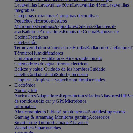
Lavavajillas
Lavavajillas 60cm
Lavavajillas 45cm
Lavavajillas
integrables
Campanas extractoras
Campanas decorativas
Pequeños electrodomésticos
Microondas
Freidoras
Aspiradores
Cafeteras
Planchas de
asar
Batidoras
Amasadores
Robots de Cocina
Balanzas de
Cocina
Tostadoras
Calefacción
Termoventiladores
Convectores
Estufas
Radiadores
Calefactores
D
Térmicos
Humidificadores
Climatización
Ventiladores
Aire acondicionado
Calentadores de agua
Termos eléctricos
Belleza y salud
Cuidado de los hombres
Cuidado
cabello
Cuidado dental
Salud y bienestar
Limpieza
Limpieza a vapor
Robot limpiacristales
Electrónica
Audio y hifi
Auriculares
Adaptadores
Reproductores
Radios
Altavoces
Hifi
Bar
de sonido
Audio car y GPS
Micrófonos
Informática
Almacenamiento
Tablets
Complementos
Portátiles
Impresoras
Gaming & streaming
Monitores gaming
Accesorios
Smart home
Timbres
Cámaras
Altavoces
Wearables
Smartwatches