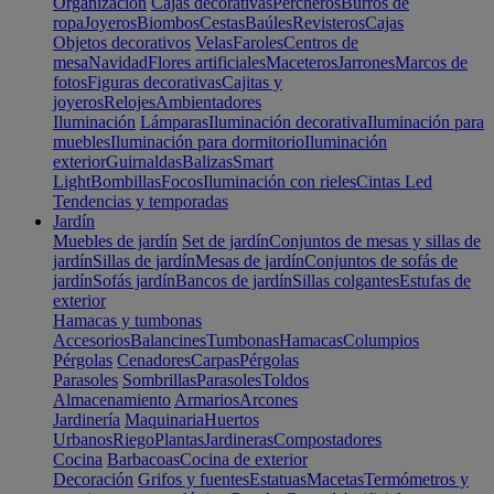
Organización
Cajas decorativas
Percheros
Burros de
ropa
Joyeros
Biombos
Cestas
Baúles
Revisteros
Cajas
Objetos decorativos
Velas
Faroles
Centros de
mesa
Navidad
Flores artificiales
Maceteros
Jarrones
Marcos de
fotos
Figuras decorativas
Cajitas y
joyeros
Relojes
Ambientadores
Iluminación
Lámparas
Iluminación decorativa
Iluminación para
muebles
Iluminación para dormitorio
Iluminación
exterior
Guirnaldas
Balizas
Smart
Light
Bombillas
Focos
Iluminación con rieles
Cintas Led
Tendencias y temporadas
Jardín
Muebles de jardín
Set de jardín
Conjuntos de mesas y sillas de
jardín
Sillas de jardín
Mesas de jardín
Conjuntos de sofás de
jardín
Sofás jardín
Bancos de jardín
Sillas colgantes
Estufas de
exterior
Hamacas y tumbonas
Accesorios
Balancines
Tumbonas
Hamacas
Columpios
Pérgolas
Cenadores
Carpas
Pérgolas
Parasoles
Sombrillas
Parasoles
Toldos
Almacenamiento
Armarios
Arcones
Jardinería
Maquinaria
Huertos
Urbanos
Riego
Plantas
Jardineras
Compostadores
Cocina
Barbacoas
Cocina de exterior
Decoración
Grifos y fuentes
Estatuas
Macetas
Termómetros y