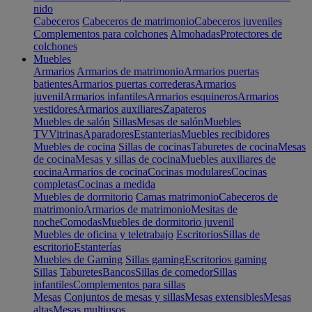
nido
Cabeceros
Cabeceros de matrimonio
Cabeceros juveniles
Complementos para colchones
Almohadas
Protectores de
colchones
Muebles
Armarios
Armarios de matrimonio
Armarios puertas
batientes
Armarios puertas correderas
Armarios
juvenil
Armarios infantiles
Armarios esquineros
Armarios
vestidores
Armarios auxiliares
Zapateros
Muebles de salón
Sillas
Mesas de salón
Muebles
TV
Vitrinas
Aparadores
Estanterias
Muebles recibidores
Muebles de cocina
Sillas de cocinas
Taburetes de cocina
Mesas
de cocina
Mesas y sillas de cocina
Muebles auxiliares de
cocina
Armarios de cocina
Cocinas modulares
Cocinas
completas
Cocinas a medida
Muebles de dormitorio
Camas matrimonio
Cabeceros de
matrimonio
Armarios de matrimonio
Mesitas de
noche
Comodas
Muebles de dormitorio juvenil
Muebles de oficina y teletrabajo
Escritorios
Sillas de
escritorio
Estanterías
Muebles de Gaming
Sillas gaming
Escritorios gaming
Sillas
Taburetes
Bancos
Sillas de comedor
Sillas
infantiles
Complementos para sillas
Mesas
Conjuntos de mesas y sillas
Mesas extensibles
Mesas
altas
Mesas multiusos