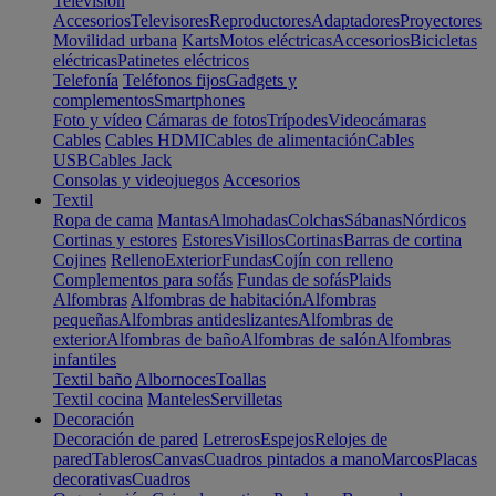
Televisión
Accesorios
Televisores
Reproductores
Adaptadores
Proyectores
Movilidad urbana
Karts
Motos eléctricas
Accesorios
Bicicletas
eléctricas
Patinetes eléctricos
Telefonía
Teléfonos fijos
Gadgets y
complementos
Smartphones
Foto y vídeo
Cámaras de fotos
Trípodes
Videocámaras
Cables
Cables HDMI
Cables de alimentación
Cables
USB
Cables Jack
Consolas y videojuegos
Accesorios
Textil
Ropa de cama
Mantas
Almohadas
Colchas
Sábanas
Nórdicos
Cortinas y estores
Estores
Visillos
Cortinas
Barras de cortina
Cojines
Relleno
Exterior
Fundas
Cojín con relleno
Complementos para sofás
Fundas de sofás
Plaids
Alfombras
Alfombras de habitación
Alfombras
pequeñas
Alfombras antideslizantes
Alfombras de
exterior
Alfombras de baño
Alfombras de salón
Alfombras
infantiles
Textil baño
Albornoces
Toallas
Textil cocina
Manteles
Servilletas
Decoración
Decoración de pared
Letreros
Espejos
Relojes de
pared
Tableros
Canvas
Cuadros pintados a mano
Marcos
Placas
decorativas
Cuadros