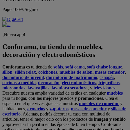
Pago 100% Seguro
¡Nueva app!
Conforama, tu tienda de muebles,
decoración y electrodomésticos
Conforama
es tu tienda de
sofás
,
sofá cama
,
sofá chaise longue
,
sillón
,
sillón relax
,
colchones
,
muebles de salón
,
mesas comedor
,
dormitorio de juvenil
,
dormitorio de matrimonio
,
canapés
,
cocinas a medida
,
decoración
,
electrodomésticos
,
frigoríficos
,
microondas
,
lavavajillas
,
lavadora secadora
, y
televisiones
.
Descubre nuestra amplia variedad de estilos en cualquier
muebles
para tu hogar,
con los mejores precios y promociones
. Crea el
espacio en el que vives gracias a nuestros
muebles de comedor
y
habitaciones,
armarios
y
zapateros
,
mesas de comedor
y
sillas de
escritorio
. Además, podrás decorar tu casa con multitud de
artículos, tener el mejor ocio con los productos de
imagen y sonido
y aprovechar tu
jardín
en las épocas de buen tiempo. Conforama
realiza el
servicio de envío a domicilio como recogida en tienda.