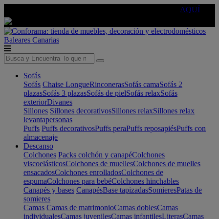
🔵Cambia tu electro con
-10% EXTRA
de descuento ☑️
AQUÍ
Baleares
Canarias
Sofás
Sofás
Chaise Longue
Rinconeras
Sofás cama
Sofás 2
plazas
Sofás 3 plazas
Sofás de piel
Sofás relax
Sofás
exterior
Divanes
Sillones
Sillones decorativos
Sillones relax
Sillones relax
levantapersonas
Puffs
Puffs decorativos
Puffs pera
Puffs reposapiés
Puffs con
almacenaje
Descanso
Colchones
Packs colchón y canapé
Colchones
viscoelásticos
Colchones de muelles
Colchones de muelles
ensacados
Colchones enrollados
Colchones de
espuma
Colchones para bebé
Colchones hinchables
Canapés y bases
Canapés
Base tapizadas
Somieres
Patas de
somieres
Camas
Camas de matrimonio
Camas dobles
Camas
individuales
Camas juveniles
Camas infantiles
Literas
Camas