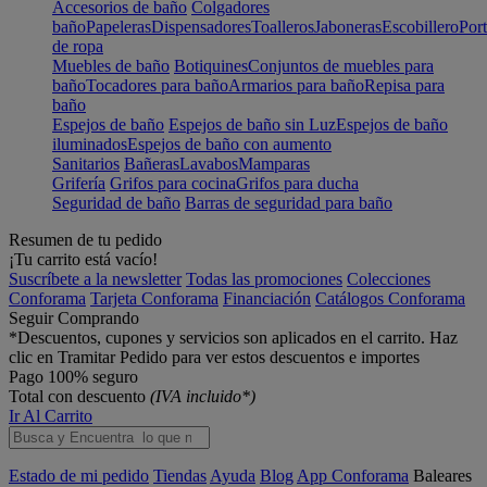
Accesorios de baño
Colgadores
baño
Papeleras
Dispensadores
Toalleros
Jaboneras
Escobillero
Port
de ropa
Muebles de baño
Botiquines
Conjuntos de muebles para
baño
Tocadores para baño
Armarios para baño
Repisa para
baño
Espejos de baño
Espejos de baño sin Luz
Espejos de baño
iluminados
Espejos de baño con aumento
Sanitarios
Bañeras
Lavabos
Mamparas
Grifería
Grifos para cocina
Grifos para ducha
Seguridad de baño
Barras de seguridad para baño
Resumen de tu pedido
¡Tu carrito está vacío!
Suscríbete a la newsletter
Todas las promociones
Colecciones
Conforama
Tarjeta Conforama
Financiación
Catálogos Conforama
Seguir Comprando
*Descuentos, cupones y servicios son aplicados en el carrito. Haz
clic en Tramitar Pedido para ver estos descuentos e importes
Pago 100% seguro
Total con descuento
(IVA incluido*)
Ir Al Carrito
Estado de mi pedido
Tiendas
Ayuda
Blog
App Conforama
Baleares