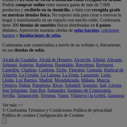
Podrás
comprar online
entre nuestra gama de más de 7.000
productos y
recibirlo en tu domicilio
, o bien con
recogida gratis
en nuestras tiendas física.
No esperes más para crear o renovar tu
hogar y transformarlo en un espacio con mucho estilo. Conforama
tiene 300
tiendas de muebles
físicas distribuidas en
6 países
distintos. Aproveche nuestras ofertas de
sofas baratos
,
colchones
baratos
y
liquidaciones de sofas
.
Conforama solo comercializa a través de su website o, físicamente,
en sus
tiendas de sofás
.
Alcalá de Guadaíra
,
Alcalá de Henares
,
Alcorcón
,
Alfafar
,
Alicante
,
Arinaga
,
Asturias
,
Badalona
,
Barakaldo
,
Barcelona
,
Burjassot
,
Castellón
,
Chafiras
,
Cordoba
,
Elche
,
Finestrat
,
Granada
,
Huércal de
Almería
,
La Coruña
,
La Laguna
,
La Zenia
,
Lanzarote
,
León
,
Lleida
,
Los Barrios
,
Madrid
,
Majadahonda
,
Málaga
,
Murcia
,
Orotava
,
Palma
,
Pamplona
,
Rivas
,
Sabadell
,
Sagunto
,
Salt, Girona
,
San Sebastian
,
Sant Boi
,
Santander
,
Santiago de Compostela
,
Sevilla
,
Tamaraceite
,
Terrassa
,
Viana
,
Vilanova i la Geltrú
,
Zaragoza
Ver más >>
© Conforama
Términos y Condiciones
Política de privacidad
Política de cookies
Configuración de Cookies