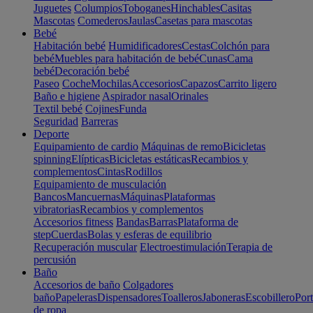
Juguetes
Columpios
Toboganes
Hinchables
Casitas
Mascotas
Comederos
Jaulas
Casetas para mascotas
Bebé
Habitación bebé
Humidificadores
Cestas
Colchón para
bebé
Muebles para habitación de bebé
Cunas
Cama
bebé
Decoración bebé
Paseo
Coche
Mochilas
Accesorios
Capazos
Carrito ligero
Baño e higiene
Aspirador nasal
Orinales
Textil bebé
Cojines
Funda
Seguridad
Barreras
Deporte
Equipamiento de cardio
Máquinas de remo
Bicicletas
spinning
Elípticas
Bicicletas estáticas
Recambios y
complementos
Cintas
Rodillos
Equipamiento de musculación
Bancos
Mancuernas
Máquinas
Plataformas
vibratorias
Recambios y complementos
Accesorios fitness
Bandas
Barras
Plataforma de
step
Cuerdas
Bolas y esferas de equilibrio
Recuperación muscular
Electroestimulación
Terapia de
percusión
Baño
Accesorios de baño
Colgadores
baño
Papeleras
Dispensadores
Toalleros
Jaboneras
Escobillero
Port
de ropa