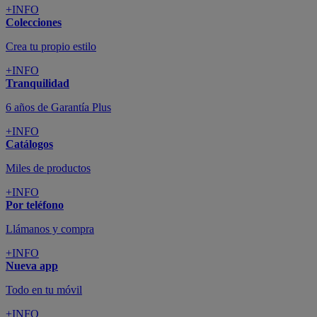
+INFO
Colecciones
Crea tu propio estilo
+INFO
Tranquilidad
6 años de Garantía Plus
+INFO
Catálogos
Miles de productos
+INFO
Por teléfono
Llámanos y compra
+INFO
Nueva app
Todo en tu móvil
+INFO