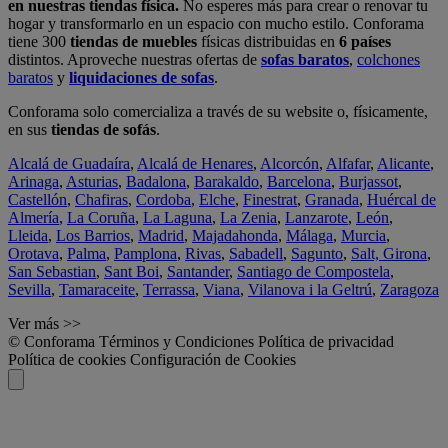
en nuestras tiendas física.
No esperes más para crear o renovar tu
hogar y transformarlo en un espacio con mucho estilo. Conforama
tiene 300
tiendas de muebles
físicas distribuidas en
6 países
distintos. Aproveche nuestras ofertas de
sofas baratos
,
colchones
baratos
y
liquidaciones de sofas
.
Conforama solo comercializa a través de su website o, físicamente,
en sus
tiendas de sofás
.
Alcalá de Guadaíra
,
Alcalá de Henares
,
Alcorcón
,
Alfafar
,
Alicante
,
Arinaga
,
Asturias
,
Badalona
,
Barakaldo
,
Barcelona
,
Burjassot
,
Castellón
,
Chafiras
,
Cordoba
,
Elche
,
Finestrat
,
Granada
,
Huércal de
Almería
,
La Coruña
,
La Laguna
,
La Zenia
,
Lanzarote
,
León
,
Lleida
,
Los Barrios
,
Madrid
,
Majadahonda
,
Málaga
,
Murcia
,
Orotava
,
Palma
,
Pamplona
,
Rivas
,
Sabadell
,
Sagunto
,
Salt, Girona
,
San Sebastian
,
Sant Boi
,
Santander
,
Santiago de Compostela
,
Sevilla
,
Tamaraceite
,
Terrassa
,
Viana
,
Vilanova i la Geltrú
,
Zaragoza
Ver más >>
© Conforama
Términos y Condiciones
Política de privacidad
Política de cookies
Configuración de Cookies