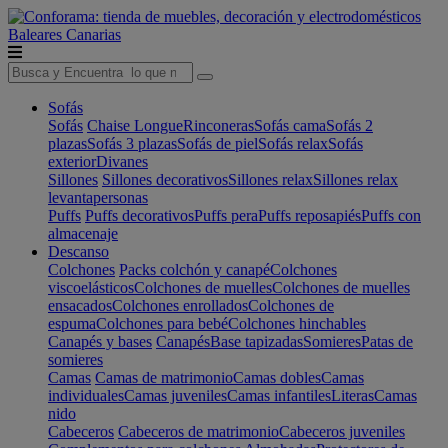
Baleares
Canarias
Sofás
Sofás
Chaise Longue
Rinconeras
Sofás cama
Sofás 2
plazas
Sofás 3 plazas
Sofás de piel
Sofás relax
Sofás
exterior
Divanes
Sillones
Sillones decorativos
Sillones relax
Sillones relax
levantapersonas
Puffs
Puffs decorativos
Puffs pera
Puffs reposapiés
Puffs con
almacenaje
Descanso
Colchones
Packs colchón y canapé
Colchones
viscoelásticos
Colchones de muelles
Colchones de muelles
ensacados
Colchones enrollados
Colchones de
espuma
Colchones para bebé
Colchones hinchables
Canapés y bases
Canapés
Base tapizadas
Somieres
Patas de
somieres
Camas
Camas de matrimonio
Camas dobles
Camas
individuales
Camas juveniles
Camas infantiles
Literas
Camas
nido
Cabeceros
Cabeceros de matrimonio
Cabeceros juveniles