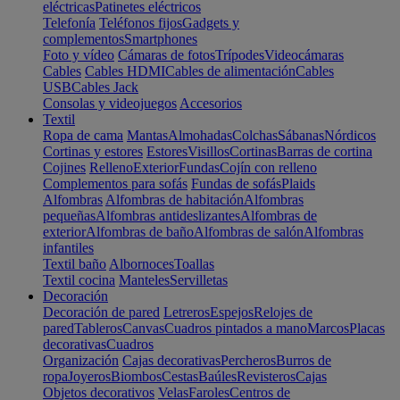
eléctricas
Patinetes eléctricos
Telefonía
Teléfonos fijos
Gadgets y
complementos
Smartphones
Foto y vídeo
Cámaras de fotos
Trípodes
Videocámaras
Cables
Cables HDMI
Cables de alimentación
Cables
USB
Cables Jack
Consolas y videojuegos
Accesorios
Textil
Ropa de cama
Mantas
Almohadas
Colchas
Sábanas
Nórdicos
Cortinas y estores
Estores
Visillos
Cortinas
Barras de cortina
Cojines
Relleno
Exterior
Fundas
Cojín con relleno
Complementos para sofás
Fundas de sofás
Plaids
Alfombras
Alfombras de habitación
Alfombras
pequeñas
Alfombras antideslizantes
Alfombras de
exterior
Alfombras de baño
Alfombras de salón
Alfombras
infantiles
Textil baño
Albornoces
Toallas
Textil cocina
Manteles
Servilletas
Decoración
Decoración de pared
Letreros
Espejos
Relojes de
pared
Tableros
Canvas
Cuadros pintados a mano
Marcos
Placas
decorativas
Cuadros
Organización
Cajas decorativas
Percheros
Burros de
ropa
Joyeros
Biombos
Cestas
Baúles
Revisteros
Cajas
Objetos decorativos
Velas
Faroles
Centros de