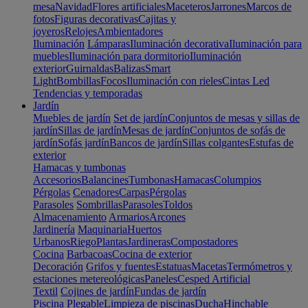
mesa
Navidad
Flores artificiales
Maceteros
Jarrones
Marcos de
fotos
Figuras decorativas
Cajitas y
joyeros
Relojes
Ambientadores
Iluminación
Lámparas
Iluminación decorativa
Iluminación para
muebles
Iluminación para dormitorio
Iluminación
exterior
Guirnaldas
Balizas
Smart
Light
Bombillas
Focos
Iluminación con rieles
Cintas Led
Tendencias y temporadas
Jardín
Muebles de jardín
Set de jardín
Conjuntos de mesas y sillas de
jardín
Sillas de jardín
Mesas de jardín
Conjuntos de sofás de
jardín
Sofás jardín
Bancos de jardín
Sillas colgantes
Estufas de
exterior
Hamacas y tumbonas
Accesorios
Balancines
Tumbonas
Hamacas
Columpios
Pérgolas
Cenadores
Carpas
Pérgolas
Parasoles
Sombrillas
Parasoles
Toldos
Almacenamiento
Armarios
Arcones
Jardinería
Maquinaria
Huertos
Urbanos
Riego
Plantas
Jardineras
Compostadores
Cocina
Barbacoas
Cocina de exterior
Decoración
Grifos y fuentes
Estatuas
Macetas
Termómetros y
estaciones metereológicas
Paneles
Cesped Artificial
Textil
Cojines de jardín
Fundas de jardín
Piscina
Plegable
Limpieza de piscinas
Ducha
Hinchable