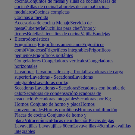
cocina
Conjuntos de mesas y sillas de cocina
Mesas de
cocina
Sillas de cocina
Taburetes de cocina
Cocinas
modulares
Cocinas completas
Cocinas a medida
Accesorios de cocina
Menaje
Servicio de
mesa
Cubertería
Cuchillos para chef
Vinos y
licores
Botellas
Utensilios de cocina
Vajilla
Bandejas
Electrodomésticos
Frigoríficos
Frigoríficos americanos
Frigoríficos
combi
Vinotecas
Frigoríficos integrables
Frigoríficos
pequeños
Frigoríficos portátiles
Congeladores
Congeladores verticales
Congeladores
horizontales
Lavadoras
Lavadoras de carga frontal
Lavadoras de carga
superior
Lavadoras - Secadoras
Lavadoras
integrables
Lavadoras por kg
Secadoras
Lavadoras - Secadoras
Secadoras con bomba de
calor
Secadoras de condensación
Secadoras de
evacuación
Secadoras integrables
Secadoras por Kg
Hornos
Conjunto de horno y placa
Hornos
convencionales
Hornos pirolíticos
Hornos multifunción
Placas de cocina
Conjunto de horno y
placa
Vitrocerámica
Placas de inducción
Placas de gas
Lavavajillas
Lavavajillas 60cm
Lavavajillas 45cm
Lavavajillas
integrables