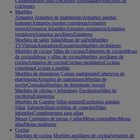
Complementos para colchones
Almohadas
Protectores de
colchones
Muebles
Armarios
Armarios de matrimonio
Armarios puertas
batientes
Armarios puertas correderas
Armarios
juvenil
Armarios infantiles
Armarios esquineros
Armarios
vestidores
Armarios auxiliares
Zapateros
Muebles de salón
Sillas
Mesas de salón
Muebles
TV
Vitrinas
Aparadores
Estanterias
Muebles recibidores
Muebles de cocina
Sillas de cocinas
Taburetes de cocina
Mesas
de cocina
Mesas y sillas de cocina
Muebles auxiliares de
cocina
Armarios de cocina
Cocinas modulares
Cocinas
completas
Cocinas a medida
Muebles de dormitorio
Camas matrimonio
Cabeceros de
matrimonio
Armarios de matrimonio
Mesitas de
noche
Comodas
Muebles de dormitorio juvenil
Muebles de oficina y teletrabajo
Escritorios
Sillas de
escritorio
Estanterías
Muebles de Gaming
Sillas gaming
Escritorios gaming
Sillas
Taburetes
Bancos
Sillas de comedor
Sillas
infantiles
Complementos para sillas
Mesas
Conjuntos de mesas y sillas
Mesas extensibles
Mesas
altas
Mesas multiusos
Cocina
Muebles de cocina
Muebles auxiliares de cocina
Armarios de