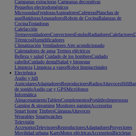
Campanas extractoras
Campanas decorativas
Pequeños electrodomésticos
Microondas
Freidoras
Aspiradores
Cafeteras
Planchas de
asar
Batidoras
Amasadores
Robots de Cocina
Balanzas de
Cocina
Tostadoras
Calefacción
Termoventiladores
Convectores
Estufas
Radiadores
Calefactores
D
Térmicos
Humidificadores
Climatización
Ventiladores
Aire acondicionado
Calentadores de agua
Termos eléctricos
Belleza y salud
Cuidado de los hombres
Cuidado
cabello
Cuidado dental
Salud y bienestar
Limpieza
Limpieza a vapor
Robot limpiacristales
Electrónica
Audio y hifi
Auriculares
Adaptadores
Reproductores
Radios
Altavoces
Hifi
Bar
de sonido
Audio car y GPS
Micrófonos
Informática
Almacenamiento
Tablets
Complementos
Portátiles
Impresoras
Gaming & streaming
Monitores gaming
Accesorios
Smart home
Timbres
Cámaras
Altavoces
Wearables
Smartwatches
Televisión
Accesorios
Televisores
Reproductores
Adaptadores
Proyectores
Movilidad urbana
Karts
Motos eléctricas
Accesorios
Bicicletas