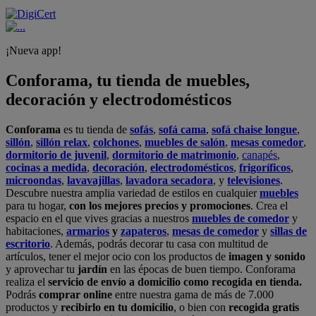
¡Nueva app!
Conforama, tu tienda de muebles,
decoración y electrodomésticos
Conforama
es tu tienda de
sofás
,
sofá cama
,
sofá chaise longue
,
sillón
,
sillón relax
,
colchones
,
muebles de salón
,
mesas comedor
,
dormitorio de juvenil
,
dormitorio de matrimonio
,
canapés
,
cocinas a medida
,
decoración
,
electrodomésticos
,
frigoríficos
,
microondas
,
lavavajillas
,
lavadora secadora
, y
televisiones
.
Descubre nuestra amplia variedad de estilos en cualquier
muebles
para tu hogar,
con los mejores precios y promociones
. Crea el
espacio en el que vives gracias a nuestros
muebles de comedor
y
habitaciones,
armarios
y
zapateros
,
mesas de comedor
y
sillas de
escritorio
. Además, podrás decorar tu casa con multitud de
artículos, tener el mejor ocio con los productos de
imagen y sonido
y aprovechar tu
jardín
en las épocas de buen tiempo. Conforama
realiza el
servicio de envío a domicilio como recogida en tienda.
Podrás
comprar online
entre nuestra gama de más de 7.000
productos y
recibirlo en tu domicilio
, o bien con
recogida gratis