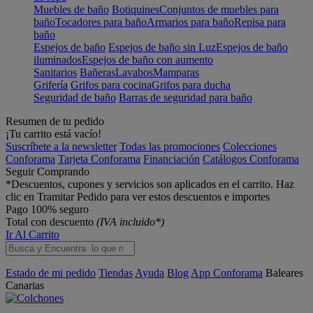
Muebles de baño
Botiquines
Conjuntos de muebles para
baño
Tocadores para baño
Armarios para baño
Repisa para
baño
Espejos de baño
Espejos de baño sin Luz
Espejos de baño
iluminados
Espejos de baño con aumento
Sanitarios
Bañeras
Lavabos
Mamparas
Grifería
Grifos para cocina
Grifos para ducha
Seguridad de baño
Barras de seguridad para baño
Resumen de tu pedido
¡Tu carrito está vacío!
Suscríbete a la newsletter
Todas las promociones
Colecciones
Conforama
Tarjeta Conforama
Financiación
Catálogos Conforama
Seguir Comprando
*Descuentos, cupones y servicios son aplicados en el carrito. Haz
clic en Tramitar Pedido para ver estos descuentos e importes
Pago 100% seguro
Total con descuento
(IVA incluido*)
Ir Al Carrito
Estado de mi pedido
Tiendas
Ayuda
Blog
App Conforama
Baleares
Canarias