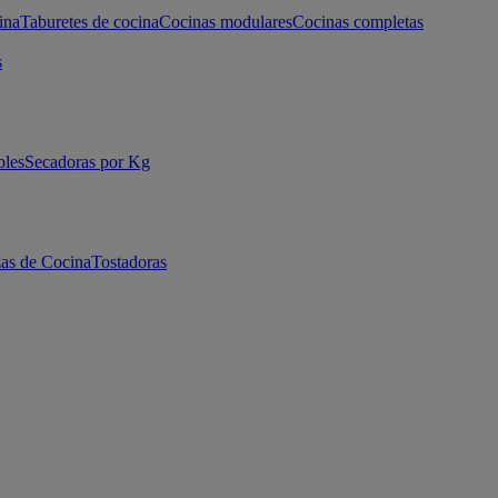
ina
Taburetes de cocina
Cocinas modulares
Cocinas completas
s
bles
Secadoras por Kg
as de Cocina
Tostadoras