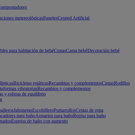
ompostadores
aciones metereológicas
Paneles
Cesped Artificial
les para habitación de bebé
Cunas
Cama bebé
Decoración bebé
lípticas
Bicicletas estáticas
Recambios y complementos
Cintas
Rodillos
taformas vibratorias
Recambios y complementos
s y esferas de equilibrio
ón
alleros
Jaboneras
Escobillero
Portarrollos
Cestas de ropa
cadores para baño
Armarios para baño
Repisa para baño
inados
Espejos de baño con aumento