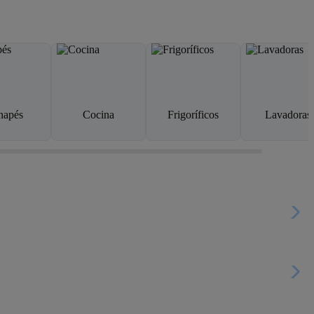
napés
Cocina
Frigoríficos
Lavadoras