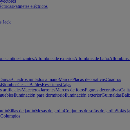
oyectores
éctricas
Patinetes eléctricos
s Jack
ras antideslizantes
Alfombras de exterior
Alfombras de baño
Alfombras 
Canvas
Cuadros pintados a mano
Marcos
Placas decorativas
Cuadros
s
Biombos
Cestas
Baúles
Revisteros
Cajas
s artificiales
Maceteros
Jarrones
Marcos de fotos
Figuras decorativas
Cajit
muebles
Iluminación para dormitorio
Iluminación exterior
Guirnaldas
Bali
ardín
Sillas de jardín
Mesas de jardín
Conjuntos de sofás de jardín
Sofás j
s
Columpios