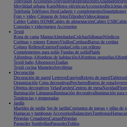
Televisión
Accesorios
Televisores
Reproductores
Adaptadores
Pr
Movilidad urbana
Karts
Motos eléctricas
Accesorios
Bicicletas el
Telefonía
Teléfonos fijos
Gadgets y complementos
Smartphones
Foto y vídeo
Cámaras de fotos
Trípodes
Videocámaras
Cables
Cables HDMI
Cables de alimentación
Cables USB
Cable
Consolas y videojuegos
Accesorios
Textil
Ropa de cama
Mantas
Almohadas
Colchas
Sábanas
Nórdicos
Cortinas y estores
Estores
Visillos
Cortinas
Barras de cortina
Cojines
Relleno
Exterior
Fundas
Cojín con relleno
Complementos para sofás
Fundas de sofás
Plaids
Alfombras
Alfombras de habitación
Alfombras pequeñas
Alfomb
Textil baño
Albornoces
Toallas
Textil cocina
Manteles
Servilletas
Decoración
Decoración de pared
Letreros
Espejos
Relojes de pared
Tableros
Organización
Cajas decorativas
Percheros
Burros de ropa
Joyero
Objetos decorativos
Velas
Faroles
Centros de mesa
Navidad
Flore
Iluminación
Lámparas
Iluminación decorativa
Iluminación para 
Tendencias y temporadas
Jardín
Muebles de jardín
Set de jardín
Conjuntos de mesas y sillas de j
Hamacas y tumbonas
Accesorios
Balancines
Tumbonas
Hamaca
Pérgolas
Cenadores
Carpas
Pérgolas
Parasoles
Sombrillas
Parasoles
Toldos