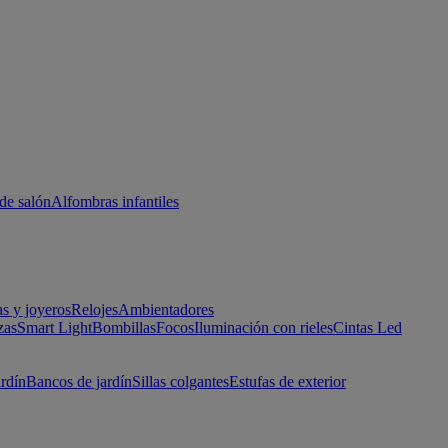
de salón
Alfombras infantiles
as y joyeros
Relojes
Ambientadores
zas
Smart Light
Bombillas
Focos
Iluminación con rieles
Cintas Led
ardín
Bancos de jardín
Sillas colgantes
Estufas de exterior