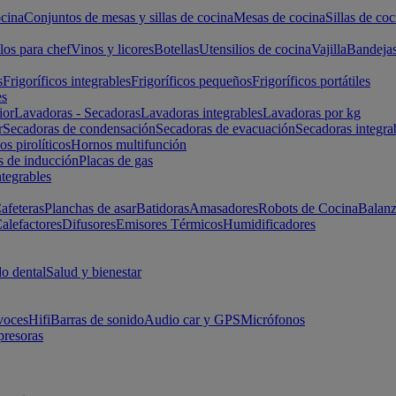
cina
Conjuntos de mesas y sillas de cocina
Mesas de cocina
Sillas de coc
los para chef
Vinos y licores
Botellas
Utensilios de cocina
Vajilla
Bandeja
s
Frigoríficos integrables
Frigoríficos pequeños
Frigoríficos portátiles
es
ior
Lavadoras - Secadoras
Lavadoras integrables
Lavadoras por kg
r
Secadoras de condensación
Secadoras de evacuación
Secadoras integra
s pirolíticos
Hornos multifunción
s de inducción
Placas de gas
ntegrables
afeteras
Planchas de asar
Batidoras
Amasadores
Robots de Cocina
Balanz
alefactores
Difusores
Emisores Térmicos
Humidificadores
o dental
Salud y bienestar
voces
Hifi
Barras de sonido
Audio car y GPS
Micrófonos
presoras