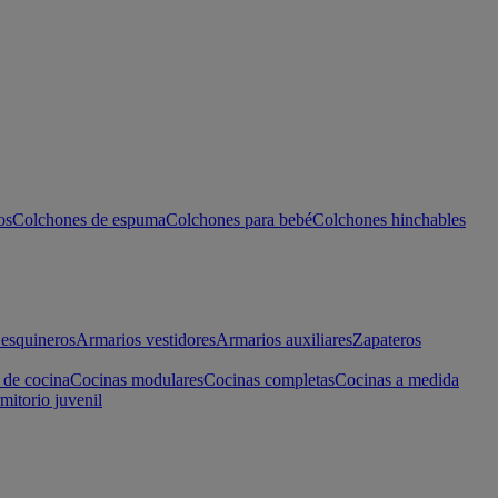
os
Colchones de espuma
Colchones para bebé
Colchones hinchables
esquineros
Armarios vestidores
Armarios auxiliares
Zapateros
 de cocina
Cocinas modulares
Cocinas completas
Cocinas a medida
mitorio juvenil