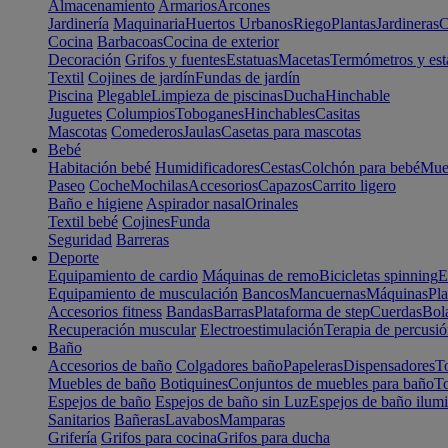
Almacenamiento
Armarios
Arcones
Jardinería
Maquinaria
Huertos Urbanos
Riego
Plantas
Jardineras
C
Cocina
Barbacoas
Cocina de exterior
Decoración
Grifos y fuentes
Estatuas
Macetas
Termómetros y est
Textil
Cojines de jardín
Fundas de jardín
Piscina
Plegable
Limpieza de piscinas
Ducha
Hinchable
Juguetes
Columpios
Toboganes
Hinchables
Casitas
Mascotas
Comederos
Jaulas
Casetas para mascotas
Bebé
Habitación bebé
Humidificadores
Cestas
Colchón para bebé
Mueb
Paseo
Coche
Mochilas
Accesorios
Capazos
Carrito ligero
Baño e higiene
Aspirador nasal
Orinales
Textil bebé
Cojines
Funda
Seguridad
Barreras
Deporte
Equipamiento de cardio
Máquinas de remo
Bicicletas spinning
E
Equipamiento de musculación
Bancos
Mancuernas
Máquinas
Pla
Accesorios fitness
Bandas
Barras
Plataforma de step
Cuerdas
Bola
Recuperación muscular
Electroestimulación
Terapia de percusi
Baño
Accesorios de baño
Colgadores baño
Papeleras
Dispensadores
To
Muebles de baño
Botiquines
Conjuntos de muebles para baño
To
Espejos de baño
Espejos de baño sin Luz
Espejos de baño ilum
Sanitarios
Bañeras
Lavabos
Mamparas
Grifería
Grifos para cocina
Grifos para ducha