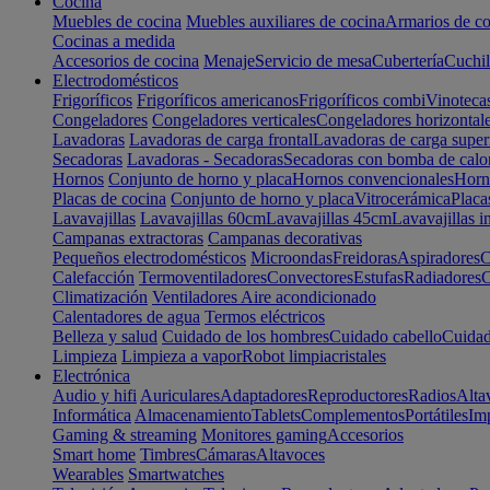
Cocina
Muebles de cocina
Muebles auxiliares de cocina
Armarios de co
Cocinas a medida
Accesorios de cocina
Menaje
Servicio de mesa
Cubertería
Cuchil
Electrodomésticos
Frigoríficos
Frigoríficos americanos
Frigoríficos combi
Vinoteca
Congeladores
Congeladores verticales
Congeladores horizontal
Lavadoras
Lavadoras de carga frontal
Lavadoras de carga super
Secadoras
Lavadoras - Secadoras
Secadoras con bomba de calo
Hornos
Conjunto de horno y placa
Hornos convencionales
Horno
Placas de cocina
Conjunto de horno y placa
Vitrocerámica
Placa
Lavavajillas
Lavavajillas 60cm
Lavavajillas 45cm
Lavavajillas i
Campanas extractoras
Campanas decorativas
Pequeños electrodomésticos
Microondas
Freidoras
Aspiradores
C
Calefacción
Termoventiladores
Convectores
Estufas
Radiadores
C
Climatización
Ventiladores
Aire acondicionado
Calentadores de agua
Termos eléctricos
Belleza y salud
Cuidado de los hombres
Cuidado cabello
Cuidad
Limpieza
Limpieza a vapor
Robot limpiacristales
Electrónica
Audio y hifi
Auriculares
Adaptadores
Reproductores
Radios
Alta
Informática
Almacenamiento
Tablets
Complementos
Portátiles
Im
Gaming & streaming
Monitores gaming
Accesorios
Smart home
Timbres
Cámaras
Altavoces
Wearables
Smartwatches