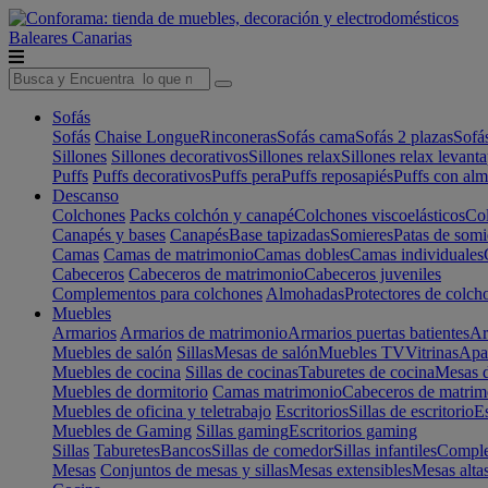
Baleares
Canarias
Sofás
Sofás
Chaise Longue
Rinconeras
Sofás cama
Sofás 2 plazas
Sofá
Sillones
Sillones decorativos
Sillones relax
Sillones relax levant
Puffs
Puffs decorativos
Puffs pera
Puffs reposapiés
Puffs con al
Descanso
Colchones
Packs colchón y canapé
Colchones viscoelásticos
Col
Canapés y bases
Canapés
Base tapizadas
Somieres
Patas de somi
Camas
Camas de matrimonio
Camas dobles
Camas individuales
Cabeceros
Cabeceros de matrimonio
Cabeceros juveniles
Complementos para colchones
Almohadas
Protectores de colch
Muebles
Armarios
Armarios de matrimonio
Armarios puertas batientes
Ar
Muebles de salón
Sillas
Mesas de salón
Muebles TV
Vitrinas
Apa
Muebles de cocina
Sillas de cocinas
Taburetes de cocina
Mesas d
Muebles de dormitorio
Camas matrimonio
Cabeceros de matrim
Muebles de oficina y teletrabajo
Escritorios
Sillas de escritorio
Es
Muebles de Gaming
Sillas gaming
Escritorios gaming
Sillas
Taburetes
Bancos
Sillas de comedor
Sillas infantiles
Complem
Mesas
Conjuntos de mesas y sillas
Mesas extensibles
Mesas alta