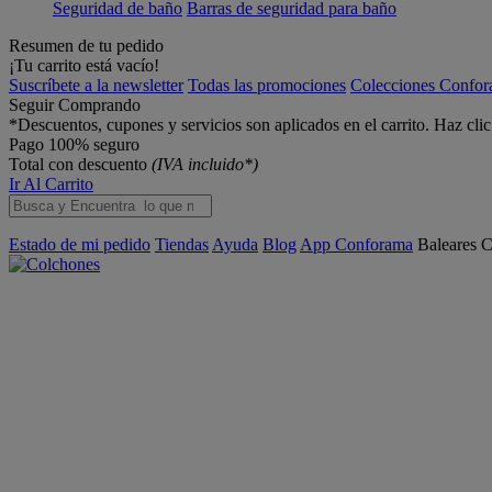
Seguridad de baño
Barras de seguridad para baño
Resumen de tu pedido
¡Tu carrito está vacío!
Suscríbete a la newsletter
Todas las promociones
Colecciones Confo
Seguir Comprando
*Descuentos, cupones y servicios son aplicados en el carrito. Haz cli
Pago 100% seguro
Total con descuento
(IVA incluido*)
Ir Al Carrito
Estado de mi pedido
Tiendas
Ayuda
Blog
App Conforama
Baleares
C