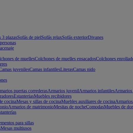
s 3 plazas
Sofás de piel
Sofás relax
Sofás exterior
Divanes
apersonas
macenaje
chones de muelles
Colchones de muelles ensacados
Colchones enrollad
eres
Camas juveniles
Camas infantiles
Literas
Camas nido
ones
marios puertas correderas
Armarios juvenil
Armarios infantiles
Armarios 
radores
Estanterias
Muebles recibidores
e cocina
Mesas y sillas de cocina
Muebles auxiliares de cocina
Armarios
onio
Armarios de matrimonio
Mesitas de noche
Comodas
Muebles de dor
tanterías
entos para sillas
s
Mesas multiusos