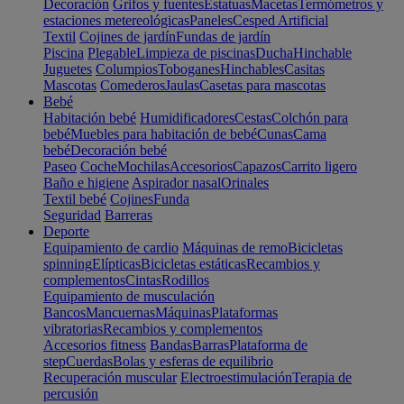
Decoración
Grifos y fuentes
Estatuas
Macetas
Termómetros y
estaciones metereológicas
Paneles
Cesped Artificial
Textil
Cojines de jardín
Fundas de jardín
Piscina
Plegable
Limpieza de piscinas
Ducha
Hinchable
Juguetes
Columpios
Toboganes
Hinchables
Casitas
Mascotas
Comederos
Jaulas
Casetas para mascotas
Bebé
Habitación bebé
Humidificadores
Cestas
Colchón para
bebé
Muebles para habitación de bebé
Cunas
Cama
bebé
Decoración bebé
Paseo
Coche
Mochilas
Accesorios
Capazos
Carrito ligero
Baño e higiene
Aspirador nasal
Orinales
Textil bebé
Cojines
Funda
Seguridad
Barreras
Deporte
Equipamiento de cardio
Máquinas de remo
Bicicletas
spinning
Elípticas
Bicicletas estáticas
Recambios y
complementos
Cintas
Rodillos
Equipamiento de musculación
Bancos
Mancuernas
Máquinas
Plataformas
vibratorias
Recambios y complementos
Accesorios fitness
Bandas
Barras
Plataforma de
step
Cuerdas
Bolas y esferas de equilibrio
Recuperación muscular
Electroestimulación
Terapia de
percusión