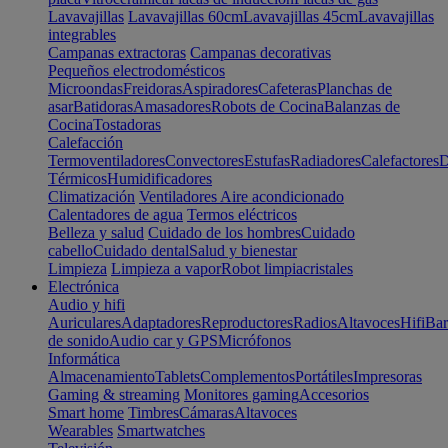
Lavavajillas
Lavavajillas 60cm
Lavavajillas 45cm
Lavavajillas
integrables
Campanas extractoras
Campanas decorativas
Pequeños electrodomésticos
Microondas
Freidoras
Aspiradores
Cafeteras
Planchas de
asar
Batidoras
Amasadores
Robots de Cocina
Balanzas de
Cocina
Tostadoras
Calefacción
Termoventiladores
Convectores
Estufas
Radiadores
Calefactores
D
Térmicos
Humidificadores
Climatización
Ventiladores
Aire acondicionado
Calentadores de agua
Termos eléctricos
Belleza y salud
Cuidado de los hombres
Cuidado
cabello
Cuidado dental
Salud y bienestar
Limpieza
Limpieza a vapor
Robot limpiacristales
Electrónica
Audio y hifi
Auriculares
Adaptadores
Reproductores
Radios
Altavoces
Hifi
Bar
de sonido
Audio car y GPS
Micrófonos
Informática
Almacenamiento
Tablets
Complementos
Portátiles
Impresoras
Gaming & streaming
Monitores gaming
Accesorios
Smart home
Timbres
Cámaras
Altavoces
Wearables
Smartwatches