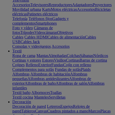
Televisión
Accesorios
Televisores
Reproductores
Adaptadores
Proyectores
Movilidad urbana
Karts
Motos eléctricas
Accesorios
Bicicletas
eléctricas
Patinetes eléctricos
Telefonía
Teléfonos fijos
Gadgets y
complementos
Smartphones
Foto y vídeo
Cámaras de
fotos
Trípodes
Videocámaras
Objetivos
Cables
Cables HDMI
Cables de alimentación
Cables
USB
Cables Jack
Consolas y videojuegos
Accesorios
Textil
Ropa de cama
Mantas
Almohadas
Colchas
Sábanas
Nórdicos
Cortinas y estores
Estores
Visillos
Cortinas
Barras de cortina
Cojines
Relleno
Exterior
Fundas
Cojín con relleno
Complementos para sofás
Fundas de sofás
Plaids
Alfombras
Alfombras de habitación
Alfombras
pequeñas
Alfombras antideslizantes
Alfombras de
exterior
Alfombras de baño
Alfombras de salón
Alfombras
infantiles
Textil baño
Albornoces
Toallas
Textil cocina
Manteles
Servilletas
Decoración
Decoración de pared
Letreros
Espejos
Relojes de
pared
Tableros
Canvas
Cuadros pintados a mano
Marcos
Placas