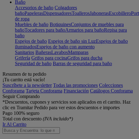
Baño
Accesorios de baño
Colgadores
baño
Papeleras
Dispensadores
Toalleros
Jaboneras
Escobillero
Port
de ropa
Muebles de baño
Botiquines
Conjuntos de muebles para
baño
Tocadores para baño
Armarios para baño
Repisa para
baño
Espejos de baño
Espejos de baño sin Luz
Espejos de baño
iluminados
Espejos de baño con aumento
Sanitarios
Bañeras
Lavabos
Mamparas
Grifería
Grifos para cocina
Grifos para ducha
Seguridad de baño
Barras de seguridad para baño
Resumen de tu pedido
¡Tu carrito está vacío!
Suscríbete a la newsletter
Todas las promociones
Colecciones
Conforama
Tarjeta Conforama
Financiación
Catálogos Conforama
Seguir Comprando
*Descuentos, cupones y servicios son aplicados en el carrito. Haz
clic en Tramitar Pedido para ver estos descuentos e importes
Pago 100% seguro
Total con descuento
(IVA incluido*)
Ir Al Carrito