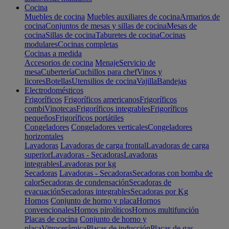
Cocina
Muebles de cocina
Muebles auxiliares de cocina
Armarios de
cocina
Conjuntos de mesas y sillas de cocina
Mesas de
cocina
Sillas de cocina
Taburetes de cocina
Cocinas
modulares
Cocinas completas
Cocinas a medida
Accesorios de cocina
Menaje
Servicio de
mesa
Cubertería
Cuchillos para chef
Vinos y
licores
Botellas
Utensilios de cocina
Vajilla
Bandejas
Electrodomésticos
Frigoríficos
Frigoríficos americanos
Frigoríficos
combi
Vinotecas
Frigoríficos integrables
Frigoríficos
pequeños
Frigoríficos portátiles
Congeladores
Congeladores verticales
Congeladores
horizontales
Lavadoras
Lavadoras de carga frontal
Lavadoras de carga
superior
Lavadoras - Secadoras
Lavadoras
integrables
Lavadoras por kg
Secadoras
Lavadoras - Secadoras
Secadoras con bomba de
calor
Secadoras de condensación
Secadoras de
evacuación
Secadoras integrables
Secadoras por Kg
Hornos
Conjunto de horno y placa
Hornos
convencionales
Hornos pirolíticos
Hornos multifunción
Placas de cocina
Conjunto de horno y
placa
Vitrocerámica
Placas de inducción
Placas de gas