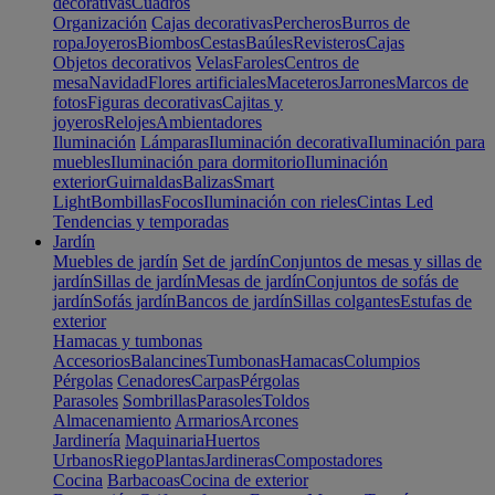
decorativas
Cuadros
Organización
Cajas decorativas
Percheros
Burros de
ropa
Joyeros
Biombos
Cestas
Baúles
Revisteros
Cajas
Objetos decorativos
Velas
Faroles
Centros de
mesa
Navidad
Flores artificiales
Maceteros
Jarrones
Marcos de
fotos
Figuras decorativas
Cajitas y
joyeros
Relojes
Ambientadores
Iluminación
Lámparas
Iluminación decorativa
Iluminación para
muebles
Iluminación para dormitorio
Iluminación
exterior
Guirnaldas
Balizas
Smart
Light
Bombillas
Focos
Iluminación con rieles
Cintas Led
Tendencias y temporadas
Jardín
Muebles de jardín
Set de jardín
Conjuntos de mesas y sillas de
jardín
Sillas de jardín
Mesas de jardín
Conjuntos de sofás de
jardín
Sofás jardín
Bancos de jardín
Sillas colgantes
Estufas de
exterior
Hamacas y tumbonas
Accesorios
Balancines
Tumbonas
Hamacas
Columpios
Pérgolas
Cenadores
Carpas
Pérgolas
Parasoles
Sombrillas
Parasoles
Toldos
Almacenamiento
Armarios
Arcones
Jardinería
Maquinaria
Huertos
Urbanos
Riego
Plantas
Jardineras
Compostadores
Cocina
Barbacoas
Cocina de exterior