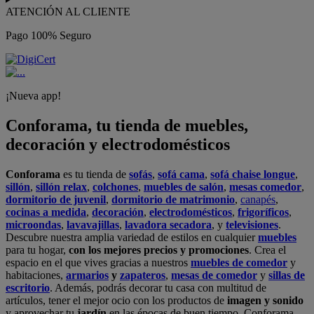
ATENCIÓN AL CLIENTE
Pago 100% Seguro
¡Nueva app!
Conforama, tu tienda de muebles,
decoración y electrodomésticos
Conforama
es tu tienda de
sofás
,
sofá cama
,
sofá chaise longue
,
sillón
,
sillón relax
,
colchones
,
muebles de salón
,
mesas comedor
,
dormitorio de juvenil
,
dormitorio de matrimonio
,
canapés
,
cocinas a medida
,
decoración
,
electrodomésticos
,
frigoríficos
,
microondas
,
lavavajillas
,
lavadora secadora
, y
televisiones
.
Descubre nuestra amplia variedad de estilos en cualquier
muebles
para tu hogar,
con los mejores precios y promociones
. Crea el
espacio en el que vives gracias a nuestros
muebles de comedor
y
habitaciones,
armarios
y
zapateros
,
mesas de comedor
y
sillas de
escritorio
. Además, podrás decorar tu casa con multitud de
artículos, tener el mejor ocio con los productos de
imagen y sonido
y aprovechar tu
jardín
en las épocas de buen tiempo. Conforama