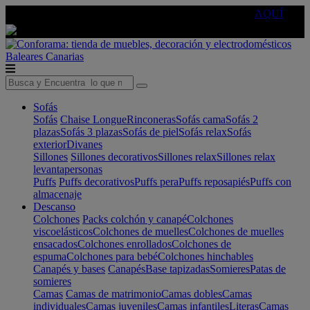
🔵Cambia tu electro con
-10% EXTRA
de descuento ☑️
AQUÍ
Baleares
Canarias
Sofás
Sofás
Chaise Longue
Rinconeras
Sofás cama
Sofás 2
plazas
Sofás 3 plazas
Sofás de piel
Sofás relax
Sofás
exterior
Divanes
Sillones
Sillones decorativos
Sillones relax
Sillones relax
levantapersonas
Puffs
Puffs decorativos
Puffs pera
Puffs reposapiés
Puffs con
almacenaje
Descanso
Colchones
Packs colchón y canapé
Colchones
viscoelásticos
Colchones de muelles
Colchones de muelles
ensacados
Colchones enrollados
Colchones de
espuma
Colchones para bebé
Colchones hinchables
Canapés y bases
Canapés
Base tapizadas
Somieres
Patas de
somieres
Camas
Camas de matrimonio
Camas dobles
Camas
individuales
Camas juveniles
Camas infantiles
Literas
Camas