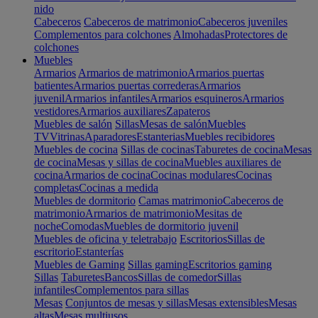
nido
Cabeceros
Cabeceros de matrimonio
Cabeceros juveniles
Complementos para colchones
Almohadas
Protectores de
colchones
Muebles
Armarios
Armarios de matrimonio
Armarios puertas
batientes
Armarios puertas correderas
Armarios
juvenil
Armarios infantiles
Armarios esquineros
Armarios
vestidores
Armarios auxiliares
Zapateros
Muebles de salón
Sillas
Mesas de salón
Muebles
TV
Vitrinas
Aparadores
Estanterias
Muebles recibidores
Muebles de cocina
Sillas de cocinas
Taburetes de cocina
Mesas
de cocina
Mesas y sillas de cocina
Muebles auxiliares de
cocina
Armarios de cocina
Cocinas modulares
Cocinas
completas
Cocinas a medida
Muebles de dormitorio
Camas matrimonio
Cabeceros de
matrimonio
Armarios de matrimonio
Mesitas de
noche
Comodas
Muebles de dormitorio juvenil
Muebles de oficina y teletrabajo
Escritorios
Sillas de
escritorio
Estanterías
Muebles de Gaming
Sillas gaming
Escritorios gaming
Sillas
Taburetes
Bancos
Sillas de comedor
Sillas
infantiles
Complementos para sillas
Mesas
Conjuntos de mesas y sillas
Mesas extensibles
Mesas
altas
Mesas multiusos