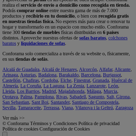
realiza el
servicio de envío a domicilio como recogida en tienda.
Podrás
comprar online
entre nuestra gama de más de 7.000
productos y
recibirlo en tu domicilio
, o bien con
recogida gratis
en nuestras tiendas física.
No esperes más para crear o renovar tu
hogar y transformarlo en un espacio con mucho estilo. Conforama
tiene 300
tiendas de muebles
físicas distribuidas en
6 países
distintos. Aproveche nuestras ofertas de
sofas baratos
,
colchones
baratos
y
liquidaciones de sofas
.
Conforama solo comercializa a través de su website o, físicamente,
en sus
tiendas de sofás
.
Alcalá de Guadaíra
,
Alcalá de Henares
,
Alcorcón
,
Alfafar
,
Alicante
,
Arinaga
,
Asturias
,
Badalona
,
Barakaldo
,
Barcelona
,
Burjassot
,
Castellón
,
Chafiras
,
Cordoba
,
Elche
,
Finestrat
,
Granada
,
Huércal de
Almería
,
La Coruña
,
La Laguna
,
La Zenia
,
Lanzarote
,
León
,
Lleida
,
Los Barrios
,
Madrid
,
Majadahonda
,
Málaga
,
Murcia
,
Orotava
,
Palma
,
Pamplona
,
Rivas
,
Sabadell
,
Sagunto
,
Salt, Girona
,
San Sebastian
,
Sant Boi
,
Santander
,
Santiago de Compostela
,
Sevilla
,
Tamaraceite
,
Terrassa
,
Viana
,
Vilanova i la Geltrú
,
Zaragoza
Ver más >>
© Conforama
Términos y Condiciones
Política de privacidad
Política de cookies
Configuración de Cookies