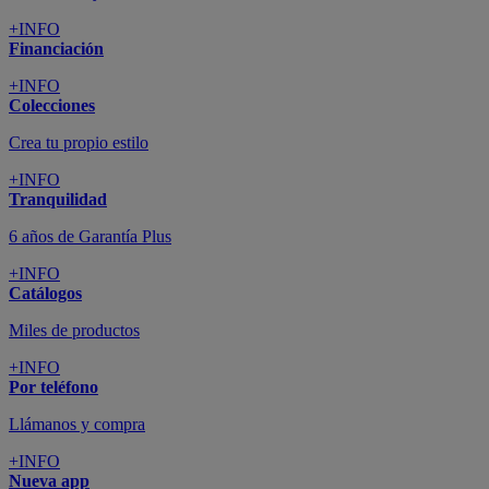
+INFO
Financiación
+INFO
Colecciones
Crea tu propio estilo
+INFO
Tranquilidad
6 años de Garantía Plus
+INFO
Catálogos
Miles de productos
+INFO
Por teléfono
Llámanos y compra
+INFO
Nueva app