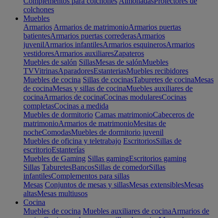
Complementos para colchones
Almohadas
Protectores de
colchones
Muebles
Armarios
Armarios de matrimonio
Armarios puertas
batientes
Armarios puertas correderas
Armarios
juvenil
Armarios infantiles
Armarios esquineros
Armarios
vestidores
Armarios auxiliares
Zapateros
Muebles de salón
Sillas
Mesas de salón
Muebles
TV
Vitrinas
Aparadores
Estanterias
Muebles recibidores
Muebles de cocina
Sillas de cocinas
Taburetes de cocina
Mesas
de cocina
Mesas y sillas de cocina
Muebles auxiliares de
cocina
Armarios de cocina
Cocinas modulares
Cocinas
completas
Cocinas a medida
Muebles de dormitorio
Camas matrimonio
Cabeceros de
matrimonio
Armarios de matrimonio
Mesitas de
noche
Comodas
Muebles de dormitorio juvenil
Muebles de oficina y teletrabajo
Escritorios
Sillas de
escritorio
Estanterías
Muebles de Gaming
Sillas gaming
Escritorios gaming
Sillas
Taburetes
Bancos
Sillas de comedor
Sillas
infantiles
Complementos para sillas
Mesas
Conjuntos de mesas y sillas
Mesas extensibles
Mesas
altas
Mesas multiusos
Cocina
Muebles de cocina
Muebles auxiliares de cocina
Armarios de