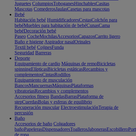
Juguetes
Columpios
Toboganes
Hinchables
Casitas
Mascotas
Comederos
Jaulas
Casetas para mascotas
Bebé
Habitación bebé
Humidificadores
Cestas
Colchón para
bebé
Muebles para habitación de bebé
Cunas
Cama
bebé
Decoración bebé
Paseo
Coche
Mochilas
Accesorios
Capazos
Carrito ligero
Baño e higiene
Aspirador nasal
Orinales
Textil bebé
Cojines
Funda
Seguridad
Barreras
Deporte
Equipamiento de cardio
Máquinas de remo
Bicicletas
spinning
Elípticas
Bicicletas estáticas
Recambios y
complementos
Cintas
Rodillos
Equipamiento de musculación
Bancos
Mancuernas
Máquinas
Plataformas
vibratorias
Recambios y complementos
Accesorios fitness
Bandas
Barras
Plataforma de
step
Cuerdas
Bolas y esferas de equilibrio
Recuperación muscular
Electroestimulación
Terapia de
percusión
Baño
Accesorios de baño
Colgadores
baño
Papeleras
Dispensadores
Toalleros
Jaboneras
Escobillero
Port
de ropa