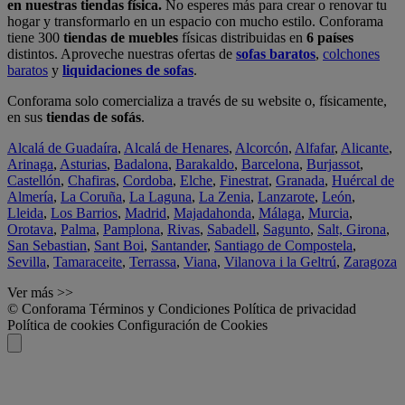
en nuestras tiendas física.
No esperes más para crear o renovar tu
hogar y transformarlo en un espacio con mucho estilo. Conforama
tiene 300
tiendas de muebles
físicas distribuidas en
6 países
distintos. Aproveche nuestras ofertas de
sofas baratos
,
colchones
baratos
y
liquidaciones de sofas
.
Conforama solo comercializa a través de su website o, físicamente,
en sus
tiendas de sofás
.
Alcalá de Guadaíra
,
Alcalá de Henares
,
Alcorcón
,
Alfafar
,
Alicante
,
Arinaga
,
Asturias
,
Badalona
,
Barakaldo
,
Barcelona
,
Burjassot
,
Castellón
,
Chafiras
,
Cordoba
,
Elche
,
Finestrat
,
Granada
,
Huércal de
Almería
,
La Coruña
,
La Laguna
,
La Zenia
,
Lanzarote
,
León
,
Lleida
,
Los Barrios
,
Madrid
,
Majadahonda
,
Málaga
,
Murcia
,
Orotava
,
Palma
,
Pamplona
,
Rivas
,
Sabadell
,
Sagunto
,
Salt, Girona
,
San Sebastian
,
Sant Boi
,
Santander
,
Santiago de Compostela
,
Sevilla
,
Tamaraceite
,
Terrassa
,
Viana
,
Vilanova i la Geltrú
,
Zaragoza
Ver más >>
© Conforama
Términos y Condiciones
Política de privacidad
Política de cookies
Configuración de Cookies