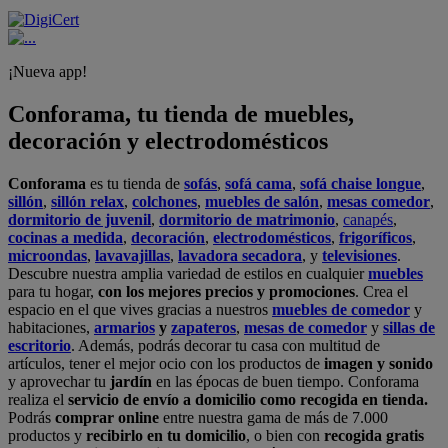
¡Nueva app!
Conforama, tu tienda de muebles,
decoración y electrodomésticos
Conforama
es tu tienda de
sofás
,
sofá cama
,
sofá chaise longue
,
sillón
,
sillón relax
,
colchones
,
muebles de salón
,
mesas comedor
,
dormitorio de juvenil
,
dormitorio de matrimonio
,
canapés
,
cocinas a medida
,
decoración
,
electrodomésticos
,
frigoríficos
,
microondas
,
lavavajillas
,
lavadora secadora
, y
televisiones
.
Descubre nuestra amplia variedad de estilos en cualquier
muebles
para tu hogar,
con los mejores precios y promociones
. Crea el
espacio en el que vives gracias a nuestros
muebles de comedor
y
habitaciones,
armarios
y
zapateros
,
mesas de comedor
y
sillas de
escritorio
. Además, podrás decorar tu casa con multitud de
artículos, tener el mejor ocio con los productos de
imagen y sonido
y aprovechar tu
jardín
en las épocas de buen tiempo. Conforama
realiza el
servicio de envío a domicilio como recogida en tienda.
Podrás
comprar online
entre nuestra gama de más de 7.000
productos y
recibirlo en tu domicilio
, o bien con
recogida gratis