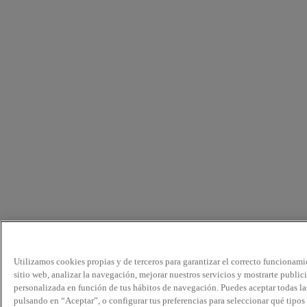
Utilizamos cookies propias y de terceros para garantizar el correcto funcionami
sitio web, analizar la navegación, mejorar nuestros servicios y mostrarte public
personalizada en función de tus hábitos de navegación. Puedes aceptar todas la
pulsando en “Aceptar”, o configurar tus preferencias para seleccionar qué tipos