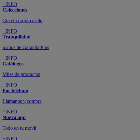
+INFO
Colecciones
Crea tu propio estilo
+INFO
Tranquilidad
6 años de Garantía Plus
+INFO
Catálogos
Miles de productos
+INFO
Por teléfono
Llámanos y compra
+INFO
Nueva app
Todo en tu móvil
+INFO