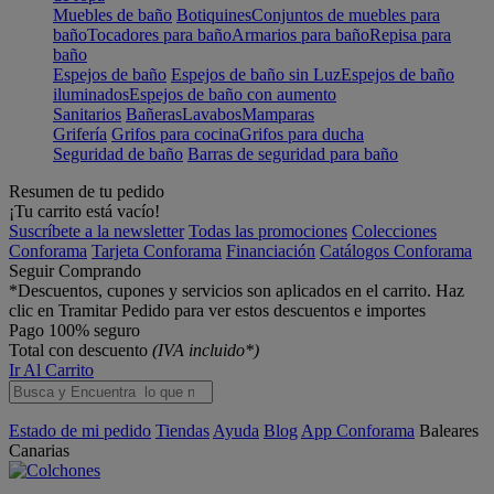
Muebles de baño
Botiquines
Conjuntos de muebles para
baño
Tocadores para baño
Armarios para baño
Repisa para
baño
Espejos de baño
Espejos de baño sin Luz
Espejos de baño
iluminados
Espejos de baño con aumento
Sanitarios
Bañeras
Lavabos
Mamparas
Grifería
Grifos para cocina
Grifos para ducha
Seguridad de baño
Barras de seguridad para baño
Resumen de tu pedido
¡Tu carrito está vacío!
Suscríbete a la newsletter
Todas las promociones
Colecciones
Conforama
Tarjeta Conforama
Financiación
Catálogos Conforama
Seguir Comprando
*Descuentos, cupones y servicios son aplicados en el carrito. Haz
clic en Tramitar Pedido para ver estos descuentos e importes
Pago 100% seguro
Total con descuento
(IVA incluido*)
Ir Al Carrito
Estado de mi pedido
Tiendas
Ayuda
Blog
App Conforama
Baleares
Canarias