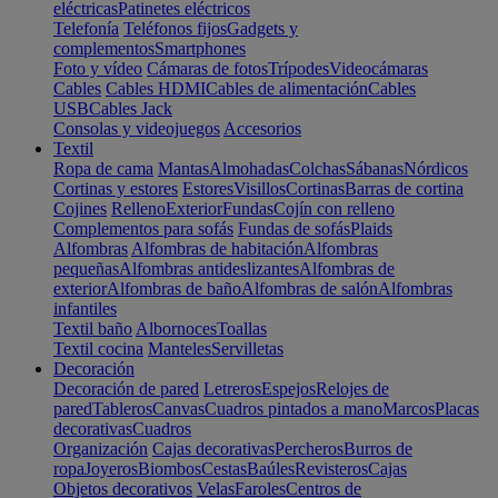
eléctricas
Patinetes eléctricos
Telefonía
Teléfonos fijos
Gadgets y
complementos
Smartphones
Foto y vídeo
Cámaras de fotos
Trípodes
Videocámaras
Cables
Cables HDMI
Cables de alimentación
Cables
USB
Cables Jack
Consolas y videojuegos
Accesorios
Textil
Ropa de cama
Mantas
Almohadas
Colchas
Sábanas
Nórdicos
Cortinas y estores
Estores
Visillos
Cortinas
Barras de cortina
Cojines
Relleno
Exterior
Fundas
Cojín con relleno
Complementos para sofás
Fundas de sofás
Plaids
Alfombras
Alfombras de habitación
Alfombras
pequeñas
Alfombras antideslizantes
Alfombras de
exterior
Alfombras de baño
Alfombras de salón
Alfombras
infantiles
Textil baño
Albornoces
Toallas
Textil cocina
Manteles
Servilletas
Decoración
Decoración de pared
Letreros
Espejos
Relojes de
pared
Tableros
Canvas
Cuadros pintados a mano
Marcos
Placas
decorativas
Cuadros
Organización
Cajas decorativas
Percheros
Burros de
ropa
Joyeros
Biombos
Cestas
Baúles
Revisteros
Cajas
Objetos decorativos
Velas
Faroles
Centros de