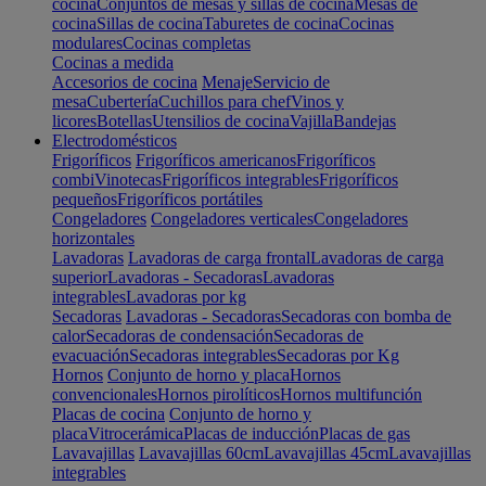
cocina
Conjuntos de mesas y sillas de cocina
Mesas de
cocina
Sillas de cocina
Taburetes de cocina
Cocinas
modulares
Cocinas completas
Cocinas a medida
Accesorios de cocina
Menaje
Servicio de
mesa
Cubertería
Cuchillos para chef
Vinos y
licores
Botellas
Utensilios de cocina
Vajilla
Bandejas
Electrodomésticos
Frigoríficos
Frigoríficos americanos
Frigoríficos
combi
Vinotecas
Frigoríficos integrables
Frigoríficos
pequeños
Frigoríficos portátiles
Congeladores
Congeladores verticales
Congeladores
horizontales
Lavadoras
Lavadoras de carga frontal
Lavadoras de carga
superior
Lavadoras - Secadoras
Lavadoras
integrables
Lavadoras por kg
Secadoras
Lavadoras - Secadoras
Secadoras con bomba de
calor
Secadoras de condensación
Secadoras de
evacuación
Secadoras integrables
Secadoras por Kg
Hornos
Conjunto de horno y placa
Hornos
convencionales
Hornos pirolíticos
Hornos multifunción
Placas de cocina
Conjunto de horno y
placa
Vitrocerámica
Placas de inducción
Placas de gas
Lavavajillas
Lavavajillas 60cm
Lavavajillas 45cm
Lavavajillas
integrables