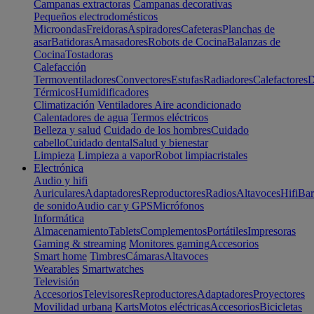
Campanas extractoras
Campanas decorativas
Pequeños electrodomésticos
Microondas
Freidoras
Aspiradores
Cafeteras
Planchas de
asar
Batidoras
Amasadores
Robots de Cocina
Balanzas de
Cocina
Tostadoras
Calefacción
Termoventiladores
Convectores
Estufas
Radiadores
Calefactores
D
Térmicos
Humidificadores
Climatización
Ventiladores
Aire acondicionado
Calentadores de agua
Termos eléctricos
Belleza y salud
Cuidado de los hombres
Cuidado
cabello
Cuidado dental
Salud y bienestar
Limpieza
Limpieza a vapor
Robot limpiacristales
Electrónica
Audio y hifi
Auriculares
Adaptadores
Reproductores
Radios
Altavoces
Hifi
Bar
de sonido
Audio car y GPS
Micrófonos
Informática
Almacenamiento
Tablets
Complementos
Portátiles
Impresoras
Gaming & streaming
Monitores gaming
Accesorios
Smart home
Timbres
Cámaras
Altavoces
Wearables
Smartwatches
Televisión
Accesorios
Televisores
Reproductores
Adaptadores
Proyectores
Movilidad urbana
Karts
Motos eléctricas
Accesorios
Bicicletas