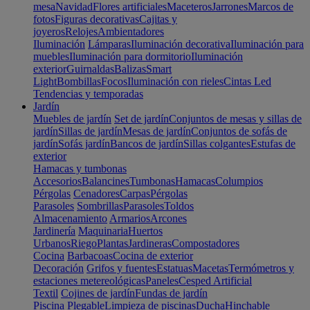
mesa
Navidad
Flores artificiales
Maceteros
Jarrones
Marcos de
fotos
Figuras decorativas
Cajitas y
joyeros
Relojes
Ambientadores
Iluminación
Lámparas
Iluminación decorativa
Iluminación para
muebles
Iluminación para dormitorio
Iluminación
exterior
Guirnaldas
Balizas
Smart
Light
Bombillas
Focos
Iluminación con rieles
Cintas Led
Tendencias y temporadas
Jardín
Muebles de jardín
Set de jardín
Conjuntos de mesas y sillas de
jardín
Sillas de jardín
Mesas de jardín
Conjuntos de sofás de
jardín
Sofás jardín
Bancos de jardín
Sillas colgantes
Estufas de
exterior
Hamacas y tumbonas
Accesorios
Balancines
Tumbonas
Hamacas
Columpios
Pérgolas
Cenadores
Carpas
Pérgolas
Parasoles
Sombrillas
Parasoles
Toldos
Almacenamiento
Armarios
Arcones
Jardinería
Maquinaria
Huertos
Urbanos
Riego
Plantas
Jardineras
Compostadores
Cocina
Barbacoas
Cocina de exterior
Decoración
Grifos y fuentes
Estatuas
Macetas
Termómetros y
estaciones metereológicas
Paneles
Cesped Artificial
Textil
Cojines de jardín
Fundas de jardín
Piscina
Plegable
Limpieza de piscinas
Ducha
Hinchable