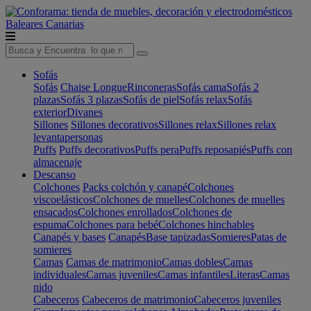
Baleares
Canarias
Sofás
Sofás
Chaise Longue
Rinconeras
Sofás cama
Sofás 2
plazas
Sofás 3 plazas
Sofás de piel
Sofás relax
Sofás
exterior
Divanes
Sillones
Sillones decorativos
Sillones relax
Sillones relax
levantapersonas
Puffs
Puffs decorativos
Puffs pera
Puffs reposapiés
Puffs con
almacenaje
Descanso
Colchones
Packs colchón y canapé
Colchones
viscoelásticos
Colchones de muelles
Colchones de muelles
ensacados
Colchones enrollados
Colchones de
espuma
Colchones para bebé
Colchones hinchables
Canapés y bases
Canapés
Base tapizadas
Somieres
Patas de
somieres
Camas
Camas de matrimonio
Camas dobles
Camas
individuales
Camas juveniles
Camas infantiles
Literas
Camas
nido
Cabeceros
Cabeceros de matrimonio
Cabeceros juveniles