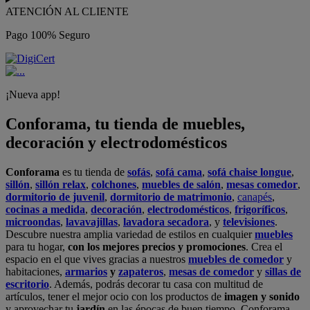
ATENCIÓN AL CLIENTE
Pago 100% Seguro
¡Nueva app!
Conforama, tu tienda de muebles,
decoración y electrodomésticos
Conforama
es tu tienda de
sofás
,
sofá cama
,
sofá chaise longue
,
sillón
,
sillón relax
,
colchones
,
muebles de salón
,
mesas comedor
,
dormitorio de juvenil
,
dormitorio de matrimonio
,
canapés
,
cocinas a medida
,
decoración
,
electrodomésticos
,
frigoríficos
,
microondas
,
lavavajillas
,
lavadora secadora
, y
televisiones
.
Descubre nuestra amplia variedad de estilos en cualquier
muebles
para tu hogar,
con los mejores precios y promociones
. Crea el
espacio en el que vives gracias a nuestros
muebles de comedor
y
habitaciones,
armarios
y
zapateros
,
mesas de comedor
y
sillas de
escritorio
. Además, podrás decorar tu casa con multitud de
artículos, tener el mejor ocio con los productos de
imagen y sonido
y aprovechar tu
jardín
en las épocas de buen tiempo. Conforama