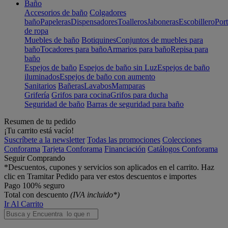
Baño
Accesorios de baño
Colgadores
baño
Papeleras
Dispensadores
Toalleros
Jaboneras
Escobillero
Port
de ropa
Muebles de baño
Botiquines
Conjuntos de muebles para
baño
Tocadores para baño
Armarios para baño
Repisa para
baño
Espejos de baño
Espejos de baño sin Luz
Espejos de baño
iluminados
Espejos de baño con aumento
Sanitarios
Bañeras
Lavabos
Mamparas
Grifería
Grifos para cocina
Grifos para ducha
Seguridad de baño
Barras de seguridad para baño
Resumen de tu pedido
¡Tu carrito está vacío!
Suscríbete a la newsletter
Todas las promociones
Colecciones
Conforama
Tarjeta Conforama
Financiación
Catálogos Conforama
Seguir Comprando
*Descuentos, cupones y servicios son aplicados en el carrito. Haz
clic en Tramitar Pedido para ver estos descuentos e importes
Pago 100% seguro
Total con descuento
(IVA incluido*)
Ir Al Carrito