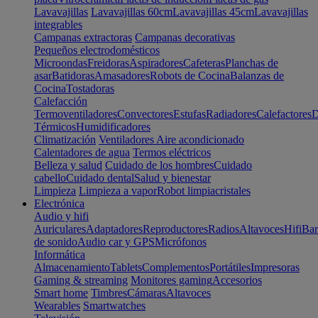
Lavavajillas
Lavavajillas 60cm
Lavavajillas 45cm
Lavavajillas
integrables
Campanas extractoras
Campanas decorativas
Pequeños electrodomésticos
Microondas
Freidoras
Aspiradores
Cafeteras
Planchas de
asar
Batidoras
Amasadores
Robots de Cocina
Balanzas de
Cocina
Tostadoras
Calefacción
Termoventiladores
Convectores
Estufas
Radiadores
Calefactores
D
Térmicos
Humidificadores
Climatización
Ventiladores
Aire acondicionado
Calentadores de agua
Termos eléctricos
Belleza y salud
Cuidado de los hombres
Cuidado
cabello
Cuidado dental
Salud y bienestar
Limpieza
Limpieza a vapor
Robot limpiacristales
Electrónica
Audio y hifi
Auriculares
Adaptadores
Reproductores
Radios
Altavoces
Hifi
Bar
de sonido
Audio car y GPS
Micrófonos
Informática
Almacenamiento
Tablets
Complementos
Portátiles
Impresoras
Gaming & streaming
Monitores gaming
Accesorios
Smart home
Timbres
Cámaras
Altavoces
Wearables
Smartwatches