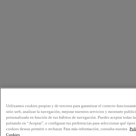
Utilizamos cookies propias y de terceros para garantizar el correcto funcionami
sitio web, analizar la navegación, mejorar nuestros servicios y mostrarte public
personalizada en función de tus hábitos de navegación. Puedes aceptar todas la
pulsando en “Aceptar”, o configurar tus preferencias para seleccionar qué tipos
cookies deseas permitir o rechazar. Para más información, consulta nuestra
Pol
Cookies