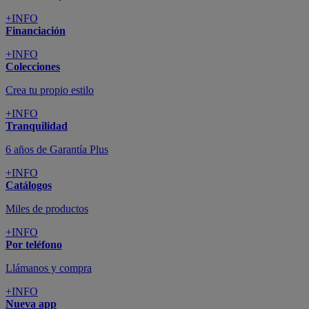
+INFO
Financiación
+INFO
Colecciones
Crea tu propio estilo
+INFO
Tranquilidad
6 años de Garantía Plus
+INFO
Catálogos
Miles de productos
+INFO
Por teléfono
Llámanos y compra
+INFO
Nueva app