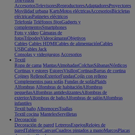
Televisión
Accesorios
Televisores
Reproductores
Adaptadores
Proyectores
Movilidad urbana
Karts
Motos eléctricas
Accesorios
Bicicletas
eléctricas
Patinetes eléctricos
Telefonía
Teléfonos fijos
Gadgets y
complementos
Smartphones
Foto y vídeo
Cámaras de
fotos
Trípodes
Videocámaras
Objetivos
Cables
Cables HDMI
Cables de alimentación
Cables
USB
Cables Jack
Consolas y videojuegos
Accesorios
Textil
Ropa de cama
Mantas
Almohadas
Colchas
Sábanas
Nórdicos
Cortinas y estores
Estores
Visillos
Cortinas
Barras de cortina
Cojines
Relleno
Exterior
Fundas
Cojín con relleno
Complementos para sofás
Fundas de sofás
Plaids
Alfombras
Alfombras de habitación
Alfombras
pequeñas
Alfombras antideslizantes
Alfombras de
exterior
Alfombras de baño
Alfombras de salón
Alfombras
infantiles
Textil baño
Albornoces
Toallas
Textil cocina
Manteles
Servilletas
Decoración
Decoración de pared
Letreros
Espejos
Relojes de
pared
Tableros
Canvas
Cuadros pintados a mano
Marcos
Placas