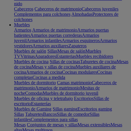
nido
Cabeceros
Cabeceros de matrimonio
Cabeceros juveniles
Complementos para colchones
Almohadas
Protectores de
colchones
Muebles
Armarios
Armarios de matrimonio
Armarios puertas
batientes
Armarios puertas correderas
Armarios
juvenil
Armarios infantiles
Armarios esquineros
Armarios
vestidores
Armarios auxiliares
Zapateros
Muebles de salón
Sillas
Mesas de salón
Muebles
TV
Vitrinas
Aparadores
Estanterias
Muebles recibidores
Muebles de cocina
Sillas de cocinas
Taburetes de cocina
Mesas
de cocina
Mesas y sillas de cocina
Muebles auxiliares de
cocina
Armarios de cocina
Cocinas modulares
Cocinas
completas
Cocinas a medida
Muebles de dormitorio
Camas matrimonio
Cabeceros de
matrimonio
Armarios de matrimonio
Mesitas de
noche
Comodas
Muebles de dormitorio juvenil
Muebles de oficina y teletrabajo
Escritorios
Sillas de
escritorio
Estanterías
Muebles de Gaming
Sillas gaming
Escritorios gaming
Sillas
Taburetes
Bancos
Sillas de comedor
Sillas
infantiles
Complementos para sillas
Mesas
Conjuntos de mesas y sillas
Mesas extensibles
Mesas
altas
Mesas multiusos