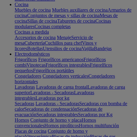
Cocina
Muebles de cocina
Muebles auxiliares de cocina
Armarios de
cocina
Conjuntos de mesas y sillas de cocina
Mesas de
cocina
Sillas de cocina
Taburetes de cocina
Cocinas
modulares
Cocinas completas
Cocinas a medida
Accesorios de cocina
Menaje
Servicio de
mesa
Cubertería
Cuchillos para chef
Vinos y
licores
Botellas
Utensilios de cocina
Vajilla
Bandejas
Electrodomésticos
Frigoríficos
Frigoríficos americanos
Frigoríficos
combi
Vinotecas
Frigoríficos integrables
Frigoríficos
pequeños
Frigoríficos portátiles
Congeladores
Congeladores verticales
Congeladores
horizontales
Lavadoras
Lavadoras de carga frontal
Lavadoras de carga
superior
Lavadoras - Secadoras
Lavadoras
integrables
Lavadoras por kg
Secadoras
Lavadoras - Secadoras
Secadoras con bomba de
calor
Secadoras de condensación
Secadoras de
evacuación
Secadoras integrables
Secadoras por Kg
Hornos
Conjunto de horno y placa
Hornos
convencionales
Hornos pirolíticos
Hornos multifunción
Placas de cocina
Conjunto de horno y
placa
Vitrocerámica
Placas de inducción
Placas de gas