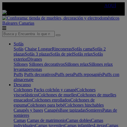
🔵Cambia tu electro con
-10% EXTRA
de descuento ☑️
AQUÍ
Baleares
Canarias
Sofás
Sofás
Chaise Longue
Rinconeras
Sofás cama
Sofás 2
plazas
Sofás 3 plazas
Sofás de piel
Sofás relax
Sofás
exterior
Divanes
Sillones
Sillones decorativos
Sillones relax
Sillones relax
levantapersonas
Puffs
Puffs decorativos
Puffs pera
Puffs reposapiés
Puffs con
almacenaje
Descanso
Colchones
Packs colchón y canapé
Colchones
viscoelásticos
Colchones de muelles
Colchones de muelles
ensacados
Colchones enrollados
Colchones de
espuma
Colchones para bebé
Colchones hinchables
Canapés y bases
Canapés
Base tapizadas
Somieres
Patas de
somieres
Camas
Camas de matrimonio
Camas dobles
Camas
individuales
Camas juveniles
Camas infantiles
Literas
Camas