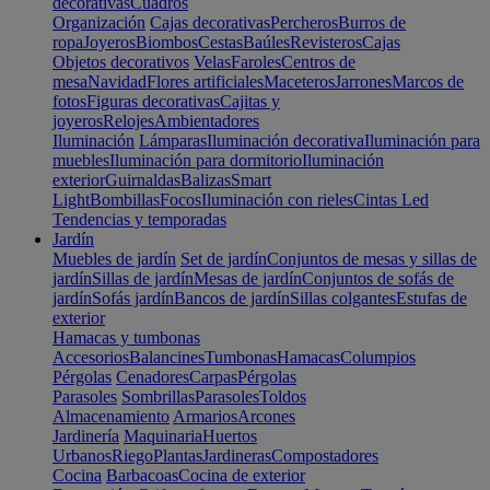
decorativas
Cuadros
Organización
Cajas decorativas
Percheros
Burros de
ropa
Joyeros
Biombos
Cestas
Baúles
Revisteros
Cajas
Objetos decorativos
Velas
Faroles
Centros de
mesa
Navidad
Flores artificiales
Maceteros
Jarrones
Marcos de
fotos
Figuras decorativas
Cajitas y
joyeros
Relojes
Ambientadores
Iluminación
Lámparas
Iluminación decorativa
Iluminación para
muebles
Iluminación para dormitorio
Iluminación
exterior
Guirnaldas
Balizas
Smart
Light
Bombillas
Focos
Iluminación con rieles
Cintas Led
Tendencias y temporadas
Jardín
Muebles de jardín
Set de jardín
Conjuntos de mesas y sillas de
jardín
Sillas de jardín
Mesas de jardín
Conjuntos de sofás de
jardín
Sofás jardín
Bancos de jardín
Sillas colgantes
Estufas de
exterior
Hamacas y tumbonas
Accesorios
Balancines
Tumbonas
Hamacas
Columpios
Pérgolas
Cenadores
Carpas
Pérgolas
Parasoles
Sombrillas
Parasoles
Toldos
Almacenamiento
Armarios
Arcones
Jardinería
Maquinaria
Huertos
Urbanos
Riego
Plantas
Jardineras
Compostadores
Cocina
Barbacoas
Cocina de exterior