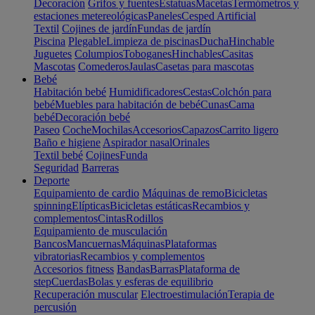
Decoración
Grifos y fuentes
Estatuas
Macetas
Termómetros y
estaciones metereológicas
Paneles
Cesped Artificial
Textil
Cojines de jardín
Fundas de jardín
Piscina
Plegable
Limpieza de piscinas
Ducha
Hinchable
Juguetes
Columpios
Toboganes
Hinchables
Casitas
Mascotas
Comederos
Jaulas
Casetas para mascotas
Bebé
Habitación bebé
Humidificadores
Cestas
Colchón para
bebé
Muebles para habitación de bebé
Cunas
Cama
bebé
Decoración bebé
Paseo
Coche
Mochilas
Accesorios
Capazos
Carrito ligero
Baño e higiene
Aspirador nasal
Orinales
Textil bebé
Cojines
Funda
Seguridad
Barreras
Deporte
Equipamiento de cardio
Máquinas de remo
Bicicletas
spinning
Elípticas
Bicicletas estáticas
Recambios y
complementos
Cintas
Rodillos
Equipamiento de musculación
Bancos
Mancuernas
Máquinas
Plataformas
vibratorias
Recambios y complementos
Accesorios fitness
Bandas
Barras
Plataforma de
step
Cuerdas
Bolas y esferas de equilibrio
Recuperación muscular
Electroestimulación
Terapia de
percusión