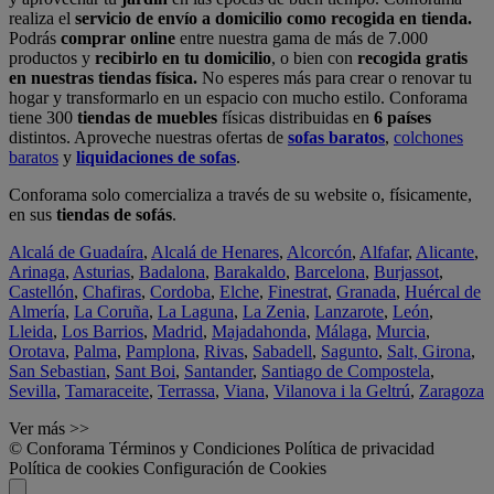
realiza el
servicio de envío a domicilio como recogida en tienda.
Podrás
comprar online
entre nuestra gama de más de 7.000
productos y
recibirlo en tu domicilio
, o bien con
recogida gratis
en nuestras tiendas física.
No esperes más para crear o renovar tu
hogar y transformarlo en un espacio con mucho estilo. Conforama
tiene 300
tiendas de muebles
físicas distribuidas en
6 países
distintos. Aproveche nuestras ofertas de
sofas baratos
,
colchones
baratos
y
liquidaciones de sofas
.
Conforama solo comercializa a través de su website o, físicamente,
en sus
tiendas de sofás
.
Alcalá de Guadaíra
,
Alcalá de Henares
,
Alcorcón
,
Alfafar
,
Alicante
,
Arinaga
,
Asturias
,
Badalona
,
Barakaldo
,
Barcelona
,
Burjassot
,
Castellón
,
Chafiras
,
Cordoba
,
Elche
,
Finestrat
,
Granada
,
Huércal de
Almería
,
La Coruña
,
La Laguna
,
La Zenia
,
Lanzarote
,
León
,
Lleida
,
Los Barrios
,
Madrid
,
Majadahonda
,
Málaga
,
Murcia
,
Orotava
,
Palma
,
Pamplona
,
Rivas
,
Sabadell
,
Sagunto
,
Salt, Girona
,
San Sebastian
,
Sant Boi
,
Santander
,
Santiago de Compostela
,
Sevilla
,
Tamaraceite
,
Terrassa
,
Viana
,
Vilanova i la Geltrú
,
Zaragoza
Ver más >>
© Conforama
Términos y Condiciones
Política de privacidad
Política de cookies
Configuración de Cookies