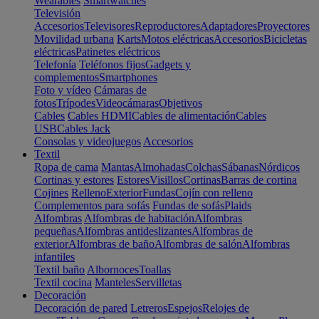
Wearables
Smartwatches
Televisión
Accesorios
Televisores
Reproductores
Adaptadores
Proyectores
Movilidad urbana
Karts
Motos eléctricas
Accesorios
Bicicletas
eléctricas
Patinetes eléctricos
Telefonía
Teléfonos fijos
Gadgets y
complementos
Smartphones
Foto y vídeo
Cámaras de
fotos
Trípodes
Videocámaras
Objetivos
Cables
Cables HDMI
Cables de alimentación
Cables
USB
Cables Jack
Consolas y videojuegos
Accesorios
Textil
Ropa de cama
Mantas
Almohadas
Colchas
Sábanas
Nórdicos
Cortinas y estores
Estores
Visillos
Cortinas
Barras de cortina
Cojines
Relleno
Exterior
Fundas
Cojín con relleno
Complementos para sofás
Fundas de sofás
Plaids
Alfombras
Alfombras de habitación
Alfombras
pequeñas
Alfombras antideslizantes
Alfombras de
exterior
Alfombras de baño
Alfombras de salón
Alfombras
infantiles
Textil baño
Albornoces
Toallas
Textil cocina
Manteles
Servilletas
Decoración
Decoración de pared
Letreros
Espejos
Relojes de