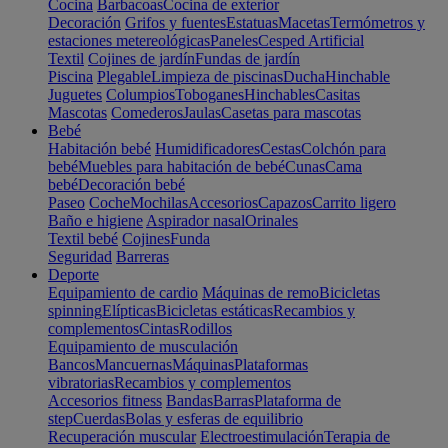
Cocina
Barbacoas
Cocina de exterior
Decoración
Grifos y fuentes
Estatuas
Macetas
Termómetros y
estaciones metereológicas
Paneles
Cesped Artificial
Textil
Cojines de jardín
Fundas de jardín
Piscina
Plegable
Limpieza de piscinas
Ducha
Hinchable
Juguetes
Columpios
Toboganes
Hinchables
Casitas
Mascotas
Comederos
Jaulas
Casetas para mascotas
Bebé
Habitación bebé
Humidificadores
Cestas
Colchón para
bebé
Muebles para habitación de bebé
Cunas
Cama
bebé
Decoración bebé
Paseo
Coche
Mochilas
Accesorios
Capazos
Carrito ligero
Baño e higiene
Aspirador nasal
Orinales
Textil bebé
Cojines
Funda
Seguridad
Barreras
Deporte
Equipamiento de cardio
Máquinas de remo
Bicicletas
spinning
Elípticas
Bicicletas estáticas
Recambios y
complementos
Cintas
Rodillos
Equipamiento de musculación
Bancos
Mancuernas
Máquinas
Plataformas
vibratorias
Recambios y complementos
Accesorios fitness
Bandas
Barras
Plataforma de
step
Cuerdas
Bolas y esferas de equilibrio
Recuperación muscular
Electroestimulación
Terapia de