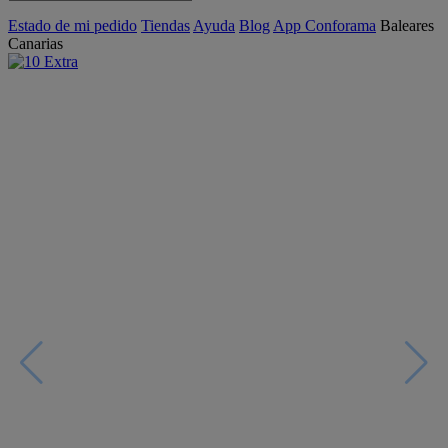
Estado de mi pedido
Tiendas
Ayuda
Blog
App Conforama
Baleares
Canarias