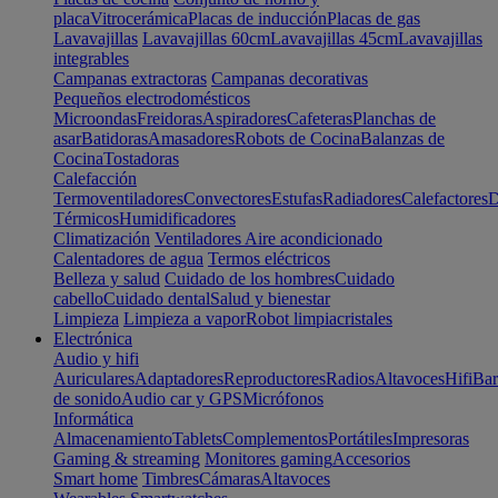
placa
Vitrocerámica
Placas de inducción
Placas de gas
Lavavajillas
Lavavajillas 60cm
Lavavajillas 45cm
Lavavajillas
integrables
Campanas extractoras
Campanas decorativas
Pequeños electrodomésticos
Microondas
Freidoras
Aspiradores
Cafeteras
Planchas de
asar
Batidoras
Amasadores
Robots de Cocina
Balanzas de
Cocina
Tostadoras
Calefacción
Termoventiladores
Convectores
Estufas
Radiadores
Calefactores
D
Térmicos
Humidificadores
Climatización
Ventiladores
Aire acondicionado
Calentadores de agua
Termos eléctricos
Belleza y salud
Cuidado de los hombres
Cuidado
cabello
Cuidado dental
Salud y bienestar
Limpieza
Limpieza a vapor
Robot limpiacristales
Electrónica
Audio y hifi
Auriculares
Adaptadores
Reproductores
Radios
Altavoces
Hifi
Bar
de sonido
Audio car y GPS
Micrófonos
Informática
Almacenamiento
Tablets
Complementos
Portátiles
Impresoras
Gaming & streaming
Monitores gaming
Accesorios
Smart home
Timbres
Cámaras
Altavoces