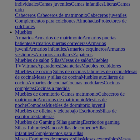
individuales
Camas juveniles
Camas infantiles
Literas
Camas
nido
Cabeceros
Cabeceros de matrimonio
Cabeceros juveniles
Complementos para colchones
Almohadas
Protectores de
colchones
Muebles
Armarios
Armarios de matrimonio
Armarios puertas
batientes
Armarios puertas correderas
Armarios
juvenil
Armarios infantiles
Armarios esquineros
Armarios
vestidores
Armarios auxiliares
Zapateros
Muebles de salón
Sillas
Mesas de salón
Muebles
TV
Vitrinas
Aparadores
Estanterias
Muebles recibidores
Muebles de cocina
Sillas de cocinas
Taburetes de cocina
Mesas
de cocina
Mesas y sillas de cocina
Muebles auxiliares de
cocina
Armarios de cocina
Cocinas modulares
Cocinas
completas
Cocinas a medida
Muebles de dormitorio
Camas matrimonio
Cabeceros de
matrimonio
Armarios de matrimonio
Mesitas de
noche
Comodas
Muebles de dormitorio juvenil
Muebles de oficina y teletrabajo
Escritorios
Sillas de
escritorio
Estanterías
Muebles de Gaming
Sillas gaming
Escritorios gaming
Sillas
Taburetes
Bancos
Sillas de comedor
Sillas
infantiles
Complementos para sillas
Mesas
Conjuntos de mesas y sillas
Mesas extensibles
Mesas