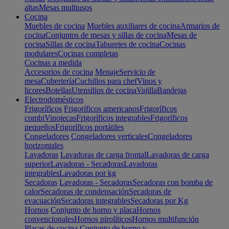
altas
Mesas multiusos
Cocina
Muebles de cocina
Muebles auxiliares de cocina
Armarios de
cocina
Conjuntos de mesas y sillas de cocina
Mesas de
cocina
Sillas de cocina
Taburetes de cocina
Cocinas
modulares
Cocinas completas
Cocinas a medida
Accesorios de cocina
Menaje
Servicio de
mesa
Cubertería
Cuchillos para chef
Vinos y
licores
Botellas
Utensilios de cocina
Vajilla
Bandejas
Electrodomésticos
Frigoríficos
Frigoríficos americanos
Frigoríficos
combi
Vinotecas
Frigoríficos integrables
Frigoríficos
pequeños
Frigoríficos portátiles
Congeladores
Congeladores verticales
Congeladores
horizontales
Lavadoras
Lavadoras de carga frontal
Lavadoras de carga
superior
Lavadoras - Secadoras
Lavadoras
integrables
Lavadoras por kg
Secadoras
Lavadoras - Secadoras
Secadoras con bomba de
calor
Secadoras de condensación
Secadoras de
evacuación
Secadoras integrables
Secadoras por Kg
Hornos
Conjunto de horno y placa
Hornos
convencionales
Hornos pirolíticos
Hornos multifunción
Placas de cocina
Conjunto de horno y