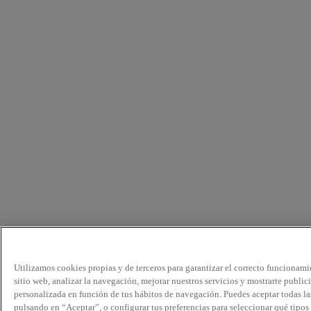
Utilizamos cookies propias y de terceros para garantizar el correcto funcionami
sitio web, analizar la navegación, mejorar nuestros servicios y mostrarte public
personalizada en función de tus hábitos de navegación. Puedes aceptar todas la
pulsando en “Aceptar”, o configurar tus preferencias para seleccionar qué tipos