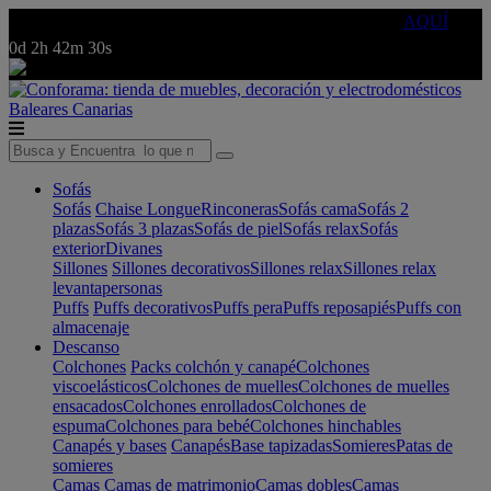
🔵Cambia tu electro con
-10% EXTRA
de descuento ☑️
AQUÍ
0d
2h
42m
30s
Baleares
Canarias
Sofás
Sofás
Chaise Longue
Rinconeras
Sofás cama
Sofás 2
plazas
Sofás 3 plazas
Sofás de piel
Sofás relax
Sofás
exterior
Divanes
Sillones
Sillones decorativos
Sillones relax
Sillones relax
levantapersonas
Puffs
Puffs decorativos
Puffs pera
Puffs reposapiés
Puffs con
almacenaje
Descanso
Colchones
Packs colchón y canapé
Colchones
viscoelásticos
Colchones de muelles
Colchones de muelles
ensacados
Colchones enrollados
Colchones de
espuma
Colchones para bebé
Colchones hinchables
Canapés y bases
Canapés
Base tapizadas
Somieres
Patas de
somieres
Camas
Camas de matrimonio
Camas dobles
Camas