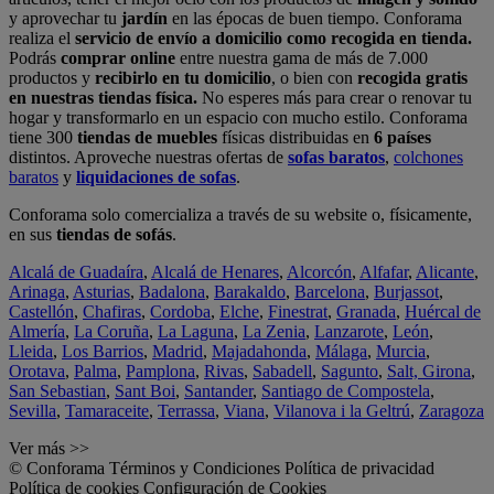
y aprovechar tu
jardín
en las épocas de buen tiempo. Conforama
realiza el
servicio de envío a domicilio como recogida en tienda.
Podrás
comprar online
entre nuestra gama de más de 7.000
productos y
recibirlo en tu domicilio
, o bien con
recogida gratis
en nuestras tiendas física.
No esperes más para crear o renovar tu
hogar y transformarlo en un espacio con mucho estilo. Conforama
tiene 300
tiendas de muebles
físicas distribuidas en
6 países
distintos. Aproveche nuestras ofertas de
sofas baratos
,
colchones
baratos
y
liquidaciones de sofas
.
Conforama solo comercializa a través de su website o, físicamente,
en sus
tiendas de sofás
.
Alcalá de Guadaíra
,
Alcalá de Henares
,
Alcorcón
,
Alfafar
,
Alicante
,
Arinaga
,
Asturias
,
Badalona
,
Barakaldo
,
Barcelona
,
Burjassot
,
Castellón
,
Chafiras
,
Cordoba
,
Elche
,
Finestrat
,
Granada
,
Huércal de
Almería
,
La Coruña
,
La Laguna
,
La Zenia
,
Lanzarote
,
León
,
Lleida
,
Los Barrios
,
Madrid
,
Majadahonda
,
Málaga
,
Murcia
,
Orotava
,
Palma
,
Pamplona
,
Rivas
,
Sabadell
,
Sagunto
,
Salt, Girona
,
San Sebastian
,
Sant Boi
,
Santander
,
Santiago de Compostela
,
Sevilla
,
Tamaraceite
,
Terrassa
,
Viana
,
Vilanova i la Geltrú
,
Zaragoza
Ver más >>
© Conforama
Términos y Condiciones
Política de privacidad
Política de cookies
Configuración de Cookies