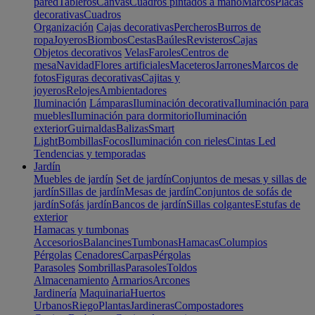
pared
Tableros
Canvas
Cuadros pintados a mano
Marcos
Placas
decorativas
Cuadros
Organización
Cajas decorativas
Percheros
Burros de
ropa
Joyeros
Biombos
Cestas
Baúles
Revisteros
Cajas
Objetos decorativos
Velas
Faroles
Centros de
mesa
Navidad
Flores artificiales
Maceteros
Jarrones
Marcos de
fotos
Figuras decorativas
Cajitas y
joyeros
Relojes
Ambientadores
Iluminación
Lámparas
Iluminación decorativa
Iluminación para
muebles
Iluminación para dormitorio
Iluminación
exterior
Guirnaldas
Balizas
Smart
Light
Bombillas
Focos
Iluminación con rieles
Cintas Led
Tendencias y temporadas
Jardín
Muebles de jardín
Set de jardín
Conjuntos de mesas y sillas de
jardín
Sillas de jardín
Mesas de jardín
Conjuntos de sofás de
jardín
Sofás jardín
Bancos de jardín
Sillas colgantes
Estufas de
exterior
Hamacas y tumbonas
Accesorios
Balancines
Tumbonas
Hamacas
Columpios
Pérgolas
Cenadores
Carpas
Pérgolas
Parasoles
Sombrillas
Parasoles
Toldos
Almacenamiento
Armarios
Arcones
Jardinería
Maquinaria
Huertos
Urbanos
Riego
Plantas
Jardineras
Compostadores