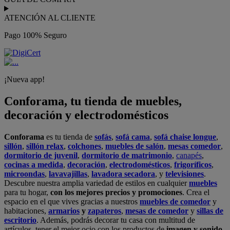
ATENCIÓN AL CLIENTE
Pago 100% Seguro
¡Nueva app!
Conforama, tu tienda de muebles,
decoración y electrodomésticos
Conforama
es tu tienda de
sofás
,
sofá cama
,
sofá chaise longue
,
sillón
,
sillón relax
,
colchones
,
muebles de salón
,
mesas comedor
,
dormitorio de juvenil
,
dormitorio de matrimonio
,
canapés
,
cocinas a medida
,
decoración
,
electrodomésticos
,
frigoríficos
,
microondas
,
lavavajillas
,
lavadora secadora
, y
televisiones
.
Descubre nuestra amplia variedad de estilos en cualquier
muebles
para tu hogar,
con los mejores precios y promociones
. Crea el
espacio en el que vives gracias a nuestros
muebles de comedor
y
habitaciones,
armarios
y
zapateros
,
mesas de comedor
y
sillas de
escritorio
. Además, podrás decorar tu casa con multitud de
artículos, tener el mejor ocio con los productos de
imagen y sonido