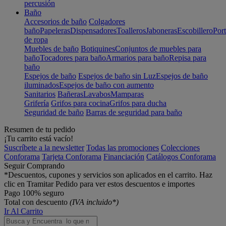
percusión
Baño
Accesorios de baño
Colgadores
baño
Papeleras
Dispensadores
Toalleros
Jaboneras
Escobillero
Port
de ropa
Muebles de baño
Botiquines
Conjuntos de muebles para
baño
Tocadores para baño
Armarios para baño
Repisa para
baño
Espejos de baño
Espejos de baño sin Luz
Espejos de baño
iluminados
Espejos de baño con aumento
Sanitarios
Bañeras
Lavabos
Mamparas
Grifería
Grifos para cocina
Grifos para ducha
Seguridad de baño
Barras de seguridad para baño
Resumen de tu pedido
¡Tu carrito está vacío!
Suscríbete a la newsletter
Todas las promociones
Colecciones
Conforama
Tarjeta Conforama
Financiación
Catálogos Conforama
Seguir Comprando
*Descuentos, cupones y servicios son aplicados en el carrito. Haz
clic en Tramitar Pedido para ver estos descuentos e importes
Pago 100% seguro
Total con descuento
(IVA incluido*)
Ir Al Carrito