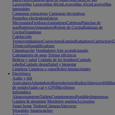
Lavavajillas
Lavavajillas 60cm
Lavavajillas 45cm
Lavavajillas
integrables
Campanas extractoras
Campanas decorativas
Pequeños electrodomésticos
Microondas
Freidoras
Aspiradores
Cafeteras
Planchas de
asar
Batidoras
Amasadores
Robots de Cocina
Balanzas de
Cocina
Tostadoras
Calefacción
Termoventiladores
Convectores
Estufas
Radiadores
Calefactores
D
Térmicos
Humidificadores
Climatización
Ventiladores
Aire acondicionado
Calentadores de agua
Termos eléctricos
Belleza y salud
Cuidado de los hombres
Cuidado
cabello
Cuidado dental
Salud y bienestar
Limpieza
Limpieza a vapor
Robot limpiacristales
Electrónica
Audio y hifi
Auriculares
Adaptadores
Reproductores
Radios
Altavoces
Hifi
Bar
de sonido
Audio car y GPS
Micrófonos
Informática
Almacenamiento
Tablets
Complementos
Portátiles
Impresoras
Gaming & streaming
Monitores gaming
Accesorios
Smart home
Timbres
Cámaras
Altavoces
Wearables
Smartwatches