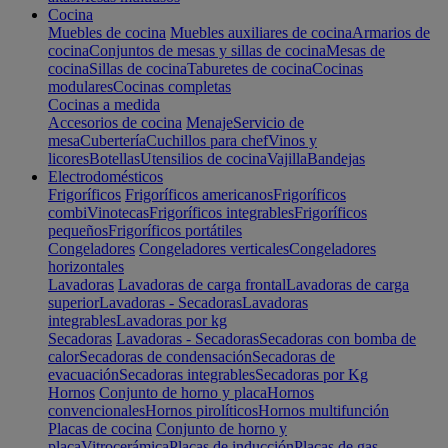
Cocina
Muebles de cocina
Muebles auxiliares de cocina
Armarios de
cocina
Conjuntos de mesas y sillas de cocina
Mesas de
cocina
Sillas de cocina
Taburetes de cocina
Cocinas
modulares
Cocinas completas
Cocinas a medida
Accesorios de cocina
Menaje
Servicio de
mesa
Cubertería
Cuchillos para chef
Vinos y
licores
Botellas
Utensilios de cocina
Vajilla
Bandejas
Electrodomésticos
Frigoríficos
Frigoríficos americanos
Frigoríficos
combi
Vinotecas
Frigoríficos integrables
Frigoríficos
pequeños
Frigoríficos portátiles
Congeladores
Congeladores verticales
Congeladores
horizontales
Lavadoras
Lavadoras de carga frontal
Lavadoras de carga
superior
Lavadoras - Secadoras
Lavadoras
integrables
Lavadoras por kg
Secadoras
Lavadoras - Secadoras
Secadoras con bomba de
calor
Secadoras de condensación
Secadoras de
evacuación
Secadoras integrables
Secadoras por Kg
Hornos
Conjunto de horno y placa
Hornos
convencionales
Hornos pirolíticos
Hornos multifunción
Placas de cocina
Conjunto de horno y
placa
Vitrocerámica
Placas de inducción
Placas de gas