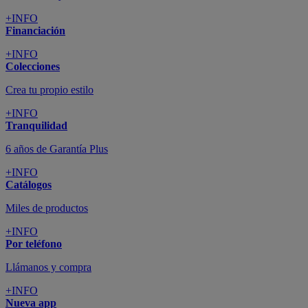
+INFO
Financiación
+INFO
Colecciones
Crea tu propio estilo
+INFO
Tranquilidad
6 años de Garantía Plus
+INFO
Catálogos
Miles de productos
+INFO
Por teléfono
Llámanos y compra
+INFO
Nueva app