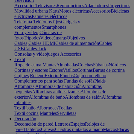
Televisión
Accesorios
Televisores
Reproductores
Adaptadores
Proyectores
Movilidad urbana
Karts
Motos eléctricas
Accesorios
Bicicletas
eléctricas
Patinetes eléctricos
Telefonía
Teléfonos fijos
Gadgets y
complementos
Smartphones
Foto y vídeo
Cámaras de
fotos
Trípodes
Videocámaras
Objetivos
Cables
Cables HDMI
Cables de alimentación
Cables
USB
Cables Jack
Consolas y videojuegos
Accesorios
Textil
Ropa de cama
Mantas
Almohadas
Colchas
Sábanas
Nórdicos
Cortinas y estores
Estores
Visillos
Cortinas
Barras de cortina
Cojines
Relleno
Exterior
Fundas
Cojín con relleno
Complementos para sofás
Fundas de sofás
Plaids
Alfombras
Alfombras de habitación
Alfombras
pequeñas
Alfombras antideslizantes
Alfombras de
exterior
Alfombras de baño
Alfombras de salón
Alfombras
infantiles
Textil baño
Albornoces
Toallas
Textil cocina
Manteles
Servilletas
Decoración
Decoración de pared
Letreros
Espejos
Relojes de
pared
Tableros
Canvas
Cuadros pintados a mano
Marcos
Placas