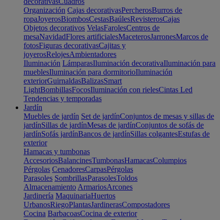
decorativas
Cuadros
Organización
Cajas decorativas
Percheros
Burros de
ropa
Joyeros
Biombos
Cestas
Baúles
Revisteros
Cajas
Objetos decorativos
Velas
Faroles
Centros de
mesa
Navidad
Flores artificiales
Maceteros
Jarrones
Marcos de
fotos
Figuras decorativas
Cajitas y
joyeros
Relojes
Ambientadores
Iluminación
Lámparas
Iluminación decorativa
Iluminación para
muebles
Iluminación para dormitorio
Iluminación
exterior
Guirnaldas
Balizas
Smart
Light
Bombillas
Focos
Iluminación con rieles
Cintas Led
Tendencias y temporadas
Jardín
Muebles de jardín
Set de jardín
Conjuntos de mesas y sillas de
jardín
Sillas de jardín
Mesas de jardín
Conjuntos de sofás de
jardín
Sofás jardín
Bancos de jardín
Sillas colgantes
Estufas de
exterior
Hamacas y tumbonas
Accesorios
Balancines
Tumbonas
Hamacas
Columpios
Pérgolas
Cenadores
Carpas
Pérgolas
Parasoles
Sombrillas
Parasoles
Toldos
Almacenamiento
Armarios
Arcones
Jardinería
Maquinaria
Huertos
Urbanos
Riego
Plantas
Jardineras
Compostadores
Cocina
Barbacoas
Cocina de exterior