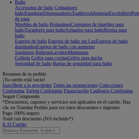
Baño
Accesorios de baño
Colgadores
baño
Papeleras
Dispensadores
Toalleros
Jaboneras
Escobillero
Port
de ropa
Muebles de baño
Botiquines
Conjuntos de muebles para
baño
Tocadores para baño
Armarios para baño
Repisa para
baño
Espejos de baño
Espejos de baño sin Luz
Espejos de baño
iluminados
Espejos de baño con aumento
Sanitarios
Bañeras
Lavabos
Mamparas
Grifería
Grifos para cocina
Grifos para ducha
Seguridad de baño
Barras de seguridad para baño
Resumen de tu pedido
¡Tu carrito está vacío!
Suscríbete a la newsletter
Todas las promociones
Colecciones
Conforama
Tarjeta Conforama
Financiación
Catálogos Conforama
Seguir Comprando
*Descuentos, cupones y servicios son aplicados en el carrito. Haz
clic en Tramitar Pedido para ver estos descuentos e importes
Pago 100% seguro
Total con descuento
(IVA incluido*)
Ir Al Carrito