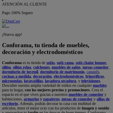
ATENCIÓN AL CLIENTE
Pago 100% Seguro
¡Nueva app!
Conforama, tu tienda de muebles,
decoración y electrodomésticos
Conforama
es tu tienda de
sofás
,
sofá cama
,
sofá chaise longue
,
sillón
,
sillón relax
,
colchones
,
muebles de salón
,
mesas comedor
,
dormitorio de juvenil
,
dormitorio de matrimonio
,
canapés
,
cocinas a medida
,
decoración
,
electrodomésticos
,
frigoríficos
,
microondas
,
lavavajillas
,
lavadora secadora
, y
televisiones
.
Descubre nuestra amplia variedad de estilos en cualquier
muebles
para tu hogar,
con los mejores precios y promociones
. Crea el
espacio en el que vives gracias a nuestros
muebles de comedor
y
habitaciones,
armarios
y
zapateros
,
mesas de comedor
y
sillas de
escritorio
. Además, podrás decorar tu casa con multitud de
artículos, tener el mejor ocio con los productos de
imagen y sonido
y aprovechar tu
jardín
en las épocas de buen tiempo. Conforama