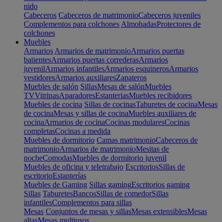
nido
Cabeceros
Cabeceros de matrimonio
Cabeceros juveniles
Complementos para colchones
Almohadas
Protectores de
colchones
Muebles
Armarios
Armarios de matrimonio
Armarios puertas
batientes
Armarios puertas correderas
Armarios
juvenil
Armarios infantiles
Armarios esquineros
Armarios
vestidores
Armarios auxiliares
Zapateros
Muebles de salón
Sillas
Mesas de salón
Muebles
TV
Vitrinas
Aparadores
Estanterias
Muebles recibidores
Muebles de cocina
Sillas de cocinas
Taburetes de cocina
Mesas
de cocina
Mesas y sillas de cocina
Muebles auxiliares de
cocina
Armarios de cocina
Cocinas modulares
Cocinas
completas
Cocinas a medida
Muebles de dormitorio
Camas matrimonio
Cabeceros de
matrimonio
Armarios de matrimonio
Mesitas de
noche
Comodas
Muebles de dormitorio juvenil
Muebles de oficina y teletrabajo
Escritorios
Sillas de
escritorio
Estanterías
Muebles de Gaming
Sillas gaming
Escritorios gaming
Sillas
Taburetes
Bancos
Sillas de comedor
Sillas
infantiles
Complementos para sillas
Mesas
Conjuntos de mesas y sillas
Mesas extensibles
Mesas
altas
Mesas multiusos