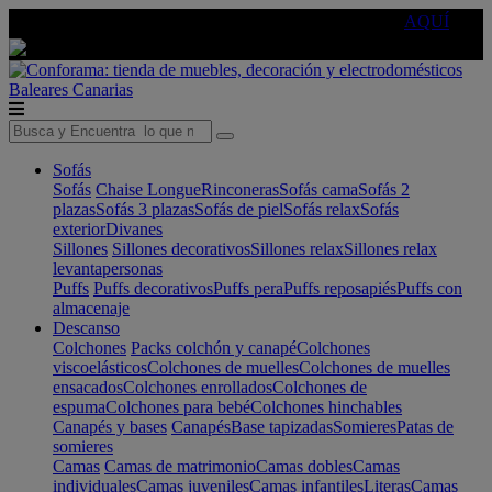
🔵Cambia tu electro con
-10% EXTRA
de descuento ☑️
AQUÍ
Baleares
Canarias
Sofás
Sofás
Chaise Longue
Rinconeras
Sofás cama
Sofás 2
plazas
Sofás 3 plazas
Sofás de piel
Sofás relax
Sofás
exterior
Divanes
Sillones
Sillones decorativos
Sillones relax
Sillones relax
levantapersonas
Puffs
Puffs decorativos
Puffs pera
Puffs reposapiés
Puffs con
almacenaje
Descanso
Colchones
Packs colchón y canapé
Colchones
viscoelásticos
Colchones de muelles
Colchones de muelles
ensacados
Colchones enrollados
Colchones de
espuma
Colchones para bebé
Colchones hinchables
Canapés y bases
Canapés
Base tapizadas
Somieres
Patas de
somieres
Camas
Camas de matrimonio
Camas dobles
Camas
individuales
Camas juveniles
Camas infantiles
Literas
Camas