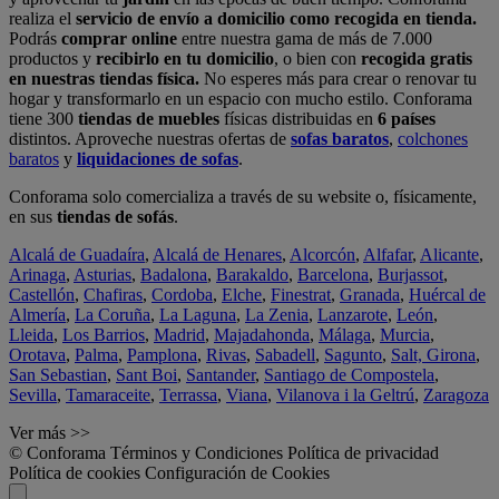
realiza el
servicio de envío a domicilio como recogida en tienda.
Podrás
comprar online
entre nuestra gama de más de 7.000
productos y
recibirlo en tu domicilio
, o bien con
recogida gratis
en nuestras tiendas física.
No esperes más para crear o renovar tu
hogar y transformarlo en un espacio con mucho estilo. Conforama
tiene 300
tiendas de muebles
físicas distribuidas en
6 países
distintos. Aproveche nuestras ofertas de
sofas baratos
,
colchones
baratos
y
liquidaciones de sofas
.
Conforama solo comercializa a través de su website o, físicamente,
en sus
tiendas de sofás
.
Alcalá de Guadaíra
,
Alcalá de Henares
,
Alcorcón
,
Alfafar
,
Alicante
,
Arinaga
,
Asturias
,
Badalona
,
Barakaldo
,
Barcelona
,
Burjassot
,
Castellón
,
Chafiras
,
Cordoba
,
Elche
,
Finestrat
,
Granada
,
Huércal de
Almería
,
La Coruña
,
La Laguna
,
La Zenia
,
Lanzarote
,
León
,
Lleida
,
Los Barrios
,
Madrid
,
Majadahonda
,
Málaga
,
Murcia
,
Orotava
,
Palma
,
Pamplona
,
Rivas
,
Sabadell
,
Sagunto
,
Salt, Girona
,
San Sebastian
,
Sant Boi
,
Santander
,
Santiago de Compostela
,
Sevilla
,
Tamaraceite
,
Terrassa
,
Viana
,
Vilanova i la Geltrú
,
Zaragoza
Ver más >>
© Conforama
Términos y Condiciones
Política de privacidad
Política de cookies
Configuración de Cookies