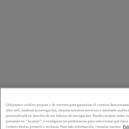
Utilizamos cookies propias y de terceros para garantizar el correcto funcionami
sitio web, analizar la navegación, mejorar nuestros servicios y mostrarte public
personalizada en función de tus hábitos de navegación. Puedes aceptar todas la
pulsando en “Aceptar”, o configurar tus preferencias para seleccionar qué tipos
cookies deseas permitir o rechazar. Para más información, consulta nuestra
Pol