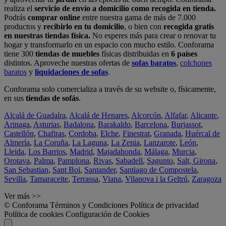
realiza el
servicio de envío a domicilio como recogida en tienda.
Podrás
comprar online
entre nuestra gama de más de 7.000
productos y
recibirlo en tu domicilio
, o bien con
recogida gratis
en nuestras tiendas física.
No esperes más para crear o renovar tu
hogar y transformarlo en un espacio con mucho estilo. Conforama
tiene 300
tiendas de muebles
físicas distribuidas en
6 países
distintos. Aproveche nuestras ofertas de
sofas baratos
,
colchones
baratos
y
liquidaciones de sofas
.
Conforama solo comercializa a través de su website o, físicamente,
en sus
tiendas de sofás
.
Alcalá de Guadaíra
,
Alcalá de Henares
,
Alcorcón
,
Alfafar
,
Alicante
,
Arinaga
,
Asturias
,
Badalona
,
Barakaldo
,
Barcelona
,
Burjassot
,
Castellón
,
Chafiras
,
Cordoba
,
Elche
,
Finestrat
,
Granada
,
Huércal de
Almería
,
La Coruña
,
La Laguna
,
La Zenia
,
Lanzarote
,
León
,
Lleida
,
Los Barrios
,
Madrid
,
Majadahonda
,
Málaga
,
Murcia
,
Orotava
,
Palma
,
Pamplona
,
Rivas
,
Sabadell
,
Sagunto
,
Salt, Girona
,
San Sebastian
,
Sant Boi
,
Santander
,
Santiago de Compostela
,
Sevilla
,
Tamaraceite
,
Terrassa
,
Viana
,
Vilanova i la Geltrú
,
Zaragoza
Ver más >>
© Conforama
Términos y Condiciones
Política de privacidad
Política de cookies
Configuración de Cookies