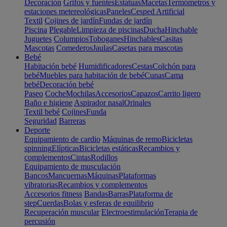
Decoración
Grifos y fuentes
Estatuas
Macetas
Termómetros y
estaciones metereológicas
Paneles
Cesped Artificial
Textil
Cojines de jardín
Fundas de jardín
Piscina
Plegable
Limpieza de piscinas
Ducha
Hinchable
Juguetes
Columpios
Toboganes
Hinchables
Casitas
Mascotas
Comederos
Jaulas
Casetas para mascotas
Bebé
Habitación bebé
Humidificadores
Cestas
Colchón para
bebé
Muebles para habitación de bebé
Cunas
Cama
bebé
Decoración bebé
Paseo
Coche
Mochilas
Accesorios
Capazos
Carrito ligero
Baño e higiene
Aspirador nasal
Orinales
Textil bebé
Cojines
Funda
Seguridad
Barreras
Deporte
Equipamiento de cardio
Máquinas de remo
Bicicletas
spinning
Elípticas
Bicicletas estáticas
Recambios y
complementos
Cintas
Rodillos
Equipamiento de musculación
Bancos
Mancuernas
Máquinas
Plataformas
vibratorias
Recambios y complementos
Accesorios fitness
Bandas
Barras
Plataforma de
step
Cuerdas
Bolas y esferas de equilibrio
Recuperación muscular
Electroestimulación
Terapia de
percusión