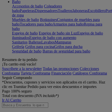
Baño
Accesorios de baño
Colgadores
baño
Papeleras
Dispensadores
Toalleros
Jaboneras
Escobillero
Port
de ropa
Muebles de baño
Botiquines
Conjuntos de muebles para
baño
Tocadores para baño
Armarios para baño
Repisa para
baño
Espejos de baño
Espejos de baño sin Luz
Espejos de baño
iluminados
Espejos de baño con aumento
Sanitarios
Bañeras
Lavabos
Mamparas
Grifería
Grifos para cocina
Grifos para ducha
Seguridad de baño
Barras de seguridad para baño
Resumen de tu pedido
¡Tu carrito está vacío!
Suscríbete a la newsletter
Todas las promociones
Colecciones
Conforama
Tarjeta Conforama
Financiación
Catálogos Conforama
Seguir Comprando
*Descuentos, cupones y servicios son aplicados en el carrito. Haz
clic en Tramitar Pedido para ver estos descuentos e importes
Pago 100% seguro
Total con descuento
(IVA incluido*)
Ir Al Carrito