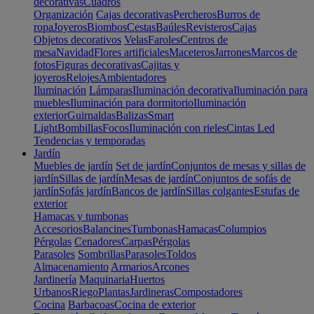
decorativas
Cuadros
Organización
Cajas decorativas
Percheros
Burros de
ropa
Joyeros
Biombos
Cestas
Baúles
Revisteros
Cajas
Objetos decorativos
Velas
Faroles
Centros de
mesa
Navidad
Flores artificiales
Maceteros
Jarrones
Marcos de
fotos
Figuras decorativas
Cajitas y
joyeros
Relojes
Ambientadores
Iluminación
Lámparas
Iluminación decorativa
Iluminación para
muebles
Iluminación para dormitorio
Iluminación
exterior
Guirnaldas
Balizas
Smart
Light
Bombillas
Focos
Iluminación con rieles
Cintas Led
Tendencias y temporadas
Jardín
Muebles de jardín
Set de jardín
Conjuntos de mesas y sillas de
jardín
Sillas de jardín
Mesas de jardín
Conjuntos de sofás de
jardín
Sofás jardín
Bancos de jardín
Sillas colgantes
Estufas de
exterior
Hamacas y tumbonas
Accesorios
Balancines
Tumbonas
Hamacas
Columpios
Pérgolas
Cenadores
Carpas
Pérgolas
Parasoles
Sombrillas
Parasoles
Toldos
Almacenamiento
Armarios
Arcones
Jardinería
Maquinaria
Huertos
Urbanos
Riego
Plantas
Jardineras
Compostadores
Cocina
Barbacoas
Cocina de exterior