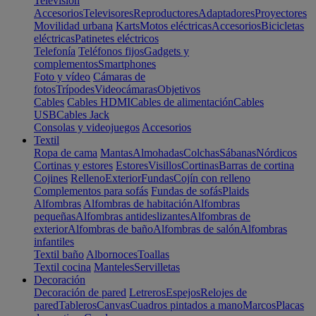
Televisión
Accesorios
Televisores
Reproductores
Adaptadores
Proyectores
Movilidad urbana
Karts
Motos eléctricas
Accesorios
Bicicletas
eléctricas
Patinetes eléctricos
Telefonía
Teléfonos fijos
Gadgets y
complementos
Smartphones
Foto y vídeo
Cámaras de
fotos
Trípodes
Videocámaras
Objetivos
Cables
Cables HDMI
Cables de alimentación
Cables
USB
Cables Jack
Consolas y videojuegos
Accesorios
Textil
Ropa de cama
Mantas
Almohadas
Colchas
Sábanas
Nórdicos
Cortinas y estores
Estores
Visillos
Cortinas
Barras de cortina
Cojines
Relleno
Exterior
Fundas
Cojín con relleno
Complementos para sofás
Fundas de sofás
Plaids
Alfombras
Alfombras de habitación
Alfombras
pequeñas
Alfombras antideslizantes
Alfombras de
exterior
Alfombras de baño
Alfombras de salón
Alfombras
infantiles
Textil baño
Albornoces
Toallas
Textil cocina
Manteles
Servilletas
Decoración
Decoración de pared
Letreros
Espejos
Relojes de
pared
Tableros
Canvas
Cuadros pintados a mano
Marcos
Placas