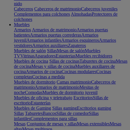
nido
Cabeceros
Cabeceros de matrimonio
Cabeceros juveniles
Complementos para colchones
Almohadas
Protectores de
colchones
Muebles
Armarios
Armarios de matrimonio
Armarios puertas
batientes
Armarios puertas correderas
Armarios
juvenil
Armarios infantiles
Armarios esquineros
Armarios
vestidores
Armarios auxiliares
Zapateros
Muebles de salón
Sillas
Mesas de salón
Muebles
TV
Vitrinas
Aparadores
Estanterias
Muebles recibidores
Muebles de cocina
Sillas de cocinas
Taburetes de cocina
Mesas
de cocina
Mesas y sillas de cocina
Muebles auxiliares de
cocina
Armarios de cocina
Cocinas modulares
Cocinas
completas
Cocinas a medida
Muebles de dormitorio
Camas matrimonio
Cabeceros de
matrimonio
Armarios de matrimonio
Mesitas de
noche
Comodas
Muebles de dormitorio juvenil
Muebles de oficina y teletrabajo
Escritorios
Sillas de
escritorio
Estanterías
Muebles de Gaming
Sillas gaming
Escritorios gaming
Sillas
Taburetes
Bancos
Sillas de comedor
Sillas
infantiles
Complementos para sillas
Mesas
Conjuntos de mesas y sillas
Mesas extensibles
Mesas
altas
Mesas multiusos