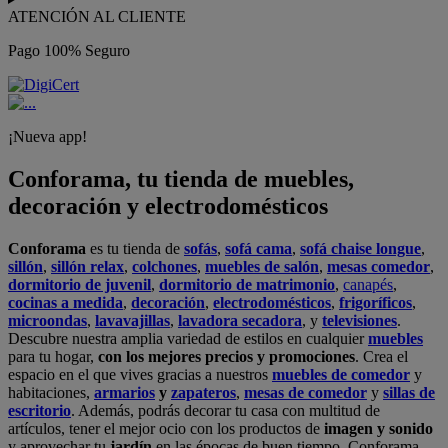
ATENCIÓN AL CLIENTE
Pago 100% Seguro
¡Nueva app!
Conforama, tu tienda de muebles,
decoración y electrodomésticos
Conforama
es tu tienda de
sofás
,
sofá cama
,
sofá chaise longue
,
sillón
,
sillón relax
,
colchones
,
muebles de salón
,
mesas comedor
,
dormitorio de juvenil
,
dormitorio de matrimonio
,
canapés
,
cocinas a medida
,
decoración
,
electrodomésticos
,
frigoríficos
,
microondas
,
lavavajillas
,
lavadora secadora
, y
televisiones
.
Descubre nuestra amplia variedad de estilos en cualquier
muebles
para tu hogar,
con los mejores precios y promociones
. Crea el
espacio en el que vives gracias a nuestros
muebles de comedor
y
habitaciones,
armarios
y
zapateros
,
mesas de comedor
y
sillas de
escritorio
. Además, podrás decorar tu casa con multitud de
artículos, tener el mejor ocio con los productos de
imagen y sonido
y aprovechar tu
jardín
en las épocas de buen tiempo. Conforama