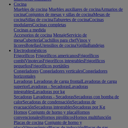
Cocina
Muebles de cocina
Muebles auxiliares de cocina
Armarios de
cocina
Conjuntos de mesas y sillas de cocina
Mesas de
cocina
Sillas de cocina
Taburetes de cocina
Cocinas
modulares
Cocinas completas
Cocinas a medida
Accesorios de cocina
Menaje
Servicio de
mesa
Cubertería
Cuchillos para chef
Vinos y
licores
Botellas
Utensilios de cocina
Vajilla
Bandejas
Electrodomésticos
Frigoríficos
Frigoríficos americanos
Frigoríficos
combi
Vinotecas
Frigoríficos integrables
Frigoríficos
pequeños
Frigoríficos portátiles
Congeladores
Congeladores verticales
Congeladores
horizontales
Lavadoras
Lavadoras de carga frontal
Lavadoras de carga
superior
Lavadoras - Secadoras
Lavadoras
integrables
Lavadoras por kg
Secadoras
Lavadoras - Secadoras
Secadoras con bomba de
calor
Secadoras de condensación
Secadoras de
evacuación
Secadoras integrables
Secadoras por Kg
Hornos
Conjunto de horno y placa
Hornos
convencionales
Hornos pirolíticos
Hornos multifunción
Placas de cocina
Conjunto de horno y
placa
Vitrocerámica
Placas de inducción
Placas de gas