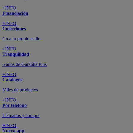
+INFO
Financiación
+INFO
Colecciones
Crea tu propio estilo
+INFO
Tranquilidad
6 años de Garantía Plus
+INFO
Catálogos
Miles de productos
+INFO
Por teléfono
Llámanos y compra
+INFO
Nueva app