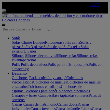
🔵Cambia tu electro con
-10% EXTRA
de descuento ☑️
AQUÍ
Baleares
Canarias
Sofás
Sofás
Chaise Longue
Rinconeras
Sofás cama
Sofás 2
plazas
Sofás 3 plazas
Sofás de piel
Sofás relax
Sofás
exterior
Divanes
Sillones
Sillones decorativos
Sillones relax
Sillones relax
levantapersonas
Puffs
Puffs decorativos
Puffs pera
Puffs reposapiés
Puffs con
almacenaje
Descanso
Colchones
Packs colchón y canapé
Colchones
viscoelásticos
Colchones de muelles
Colchones de muelles
ensacados
Colchones enrollados
Colchones de
espuma
Colchones para bebé
Colchones hinchables
Canapés y bases
Canapés
Base tapizadas
Somieres
Patas de
somieres
Camas
Camas de matrimonio
Camas dobles
Camas
individuales
Camas juveniles
Camas infantiles
Literas
Camas