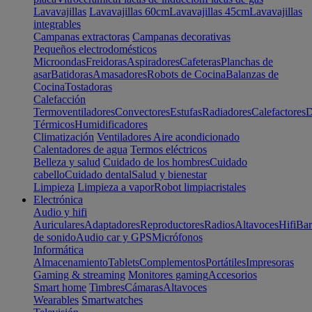
Lavavajillas
Lavavajillas 60cm
Lavavajillas 45cm
Lavavajillas
integrables
Campanas extractoras
Campanas decorativas
Pequeños electrodomésticos
Microondas
Freidoras
Aspiradores
Cafeteras
Planchas de
asar
Batidoras
Amasadores
Robots de Cocina
Balanzas de
Cocina
Tostadoras
Calefacción
Termoventiladores
Convectores
Estufas
Radiadores
Calefactores
D
Térmicos
Humidificadores
Climatización
Ventiladores
Aire acondicionado
Calentadores de agua
Termos eléctricos
Belleza y salud
Cuidado de los hombres
Cuidado
cabello
Cuidado dental
Salud y bienestar
Limpieza
Limpieza a vapor
Robot limpiacristales
Electrónica
Audio y hifi
Auriculares
Adaptadores
Reproductores
Radios
Altavoces
Hifi
Bar
de sonido
Audio car y GPS
Micrófonos
Informática
Almacenamiento
Tablets
Complementos
Portátiles
Impresoras
Gaming & streaming
Monitores gaming
Accesorios
Smart home
Timbres
Cámaras
Altavoces
Wearables
Smartwatches