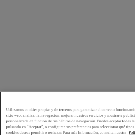
Utilizamos cookies propias y de terceros para garantizar el correcto funcionami
sitio web, analizar la navegación, mejorar nuestros servicios y mostrarte public
personalizada en función de tus hábitos de navegación. Puedes aceptar todas la
pulsando en “Aceptar”, o configurar tus preferencias para seleccionar qué tipos
cookies deseas permitir o rechazar. Para más información, consulta nuestra
Pol