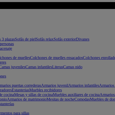
s 3 plazas
Sofás de piel
Sofás relax
Sofás exterior
Divanes
apersonas
macenaje
chones de muelles
Colchones de muelles ensacados
Colchones enrollad
eres
Camas juveniles
Camas infantiles
Literas
Camas nido
ones
marios puertas correderas
Armarios juvenil
Armarios infantiles
Armarios 
radores
Estanterias
Muebles recibidores
e cocina
Mesas y sillas de cocina
Muebles auxiliares de cocina
Armarios
onio
Armarios de matrimonio
Mesitas de noche
Comodas
Muebles de dor
tanterías
entos para sillas