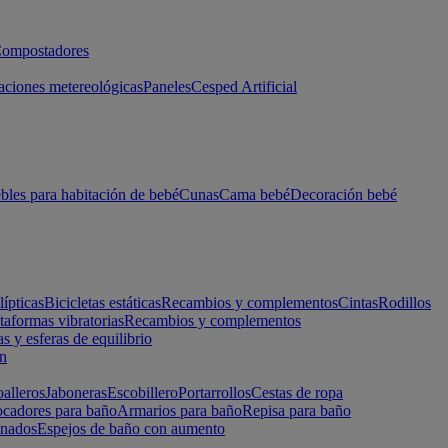
ompostadores
aciones metereológicas
Paneles
Cesped Artificial
les para habitación de bebé
Cunas
Cama bebé
Decoración bebé
lípticas
Bicicletas estáticas
Recambios y complementos
Cintas
Rodillos
taformas vibratorias
Recambios y complementos
s y esferas de equilibrio
ón
alleros
Jaboneras
Escobillero
Portarrollos
Cestas de ropa
cadores para baño
Armarios para baño
Repisa para baño
inados
Espejos de baño con aumento