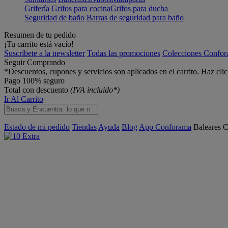
Grifería
Grifos para cocina
Grifos para ducha
Seguridad de baño
Barras de seguridad para baño
Resumen de tu pedido
¡Tu carrito está vacío!
Suscríbete a la newsletter
Todas las promociones
Colecciones Confo
Seguir Comprando
*Descuentos, cupones y servicios son aplicados en el carrito. Haz cli
Pago 100% seguro
Total con descuento
(IVA incluido*)
Ir Al Carrito
Estado de mi pedido
Tiendas
Ayuda
Blog
App Conforama
Baleares
C