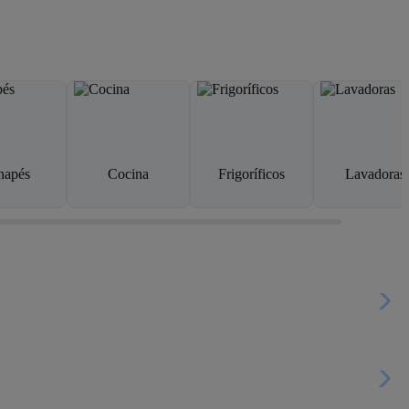
napés
Cocina
Frigoríficos
Lavadoras