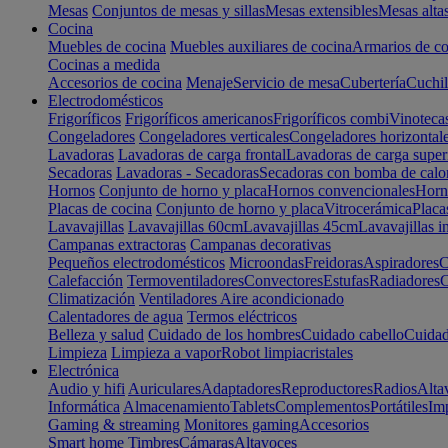
Mesas
Conjuntos de mesas y sillas
Mesas extensibles
Mesas alta
Cocina
Muebles de cocina
Muebles auxiliares de cocina
Armarios de co
Cocinas a medida
Accesorios de cocina
Menaje
Servicio de mesa
Cubertería
Cuchil
Electrodomésticos
Frigoríficos
Frigoríficos americanos
Frigoríficos combi
Vinoteca
Congeladores
Congeladores verticales
Congeladores horizontal
Lavadoras
Lavadoras de carga frontal
Lavadoras de carga super
Secadoras
Lavadoras - Secadoras
Secadoras con bomba de calo
Hornos
Conjunto de horno y placa
Hornos convencionales
Horno
Placas de cocina
Conjunto de horno y placa
Vitrocerámica
Placa
Lavavajillas
Lavavajillas 60cm
Lavavajillas 45cm
Lavavajillas i
Campanas extractoras
Campanas decorativas
Pequeños electrodomésticos
Microondas
Freidoras
Aspiradores
C
Calefacción
Termoventiladores
Convectores
Estufas
Radiadores
C
Climatización
Ventiladores
Aire acondicionado
Calentadores de agua
Termos eléctricos
Belleza y salud
Cuidado de los hombres
Cuidado cabello
Cuidad
Limpieza
Limpieza a vapor
Robot limpiacristales
Electrónica
Audio y hifi
Auriculares
Adaptadores
Reproductores
Radios
Alta
Informática
Almacenamiento
Tablets
Complementos
Portátiles
Im
Gaming & streaming
Monitores gaming
Accesorios
Smart home
Timbres
Cámaras
Altavoces