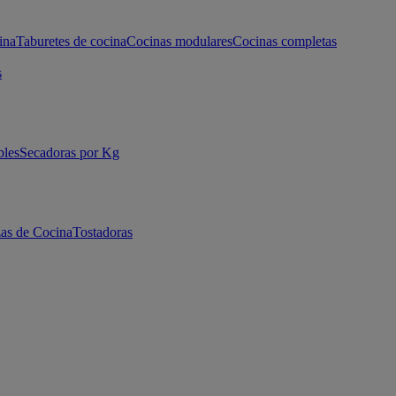
ina
Taburetes de cocina
Cocinas modulares
Cocinas completas
s
bles
Secadoras por Kg
as de Cocina
Tostadoras