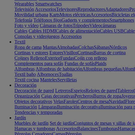
Wearables
Smartwatches
Televisión
Accesorios
Televisores
Reproductores
Adaptadores
Pr
Movilidad urbana
Karts
Motos eléctricas
Accesorios
Bicicletas el
Telefonía
Teléfonos fijos
Gadgets y complementos
Smartphones
Foto y vídeo
Cámaras de fotos
Trípodes
Videocámaras
Cables
Cables HDMI
Cables de alimentación
Cables USB
Cable
Consolas y videojuegos
Accesorios
Textil
Ropa de cama
Mantas
Almohadas
Colchas
Sábanas
Nórdicos
Cortinas y estores
Estores
Visillos
Cortinas
Barras de cortina
Cojines
Relleno
Exterior
Fundas
Cojín con relleno
Complementos para sofás
Fundas de sofás
Plaids
Alfombras
Alfombras de habitación
Alfombras pequeñas
Alfomb
Textil baño
Albornoces
Toallas
Textil cocina
Manteles
Servilletas
Decoración
Decoración de pared
Letreros
Espejos
Relojes de pared
Tableros
Organización
Cajas decorativas
Percheros
Burros de ropa
Joyero
Objetos decorativos
Velas
Faroles
Centros de mesa
Navidad
Flore
Iluminación
Lámparas
Iluminación decorativa
Iluminación para 
Tendencias y temporadas
Jardín
Muebles de jardín
Set de jardín
Conjuntos de mesas y sillas de j
Hamacas y tumbonas
Accesorios
Balancines
Tumbonas
Hamaca
Pérgolas
Cenadores
Carpas
Pérgolas