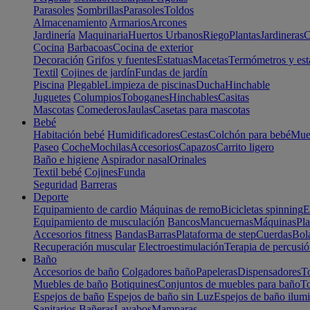
Parasoles
Sombrillas
Parasoles
Toldos
Almacenamiento
Armarios
Arcones
Jardinería
Maquinaria
Huertos Urbanos
Riego
Plantas
Jardineras
C
Cocina
Barbacoas
Cocina de exterior
Decoración
Grifos y fuentes
Estatuas
Macetas
Termómetros y est
Textil
Cojines de jardín
Fundas de jardín
Piscina
Plegable
Limpieza de piscinas
Ducha
Hinchable
Juguetes
Columpios
Toboganes
Hinchables
Casitas
Mascotas
Comederos
Jaulas
Casetas para mascotas
Bebé
Habitación bebé
Humidificadores
Cestas
Colchón para bebé
Mueb
Paseo
Coche
Mochilas
Accesorios
Capazos
Carrito ligero
Baño e higiene
Aspirador nasal
Orinales
Textil bebé
Cojines
Funda
Seguridad
Barreras
Deporte
Equipamiento de cardio
Máquinas de remo
Bicicletas spinning
E
Equipamiento de musculación
Bancos
Mancuernas
Máquinas
Pla
Accesorios fitness
Bandas
Barras
Plataforma de step
Cuerdas
Bola
Recuperación muscular
Electroestimulación
Terapia de percusi
Baño
Accesorios de baño
Colgadores baño
Papeleras
Dispensadores
To
Muebles de baño
Botiquines
Conjuntos de muebles para baño
To
Espejos de baño
Espejos de baño sin Luz
Espejos de baño ilum
Sanitarios
Bañeras
Lavabos
Mamparas