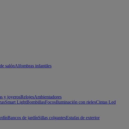
de salón
Alfombras infantiles
as y joyeros
Relojes
Ambientadores
zas
Smart Light
Bombillas
Focos
Iluminación con rieles
Cintas Led
ardín
Bancos de jardín
Sillas colgantes
Estufas de exterior