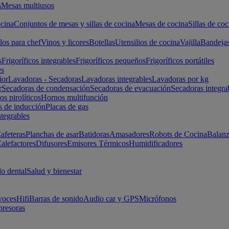
s
Mesas multiusos
cina
Conjuntos de mesas y sillas de cocina
Mesas de cocina
Sillas de coc
los para chef
Vinos y licores
Botellas
Utensilios de cocina
Vajilla
Bandeja
s
Frigoríficos integrables
Frigoríficos pequeños
Frigoríficos portátiles
es
ior
Lavadoras - Secadoras
Lavadoras integrables
Lavadoras por kg
r
Secadoras de condensación
Secadoras de evacuación
Secadoras integra
s pirolíticos
Hornos multifunción
s de inducción
Placas de gas
ntegrables
afeteras
Planchas de asar
Batidoras
Amasadores
Robots de Cocina
Balanz
alefactores
Difusores
Emisores Térmicos
Humidificadores
o dental
Salud y bienestar
voces
Hifi
Barras de sonido
Audio car y GPS
Micrófonos
presoras