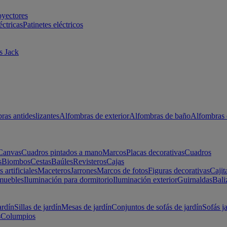
oyectores
éctricas
Patinetes eléctricos
s Jack
ras antideslizantes
Alfombras de exterior
Alfombras de baño
Alfombras 
Canvas
Cuadros pintados a mano
Marcos
Placas decorativas
Cuadros
s
Biombos
Cestas
Baúles
Revisteros
Cajas
s artificiales
Maceteros
Jarrones
Marcos de fotos
Figuras decorativas
Cajit
muebles
Iluminación para dormitorio
Iluminación exterior
Guirnaldas
Bali
ardín
Sillas de jardín
Mesas de jardín
Conjuntos de sofás de jardín
Sofás j
s
Columpios