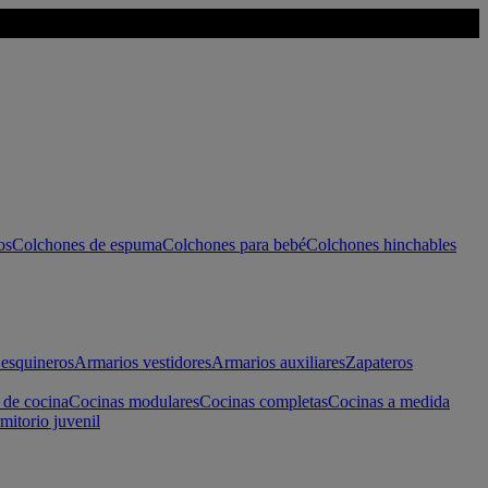
os
Colchones de espuma
Colchones para bebé
Colchones hinchables
esquineros
Armarios vestidores
Armarios auxiliares
Zapateros
 de cocina
Cocinas modulares
Cocinas completas
Cocinas a medida
mitorio juvenil