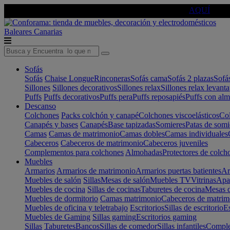
🔵Cambia tu electro con
-10% EXTRA
de descuento ☑️
AQUÍ
Baleares
Canarias
Sofás
Sofás
Chaise Longue
Rinconeras
Sofás cama
Sofás 2 plazas
Sofá
Sillones
Sillones decorativos
Sillones relax
Sillones relax levant
Puffs
Puffs decorativos
Puffs pera
Puffs reposapiés
Puffs con al
Descanso
Colchones
Packs colchón y canapé
Colchones viscoelásticos
Col
Canapés y bases
Canapés
Base tapizadas
Somieres
Patas de somi
Camas
Camas de matrimonio
Camas dobles
Camas individuales
Cabeceros
Cabeceros de matrimonio
Cabeceros juveniles
Complementos para colchones
Almohadas
Protectores de colch
Muebles
Armarios
Armarios de matrimonio
Armarios puertas batientes
Ar
Muebles de salón
Sillas
Mesas de salón
Muebles TV
Vitrinas
Apa
Muebles de cocina
Sillas de cocinas
Taburetes de cocina
Mesas d
Muebles de dormitorio
Camas matrimonio
Cabeceros de matrim
Muebles de oficina y teletrabajo
Escritorios
Sillas de escritorio
Es
Muebles de Gaming
Sillas gaming
Escritorios gaming
Sillas
Taburetes
Bancos
Sillas de comedor
Sillas infantiles
Complem