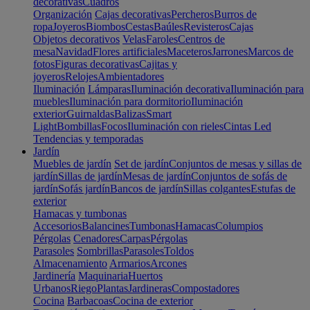
decorativas
Cuadros
Organización
Cajas decorativas
Percheros
Burros de
ropa
Joyeros
Biombos
Cestas
Baúles
Revisteros
Cajas
Objetos decorativos
Velas
Faroles
Centros de
mesa
Navidad
Flores artificiales
Maceteros
Jarrones
Marcos de
fotos
Figuras decorativas
Cajitas y
joyeros
Relojes
Ambientadores
Iluminación
Lámparas
Iluminación decorativa
Iluminación para
muebles
Iluminación para dormitorio
Iluminación
exterior
Guirnaldas
Balizas
Smart
Light
Bombillas
Focos
Iluminación con rieles
Cintas Led
Tendencias y temporadas
Jardín
Muebles de jardín
Set de jardín
Conjuntos de mesas y sillas de
jardín
Sillas de jardín
Mesas de jardín
Conjuntos de sofás de
jardín
Sofás jardín
Bancos de jardín
Sillas colgantes
Estufas de
exterior
Hamacas y tumbonas
Accesorios
Balancines
Tumbonas
Hamacas
Columpios
Pérgolas
Cenadores
Carpas
Pérgolas
Parasoles
Sombrillas
Parasoles
Toldos
Almacenamiento
Armarios
Arcones
Jardinería
Maquinaria
Huertos
Urbanos
Riego
Plantas
Jardineras
Compostadores
Cocina
Barbacoas
Cocina de exterior