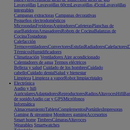
Lavavajillas
Lavavajillas 60cm
Lavavajillas 45cm
Lavavajillas
integrables
Campanas extractoras
Campanas decorativas
Pequeños electrodomésticos
Microondas
Freidoras
Aspiradores
Cafeteras
Planchas de
asar
Batidoras
Amasadores
Robots de Cocina
Balanzas de
Cocina
Tostadoras
Calefacción
Termoventiladores
Convectores
Estufas
Radiadores
Calefactores
D
Térmicos
Humidificadores
Climatización
Ventiladores
Aire acondicionado
Calentadores de agua
Termos eléctricos
Belleza y salud
Cuidado de los hombres
Cuidado
cabello
Cuidado dental
Salud y bienestar
Limpieza
Limpieza a vapor
Robot limpiacristales
Electrónica
Audio y hifi
Auriculares
Adaptadores
Reproductores
Radios
Altavoces
Hifi
Bar
de sonido
Audio car y GPS
Micrófonos
Informática
Almacenamiento
Tablets
Complementos
Portátiles
Impresoras
Gaming & streaming
Monitores gaming
Accesorios
Smart home
Timbres
Cámaras
Altavoces
Wearables
Smartwatches