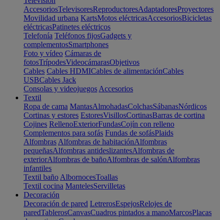
Televisión
Accesorios
Televisores
Reproductores
Adaptadores
Proyectores
Movilidad urbana
Karts
Motos eléctricas
Accesorios
Bicicletas
eléctricas
Patinetes eléctricos
Telefonía
Teléfonos fijos
Gadgets y
complementos
Smartphones
Foto y vídeo
Cámaras de
fotos
Trípodes
Videocámaras
Objetivos
Cables
Cables HDMI
Cables de alimentación
Cables
USB
Cables Jack
Consolas y videojuegos
Accesorios
Textil
Ropa de cama
Mantas
Almohadas
Colchas
Sábanas
Nórdicos
Cortinas y estores
Estores
Visillos
Cortinas
Barras de cortina
Cojines
Relleno
Exterior
Fundas
Cojín con relleno
Complementos para sofás
Fundas de sofás
Plaids
Alfombras
Alfombras de habitación
Alfombras
pequeñas
Alfombras antideslizantes
Alfombras de
exterior
Alfombras de baño
Alfombras de salón
Alfombras
infantiles
Textil baño
Albornoces
Toallas
Textil cocina
Manteles
Servilletas
Decoración
Decoración de pared
Letreros
Espejos
Relojes de
pared
Tableros
Canvas
Cuadros pintados a mano
Marcos
Placas