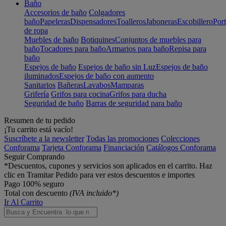
Baño
Accesorios de baño
Colgadores
baño
Papeleras
Dispensadores
Toalleros
Jaboneras
Escobillero
Port
de ropa
Muebles de baño
Botiquines
Conjuntos de muebles para
baño
Tocadores para baño
Armarios para baño
Repisa para
baño
Espejos de baño
Espejos de baño sin Luz
Espejos de baño
iluminados
Espejos de baño con aumento
Sanitarios
Bañeras
Lavabos
Mamparas
Grifería
Grifos para cocina
Grifos para ducha
Seguridad de baño
Barras de seguridad para baño
Resumen de tu pedido
¡Tu carrito está vacío!
Suscríbete a la newsletter
Todas las promociones
Colecciones
Conforama
Tarjeta Conforama
Financiación
Catálogos Conforama
Seguir Comprando
*Descuentos, cupones y servicios son aplicados en el carrito. Haz
clic en Tramitar Pedido para ver estos descuentos e importes
Pago 100% seguro
Total con descuento
(IVA incluido*)
Ir Al Carrito