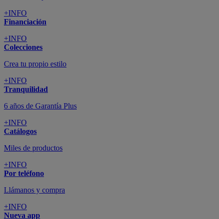
+INFO
Financiación
+INFO
Colecciones
Crea tu propio estilo
+INFO
Tranquilidad
6 años de Garantía Plus
+INFO
Catálogos
Miles de productos
+INFO
Por teléfono
Llámanos y compra
+INFO
Nueva app