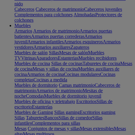
nido
Cabeceros
Cabeceros de matrimonio
Cabeceros juveniles
Complementos para colchones
Almohadas
Protectores de
colchones
Muebles
Armarios
Armarios de matrimonio
Armarios puertas
batientes
Armarios puertas correderas
Armarios
juvenil
Armarios infantiles
Armarios esquineros
Armarios
vestidores
Armarios auxiliares
Zapateros
Muebles de salón
Sillas
Mesas de salón
Muebles
TV
Vitrinas
Aparadores
Estanterias
Muebles recibidores
Muebles de cocina
Sillas de cocinas
Taburetes de cocina
Mesas
de cocina
Mesas y sillas de cocina
Muebles auxiliares de
cocina
Armarios de cocina
Cocinas modulares
Cocinas
completas
Cocinas a medida
Muebles de dormitorio
Camas matrimonio
Cabeceros de
matrimonio
Armarios de matrimonio
Mesitas de
noche
Comodas
Muebles de dormitorio juvenil
Muebles de oficina y teletrabajo
Escritorios
Sillas de
escritorio
Estanterías
Muebles de Gaming
Sillas gaming
Escritorios gaming
Sillas
Taburetes
Bancos
Sillas de comedor
Sillas
infantiles
Complementos para sillas
Mesas
Conjuntos de mesas y sillas
Mesas extensibles
Mesas
altas
Mesas multiusos