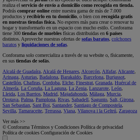
realiza el
servicio de envío a domicilio como recogida en tienda.
Podrás
comprar online
entre nuestra gama de más de 7.000
productos y
recibirlo en tu domicilio
, o bien con
recogida gratis
en nuestras tiendas física.
No esperes más para crear o renovar tu
hogar y transformarlo en un espacio con mucho estilo. Conforama
tiene 300
tiendas de muebles
físicas distribuidas en
6 países
distintos. Aproveche nuestras ofertas de
sofas baratos
,
colchones
baratos
y
liquidaciones de sofas
.
Conforama solo comercializa a través de su website o, físicamente,
en sus
tiendas de sofás
.
Alcalá de Guadaíra
,
Alcalá de Henares
,
Alcorcón
,
Alfafar
,
Alicante
,
Arinaga
,
Asturias
,
Badalona
,
Barakaldo
,
Barcelona
,
Burjassot
,
Castellón
,
Chafiras
,
Cordoba
,
Elche
,
Finestrat
,
Granada
,
Huércal de
Almería
,
La Coruña
,
La Laguna
,
La Zenia
,
Lanzarote
,
León
,
Lleida
,
Los Barrios
,
Madrid
,
Majadahonda
,
Málaga
,
Murcia
,
Orotava
,
Palma
,
Pamplona
,
Rivas
,
Sabadell
,
Sagunto
,
Salt, Girona
,
San Sebastian
,
Sant Boi
,
Santander
,
Santiago de Compostela
,
Sevilla
,
Tamaraceite
,
Terrassa
,
Viana
,
Vilanova i la Geltrú
,
Zaragoza
Ver más >>
© Conforama
Términos y Condiciones
Política de privacidad
Política de cookies
Configuración de Cookies