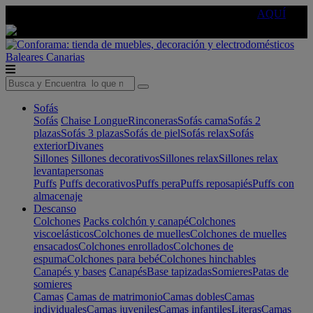
🔵Cambia tu electro con
-10% EXTRA
de descuento ☑️
AQUÍ
Baleares
Canarias
Sofás
Sofás
Chaise Longue
Rinconeras
Sofás cama
Sofás 2
plazas
Sofás 3 plazas
Sofás de piel
Sofás relax
Sofás
exterior
Divanes
Sillones
Sillones decorativos
Sillones relax
Sillones relax
levantapersonas
Puffs
Puffs decorativos
Puffs pera
Puffs reposapiés
Puffs con
almacenaje
Descanso
Colchones
Packs colchón y canapé
Colchones
viscoelásticos
Colchones de muelles
Colchones de muelles
ensacados
Colchones enrollados
Colchones de
espuma
Colchones para bebé
Colchones hinchables
Canapés y bases
Canapés
Base tapizadas
Somieres
Patas de
somieres
Camas
Camas de matrimonio
Camas dobles
Camas
individuales
Camas juveniles
Camas infantiles
Literas
Camas