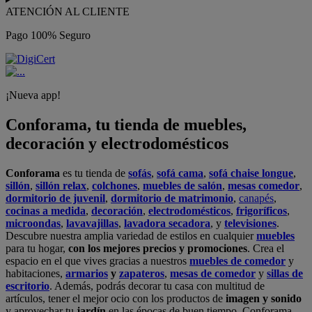
ATENCIÓN AL CLIENTE
Pago 100% Seguro
¡Nueva app!
Conforama, tu tienda de muebles,
decoración y electrodomésticos
Conforama
es tu tienda de
sofás
,
sofá cama
,
sofá chaise longue
,
sillón
,
sillón relax
,
colchones
,
muebles de salón
,
mesas comedor
,
dormitorio de juvenil
,
dormitorio de matrimonio
,
canapés
,
cocinas a medida
,
decoración
,
electrodomésticos
,
frigoríficos
,
microondas
,
lavavajillas
,
lavadora secadora
, y
televisiones
.
Descubre nuestra amplia variedad de estilos en cualquier
muebles
para tu hogar,
con los mejores precios y promociones
. Crea el
espacio en el que vives gracias a nuestros
muebles de comedor
y
habitaciones,
armarios
y
zapateros
,
mesas de comedor
y
sillas de
escritorio
. Además, podrás decorar tu casa con multitud de
artículos, tener el mejor ocio con los productos de
imagen y sonido
y aprovechar tu
jardín
en las épocas de buen tiempo. Conforama