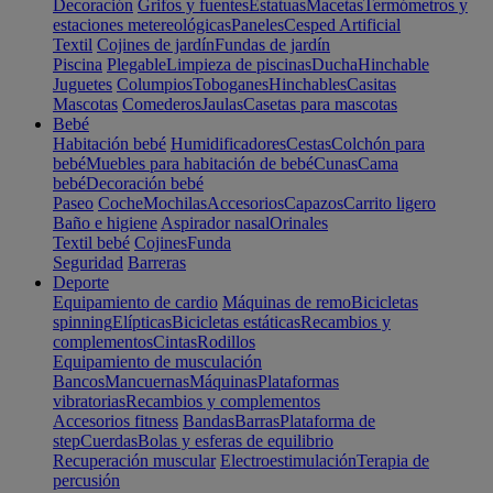
Decoración
Grifos y fuentes
Estatuas
Macetas
Termómetros y
estaciones metereológicas
Paneles
Cesped Artificial
Textil
Cojines de jardín
Fundas de jardín
Piscina
Plegable
Limpieza de piscinas
Ducha
Hinchable
Juguetes
Columpios
Toboganes
Hinchables
Casitas
Mascotas
Comederos
Jaulas
Casetas para mascotas
Bebé
Habitación bebé
Humidificadores
Cestas
Colchón para
bebé
Muebles para habitación de bebé
Cunas
Cama
bebé
Decoración bebé
Paseo
Coche
Mochilas
Accesorios
Capazos
Carrito ligero
Baño e higiene
Aspirador nasal
Orinales
Textil bebé
Cojines
Funda
Seguridad
Barreras
Deporte
Equipamiento de cardio
Máquinas de remo
Bicicletas
spinning
Elípticas
Bicicletas estáticas
Recambios y
complementos
Cintas
Rodillos
Equipamiento de musculación
Bancos
Mancuernas
Máquinas
Plataformas
vibratorias
Recambios y complementos
Accesorios fitness
Bandas
Barras
Plataforma de
step
Cuerdas
Bolas y esferas de equilibrio
Recuperación muscular
Electroestimulación
Terapia de
percusión