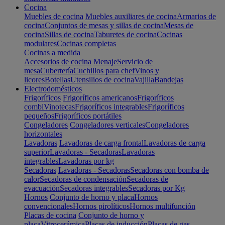
Cocina
Muebles de cocina
Muebles auxiliares de cocina
Armarios de
cocina
Conjuntos de mesas y sillas de cocina
Mesas de
cocina
Sillas de cocina
Taburetes de cocina
Cocinas
modulares
Cocinas completas
Cocinas a medida
Accesorios de cocina
Menaje
Servicio de
mesa
Cubertería
Cuchillos para chef
Vinos y
licores
Botellas
Utensilios de cocina
Vajilla
Bandejas
Electrodomésticos
Frigoríficos
Frigoríficos americanos
Frigoríficos
combi
Vinotecas
Frigoríficos integrables
Frigoríficos
pequeños
Frigoríficos portátiles
Congeladores
Congeladores verticales
Congeladores
horizontales
Lavadoras
Lavadoras de carga frontal
Lavadoras de carga
superior
Lavadoras - Secadoras
Lavadoras
integrables
Lavadoras por kg
Secadoras
Lavadoras - Secadoras
Secadoras con bomba de
calor
Secadoras de condensación
Secadoras de
evacuación
Secadoras integrables
Secadoras por Kg
Hornos
Conjunto de horno y placa
Hornos
convencionales
Hornos pirolíticos
Hornos multifunción
Placas de cocina
Conjunto de horno y
placa
Vitrocerámica
Placas de inducción
Placas de gas