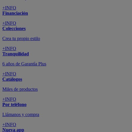
+INFO
Financiación
+INFO
Colecciones
Crea tu propio estilo
+INFO
Tranquilidad
6 años de Garantía Plus
+INFO
Catálogos
Miles de productos
+INFO
Por teléfono
Llámanos y compra
+INFO
Nueva app