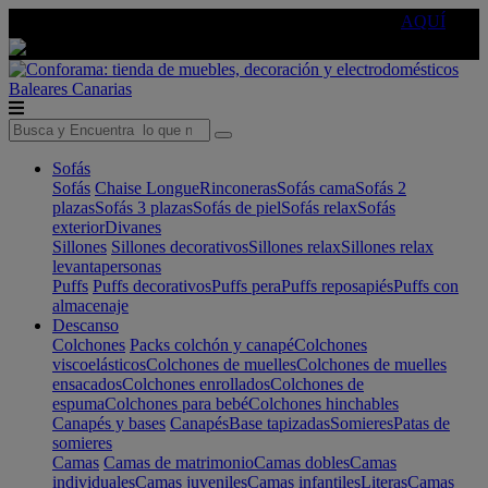
🔵Cambia tu electro con
-10% EXTRA
de descuento ☑️
AQUÍ
Baleares
Canarias
Sofás
Sofás
Chaise Longue
Rinconeras
Sofás cama
Sofás 2
plazas
Sofás 3 plazas
Sofás de piel
Sofás relax
Sofás
exterior
Divanes
Sillones
Sillones decorativos
Sillones relax
Sillones relax
levantapersonas
Puffs
Puffs decorativos
Puffs pera
Puffs reposapiés
Puffs con
almacenaje
Descanso
Colchones
Packs colchón y canapé
Colchones
viscoelásticos
Colchones de muelles
Colchones de muelles
ensacados
Colchones enrollados
Colchones de
espuma
Colchones para bebé
Colchones hinchables
Canapés y bases
Canapés
Base tapizadas
Somieres
Patas de
somieres
Camas
Camas de matrimonio
Camas dobles
Camas
individuales
Camas juveniles
Camas infantiles
Literas
Camas