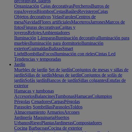
decorativas
Cuadros
Organización
Cajas decorativas
Percheros
Burros de
ropa
Joyeros
Biombos
Cestas
Baúles
Revisteros
Cajas
Objetos decorativos
Velas
Faroles
Centros de
mesa
Navidad
Flores artificiales
Maceteros
Jarrones
Marcos de
fotos
Figuras decorativas
Cajitas y
joyeros
Relojes
Ambientadores
Iluminación
Lámparas
Iluminación decorativa
Iluminación para
muebles
Iluminación para dormitorio
Iluminación
exterior
Guirnaldas
Balizas
Smart
Light
Bombillas
Focos
Iluminación con rieles
Cintas Led
Tendencias y temporadas
Jardín
Muebles de jardín
Set de jardín
Conjuntos de mesas y sillas de
jardín
Sillas de jardín
Mesas de jardín
Conjuntos de sofás de
jardín
Sofás jardín
Bancos de jardín
Sillas colgantes
Estufas de
exterior
Hamacas y tumbonas
Accesorios
Balancines
Tumbonas
Hamacas
Columpios
Pérgolas
Cenadores
Carpas
Pérgolas
Parasoles
Sombrillas
Parasoles
Toldos
Almacenamiento
Armarios
Arcones
Jardinería
Maquinaria
Huertos
Urbanos
Riego
Plantas
Jardineras
Compostadores
Cocina
Barbacoas
Cocina de exterior