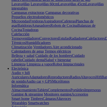
Lavavajillas
Lavavajillas 60cm
Lavavajillas 45cm
Lavavajillas
integrables
Campanas extractoras
Campanas decorativas
Pequeños electrodomésticos
Microondas
Freidoras
Aspiradores
Cafeteras
Planchas de
asar
Batidoras
Amasadores
Robots de Cocina
Balanzas de
Cocina
Tostadoras
Calefacción
Termoventiladores
Convectores
Estufas
Radiadores
Calefactores
D
Térmicos
Humidificadores
Climatización
Ventiladores
Aire acondicionado
Calentadores de agua
Termos eléctricos
Belleza y salud
Cuidado de los hombres
Cuidado
cabello
Cuidado dental
Salud y bienestar
Limpieza
Limpieza a vapor
Robot limpiacristales
Electrónica
Audio y hifi
Auriculares
Adaptadores
Reproductores
Radios
Altavoces
Hifi
Bar
de sonido
Audio car y GPS
Micrófonos
Informática
Almacenamiento
Tablets
Complementos
Portátiles
Impresoras
Gaming & streaming
Monitores gaming
Accesorios
Smart home
Timbres
Cámaras
Altavoces
Wearables
Smartwatches