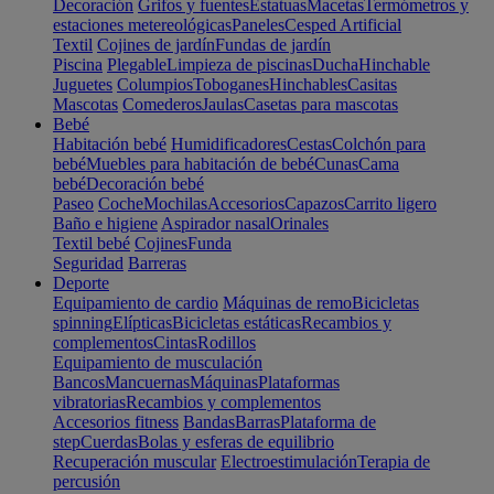
Decoración
Grifos y fuentes
Estatuas
Macetas
Termómetros y
estaciones metereológicas
Paneles
Cesped Artificial
Textil
Cojines de jardín
Fundas de jardín
Piscina
Plegable
Limpieza de piscinas
Ducha
Hinchable
Juguetes
Columpios
Toboganes
Hinchables
Casitas
Mascotas
Comederos
Jaulas
Casetas para mascotas
Bebé
Habitación bebé
Humidificadores
Cestas
Colchón para
bebé
Muebles para habitación de bebé
Cunas
Cama
bebé
Decoración bebé
Paseo
Coche
Mochilas
Accesorios
Capazos
Carrito ligero
Baño e higiene
Aspirador nasal
Orinales
Textil bebé
Cojines
Funda
Seguridad
Barreras
Deporte
Equipamiento de cardio
Máquinas de remo
Bicicletas
spinning
Elípticas
Bicicletas estáticas
Recambios y
complementos
Cintas
Rodillos
Equipamiento de musculación
Bancos
Mancuernas
Máquinas
Plataformas
vibratorias
Recambios y complementos
Accesorios fitness
Bandas
Barras
Plataforma de
step
Cuerdas
Bolas y esferas de equilibrio
Recuperación muscular
Electroestimulación
Terapia de
percusión