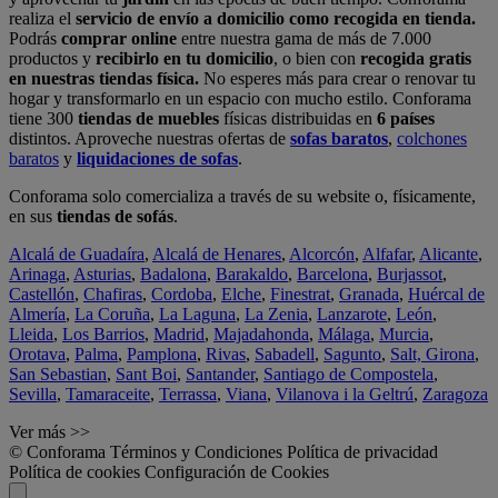
realiza el
servicio de envío a domicilio como recogida en tienda.
Podrás
comprar online
entre nuestra gama de más de 7.000
productos y
recibirlo en tu domicilio
, o bien con
recogida gratis
en nuestras tiendas física.
No esperes más para crear o renovar tu
hogar y transformarlo en un espacio con mucho estilo. Conforama
tiene 300
tiendas de muebles
físicas distribuidas en
6 países
distintos. Aproveche nuestras ofertas de
sofas baratos
,
colchones
baratos
y
liquidaciones de sofas
.
Conforama solo comercializa a través de su website o, físicamente,
en sus
tiendas de sofás
.
Alcalá de Guadaíra
,
Alcalá de Henares
,
Alcorcón
,
Alfafar
,
Alicante
,
Arinaga
,
Asturias
,
Badalona
,
Barakaldo
,
Barcelona
,
Burjassot
,
Castellón
,
Chafiras
,
Cordoba
,
Elche
,
Finestrat
,
Granada
,
Huércal de
Almería
,
La Coruña
,
La Laguna
,
La Zenia
,
Lanzarote
,
León
,
Lleida
,
Los Barrios
,
Madrid
,
Majadahonda
,
Málaga
,
Murcia
,
Orotava
,
Palma
,
Pamplona
,
Rivas
,
Sabadell
,
Sagunto
,
Salt, Girona
,
San Sebastian
,
Sant Boi
,
Santander
,
Santiago de Compostela
,
Sevilla
,
Tamaraceite
,
Terrassa
,
Viana
,
Vilanova i la Geltrú
,
Zaragoza
Ver más >>
© Conforama
Términos y Condiciones
Política de privacidad
Política de cookies
Configuración de Cookies