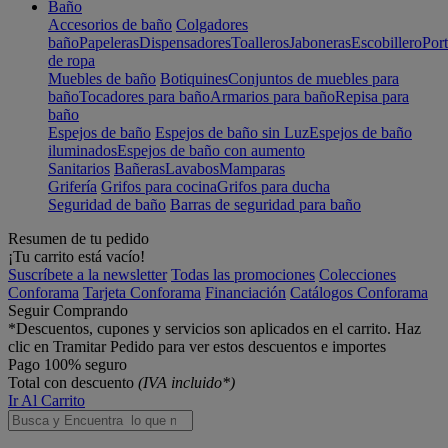
Baño
Accesorios de baño
Colgadores
baño
Papeleras
Dispensadores
Toalleros
Jaboneras
Escobillero
Port
de ropa
Muebles de baño
Botiquines
Conjuntos de muebles para
baño
Tocadores para baño
Armarios para baño
Repisa para
baño
Espejos de baño
Espejos de baño sin Luz
Espejos de baño
iluminados
Espejos de baño con aumento
Sanitarios
Bañeras
Lavabos
Mamparas
Grifería
Grifos para cocina
Grifos para ducha
Seguridad de baño
Barras de seguridad para baño
Resumen de tu pedido
¡Tu carrito está vacío!
Suscríbete a la newsletter
Todas las promociones
Colecciones
Conforama
Tarjeta Conforama
Financiación
Catálogos Conforama
Seguir Comprando
*Descuentos, cupones y servicios son aplicados en el carrito. Haz
clic en Tramitar Pedido para ver estos descuentos e importes
Pago 100% seguro
Total con descuento
(IVA incluido*)
Ir Al Carrito