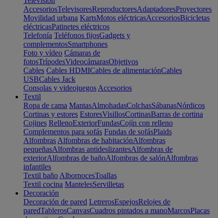
Televisión
Accesorios
Televisores
Reproductores
Adaptadores
Proyectores
Movilidad urbana
Karts
Motos eléctricas
Accesorios
Bicicletas
eléctricas
Patinetes eléctricos
Telefonía
Teléfonos fijos
Gadgets y
complementos
Smartphones
Foto y vídeo
Cámaras de
fotos
Trípodes
Videocámaras
Objetivos
Cables
Cables HDMI
Cables de alimentación
Cables
USB
Cables Jack
Consolas y videojuegos
Accesorios
Textil
Ropa de cama
Mantas
Almohadas
Colchas
Sábanas
Nórdicos
Cortinas y estores
Estores
Visillos
Cortinas
Barras de cortina
Cojines
Relleno
Exterior
Fundas
Cojín con relleno
Complementos para sofás
Fundas de sofás
Plaids
Alfombras
Alfombras de habitación
Alfombras
pequeñas
Alfombras antideslizantes
Alfombras de
exterior
Alfombras de baño
Alfombras de salón
Alfombras
infantiles
Textil baño
Albornoces
Toallas
Textil cocina
Manteles
Servilletas
Decoración
Decoración de pared
Letreros
Espejos
Relojes de
pared
Tableros
Canvas
Cuadros pintados a mano
Marcos
Placas