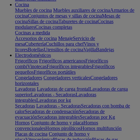
Cocina
Muebles de cocina
Muebles auxiliares de cocina
Armarios de
cocina
Conjuntos de mesas y sillas de cocina
Mesas de
cocina
Sillas de cocina
Taburetes de cocina
Cocinas
modulares
Cocinas completas
Cocinas a medida
Accesorios de cocina
Menaje
Servicio de
mesa
Cubertería
Cuchillos para chef
Vinos y
licores
Botellas
Utensilios de cocina
Vajilla
Bandejas
Electrodomésticos
Frigoríficos
Frigoríficos americanos
Frigoríficos
combi
Vinotecas
Frigoríficos integrables
Frigoríficos
pequeños
Frigoríficos portátiles
Congeladores
Congeladores verticales
Congeladores
horizontales
Lavadoras
Lavadoras de carga frontal
Lavadoras de carga
superior
Lavadoras - Secadoras
Lavadoras
integrables
Lavadoras por kg
Secadoras
Lavadoras - Secadoras
Secadoras con bomba de
calor
Secadoras de condensación
Secadoras de
evacuación
Secadoras integrables
Secadoras por Kg
Hornos
Conjunto de horno y placa
Hornos
convencionales
Hornos pirolíticos
Hornos multifunción
Placas de cocina
Conjunto de horno y
placa
Vitrocerámica
Placas de inducción
Placas de gas