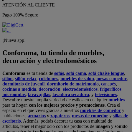
ATENCIÓN AL CLIENTE
Pago 100% Seguro
¡Nueva app!
Conforama, tu tienda de muebles,
decoración y electrodomésticos
Conforama
es tu tienda de
sofás
,
sofá cama
,
sofá chaise longue
,
sillón
,
sillón relax
,
colchones
,
muebles de salón
,
mesas comedor
,
dormitorio de juvenil
,
dormitorio de matrimonio
,
canapés
,
cocinas a medida
,
decoración
,
electrodomésticos
,
frigoríficos
,
microondas
,
lavavajillas
,
lavadora secadora
, y
televisiones
.
Descubre nuestra amplia variedad de estilos en cualquier
muebles
para tu hogar,
con los mejores precios y promociones
. Crea el
espacio en el que vives gracias a nuestros
muebles de comedor
y
habitaciones,
armarios
y
zapateros
,
mesas de comedor
y
sillas de
escritorio
. Además, podrás decorar tu casa con multitud de
artículos, tener el mejor ocio con los productos de
imagen y sonido
y aprovechar tu
jardín
en las épocas de buen tiempo. Conforama