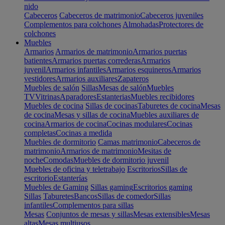
nido
Cabeceros
Cabeceros de matrimonio
Cabeceros juveniles
Complementos para colchones
Almohadas
Protectores de
colchones
Muebles
Armarios
Armarios de matrimonio
Armarios puertas
batientes
Armarios puertas correderas
Armarios
juvenil
Armarios infantiles
Armarios esquineros
Armarios
vestidores
Armarios auxiliares
Zapateros
Muebles de salón
Sillas
Mesas de salón
Muebles
TV
Vitrinas
Aparadores
Estanterias
Muebles recibidores
Muebles de cocina
Sillas de cocinas
Taburetes de cocina
Mesas
de cocina
Mesas y sillas de cocina
Muebles auxiliares de
cocina
Armarios de cocina
Cocinas modulares
Cocinas
completas
Cocinas a medida
Muebles de dormitorio
Camas matrimonio
Cabeceros de
matrimonio
Armarios de matrimonio
Mesitas de
noche
Comodas
Muebles de dormitorio juvenil
Muebles de oficina y teletrabajo
Escritorios
Sillas de
escritorio
Estanterías
Muebles de Gaming
Sillas gaming
Escritorios gaming
Sillas
Taburetes
Bancos
Sillas de comedor
Sillas
infantiles
Complementos para sillas
Mesas
Conjuntos de mesas y sillas
Mesas extensibles
Mesas
altas
Mesas multiusos