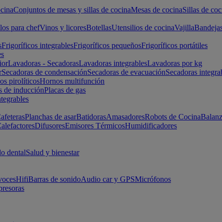
cina
Conjuntos de mesas y sillas de cocina
Mesas de cocina
Sillas de coc
los para chef
Vinos y licores
Botellas
Utensilios de cocina
Vajilla
Bandeja
s
Frigoríficos integrables
Frigoríficos pequeños
Frigoríficos portátiles
es
ior
Lavadoras - Secadoras
Lavadoras integrables
Lavadoras por kg
r
Secadoras de condensación
Secadoras de evacuación
Secadoras integra
s pirolíticos
Hornos multifunción
s de inducción
Placas de gas
ntegrables
afeteras
Planchas de asar
Batidoras
Amasadores
Robots de Cocina
Balanz
alefactores
Difusores
Emisores Térmicos
Humidificadores
o dental
Salud y bienestar
voces
Hifi
Barras de sonido
Audio car y GPS
Micrófonos
presoras