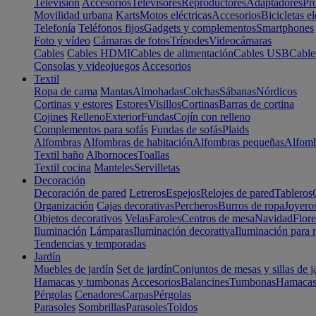
Televisión
Accesorios
Televisores
Reproductores
Adaptadores
Pr
Movilidad urbana
Karts
Motos eléctricas
Accesorios
Bicicletas el
Telefonía
Teléfonos fijos
Gadgets y complementos
Smartphones
Foto y vídeo
Cámaras de fotos
Trípodes
Videocámaras
Cables
Cables HDMI
Cables de alimentación
Cables USB
Cable
Consolas y videojuegos
Accesorios
Textil
Ropa de cama
Mantas
Almohadas
Colchas
Sábanas
Nórdicos
Cortinas y estores
Estores
Visillos
Cortinas
Barras de cortina
Cojines
Relleno
Exterior
Fundas
Cojín con relleno
Complementos para sofás
Fundas de sofás
Plaids
Alfombras
Alfombras de habitación
Alfombras pequeñas
Alfomb
Textil baño
Albornoces
Toallas
Textil cocina
Manteles
Servilletas
Decoración
Decoración de pared
Letreros
Espejos
Relojes de pared
Tableros
Organización
Cajas decorativas
Percheros
Burros de ropa
Joyero
Objetos decorativos
Velas
Faroles
Centros de mesa
Navidad
Flore
Iluminación
Lámparas
Iluminación decorativa
Iluminación para 
Tendencias y temporadas
Jardín
Muebles de jardín
Set de jardín
Conjuntos de mesas y sillas de j
Hamacas y tumbonas
Accesorios
Balancines
Tumbonas
Hamaca
Pérgolas
Cenadores
Carpas
Pérgolas
Parasoles
Sombrillas
Parasoles
Toldos