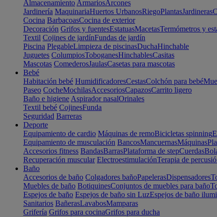
Almacenamiento
Armarios
Arcones
Jardinería
Maquinaria
Huertos Urbanos
Riego
Plantas
Jardineras
C
Cocina
Barbacoas
Cocina de exterior
Decoración
Grifos y fuentes
Estatuas
Macetas
Termómetros y est
Textil
Cojines de jardín
Fundas de jardín
Piscina
Plegable
Limpieza de piscinas
Ducha
Hinchable
Juguetes
Columpios
Toboganes
Hinchables
Casitas
Mascotas
Comederos
Jaulas
Casetas para mascotas
Bebé
Habitación bebé
Humidificadores
Cestas
Colchón para bebé
Mueb
Paseo
Coche
Mochilas
Accesorios
Capazos
Carrito ligero
Baño e higiene
Aspirador nasal
Orinales
Textil bebé
Cojines
Funda
Seguridad
Barreras
Deporte
Equipamiento de cardio
Máquinas de remo
Bicicletas spinning
E
Equipamiento de musculación
Bancos
Mancuernas
Máquinas
Pla
Accesorios fitness
Bandas
Barras
Plataforma de step
Cuerdas
Bola
Recuperación muscular
Electroestimulación
Terapia de percusi
Baño
Accesorios de baño
Colgadores baño
Papeleras
Dispensadores
To
Muebles de baño
Botiquines
Conjuntos de muebles para baño
To
Espejos de baño
Espejos de baño sin Luz
Espejos de baño ilum
Sanitarios
Bañeras
Lavabos
Mamparas
Grifería
Grifos para cocina
Grifos para ducha