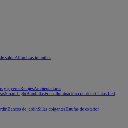
de salón
Alfombras infantiles
as y joyeros
Relojes
Ambientadores
zas
Smart Light
Bombillas
Focos
Iluminación con rieles
Cintas Led
ardín
Bancos de jardín
Sillas colgantes
Estufas de exterior