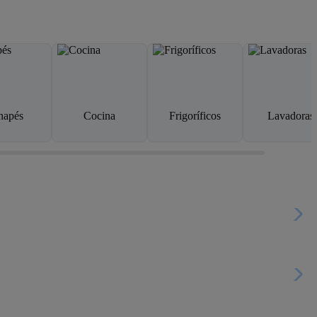
napés
Cocina
Frigoríficos
Lavadoras