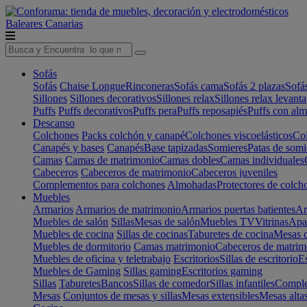
Baleares
Canarias
Sofás
Sofás
Chaise Longue
Rinconeras
Sofás cama
Sofás 2 plazas
Sofá
Sillones
Sillones decorativos
Sillones relax
Sillones relax levant
Puffs
Puffs decorativos
Puffs pera
Puffs reposapiés
Puffs con al
Descanso
Colchones
Packs colchón y canapé
Colchones viscoelásticos
Col
Canapés y bases
Canapés
Base tapizadas
Somieres
Patas de somi
Camas
Camas de matrimonio
Camas dobles
Camas individuales
Cabeceros
Cabeceros de matrimonio
Cabeceros juveniles
Complementos para colchones
Almohadas
Protectores de colch
Muebles
Armarios
Armarios de matrimonio
Armarios puertas batientes
Ar
Muebles de salón
Sillas
Mesas de salón
Muebles TV
Vitrinas
Apa
Muebles de cocina
Sillas de cocinas
Taburetes de cocina
Mesas d
Muebles de dormitorio
Camas matrimonio
Cabeceros de matrim
Muebles de oficina y teletrabajo
Escritorios
Sillas de escritorio
Es
Muebles de Gaming
Sillas gaming
Escritorios gaming
Sillas
Taburetes
Bancos
Sillas de comedor
Sillas infantiles
Complem
Mesas
Conjuntos de mesas y sillas
Mesas extensibles
Mesas alta