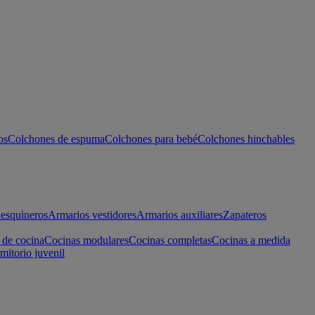
os
Colchones de espuma
Colchones para bebé
Colchones hinchables
esquineros
Armarios vestidores
Armarios auxiliares
Zapateros
 de cocina
Cocinas modulares
Cocinas completas
Cocinas a medida
mitorio juvenil