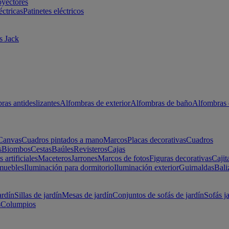
oyectores
éctricas
Patinetes eléctricos
s Jack
ras antideslizantes
Alfombras de exterior
Alfombras de baño
Alfombras 
Canvas
Cuadros pintados a mano
Marcos
Placas decorativas
Cuadros
s
Biombos
Cestas
Baúles
Revisteros
Cajas
s artificiales
Maceteros
Jarrones
Marcos de fotos
Figuras decorativas
Cajit
muebles
Iluminación para dormitorio
Iluminación exterior
Guirnaldas
Bali
ardín
Sillas de jardín
Mesas de jardín
Conjuntos de sofás de jardín
Sofás j
s
Columpios