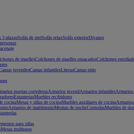
s 3 plazas
Sofás de piel
Sofás relax
Sofás exterior
Divanes
apersonas
macenaje
chones de muelles
Colchones de muelles ensacados
Colchones enrollad
eres
Camas juveniles
Camas infantiles
Literas
Camas nido
ones
marios puertas correderas
Armarios juvenil
Armarios infantiles
Armarios 
radores
Estanterias
Muebles recibidores
e cocina
Mesas y sillas de cocina
Muebles auxiliares de cocina
Armarios
onio
Armarios de matrimonio
Mesitas de noche
Comodas
Muebles de dor
tanterías
entos para sillas
s
Mesas multiusos