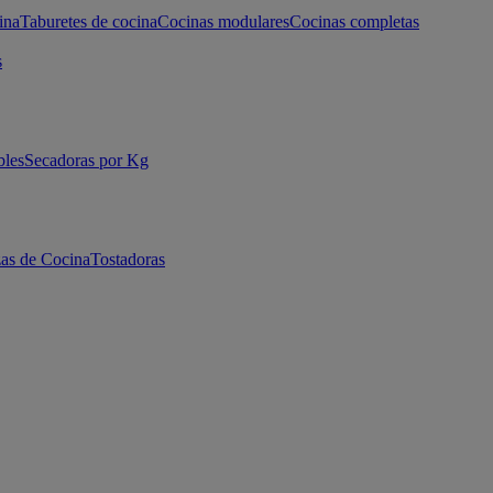
ina
Taburetes de cocina
Cocinas modulares
Cocinas completas
s
bles
Secadoras por Kg
as de Cocina
Tostadoras