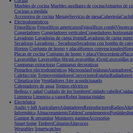
Cocina
Muebles de cocina
Muebles auxiliares de cocina
Armarios de co
Cocinas a medida
Accesorios de cocina
Menaje
Servicio de mesa
Cubertería
Cuchil
Electrodomésticos
Frigoríficos
Frigoríficos americanos
Frigoríficos combi
Vinoteca
Congeladores
Congeladores verticales
Congeladores horizontal
Lavadoras
Lavadoras de carga frontal
Lavadoras de carga super
Secadoras
Lavadoras - Secadoras
Secadoras con bomba de calo
Hornos
Conjunto de horno y placa
Hornos convencionales
Horno
Placas de cocina
Conjunto de horno y placa
Vitrocerámica
Placa
Lavavajillas
Lavavajillas 60cm
Lavavajillas 45cm
Lavavajillas i
Campanas extractoras
Campanas decorativas
Pequeños electrodomésticos
Microondas
Freidoras
Aspiradores
C
Calefacción
Termoventiladores
Convectores
Estufas
Radiadores
C
Climatización
Ventiladores
Aire acondicionado
Calentadores de agua
Termos eléctricos
Belleza y salud
Cuidado de los hombres
Cuidado cabello
Cuidad
Limpieza
Limpieza a vapor
Robot limpiacristales
Electrónica
Audio y hifi
Auriculares
Adaptadores
Reproductores
Radios
Alta
Informática
Almacenamiento
Tablets
Complementos
Portátiles
Im
Gaming & streaming
Monitores gaming
Accesorios
Smart home
Timbres
Cámaras
Altavoces
Wearables
Smartwatches