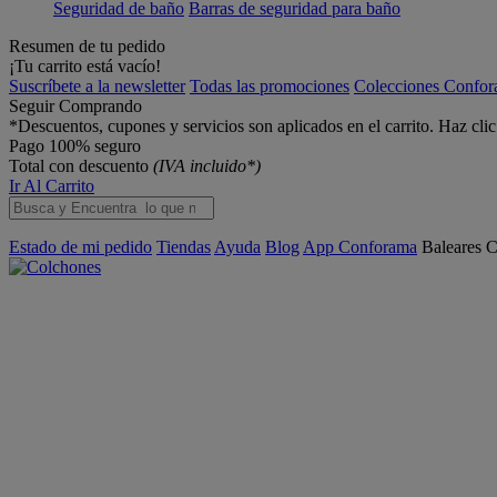
Seguridad de baño
Barras de seguridad para baño
Resumen de tu pedido
¡Tu carrito está vacío!
Suscríbete a la newsletter
Todas las promociones
Colecciones Confo
Seguir Comprando
*Descuentos, cupones y servicios son aplicados en el carrito. Haz cli
Pago 100% seguro
Total con descuento
(IVA incluido*)
Ir Al Carrito
Estado de mi pedido
Tiendas
Ayuda
Blog
App Conforama
Baleares
C