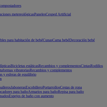
ompostadores
aciones metereológicas
Paneles
Cesped Artificial
les para habitación de bebé
Cunas
Cama bebé
Decoración bebé
lípticas
Bicicletas estáticas
Recambios y complementos
Cintas
Rodillos
taformas vibratorias
Recambios y complementos
s y esferas de equilibrio
ón
alleros
Jaboneras
Escobillero
Portarrollos
Cestas de ropa
cadores para baño
Armarios para baño
Repisa para baño
inados
Espejos de baño con aumento