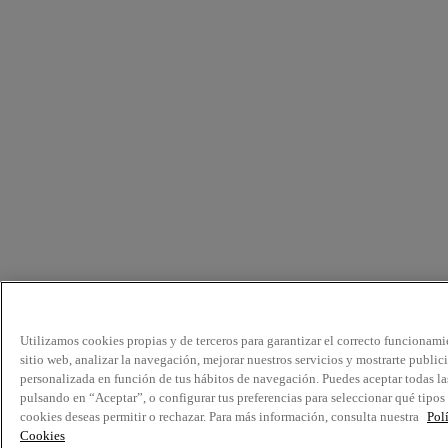
Utilizamos cookies propias y de terceros para garantizar el correcto funcionami
sitio web, analizar la navegación, mejorar nuestros servicios y mostrarte public
personalizada en función de tus hábitos de navegación. Puedes aceptar todas la
pulsando en “Aceptar”, o configurar tus preferencias para seleccionar qué tipos
cookies deseas permitir o rechazar. Para más información, consulta nuestra
Pol
Cookies