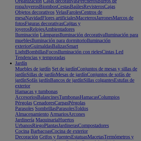
Organización
Cajas decorativas
Percheros
Burros de
ropa
Joyeros
Biombos
Cestas
Baúles
Revisteros
Cajas
Objetos decorativos
Velas
Faroles
Centros de
mesa
Navidad
Flores artificiales
Maceteros
Jarrones
Marcos de
fotos
Figuras decorativas
Cajitas y
joyeros
Relojes
Ambientadores
Iluminación
Lámparas
Iluminación decorativa
Iluminación para
muebles
Iluminación para dormitorio
Iluminación
exterior
Guirnaldas
Balizas
Smart
Light
Bombillas
Focos
Iluminación con rieles
Cintas Led
Tendencias y temporadas
Jardín
Muebles de jardín
Set de jardín
Conjuntos de mesas y sillas de
jardín
Sillas de jardín
Mesas de jardín
Conjuntos de sofás de
jardín
Sofás jardín
Bancos de jardín
Sillas colgantes
Estufas de
exterior
Hamacas y tumbonas
Accesorios
Balancines
Tumbonas
Hamacas
Columpios
Pérgolas
Cenadores
Carpas
Pérgolas
Parasoles
Sombrillas
Parasoles
Toldos
Almacenamiento
Armarios
Arcones
Jardinería
Maquinaria
Huertos
Urbanos
Riego
Plantas
Jardineras
Compostadores
Cocina
Barbacoas
Cocina de exterior
Decoración
Grifos y fuentes
Estatuas
Macetas
Termómetros y