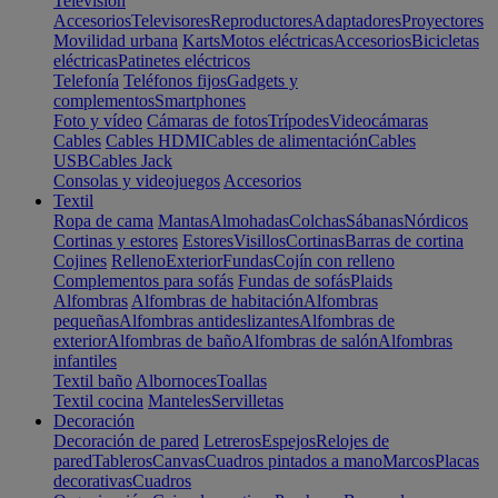
Televisión
Accesorios
Televisores
Reproductores
Adaptadores
Proyectores
Movilidad urbana
Karts
Motos eléctricas
Accesorios
Bicicletas
eléctricas
Patinetes eléctricos
Telefonía
Teléfonos fijos
Gadgets y
complementos
Smartphones
Foto y vídeo
Cámaras de fotos
Trípodes
Videocámaras
Cables
Cables HDMI
Cables de alimentación
Cables
USB
Cables Jack
Consolas y videojuegos
Accesorios
Textil
Ropa de cama
Mantas
Almohadas
Colchas
Sábanas
Nórdicos
Cortinas y estores
Estores
Visillos
Cortinas
Barras de cortina
Cojines
Relleno
Exterior
Fundas
Cojín con relleno
Complementos para sofás
Fundas de sofás
Plaids
Alfombras
Alfombras de habitación
Alfombras
pequeñas
Alfombras antideslizantes
Alfombras de
exterior
Alfombras de baño
Alfombras de salón
Alfombras
infantiles
Textil baño
Albornoces
Toallas
Textil cocina
Manteles
Servilletas
Decoración
Decoración de pared
Letreros
Espejos
Relojes de
pared
Tableros
Canvas
Cuadros pintados a mano
Marcos
Placas
decorativas
Cuadros