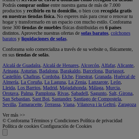
Podrás
comprar online
entre nuestra gama de más de 7.000
productos y
recibirlo en tu domicilio
, o bien con
recogida gratis
en nuestras tiendas física.
No esperes más para crear o renovar tu
hogar y transformarlo en un espacio con mucho estilo. Conforama
tiene 300
tiendas de muebles
físicas distribuidas en
6 países
distintos. Aproveche nuestras ofertas de
sofas baratos
,
colchones
baratos
y
liquidaciones de sofas
.
Conforama solo comercializa a través de su website o, físicamente,
en sus
tiendas de sofás
.
Alcalá de Guadaíra
,
Alcalá de Henares
,
Alcorcón
,
Alfafar
,
Alicante
,
Arinaga
,
Asturias
,
Badalona
,
Barakaldo
,
Barcelona
,
Burjassot
,
Castellón
,
Chafiras
,
Cordoba
,
Elche
,
Finestrat
,
Granada
,
Huércal de
Almería
,
La Coruña
,
La Laguna
,
La Zenia
,
Lanzarote
,
León
,
Lleida
,
Los Barrios
,
Madrid
,
Majadahonda
,
Málaga
,
Murcia
,
Orotava
,
Palma
,
Pamplona
,
Rivas
,
Sabadell
,
Sagunto
,
Salt, Girona
,
San Sebastian
,
Sant Boi
,
Santander
,
Santiago de Compostela
,
Sevilla
,
Tamaraceite
,
Terrassa
,
Viana
,
Vilanova i la Geltrú
,
Zaragoza
Ver más >>
© Conforama
Términos y Condiciones
Política de privacidad
Política de cookies
Configuración de Cookies