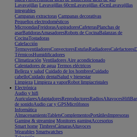
Lavavajillas
Lavavajillas 60cm
Lavavajillas 45cm
Lavavajillas
integrables
Campanas extractoras
Campanas decorativas
Pequeños electrodomésticos
Microondas
Freidoras
Aspiradores
Cafeteras
Planchas de
asar
Batidoras
Amasadores
Robots de Cocina
Balanzas de
Cocina
Tostadoras
Calefacción
Termoventiladores
Convectores
Estufas
Radiadores
Calefactores
D
Térmicos
Humidificadores
Climatización
Ventiladores
Aire acondicionado
Calentadores de agua
Termos eléctricos
Belleza y salud
Cuidado de los hombres
Cuidado
cabello
Cuidado dental
Salud y bienestar
Limpieza
Limpieza a vapor
Robot limpiacristales
Electrónica
Audio y hifi
Auriculares
Adaptadores
Reproductores
Radios
Altavoces
Hifi
Bar
de sonido
Audio car y GPS
Micrófonos
Informática
Almacenamiento
Tablets
Complementos
Portátiles
Impresoras
Gaming & streaming
Monitores gaming
Accesorios
Smart home
Timbres
Cámaras
Altavoces
Wearables
Smartwatches