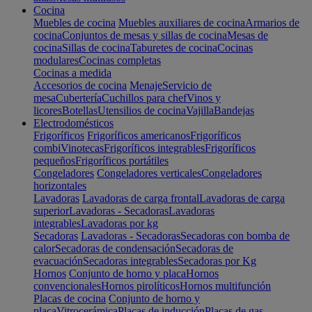
Cocina
Muebles de cocina
Muebles auxiliares de cocina
Armarios de
cocina
Conjuntos de mesas y sillas de cocina
Mesas de
cocina
Sillas de cocina
Taburetes de cocina
Cocinas
modulares
Cocinas completas
Cocinas a medida
Accesorios de cocina
Menaje
Servicio de
mesa
Cubertería
Cuchillos para chef
Vinos y
licores
Botellas
Utensilios de cocina
Vajilla
Bandejas
Electrodomésticos
Frigoríficos
Frigoríficos americanos
Frigoríficos
combi
Vinotecas
Frigoríficos integrables
Frigoríficos
pequeños
Frigoríficos portátiles
Congeladores
Congeladores verticales
Congeladores
horizontales
Lavadoras
Lavadoras de carga frontal
Lavadoras de carga
superior
Lavadoras - Secadoras
Lavadoras
integrables
Lavadoras por kg
Secadoras
Lavadoras - Secadoras
Secadoras con bomba de
calor
Secadoras de condensación
Secadoras de
evacuación
Secadoras integrables
Secadoras por Kg
Hornos
Conjunto de horno y placa
Hornos
convencionales
Hornos pirolíticos
Hornos multifunción
Placas de cocina
Conjunto de horno y
placa
Vitrocerámica
Placas de inducción
Placas de gas