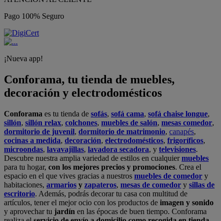
Pago 100% Seguro
¡Nueva app!
Conforama, tu tienda de muebles,
decoración y electrodomésticos
Conforama
es tu tienda de
sofás
,
sofá cama
,
sofá chaise longue
,
sillón
,
sillón relax
,
colchones
,
muebles de salón
,
mesas comedor
,
dormitorio de juvenil
,
dormitorio de matrimonio
,
canapés
,
cocinas a medida
,
decoración
,
electrodomésticos
,
frigoríficos
,
microondas
,
lavavajillas
,
lavadora secadora
, y
televisiones
.
Descubre nuestra amplia variedad de estilos en cualquier
muebles
para tu hogar,
con los mejores precios y promociones
. Crea el
espacio en el que vives gracias a nuestros
muebles de comedor
y
habitaciones,
armarios
y
zapateros
,
mesas de comedor
y
sillas de
escritorio
. Además, podrás decorar tu casa con multitud de
artículos, tener el mejor ocio con los productos de
imagen y sonido
y aprovechar tu
jardín
en las épocas de buen tiempo. Conforama
realiza el
servicio de envío a domicilio como recogida en tienda.