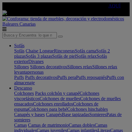
🔵Cambia tu electro con
-10% EXTRA
de descuento ☑️
AQUÍ
Baleares
Canarias
Sofás
Sofás
Chaise Longue
Rinconeras
Sofás cama
Sofás 2
plazas
Sofás 3 plazas
Sofás de piel
Sofás relax
Sofás
exterior
Divanes
Sillones
Sillones decorativos
Sillones relax
Sillones relax
levantapersonas
Puffs
Puffs decorativos
Puffs pera
Puffs reposapiés
Puffs con
almacenaje
Descanso
Colchones
Packs colchón y canapé
Colchones
viscoelásticos
Colchones de muelles
Colchones de muelles
ensacados
Colchones enrollados
Colchones de
espuma
Colchones para bebé
Colchones hinchables
Canapés y bases
Canapés
Base tapizadas
Somieres
Patas de
somieres
Camas
Camas de matrimonio
Camas dobles
Camas
individuales
Camas juveniles
Camas infantiles
Literas
Camas