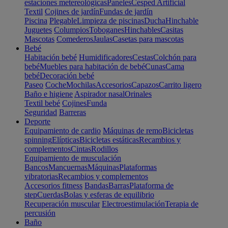
estaciones metereológicas
Paneles
Cesped Artificial
Textil
Cojines de jardín
Fundas de jardín
Piscina
Plegable
Limpieza de piscinas
Ducha
Hinchable
Juguetes
Columpios
Toboganes
Hinchables
Casitas
Mascotas
Comederos
Jaulas
Casetas para mascotas
Bebé
Habitación bebé
Humidificadores
Cestas
Colchón para
bebé
Muebles para habitación de bebé
Cunas
Cama
bebé
Decoración bebé
Paseo
Coche
Mochilas
Accesorios
Capazos
Carrito ligero
Baño e higiene
Aspirador nasal
Orinales
Textil bebé
Cojines
Funda
Seguridad
Barreras
Deporte
Equipamiento de cardio
Máquinas de remo
Bicicletas
spinning
Elípticas
Bicicletas estáticas
Recambios y
complementos
Cintas
Rodillos
Equipamiento de musculación
Bancos
Mancuernas
Máquinas
Plataformas
vibratorias
Recambios y complementos
Accesorios fitness
Bandas
Barras
Plataforma de
step
Cuerdas
Bolas y esferas de equilibrio
Recuperación muscular
Electroestimulación
Terapia de
percusión
Baño