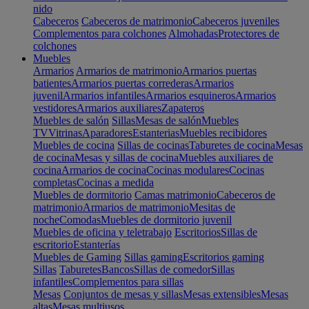
nido
Cabeceros
Cabeceros de matrimonio
Cabeceros juveniles
Complementos para colchones
Almohadas
Protectores de
colchones
Muebles
Armarios
Armarios de matrimonio
Armarios puertas
batientes
Armarios puertas correderas
Armarios
juvenil
Armarios infantiles
Armarios esquineros
Armarios
vestidores
Armarios auxiliares
Zapateros
Muebles de salón
Sillas
Mesas de salón
Muebles
TV
Vitrinas
Aparadores
Estanterias
Muebles recibidores
Muebles de cocina
Sillas de cocinas
Taburetes de cocina
Mesas
de cocina
Mesas y sillas de cocina
Muebles auxiliares de
cocina
Armarios de cocina
Cocinas modulares
Cocinas
completas
Cocinas a medida
Muebles de dormitorio
Camas matrimonio
Cabeceros de
matrimonio
Armarios de matrimonio
Mesitas de
noche
Comodas
Muebles de dormitorio juvenil
Muebles de oficina y teletrabajo
Escritorios
Sillas de
escritorio
Estanterías
Muebles de Gaming
Sillas gaming
Escritorios gaming
Sillas
Taburetes
Bancos
Sillas de comedor
Sillas
infantiles
Complementos para sillas
Mesas
Conjuntos de mesas y sillas
Mesas extensibles
Mesas
altas
Mesas multiusos