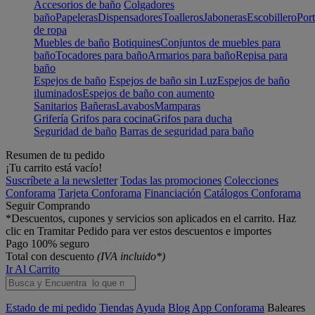
Accesorios de baño
Colgadores
baño
Papeleras
Dispensadores
Toalleros
Jaboneras
Escobillero
Port
de ropa
Muebles de baño
Botiquines
Conjuntos de muebles para
baño
Tocadores para baño
Armarios para baño
Repisa para
baño
Espejos de baño
Espejos de baño sin Luz
Espejos de baño
iluminados
Espejos de baño con aumento
Sanitarios
Bañeras
Lavabos
Mamparas
Grifería
Grifos para cocina
Grifos para ducha
Seguridad de baño
Barras de seguridad para baño
Resumen de tu pedido
¡Tu carrito está vacío!
Suscríbete a la newsletter
Todas las promociones
Colecciones
Conforama
Tarjeta Conforama
Financiación
Catálogos Conforama
Seguir Comprando
*Descuentos, cupones y servicios son aplicados en el carrito. Haz
clic en Tramitar Pedido para ver estos descuentos e importes
Pago 100% seguro
Total con descuento
(IVA incluido*)
Ir Al Carrito
Estado de mi pedido
Tiendas
Ayuda
Blog
App Conforama
Baleares