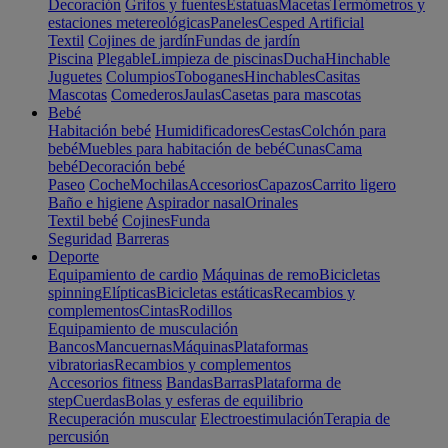
Decoración
Grifos y fuentes
Estatuas
Macetas
Termómetros y
estaciones metereológicas
Paneles
Cesped Artificial
Textil
Cojines de jardín
Fundas de jardín
Piscina
Plegable
Limpieza de piscinas
Ducha
Hinchable
Juguetes
Columpios
Toboganes
Hinchables
Casitas
Mascotas
Comederos
Jaulas
Casetas para mascotas
Bebé
Habitación bebé
Humidificadores
Cestas
Colchón para
bebé
Muebles para habitación de bebé
Cunas
Cama
bebé
Decoración bebé
Paseo
Coche
Mochilas
Accesorios
Capazos
Carrito ligero
Baño e higiene
Aspirador nasal
Orinales
Textil bebé
Cojines
Funda
Seguridad
Barreras
Deporte
Equipamiento de cardio
Máquinas de remo
Bicicletas
spinning
Elípticas
Bicicletas estáticas
Recambios y
complementos
Cintas
Rodillos
Equipamiento de musculación
Bancos
Mancuernas
Máquinas
Plataformas
vibratorias
Recambios y complementos
Accesorios fitness
Bandas
Barras
Plataforma de
step
Cuerdas
Bolas y esferas de equilibrio
Recuperación muscular
Electroestimulación
Terapia de
percusión