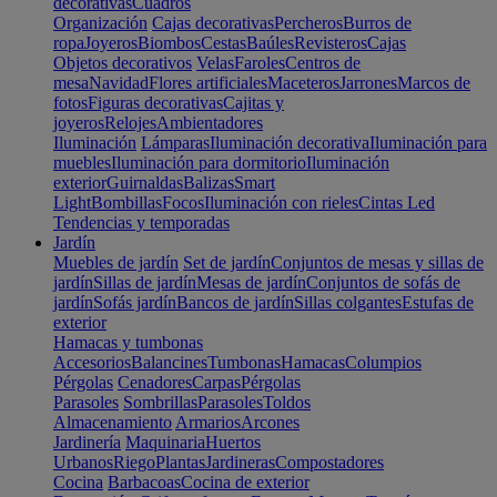
decorativas
Cuadros
Organización
Cajas decorativas
Percheros
Burros de
ropa
Joyeros
Biombos
Cestas
Baúles
Revisteros
Cajas
Objetos decorativos
Velas
Faroles
Centros de
mesa
Navidad
Flores artificiales
Maceteros
Jarrones
Marcos de
fotos
Figuras decorativas
Cajitas y
joyeros
Relojes
Ambientadores
Iluminación
Lámparas
Iluminación decorativa
Iluminación para
muebles
Iluminación para dormitorio
Iluminación
exterior
Guirnaldas
Balizas
Smart
Light
Bombillas
Focos
Iluminación con rieles
Cintas Led
Tendencias y temporadas
Jardín
Muebles de jardín
Set de jardín
Conjuntos de mesas y sillas de
jardín
Sillas de jardín
Mesas de jardín
Conjuntos de sofás de
jardín
Sofás jardín
Bancos de jardín
Sillas colgantes
Estufas de
exterior
Hamacas y tumbonas
Accesorios
Balancines
Tumbonas
Hamacas
Columpios
Pérgolas
Cenadores
Carpas
Pérgolas
Parasoles
Sombrillas
Parasoles
Toldos
Almacenamiento
Armarios
Arcones
Jardinería
Maquinaria
Huertos
Urbanos
Riego
Plantas
Jardineras
Compostadores
Cocina
Barbacoas
Cocina de exterior