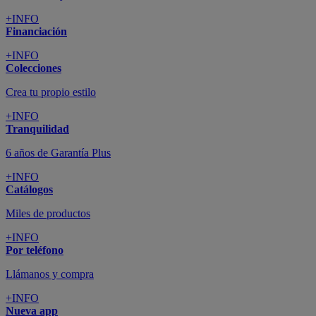
+INFO
Financiación
+INFO
Colecciones
Crea tu propio estilo
+INFO
Tranquilidad
6 años de Garantía Plus
+INFO
Catálogos
Miles de productos
+INFO
Por teléfono
Llámanos y compra
+INFO
Nueva app