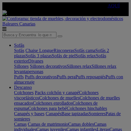
🔵Cambia tu electro con
-10% EXTRA
de descuento ☑️
AQUÍ
Baleares
Canarias
Sofás
Sofás
Chaise Longue
Rinconeras
Sofás cama
Sofás 2
plazas
Sofás 3 plazas
Sofás de piel
Sofás relax
Sofás
exterior
Divanes
Sillones
Sillones decorativos
Sillones relax
Sillones relax
levantapersonas
Puffs
Puffs decorativos
Puffs pera
Puffs reposapiés
Puffs con
almacenaje
Descanso
Colchones
Packs colchón y canapé
Colchones
viscoelásticos
Colchones de muelles
Colchones de muelles
ensacados
Colchones enrollados
Colchones de
espuma
Colchones para bebé
Colchones hinchables
Canapés y bases
Canapés
Base tapizadas
Somieres
Patas de
somieres
Camas
Camas de matrimonio
Camas dobles
Camas
individuales
Camas juveniles
Camas infantiles
Literas
Camas