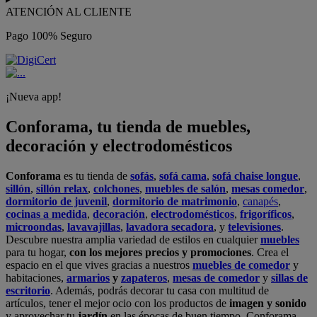
ATENCIÓN AL CLIENTE
Pago 100% Seguro
¡Nueva app!
Conforama, tu tienda de muebles,
decoración y electrodomésticos
Conforama
es tu tienda de
sofás
,
sofá cama
,
sofá chaise longue
,
sillón
,
sillón relax
,
colchones
,
muebles de salón
,
mesas comedor
,
dormitorio de juvenil
,
dormitorio de matrimonio
,
canapés
,
cocinas a medida
,
decoración
,
electrodomésticos
,
frigoríficos
,
microondas
,
lavavajillas
,
lavadora secadora
, y
televisiones
.
Descubre nuestra amplia variedad de estilos en cualquier
muebles
para tu hogar,
con los mejores precios y promociones
. Crea el
espacio en el que vives gracias a nuestros
muebles de comedor
y
habitaciones,
armarios
y
zapateros
,
mesas de comedor
y
sillas de
escritorio
. Además, podrás decorar tu casa con multitud de
artículos, tener el mejor ocio con los productos de
imagen y sonido
y aprovechar tu
jardín
en las épocas de buen tiempo. Conforama