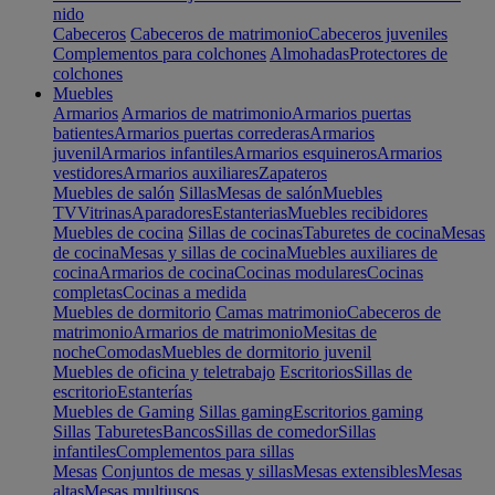
nido
Cabeceros
Cabeceros de matrimonio
Cabeceros juveniles
Complementos para colchones
Almohadas
Protectores de
colchones
Muebles
Armarios
Armarios de matrimonio
Armarios puertas
batientes
Armarios puertas correderas
Armarios
juvenil
Armarios infantiles
Armarios esquineros
Armarios
vestidores
Armarios auxiliares
Zapateros
Muebles de salón
Sillas
Mesas de salón
Muebles
TV
Vitrinas
Aparadores
Estanterias
Muebles recibidores
Muebles de cocina
Sillas de cocinas
Taburetes de cocina
Mesas
de cocina
Mesas y sillas de cocina
Muebles auxiliares de
cocina
Armarios de cocina
Cocinas modulares
Cocinas
completas
Cocinas a medida
Muebles de dormitorio
Camas matrimonio
Cabeceros de
matrimonio
Armarios de matrimonio
Mesitas de
noche
Comodas
Muebles de dormitorio juvenil
Muebles de oficina y teletrabajo
Escritorios
Sillas de
escritorio
Estanterías
Muebles de Gaming
Sillas gaming
Escritorios gaming
Sillas
Taburetes
Bancos
Sillas de comedor
Sillas
infantiles
Complementos para sillas
Mesas
Conjuntos de mesas y sillas
Mesas extensibles
Mesas
altas
Mesas multiusos