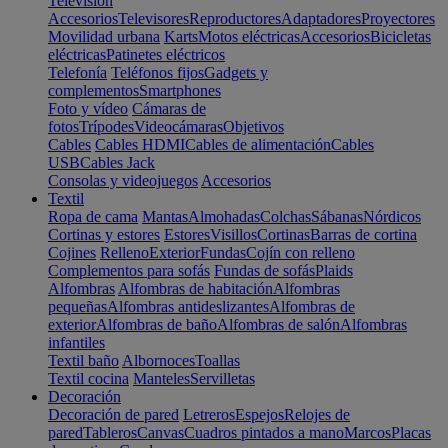
Televisión
Accesorios
Televisores
Reproductores
Adaptadores
Proyectores
Movilidad urbana
Karts
Motos eléctricas
Accesorios
Bicicletas
eléctricas
Patinetes eléctricos
Telefonía
Teléfonos fijos
Gadgets y
complementos
Smartphones
Foto y vídeo
Cámaras de
fotos
Trípodes
Videocámaras
Objetivos
Cables
Cables HDMI
Cables de alimentación
Cables
USB
Cables Jack
Consolas y videojuegos
Accesorios
Textil
Ropa de cama
Mantas
Almohadas
Colchas
Sábanas
Nórdicos
Cortinas y estores
Estores
Visillos
Cortinas
Barras de cortina
Cojines
Relleno
Exterior
Fundas
Cojín con relleno
Complementos para sofás
Fundas de sofás
Plaids
Alfombras
Alfombras de habitación
Alfombras
pequeñas
Alfombras antideslizantes
Alfombras de
exterior
Alfombras de baño
Alfombras de salón
Alfombras
infantiles
Textil baño
Albornoces
Toallas
Textil cocina
Manteles
Servilletas
Decoración
Decoración de pared
Letreros
Espejos
Relojes de
pared
Tableros
Canvas
Cuadros pintados a mano
Marcos
Placas