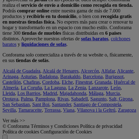
realiza el
servicio de envío a domicilio como recogida en tienda.
Podrás
comprar online
entre nuestra gama de más de 7.000
productos y
recibirlo en tu domicilio
, o bien con
recogida gratis
en nuestras tiendas física.
No esperes más para crear o renovar tu
hogar y transformarlo en un espacio con mucho estilo. Conforama
tiene 300
tiendas de muebles
físicas distribuidas en
6 países
distintos. Aproveche nuestras ofertas de
sofas baratos
,
colchones
baratos
y
liquidaciones de sofas
.
Conforama solo comercializa a través de su website o, físicamente,
en sus
tiendas de sofás
.
Alcalá de Guadaíra
,
Alcalá de Henares
,
Alcorcón
,
Alfafar
,
Alicante
,
Arinaga
,
Asturias
,
Badalona
,
Barakaldo
,
Barcelona
,
Burjassot
,
Castellón
,
Chafiras
,
Cordoba
,
Elche
,
Finestrat
,
Granada
,
Huércal de
Almería
,
La Coruña
,
La Laguna
,
La Zenia
,
Lanzarote
,
León
,
Lleida
,
Los Barrios
,
Madrid
,
Majadahonda
,
Málaga
,
Murcia
,
Orotava
,
Palma
,
Pamplona
,
Rivas
,
Sabadell
,
Sagunto
,
Salt, Girona
,
San Sebastian
,
Sant Boi
,
Santander
,
Santiago de Compostela
,
Sevilla
,
Tamaraceite
,
Terrassa
,
Viana
,
Vilanova i la Geltrú
,
Zaragoza
Ver más >>
© Conforama
Términos y Condiciones
Política de privacidad
Política de cookies
Configuración de Cookies