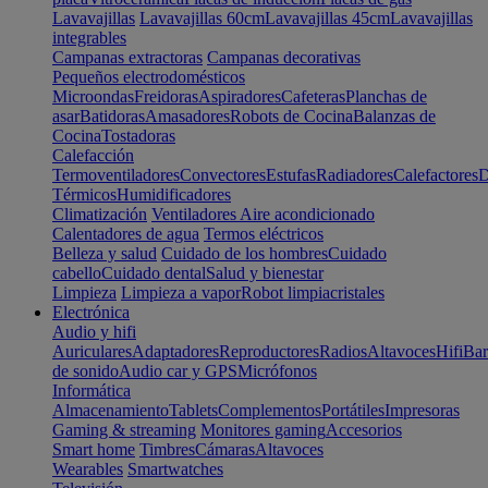
Lavavajillas
Lavavajillas 60cm
Lavavajillas 45cm
Lavavajillas
integrables
Campanas extractoras
Campanas decorativas
Pequeños electrodomésticos
Microondas
Freidoras
Aspiradores
Cafeteras
Planchas de
asar
Batidoras
Amasadores
Robots de Cocina
Balanzas de
Cocina
Tostadoras
Calefacción
Termoventiladores
Convectores
Estufas
Radiadores
Calefactores
D
Térmicos
Humidificadores
Climatización
Ventiladores
Aire acondicionado
Calentadores de agua
Termos eléctricos
Belleza y salud
Cuidado de los hombres
Cuidado
cabello
Cuidado dental
Salud y bienestar
Limpieza
Limpieza a vapor
Robot limpiacristales
Electrónica
Audio y hifi
Auriculares
Adaptadores
Reproductores
Radios
Altavoces
Hifi
Bar
de sonido
Audio car y GPS
Micrófonos
Informática
Almacenamiento
Tablets
Complementos
Portátiles
Impresoras
Gaming & streaming
Monitores gaming
Accesorios
Smart home
Timbres
Cámaras
Altavoces
Wearables
Smartwatches