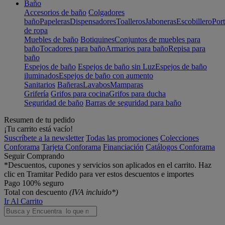
Baño
Accesorios de baño
Colgadores
baño
Papeleras
Dispensadores
Toalleros
Jaboneras
Escobillero
Port
de ropa
Muebles de baño
Botiquines
Conjuntos de muebles para
baño
Tocadores para baño
Armarios para baño
Repisa para
baño
Espejos de baño
Espejos de baño sin Luz
Espejos de baño
iluminados
Espejos de baño con aumento
Sanitarios
Bañeras
Lavabos
Mamparas
Grifería
Grifos para cocina
Grifos para ducha
Seguridad de baño
Barras de seguridad para baño
Resumen de tu pedido
¡Tu carrito está vacío!
Suscríbete a la newsletter
Todas las promociones
Colecciones
Conforama
Tarjeta Conforama
Financiación
Catálogos Conforama
Seguir Comprando
*Descuentos, cupones y servicios son aplicados en el carrito. Haz
clic en Tramitar Pedido para ver estos descuentos e importes
Pago 100% seguro
Total con descuento
(IVA incluido*)
Ir Al Carrito