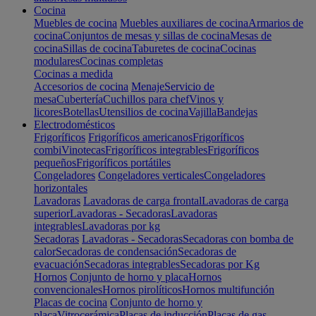
Cocina
Muebles de cocina
Muebles auxiliares de cocina
Armarios de
cocina
Conjuntos de mesas y sillas de cocina
Mesas de
cocina
Sillas de cocina
Taburetes de cocina
Cocinas
modulares
Cocinas completas
Cocinas a medida
Accesorios de cocina
Menaje
Servicio de
mesa
Cubertería
Cuchillos para chef
Vinos y
licores
Botellas
Utensilios de cocina
Vajilla
Bandejas
Electrodomésticos
Frigoríficos
Frigoríficos americanos
Frigoríficos
combi
Vinotecas
Frigoríficos integrables
Frigoríficos
pequeños
Frigoríficos portátiles
Congeladores
Congeladores verticales
Congeladores
horizontales
Lavadoras
Lavadoras de carga frontal
Lavadoras de carga
superior
Lavadoras - Secadoras
Lavadoras
integrables
Lavadoras por kg
Secadoras
Lavadoras - Secadoras
Secadoras con bomba de
calor
Secadoras de condensación
Secadoras de
evacuación
Secadoras integrables
Secadoras por Kg
Hornos
Conjunto de horno y placa
Hornos
convencionales
Hornos pirolíticos
Hornos multifunción
Placas de cocina
Conjunto de horno y
placa
Vitrocerámica
Placas de inducción
Placas de gas