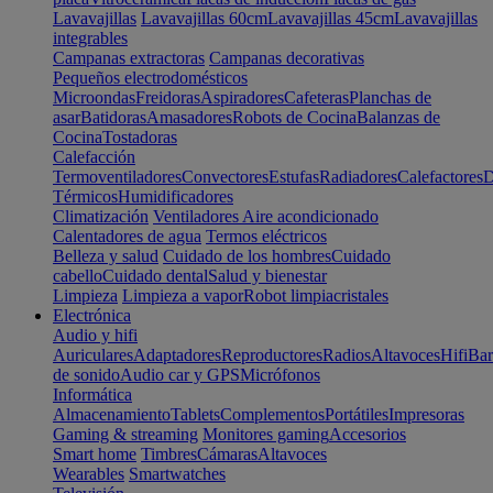
Lavavajillas
Lavavajillas 60cm
Lavavajillas 45cm
Lavavajillas
integrables
Campanas extractoras
Campanas decorativas
Pequeños electrodomésticos
Microondas
Freidoras
Aspiradores
Cafeteras
Planchas de
asar
Batidoras
Amasadores
Robots de Cocina
Balanzas de
Cocina
Tostadoras
Calefacción
Termoventiladores
Convectores
Estufas
Radiadores
Calefactores
D
Térmicos
Humidificadores
Climatización
Ventiladores
Aire acondicionado
Calentadores de agua
Termos eléctricos
Belleza y salud
Cuidado de los hombres
Cuidado
cabello
Cuidado dental
Salud y bienestar
Limpieza
Limpieza a vapor
Robot limpiacristales
Electrónica
Audio y hifi
Auriculares
Adaptadores
Reproductores
Radios
Altavoces
Hifi
Bar
de sonido
Audio car y GPS
Micrófonos
Informática
Almacenamiento
Tablets
Complementos
Portátiles
Impresoras
Gaming & streaming
Monitores gaming
Accesorios
Smart home
Timbres
Cámaras
Altavoces
Wearables
Smartwatches