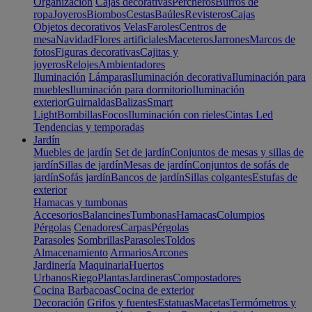
Organización
Cajas decorativas
Percheros
Burros de
ropa
Joyeros
Biombos
Cestas
Baúles
Revisteros
Cajas
Objetos decorativos
Velas
Faroles
Centros de
mesa
Navidad
Flores artificiales
Maceteros
Jarrones
Marcos de
fotos
Figuras decorativas
Cajitas y
joyeros
Relojes
Ambientadores
Iluminación
Lámparas
Iluminación decorativa
Iluminación para
muebles
Iluminación para dormitorio
Iluminación
exterior
Guirnaldas
Balizas
Smart
Light
Bombillas
Focos
Iluminación con rieles
Cintas Led
Tendencias y temporadas
Jardín
Muebles de jardín
Set de jardín
Conjuntos de mesas y sillas de
jardín
Sillas de jardín
Mesas de jardín
Conjuntos de sofás de
jardín
Sofás jardín
Bancos de jardín
Sillas colgantes
Estufas de
exterior
Hamacas y tumbonas
Accesorios
Balancines
Tumbonas
Hamacas
Columpios
Pérgolas
Cenadores
Carpas
Pérgolas
Parasoles
Sombrillas
Parasoles
Toldos
Almacenamiento
Armarios
Arcones
Jardinería
Maquinaria
Huertos
Urbanos
Riego
Plantas
Jardineras
Compostadores
Cocina
Barbacoas
Cocina de exterior
Decoración
Grifos y fuentes
Estatuas
Macetas
Termómetros y