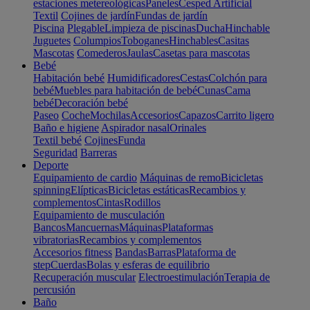
estaciones metereológicas
Paneles
Cesped Artificial
Textil
Cojines de jardín
Fundas de jardín
Piscina
Plegable
Limpieza de piscinas
Ducha
Hinchable
Juguetes
Columpios
Toboganes
Hinchables
Casitas
Mascotas
Comederos
Jaulas
Casetas para mascotas
Bebé
Habitación bebé
Humidificadores
Cestas
Colchón para
bebé
Muebles para habitación de bebé
Cunas
Cama
bebé
Decoración bebé
Paseo
Coche
Mochilas
Accesorios
Capazos
Carrito ligero
Baño e higiene
Aspirador nasal
Orinales
Textil bebé
Cojines
Funda
Seguridad
Barreras
Deporte
Equipamiento de cardio
Máquinas de remo
Bicicletas
spinning
Elípticas
Bicicletas estáticas
Recambios y
complementos
Cintas
Rodillos
Equipamiento de musculación
Bancos
Mancuernas
Máquinas
Plataformas
vibratorias
Recambios y complementos
Accesorios fitness
Bandas
Barras
Plataforma de
step
Cuerdas
Bolas y esferas de equilibrio
Recuperación muscular
Electroestimulación
Terapia de
percusión
Baño