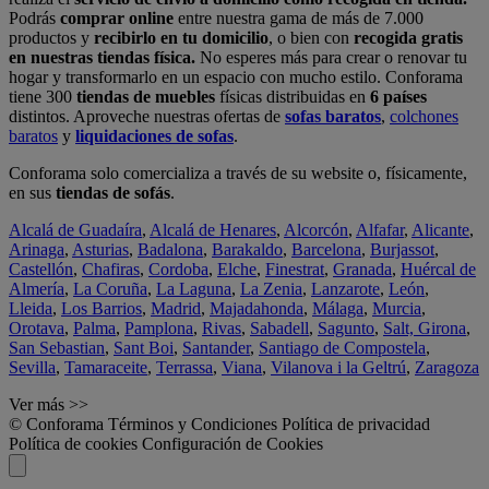
Podrás
comprar online
entre nuestra gama de más de 7.000
productos y
recibirlo en tu domicilio
, o bien con
recogida gratis
en nuestras tiendas física.
No esperes más para crear o renovar tu
hogar y transformarlo en un espacio con mucho estilo. Conforama
tiene 300
tiendas de muebles
físicas distribuidas en
6 países
distintos. Aproveche nuestras ofertas de
sofas baratos
,
colchones
baratos
y
liquidaciones de sofas
.
Conforama solo comercializa a través de su website o, físicamente,
en sus
tiendas de sofás
.
Alcalá de Guadaíra
,
Alcalá de Henares
,
Alcorcón
,
Alfafar
,
Alicante
,
Arinaga
,
Asturias
,
Badalona
,
Barakaldo
,
Barcelona
,
Burjassot
,
Castellón
,
Chafiras
,
Cordoba
,
Elche
,
Finestrat
,
Granada
,
Huércal de
Almería
,
La Coruña
,
La Laguna
,
La Zenia
,
Lanzarote
,
León
,
Lleida
,
Los Barrios
,
Madrid
,
Majadahonda
,
Málaga
,
Murcia
,
Orotava
,
Palma
,
Pamplona
,
Rivas
,
Sabadell
,
Sagunto
,
Salt, Girona
,
San Sebastian
,
Sant Boi
,
Santander
,
Santiago de Compostela
,
Sevilla
,
Tamaraceite
,
Terrassa
,
Viana
,
Vilanova i la Geltrú
,
Zaragoza
Ver más >>
© Conforama
Términos y Condiciones
Política de privacidad
Política de cookies
Configuración de Cookies