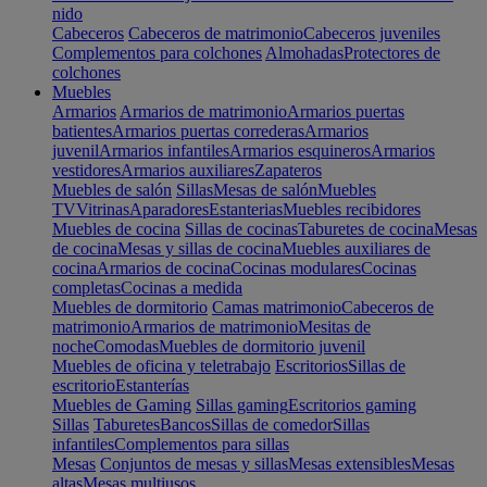
nido
Cabeceros
Cabeceros de matrimonio
Cabeceros juveniles
Complementos para colchones
Almohadas
Protectores de
colchones
Muebles
Armarios
Armarios de matrimonio
Armarios puertas
batientes
Armarios puertas correderas
Armarios
juvenil
Armarios infantiles
Armarios esquineros
Armarios
vestidores
Armarios auxiliares
Zapateros
Muebles de salón
Sillas
Mesas de salón
Muebles
TV
Vitrinas
Aparadores
Estanterias
Muebles recibidores
Muebles de cocina
Sillas de cocinas
Taburetes de cocina
Mesas
de cocina
Mesas y sillas de cocina
Muebles auxiliares de
cocina
Armarios de cocina
Cocinas modulares
Cocinas
completas
Cocinas a medida
Muebles de dormitorio
Camas matrimonio
Cabeceros de
matrimonio
Armarios de matrimonio
Mesitas de
noche
Comodas
Muebles de dormitorio juvenil
Muebles de oficina y teletrabajo
Escritorios
Sillas de
escritorio
Estanterías
Muebles de Gaming
Sillas gaming
Escritorios gaming
Sillas
Taburetes
Bancos
Sillas de comedor
Sillas
infantiles
Complementos para sillas
Mesas
Conjuntos de mesas y sillas
Mesas extensibles
Mesas
altas
Mesas multiusos