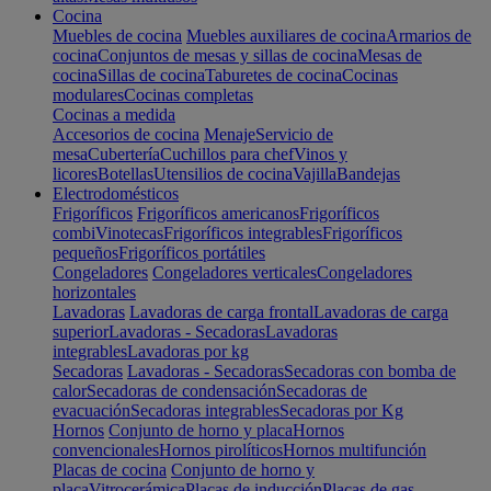
Cocina
Muebles de cocina
Muebles auxiliares de cocina
Armarios de
cocina
Conjuntos de mesas y sillas de cocina
Mesas de
cocina
Sillas de cocina
Taburetes de cocina
Cocinas
modulares
Cocinas completas
Cocinas a medida
Accesorios de cocina
Menaje
Servicio de
mesa
Cubertería
Cuchillos para chef
Vinos y
licores
Botellas
Utensilios de cocina
Vajilla
Bandejas
Electrodomésticos
Frigoríficos
Frigoríficos americanos
Frigoríficos
combi
Vinotecas
Frigoríficos integrables
Frigoríficos
pequeños
Frigoríficos portátiles
Congeladores
Congeladores verticales
Congeladores
horizontales
Lavadoras
Lavadoras de carga frontal
Lavadoras de carga
superior
Lavadoras - Secadoras
Lavadoras
integrables
Lavadoras por kg
Secadoras
Lavadoras - Secadoras
Secadoras con bomba de
calor
Secadoras de condensación
Secadoras de
evacuación
Secadoras integrables
Secadoras por Kg
Hornos
Conjunto de horno y placa
Hornos
convencionales
Hornos pirolíticos
Hornos multifunción
Placas de cocina
Conjunto de horno y
placa
Vitrocerámica
Placas de inducción
Placas de gas