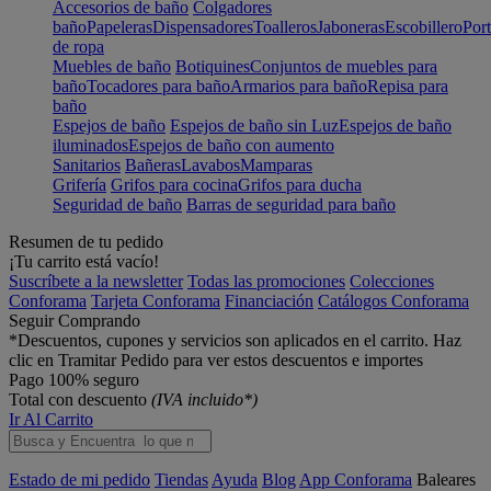
Accesorios de baño
Colgadores
baño
Papeleras
Dispensadores
Toalleros
Jaboneras
Escobillero
Port
de ropa
Muebles de baño
Botiquines
Conjuntos de muebles para
baño
Tocadores para baño
Armarios para baño
Repisa para
baño
Espejos de baño
Espejos de baño sin Luz
Espejos de baño
iluminados
Espejos de baño con aumento
Sanitarios
Bañeras
Lavabos
Mamparas
Grifería
Grifos para cocina
Grifos para ducha
Seguridad de baño
Barras de seguridad para baño
Resumen de tu pedido
¡Tu carrito está vacío!
Suscríbete a la newsletter
Todas las promociones
Colecciones
Conforama
Tarjeta Conforama
Financiación
Catálogos Conforama
Seguir Comprando
*Descuentos, cupones y servicios son aplicados en el carrito. Haz
clic en Tramitar Pedido para ver estos descuentos e importes
Pago 100% seguro
Total con descuento
(IVA incluido*)
Ir Al Carrito
Estado de mi pedido
Tiendas
Ayuda
Blog
App Conforama
Baleares