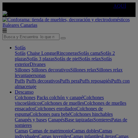
🔵Cambia tu electro con
-10% EXTRA
de descuento ☑️
AQUÍ
Baleares
Canarias
Sofás
Sofás
Chaise Longue
Rinconeras
Sofás cama
Sofás 2
plazas
Sofás 3 plazas
Sofás de piel
Sofás relax
Sofás
exterior
Divanes
Sillones
Sillones decorativos
Sillones relax
Sillones relax
levantapersonas
Puffs
Puffs decorativos
Puffs pera
Puffs reposapiés
Puffs con
almacenaje
Descanso
Colchones
Packs colchón y canapé
Colchones
viscoelásticos
Colchones de muelles
Colchones de muelles
ensacados
Colchones enrollados
Colchones de
espuma
Colchones para bebé
Colchones hinchables
Canapés y bases
Canapés
Base tapizadas
Somieres
Patas de
somieres
Camas
Camas de matrimonio
Camas dobles
Camas
individuales
Camas juveniles
Camas infantiles
Literas
Camas