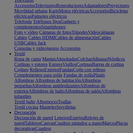
Televisión
Accesorios
Televisores
Reproductores
Adaptadores
Proyectores
Movilidad urbana
Karts
Motos eléctricas
Accesorios
Bicicletas
eléctricas
Patinetes eléctricos
Telefonía
Teléfonos fijos
Gadgets y
complementos
Smartphones
Foto y vídeo
Cámaras de fotos
Trípodes
Videocámaras
Cables
Cables HDMI
Cables de alimentación
Cables
USB
Cables Jack
Consolas y videojuegos
Accesorios
Textil
Ropa de cama
Mantas
Almohadas
Colchas
Sábanas
Nórdicos
Cortinas y estores
Estores
Visillos
Cortinas
Barras de cortina
Cojines
Relleno
Exterior
Fundas
Cojín con relleno
Complementos para sofás
Fundas de sofás
Plaids
Alfombras
Alfombras de habitación
Alfombras
pequeñas
Alfombras antideslizantes
Alfombras de
exterior
Alfombras de baño
Alfombras de salón
Alfombras
infantiles
Textil baño
Albornoces
Toallas
Textil cocina
Manteles
Servilletas
Decoración
Decoración de pared
Letreros
Espejos
Relojes de
pared
Tableros
Canvas
Cuadros pintados a mano
Marcos
Placas
decorativas
Cuadros