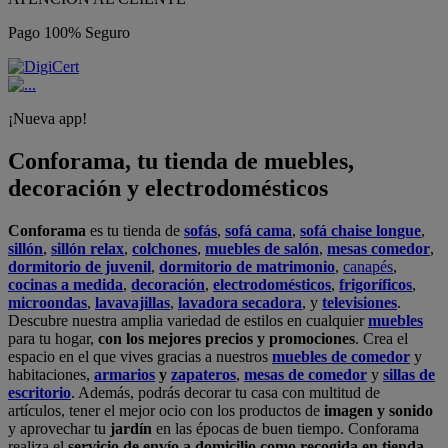
Pago 100% Seguro
¡Nueva app!
Conforama, tu tienda de muebles,
decoración y electrodomésticos
Conforama
es tu tienda de
sofás
,
sofá cama
,
sofá chaise longue
,
sillón
,
sillón relax
,
colchones
,
muebles de salón
,
mesas comedor
,
dormitorio de juvenil
,
dormitorio de matrimonio
,
canapés
,
cocinas a medida
,
decoración
,
electrodomésticos
,
frigoríficos
,
microondas
,
lavavajillas
,
lavadora secadora
, y
televisiones
.
Descubre nuestra amplia variedad de estilos en cualquier
muebles
para tu hogar,
con los mejores precios y promociones
. Crea el
espacio en el que vives gracias a nuestros
muebles de comedor
y
habitaciones,
armarios
y
zapateros
,
mesas de comedor
y
sillas de
escritorio
. Además, podrás decorar tu casa con multitud de
artículos, tener el mejor ocio con los productos de
imagen y sonido
y aprovechar tu
jardín
en las épocas de buen tiempo. Conforama
realiza el
servicio de envío a domicilio como recogida en tienda.