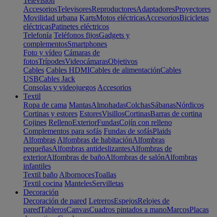
Televisión
Accesorios
Televisores
Reproductores
Adaptadores
Proyectores
Movilidad urbana
Karts
Motos eléctricas
Accesorios
Bicicletas
eléctricas
Patinetes eléctricos
Telefonía
Teléfonos fijos
Gadgets y
complementos
Smartphones
Foto y vídeo
Cámaras de
fotos
Trípodes
Videocámaras
Objetivos
Cables
Cables HDMI
Cables de alimentación
Cables
USB
Cables Jack
Consolas y videojuegos
Accesorios
Textil
Ropa de cama
Mantas
Almohadas
Colchas
Sábanas
Nórdicos
Cortinas y estores
Estores
Visillos
Cortinas
Barras de cortina
Cojines
Relleno
Exterior
Fundas
Cojín con relleno
Complementos para sofás
Fundas de sofás
Plaids
Alfombras
Alfombras de habitación
Alfombras
pequeñas
Alfombras antideslizantes
Alfombras de
exterior
Alfombras de baño
Alfombras de salón
Alfombras
infantiles
Textil baño
Albornoces
Toallas
Textil cocina
Manteles
Servilletas
Decoración
Decoración de pared
Letreros
Espejos
Relojes de
pared
Tableros
Canvas
Cuadros pintados a mano
Marcos
Placas