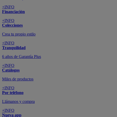
+INFO
Financiación
+INFO
Colecciones
Crea tu propio estilo
+INFO
Tranquilidad
6 años de Garantía Plus
+INFO
Catálogos
Miles de productos
+INFO
Por teléfono
Llámanos y compra
+INFO
Nueva app