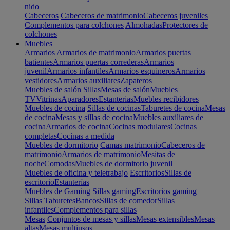
nido
Cabeceros
Cabeceros de matrimonio
Cabeceros juveniles
Complementos para colchones
Almohadas
Protectores de
colchones
Muebles
Armarios
Armarios de matrimonio
Armarios puertas
batientes
Armarios puertas correderas
Armarios
juvenil
Armarios infantiles
Armarios esquineros
Armarios
vestidores
Armarios auxiliares
Zapateros
Muebles de salón
Sillas
Mesas de salón
Muebles
TV
Vitrinas
Aparadores
Estanterias
Muebles recibidores
Muebles de cocina
Sillas de cocinas
Taburetes de cocina
Mesas
de cocina
Mesas y sillas de cocina
Muebles auxiliares de
cocina
Armarios de cocina
Cocinas modulares
Cocinas
completas
Cocinas a medida
Muebles de dormitorio
Camas matrimonio
Cabeceros de
matrimonio
Armarios de matrimonio
Mesitas de
noche
Comodas
Muebles de dormitorio juvenil
Muebles de oficina y teletrabajo
Escritorios
Sillas de
escritorio
Estanterías
Muebles de Gaming
Sillas gaming
Escritorios gaming
Sillas
Taburetes
Bancos
Sillas de comedor
Sillas
infantiles
Complementos para sillas
Mesas
Conjuntos de mesas y sillas
Mesas extensibles
Mesas
altas
Mesas multiusos