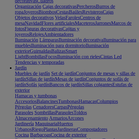
decorativas
Cuadros
Organización
Cajas decorativas
Percheros
Burros de
ropa
Joyeros
Biombos
Cestas
Baúles
Revisteros
Cajas
Objetos decorativos
Velas
Faroles
Centros de
mesa
Navidad
Flores artificiales
Maceteros
Jarrones
Marcos de
fotos
Figuras decorativas
Cajitas y
joyeros
Relojes
Ambientadores
Iluminación
Lámparas
Iluminación decorativa
Iluminación para
muebles
Iluminación para dormitorio
Iluminación
exterior
Guirnaldas
Balizas
Smart
Light
Bombillas
Focos
Iluminación con rieles
Cintas Led
Tendencias y temporadas
Jardín
Muebles de jardín
Set de jardín
Conjuntos de mesas y sillas de
jardín
Sillas de jardín
Mesas de jardín
Conjuntos de sofás de
jardín
Sofás jardín
Bancos de jardín
Sillas colgantes
Estufas de
exterior
Hamacas y tumbonas
Accesorios
Balancines
Tumbonas
Hamacas
Columpios
Pérgolas
Cenadores
Carpas
Pérgolas
Parasoles
Sombrillas
Parasoles
Toldos
Almacenamiento
Armarios
Arcones
Jardinería
Maquinaria
Huertos
Urbanos
Riego
Plantas
Jardineras
Compostadores
Cocina
Barbacoas
Cocina de exterior