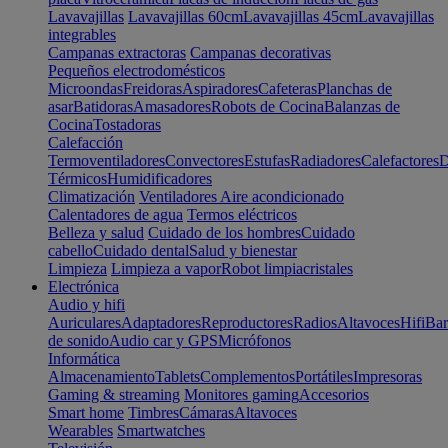
Lavavajillas
Lavavajillas 60cm
Lavavajillas 45cm
Lavavajillas
integrables
Campanas extractoras
Campanas decorativas
Pequeños electrodomésticos
Microondas
Freidoras
Aspiradores
Cafeteras
Planchas de
asar
Batidoras
Amasadores
Robots de Cocina
Balanzas de
Cocina
Tostadoras
Calefacción
Termoventiladores
Convectores
Estufas
Radiadores
Calefactores
D
Térmicos
Humidificadores
Climatización
Ventiladores
Aire acondicionado
Calentadores de agua
Termos eléctricos
Belleza y salud
Cuidado de los hombres
Cuidado
cabello
Cuidado dental
Salud y bienestar
Limpieza
Limpieza a vapor
Robot limpiacristales
Electrónica
Audio y hifi
Auriculares
Adaptadores
Reproductores
Radios
Altavoces
Hifi
Bar
de sonido
Audio car y GPS
Micrófonos
Informática
Almacenamiento
Tablets
Complementos
Portátiles
Impresoras
Gaming & streaming
Monitores gaming
Accesorios
Smart home
Timbres
Cámaras
Altavoces
Wearables
Smartwatches