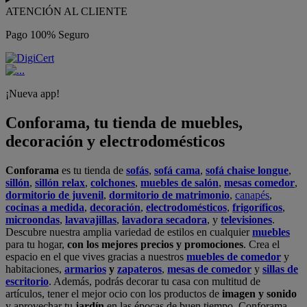
ATENCIÓN AL CLIENTE
Pago 100% Seguro
¡Nueva app!
Conforama, tu tienda de muebles,
decoración y electrodomésticos
Conforama
es tu tienda de
sofás
,
sofá cama
,
sofá chaise longue
,
sillón
,
sillón relax
,
colchones
,
muebles de salón
,
mesas comedor
,
dormitorio de juvenil
,
dormitorio de matrimonio
,
canapés
,
cocinas a medida
,
decoración
,
electrodomésticos
,
frigoríficos
,
microondas
,
lavavajillas
,
lavadora secadora
, y
televisiones
.
Descubre nuestra amplia variedad de estilos en cualquier
muebles
para tu hogar,
con los mejores precios y promociones
. Crea el
espacio en el que vives gracias a nuestros
muebles de comedor
y
habitaciones,
armarios
y
zapateros
,
mesas de comedor
y
sillas de
escritorio
. Además, podrás decorar tu casa con multitud de
artículos, tener el mejor ocio con los productos de
imagen y sonido
y aprovechar tu
jardín
en las épocas de buen tiempo. Conforama