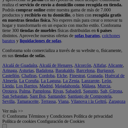
realiza el
servicio de envío a domicilio como recogida en tienda.
Podrás
comprar online
entre nuestra gama de más de 7.000
productos y
recibirlo en tu domicilio
, o bien con
recogida gratis
en nuestras tiendas física.
No esperes más para crear o renovar tu
hogar y transformarlo en un espacio con mucho estilo. Conforama
tiene 300
tiendas de muebles
físicas distribuidas en
6 países
distintos. Aproveche nuestras ofertas de
sofas baratos
,
colchones
baratos
y
liquidaciones de sofas
.
Conforama solo comercializa a través de su website o, físicamente,
en sus
tiendas de sofás
.
Alcalá de Guadaíra
,
Alcalá de Henares
,
Alcorcón
,
Alfafar
,
Alicante
,
Arinaga
,
Asturias
,
Badalona
,
Barakaldo
,
Barcelona
,
Burjassot
,
Castellón
,
Chafiras
,
Cordoba
,
Elche
,
Finestrat
,
Granada
,
Huércal de
Almería
,
La Coruña
,
La Laguna
,
La Zenia
,
Lanzarote
,
León
,
Lleida
,
Los Barrios
,
Madrid
,
Majadahonda
,
Málaga
,
Murcia
,
Orotava
,
Palma
,
Pamplona
,
Rivas
,
Sabadell
,
Sagunto
,
Salt, Girona
,
San Sebastian
,
Sant Boi
,
Santander
,
Santiago de Compostela
,
Sevilla
,
Tamaraceite
,
Terrassa
,
Viana
,
Vilanova i la Geltrú
,
Zaragoza
Ver más >>
© Conforama
Términos y Condiciones
Política de privacidad
Política de cookies
Configuración de Cookies