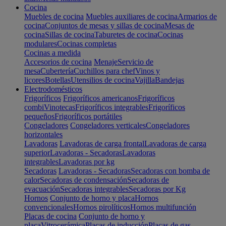
Cocina
Muebles de cocina
Muebles auxiliares de cocina
Armarios de
cocina
Conjuntos de mesas y sillas de cocina
Mesas de
cocina
Sillas de cocina
Taburetes de cocina
Cocinas
modulares
Cocinas completas
Cocinas a medida
Accesorios de cocina
Menaje
Servicio de
mesa
Cubertería
Cuchillos para chef
Vinos y
licores
Botellas
Utensilios de cocina
Vajilla
Bandejas
Electrodomésticos
Frigoríficos
Frigoríficos americanos
Frigoríficos
combi
Vinotecas
Frigoríficos integrables
Frigoríficos
pequeños
Frigoríficos portátiles
Congeladores
Congeladores verticales
Congeladores
horizontales
Lavadoras
Lavadoras de carga frontal
Lavadoras de carga
superior
Lavadoras - Secadoras
Lavadoras
integrables
Lavadoras por kg
Secadoras
Lavadoras - Secadoras
Secadoras con bomba de
calor
Secadoras de condensación
Secadoras de
evacuación
Secadoras integrables
Secadoras por Kg
Hornos
Conjunto de horno y placa
Hornos
convencionales
Hornos pirolíticos
Hornos multifunción
Placas de cocina
Conjunto de horno y
placa
Vitrocerámica
Placas de inducción
Placas de gas