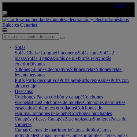
🔵Cambia tu electro con
-10% EXTRA
de descuento ☑️
AQUÍ
Baleares
Canarias
Sofás
Sofás
Chaise Longue
Rinconeras
Sofás cama
Sofás 2
plazas
Sofás 3 plazas
Sofás de piel
Sofás relax
Sofás
exterior
Divanes
Sillones
Sillones decorativos
Sillones relax
Sillones relax
levantapersonas
Puffs
Puffs decorativos
Puffs pera
Puffs reposapiés
Puffs con
almacenaje
Descanso
Colchones
Packs colchón y canapé
Colchones
viscoelásticos
Colchones de muelles
Colchones de muelles
ensacados
Colchones enrollados
Colchones de
espuma
Colchones para bebé
Colchones hinchables
Canapés y bases
Canapés
Base tapizadas
Somieres
Patas de
somieres
Camas
Camas de matrimonio
Camas dobles
Camas
individuales
Camas juveniles
Camas infantiles
Literas
Camas