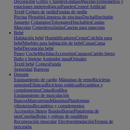
Decoración
Grifos y fuentes
Estatuas
Macetas
Termómetros y
estaciones metereológicas
Paneles
Cesped Artificial
Textil
Cojines de jardín
Fundas de jardín
Piscina
Plegable
Limpieza de piscinas
Ducha
Hinchable
Juguetes
Columpios
Toboganes
Hinchables
Casitas
Mascotas
Comederos
Jaulas
Casetas para mascotas
Bebé
Habitación bebé
Humidificadores
Cestas
Colchón para
bebé
Muebles para habitación de bebé
Cunas
Cama
bebé
Decoración bebé
Paseo
Coche
Mochilas
Accesorios
Capazos
Carrito ligero
Baño e higiene
Aspirador nasal
Orinales
Textil bebé
Cojines
Funda
Seguridad
Barreras
Deporte
Equipamiento de cardio
Máquinas de remo
Bicicletas
spinning
Elípticas
Bicicletas estáticas
Recambios y
complementos
Cintas
Rodillos
Equipamiento de musculación
Bancos
Mancuernas
Máquinas
Plataformas
vibratorias
Recambios y complementos
Accesorios fitness
Bandas
Barras
Plataforma de
step
Cuerdas
Bolas y esferas de equilibrio
Recuperación muscular
Electroestimulación
Terapia de
percusión