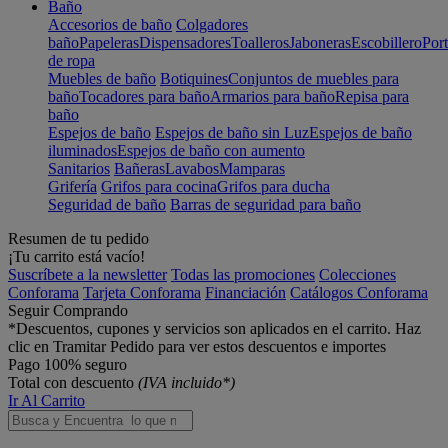
Baño
Accesorios de baño
Colgadores
baño
Papeleras
Dispensadores
Toalleros
Jaboneras
Escobillero
Port
de ropa
Muebles de baño
Botiquines
Conjuntos de muebles para
baño
Tocadores para baño
Armarios para baño
Repisa para
baño
Espejos de baño
Espejos de baño sin Luz
Espejos de baño
iluminados
Espejos de baño con aumento
Sanitarios
Bañeras
Lavabos
Mamparas
Grifería
Grifos para cocina
Grifos para ducha
Seguridad de baño
Barras de seguridad para baño
Resumen de tu pedido
¡Tu carrito está vacío!
Suscríbete a la newsletter
Todas las promociones
Colecciones
Conforama
Tarjeta Conforama
Financiación
Catálogos Conforama
Seguir Comprando
*Descuentos, cupones y servicios son aplicados en el carrito. Haz
clic en Tramitar Pedido para ver estos descuentos e importes
Pago 100% seguro
Total con descuento
(IVA incluido*)
Ir Al Carrito