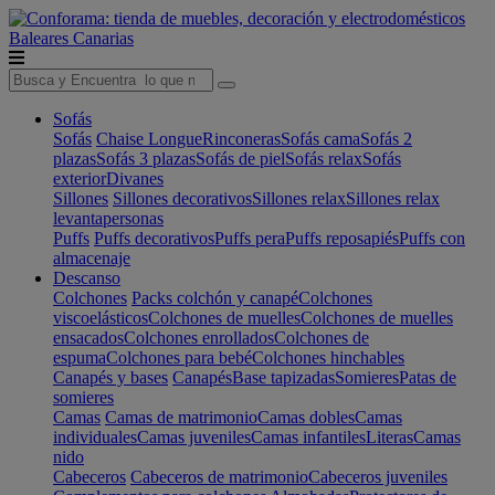
Baleares
Canarias
Sofás
Sofás
Chaise Longue
Rinconeras
Sofás cama
Sofás 2
plazas
Sofás 3 plazas
Sofás de piel
Sofás relax
Sofás
exterior
Divanes
Sillones
Sillones decorativos
Sillones relax
Sillones relax
levantapersonas
Puffs
Puffs decorativos
Puffs pera
Puffs reposapiés
Puffs con
almacenaje
Descanso
Colchones
Packs colchón y canapé
Colchones
viscoelásticos
Colchones de muelles
Colchones de muelles
ensacados
Colchones enrollados
Colchones de
espuma
Colchones para bebé
Colchones hinchables
Canapés y bases
Canapés
Base tapizadas
Somieres
Patas de
somieres
Camas
Camas de matrimonio
Camas dobles
Camas
individuales
Camas juveniles
Camas infantiles
Literas
Camas
nido
Cabeceros
Cabeceros de matrimonio
Cabeceros juveniles