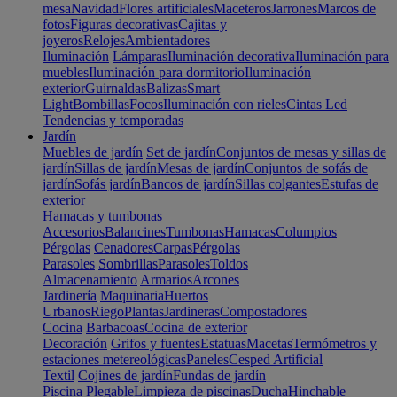
mesa
Navidad
Flores artificiales
Maceteros
Jarrones
Marcos de
fotos
Figuras decorativas
Cajitas y
joyeros
Relojes
Ambientadores
Iluminación
Lámparas
Iluminación decorativa
Iluminación para
muebles
Iluminación para dormitorio
Iluminación
exterior
Guirnaldas
Balizas
Smart
Light
Bombillas
Focos
Iluminación con rieles
Cintas Led
Tendencias y temporadas
Jardín
Muebles de jardín
Set de jardín
Conjuntos de mesas y sillas de
jardín
Sillas de jardín
Mesas de jardín
Conjuntos de sofás de
jardín
Sofás jardín
Bancos de jardín
Sillas colgantes
Estufas de
exterior
Hamacas y tumbonas
Accesorios
Balancines
Tumbonas
Hamacas
Columpios
Pérgolas
Cenadores
Carpas
Pérgolas
Parasoles
Sombrillas
Parasoles
Toldos
Almacenamiento
Armarios
Arcones
Jardinería
Maquinaria
Huertos
Urbanos
Riego
Plantas
Jardineras
Compostadores
Cocina
Barbacoas
Cocina de exterior
Decoración
Grifos y fuentes
Estatuas
Macetas
Termómetros y
estaciones metereológicas
Paneles
Cesped Artificial
Textil
Cojines de jardín
Fundas de jardín
Piscina
Plegable
Limpieza de piscinas
Ducha
Hinchable