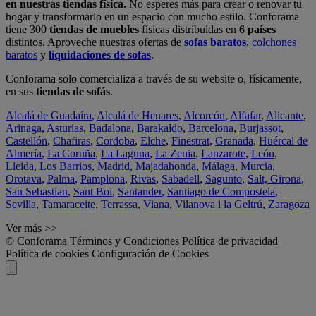
en nuestras tiendas física.
No esperes más para crear o renovar tu
hogar y transformarlo en un espacio con mucho estilo. Conforama
tiene 300
tiendas de muebles
físicas distribuidas en
6 países
distintos. Aproveche nuestras ofertas de
sofas baratos
,
colchones
baratos
y
liquidaciones de sofas
.
Conforama solo comercializa a través de su website o, físicamente,
en sus
tiendas de sofás
.
Alcalá de Guadaíra
,
Alcalá de Henares
,
Alcorcón
,
Alfafar
,
Alicante
,
Arinaga
,
Asturias
,
Badalona
,
Barakaldo
,
Barcelona
,
Burjassot
,
Castellón
,
Chafiras
,
Cordoba
,
Elche
,
Finestrat
,
Granada
,
Huércal de
Almería
,
La Coruña
,
La Laguna
,
La Zenia
,
Lanzarote
,
León
,
Lleida
,
Los Barrios
,
Madrid
,
Majadahonda
,
Málaga
,
Murcia
,
Orotava
,
Palma
,
Pamplona
,
Rivas
,
Sabadell
,
Sagunto
,
Salt, Girona
,
San Sebastian
,
Sant Boi
,
Santander
,
Santiago de Compostela
,
Sevilla
,
Tamaraceite
,
Terrassa
,
Viana
,
Vilanova i la Geltrú
,
Zaragoza
Ver más >>
© Conforama
Términos y Condiciones
Política de privacidad
Política de cookies
Configuración de Cookies