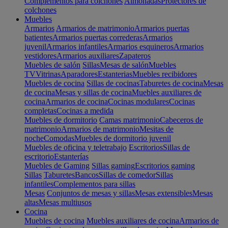
Complementos para colchones
Almohadas
Protectores de
colchones
Muebles
Armarios
Armarios de matrimonio
Armarios puertas
batientes
Armarios puertas correderas
Armarios
juvenil
Armarios infantiles
Armarios esquineros
Armarios
vestidores
Armarios auxiliares
Zapateros
Muebles de salón
Sillas
Mesas de salón
Muebles
TV
Vitrinas
Aparadores
Estanterias
Muebles recibidores
Muebles de cocina
Sillas de cocinas
Taburetes de cocina
Mesas
de cocina
Mesas y sillas de cocina
Muebles auxiliares de
cocina
Armarios de cocina
Cocinas modulares
Cocinas
completas
Cocinas a medida
Muebles de dormitorio
Camas matrimonio
Cabeceros de
matrimonio
Armarios de matrimonio
Mesitas de
noche
Comodas
Muebles de dormitorio juvenil
Muebles de oficina y teletrabajo
Escritorios
Sillas de
escritorio
Estanterías
Muebles de Gaming
Sillas gaming
Escritorios gaming
Sillas
Taburetes
Bancos
Sillas de comedor
Sillas
infantiles
Complementos para sillas
Mesas
Conjuntos de mesas y sillas
Mesas extensibles
Mesas
altas
Mesas multiusos
Cocina
Muebles de cocina
Muebles auxiliares de cocina
Armarios de