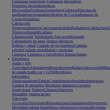
Campanas extractoras
Campanas decorativas
Pequeños electrodomésticos
Microondas
Freidoras
Aspiradores
Cafeteras
Planchas de
asar
Batidoras
Amasadores
Robots de Cocina
Balanzas de
Cocina
Tostadoras
Calefacción
Termoventiladores
Convectores
Estufas
Radiadores
Calefactores
D
Térmicos
Humidificadores
Climatización
Ventiladores
Aire acondicionado
Calentadores de agua
Termos eléctricos
Belleza y salud
Cuidado de los hombres
Cuidado
cabello
Cuidado dental
Salud y bienestar
Limpieza
Limpieza a vapor
Robot limpiacristales
Electrónica
Audio y hifi
Auriculares
Adaptadores
Reproductores
Radios
Altavoces
Hifi
Bar
de sonido
Audio car y GPS
Micrófonos
Informática
Almacenamiento
Tablets
Complementos
Portátiles
Impresoras
Gaming & streaming
Monitores gaming
Accesorios
Smart home
Timbres
Cámaras
Altavoces
Wearables
Smartwatches
Televisión
Accesorios
Televisores
Reproductores
Adaptadores
Proyectores
Movilidad urbana
Karts
Motos eléctricas
Accesorios
Bicicletas