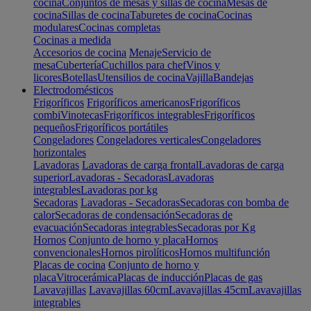
cocina
Conjuntos de mesas y sillas de cocina
Mesas de
cocina
Sillas de cocina
Taburetes de cocina
Cocinas
modulares
Cocinas completas
Cocinas a medida
Accesorios de cocina
Menaje
Servicio de
mesa
Cubertería
Cuchillos para chef
Vinos y
licores
Botellas
Utensilios de cocina
Vajilla
Bandejas
Electrodomésticos
Frigoríficos
Frigoríficos americanos
Frigoríficos
combi
Vinotecas
Frigoríficos integrables
Frigoríficos
pequeños
Frigoríficos portátiles
Congeladores
Congeladores verticales
Congeladores
horizontales
Lavadoras
Lavadoras de carga frontal
Lavadoras de carga
superior
Lavadoras - Secadoras
Lavadoras
integrables
Lavadoras por kg
Secadoras
Lavadoras - Secadoras
Secadoras con bomba de
calor
Secadoras de condensación
Secadoras de
evacuación
Secadoras integrables
Secadoras por Kg
Hornos
Conjunto de horno y placa
Hornos
convencionales
Hornos pirolíticos
Hornos multifunción
Placas de cocina
Conjunto de horno y
placa
Vitrocerámica
Placas de inducción
Placas de gas
Lavavajillas
Lavavajillas 60cm
Lavavajillas 45cm
Lavavajillas
integrables