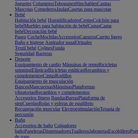
Juguetes
Columpios
Toboganes
Hinchables
Casitas
Mascotas
Comederos
Jaulas
Casetas para mascotas
Bebé
Habitación bebé
Humidificadores
Cestas
Colchón para
bebé
Muebles para habitación de bebé
Cunas
Cama
bebé
Decoración bebé
Paseo
Coche
Mochilas
Accesorios
Capazos
Carrito ligero
Baño e higiene
Aspirador nasal
Orinales
Textil bebé
Cojines
Funda
Seguridad
Barreras
Deporte
Equipamiento de cardio
Máquinas de remo
Bicicletas
spinning
Elípticas
Bicicletas estáticas
Recambios y
complementos
Cintas
Rodillos
Equipamiento de musculación
Bancos
Mancuernas
Máquinas
Plataformas
vibratorias
Recambios y complementos
Accesorios fitness
Bandas
Barras
Plataforma de
step
Cuerdas
Bolas y esferas de equilibrio
Recuperación muscular
Electroestimulación
Terapia de
percusión
Baño
Accesorios de baño
Colgadores
baño
Papeleras
Dispensadores
Toalleros
Jaboneras
Escobillero
Port
de ropa