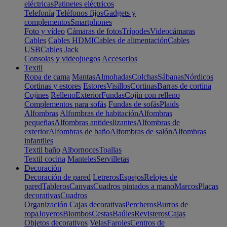
eléctricas
Patinetes eléctricos
Telefonía
Teléfonos fijos
Gadgets y
complementos
Smartphones
Foto y vídeo
Cámaras de fotos
Trípodes
Videocámaras
Cables
Cables HDMI
Cables de alimentación
Cables
USB
Cables Jack
Consolas y videojuegos
Accesorios
Textil
Ropa de cama
Mantas
Almohadas
Colchas
Sábanas
Nórdicos
Cortinas y estores
Estores
Visillos
Cortinas
Barras de cortina
Cojines
Relleno
Exterior
Fundas
Cojín con relleno
Complementos para sofás
Fundas de sofás
Plaids
Alfombras
Alfombras de habitación
Alfombras
pequeñas
Alfombras antideslizantes
Alfombras de
exterior
Alfombras de baño
Alfombras de salón
Alfombras
infantiles
Textil baño
Albornoces
Toallas
Textil cocina
Manteles
Servilletas
Decoración
Decoración de pared
Letreros
Espejos
Relojes de
pared
Tableros
Canvas
Cuadros pintados a mano
Marcos
Placas
decorativas
Cuadros
Organización
Cajas decorativas
Percheros
Burros de
ropa
Joyeros
Biombos
Cestas
Baúles
Revisteros
Cajas
Objetos decorativos
Velas
Faroles
Centros de