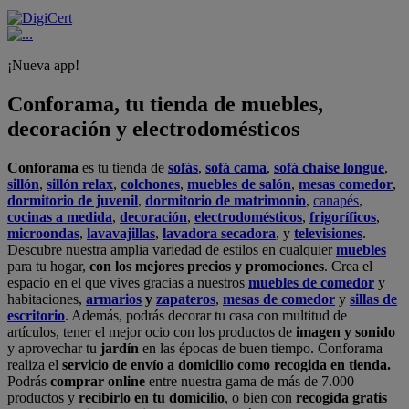
¡Nueva app!
Conforama, tu tienda de muebles,
decoración y electrodomésticos
Conforama
es tu tienda de
sofás
,
sofá cama
,
sofá chaise longue
,
sillón
,
sillón relax
,
colchones
,
muebles de salón
,
mesas comedor
,
dormitorio de juvenil
,
dormitorio de matrimonio
,
canapés
,
cocinas a medida
,
decoración
,
electrodomésticos
,
frigoríficos
,
microondas
,
lavavajillas
,
lavadora secadora
, y
televisiones
.
Descubre nuestra amplia variedad de estilos en cualquier
muebles
para tu hogar,
con los mejores precios y promociones
. Crea el
espacio en el que vives gracias a nuestros
muebles de comedor
y
habitaciones,
armarios
y
zapateros
,
mesas de comedor
y
sillas de
escritorio
. Además, podrás decorar tu casa con multitud de
artículos, tener el mejor ocio con los productos de
imagen y sonido
y aprovechar tu
jardín
en las épocas de buen tiempo. Conforama
realiza el
servicio de envío a domicilio como recogida en tienda.
Podrás
comprar online
entre nuestra gama de más de 7.000
productos y
recibirlo en tu domicilio
, o bien con
recogida gratis