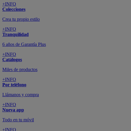
+INFO
Colecciones
Crea tu propio estilo
+INFO
Tranquilidad
6 años de Garantía Plus
+INFO
Catálogos
Miles de productos
+INFO
Por teléfono
Llámanos y compra
+INFO
Nueva app
Todo en tu móvil
+INFO