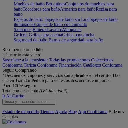
Muebles de baño
Botiquines
Conjuntos de muebles para
baño
Tocadores para baño
Armarios para baño
Repisa para
baño
Espejos de baño
Espejos de baño sin Luz
Espejos de baño
iluminados
Espejos de baño con aumento
Sanitarios
Bañeras
Lavabos
Mamparas
Grifería
Grifos para cocina
Grifos para ducha
Seguridad de baño
Barras de seguridad para baño
Resumen de tu pedido
¡Tu carrito está vacío!
Suscríbete a la newsletter
Todas las promociones
Colecciones
Conforama
Tarjeta Conforama
Financiación
Catálogos Conforama
Seguir Comprando
*Descuentos, cupones y servicios son aplicados en el carrito. Haz
clic en Tramitar Pedido para ver estos descuentos e importes
Pago 100% seguro
Total con descuento
(IVA incluido*)
Ir Al Carrito
Estado de mi pedido
Tiendas
Ayuda
Blog
App Conforama
Baleares
Canarias