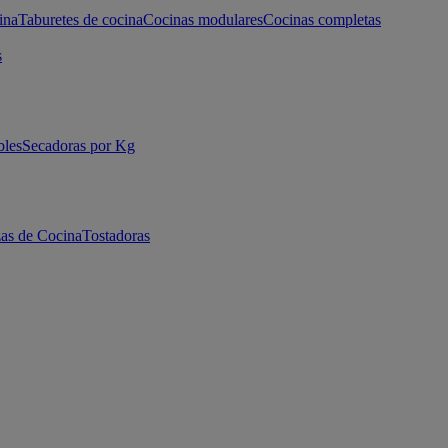
ina
Taburetes de cocina
Cocinas modulares
Cocinas completas
s
bles
Secadoras por Kg
as de Cocina
Tostadoras