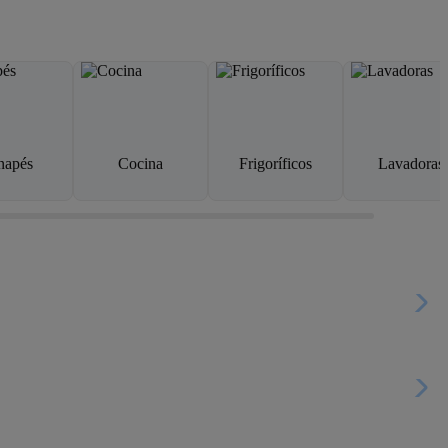
napés
Cocina
Frigoríficos
Lavadoras