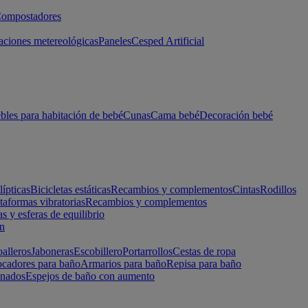
ompostadores
aciones metereológicas
Paneles
Cesped Artificial
les para habitación de bebé
Cunas
Cama bebé
Decoración bebé
lípticas
Bicicletas estáticas
Recambios y complementos
Cintas
Rodillos
taformas vibratorias
Recambios y complementos
s y esferas de equilibrio
ón
alleros
Jaboneras
Escobillero
Portarrollos
Cestas de ropa
cadores para baño
Armarios para baño
Repisa para baño
inados
Espejos de baño con aumento