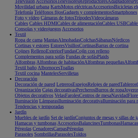
Televisión
Accesorios
Televisores
Reproductores
Adaptadores
Pr
Movilidad urbana
Karts
Motos eléctricas
Accesorios
Bicicletas el
Telefonía
Teléfonos fijos
Gadgets y complementos
Smartphones
Foto y vídeo
Cámaras de fotos
Trípodes
Videocámaras
Cables
Cables HDMI
Cables de alimentación
Cables USB
Cable
Consolas y videojuegos
Accesorios
Textil
Ropa de cama
Mantas
Almohadas
Colchas
Sábanas
Nórdicos
Cortinas y estores
Estores
Visillos
Cortinas
Barras de cortina
Cojines
Relleno
Exterior
Fundas
Cojín con relleno
Complementos para sofás
Fundas de sofás
Plaids
Alfombras
Alfombras de habitación
Alfombras pequeñas
Alfomb
Textil baño
Albornoces
Toallas
Textil cocina
Manteles
Servilletas
Decoración
Decoración de pared
Letreros
Espejos
Relojes de pared
Tableros
Organización
Cajas decorativas
Percheros
Burros de ropa
Joyero
Objetos decorativos
Velas
Faroles
Centros de mesa
Navidad
Flore
Iluminación
Lámparas
Iluminación decorativa
Iluminación para 
Tendencias y temporadas
Jardín
Muebles de jardín
Set de jardín
Conjuntos de mesas y sillas de j
Hamacas y tumbonas
Accesorios
Balancines
Tumbonas
Hamaca
Pérgolas
Cenadores
Carpas
Pérgolas
Parasoles
Sombrillas
Parasoles
Toldos