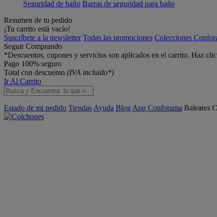
Seguridad de baño
Barras de seguridad para baño
Resumen de tu pedido
¡Tu carrito está vacío!
Suscríbete a la newsletter
Todas las promociones
Colecciones Confo
Seguir Comprando
*Descuentos, cupones y servicios son aplicados en el carrito. Haz cli
Pago 100% seguro
Total con descuento
(IVA incluido*)
Ir Al Carrito
Estado de mi pedido
Tiendas
Ayuda
Blog
App Conforama
Baleares
C