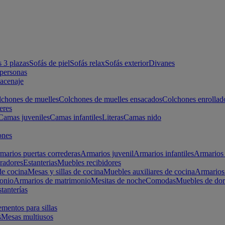
s 3 plazas
Sofás de piel
Sofás relax
Sofás exterior
Divanes
apersonas
macenaje
chones de muelles
Colchones de muelles ensacados
Colchones enrollad
eres
Camas juveniles
Camas infantiles
Literas
Camas nido
ones
marios puertas correderas
Armarios juvenil
Armarios infantiles
Armarios 
radores
Estanterias
Muebles recibidores
e cocina
Mesas y sillas de cocina
Muebles auxiliares de cocina
Armarios
onio
Armarios de matrimonio
Mesitas de noche
Comodas
Muebles de dor
tanterías
entos para sillas
s
Mesas multiusos