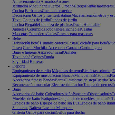
Almacenamiento
Armarios
Arcones
Jardinería
Maquinaria
Huertos Urbanos
Riego
Plantas
Jardineras
C
Cocina
Barbacoas
Cocina de exterior
Decoración
Grifos y fuentes
Estatuas
Macetas
Termómetros y est
Textil
Cojines de jardín
Fundas de jardín
Piscina
Plegable
Limpieza de piscinas
Ducha
Hinchable
Juguetes
Columpios
Toboganes
Hinchables
Casitas
Mascotas
Comederos
Jaulas
Casetas para mascotas
Bebé
Habitación bebé
Humidificadores
Cestas
Colchón para bebé
Mueb
Paseo
Coche
Mochilas
Accesorios
Capazos
Carrito ligero
Baño e higiene
Aspirador nasal
Orinales
Textil bebé
Cojines
Funda
Seguridad
Barreras
Deporte
Equipamiento de cardio
Máquinas de remo
Bicicletas spinning
E
Equipamiento de musculación
Bancos
Mancuernas
Máquinas
Pla
Accesorios fitness
Bandas
Barras
Plataforma de step
Cuerdas
Bola
Recuperación muscular
Electroestimulación
Terapia de percusi
Baño
Accesorios de baño
Colgadores baño
Papeleras
Dispensadores
To
Muebles de baño
Botiquines
Conjuntos de muebles para baño
To
Espejos de baño
Espejos de baño sin Luz
Espejos de baño ilum
Sanitarios
Bañeras
Lavabos
Mamparas
Grifería
Grifos para cocina
Grifos para ducha