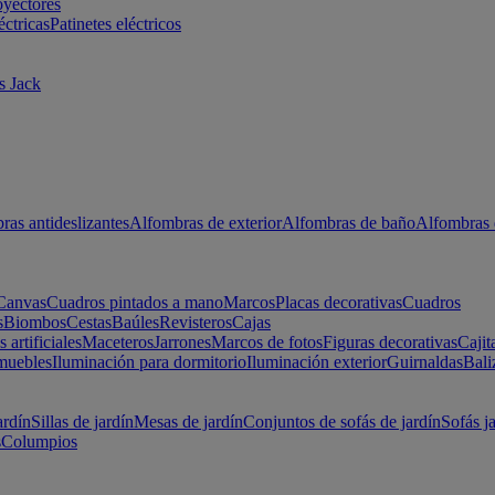
oyectores
éctricas
Patinetes eléctricos
s Jack
ras antideslizantes
Alfombras de exterior
Alfombras de baño
Alfombras 
Canvas
Cuadros pintados a mano
Marcos
Placas decorativas
Cuadros
s
Biombos
Cestas
Baúles
Revisteros
Cajas
s artificiales
Maceteros
Jarrones
Marcos de fotos
Figuras decorativas
Cajit
muebles
Iluminación para dormitorio
Iluminación exterior
Guirnaldas
Bali
ardín
Sillas de jardín
Mesas de jardín
Conjuntos de sofás de jardín
Sofás j
s
Columpios