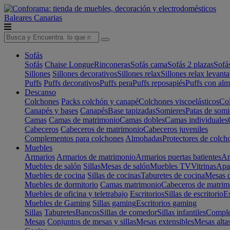
Baleares
Canarias
Sofás
Sofás
Chaise Longue
Rinconeras
Sofás cama
Sofás 2 plazas
Sofá
Sillones
Sillones decorativos
Sillones relax
Sillones relax levant
Puffs
Puffs decorativos
Puffs pera
Puffs reposapiés
Puffs con al
Descanso
Colchones
Packs colchón y canapé
Colchones viscoelásticos
Col
Canapés y bases
Canapés
Base tapizadas
Somieres
Patas de somi
Camas
Camas de matrimonio
Camas dobles
Camas individuales
Cabeceros
Cabeceros de matrimonio
Cabeceros juveniles
Complementos para colchones
Almohadas
Protectores de colch
Muebles
Armarios
Armarios de matrimonio
Armarios puertas batientes
Ar
Muebles de salón
Sillas
Mesas de salón
Muebles TV
Vitrinas
Apa
Muebles de cocina
Sillas de cocinas
Taburetes de cocina
Mesas d
Muebles de dormitorio
Camas matrimonio
Cabeceros de matrim
Muebles de oficina y teletrabajo
Escritorios
Sillas de escritorio
Es
Muebles de Gaming
Sillas gaming
Escritorios gaming
Sillas
Taburetes
Bancos
Sillas de comedor
Sillas infantiles
Complem
Mesas
Conjuntos de mesas y sillas
Mesas extensibles
Mesas alta