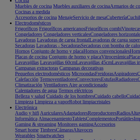
Cocina
Muebles de cocina
Muebles auxiliares de cocina
Armarios de co
Cocinas a medida
Accesorios de cocina
Menaje
Servicio de mesa
Cubertería
Cuchil
Electrodomésticos
Frigoríficos
Frigoríficos americanos
Frigoríficos combi
Vinoteca
Congeladores
Congeladores verticales
Congeladores horizontal
Lavadoras
Lavadoras de carga frontal
Lavadoras de carga super
Secadoras
Lavadoras - Secadoras
Secadoras con bomba de calo
Hornos
Conjunto de horno y placa
Hornos convencionales
Horno
Placas de cocina
Conjunto de horno y placa
Vitrocerámica
Placa
Lavavajillas
Lavavajillas 60cm
Lavavajillas 45cm
Lavavajillas i
Campanas extractoras
Campanas decorativas
Pequeños electrodomésticos
Microondas
Freidoras
Aspiradores
C
Calefacción
Termoventiladores
Convectores
Estufas
Radiadores
C
Climatización
Ventiladores
Aire acondicionado
Calentadores de agua
Termos eléctricos
Belleza y salud
Cuidado de los hombres
Cuidado cabello
Cuidad
Limpieza
Limpieza a vapor
Robot limpiacristales
Electrónica
Audio y hifi
Auriculares
Adaptadores
Reproductores
Radios
Alta
Informática
Almacenamiento
Tablets
Complementos
Portátiles
Im
Gaming & streaming
Monitores gaming
Accesorios
Smart home
Timbres
Cámaras
Altavoces
Wearables
Smartwatches