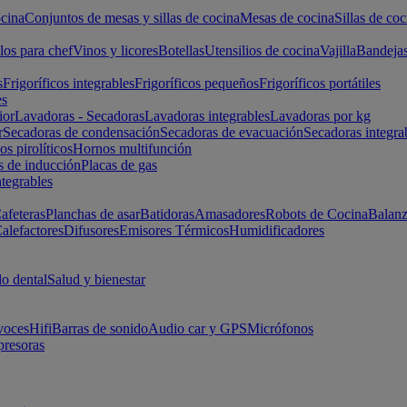
cina
Conjuntos de mesas y sillas de cocina
Mesas de cocina
Sillas de coc
los para chef
Vinos y licores
Botellas
Utensilios de cocina
Vajilla
Bandeja
s
Frigoríficos integrables
Frigoríficos pequeños
Frigoríficos portátiles
es
ior
Lavadoras - Secadoras
Lavadoras integrables
Lavadoras por kg
r
Secadoras de condensación
Secadoras de evacuación
Secadoras integra
s pirolíticos
Hornos multifunción
s de inducción
Placas de gas
ntegrables
afeteras
Planchas de asar
Batidoras
Amasadores
Robots de Cocina
Balanz
alefactores
Difusores
Emisores Térmicos
Humidificadores
o dental
Salud y bienestar
voces
Hifi
Barras de sonido
Audio car y GPS
Micrófonos
presoras