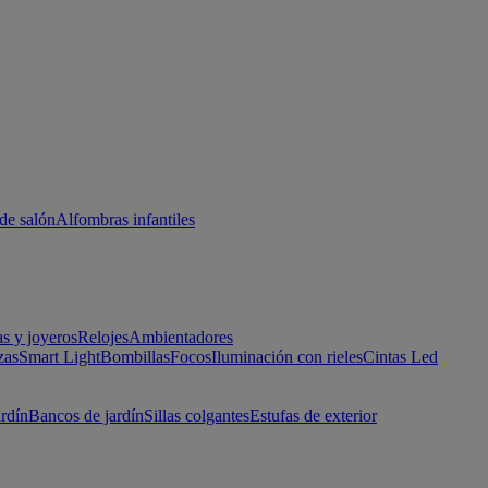
de salón
Alfombras infantiles
as y joyeros
Relojes
Ambientadores
zas
Smart Light
Bombillas
Focos
Iluminación con rieles
Cintas Led
ardín
Bancos de jardín
Sillas colgantes
Estufas de exterior