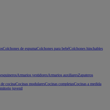
os
Colchones de espuma
Colchones para bebé
Colchones hinchables
esquineros
Armarios vestidores
Armarios auxiliares
Zapateros
 de cocina
Cocinas modulares
Cocinas completas
Cocinas a medida
mitorio juvenil