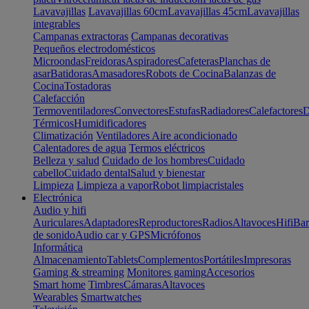
Lavavajillas
Lavavajillas 60cm
Lavavajillas 45cm
Lavavajillas
integrables
Campanas extractoras
Campanas decorativas
Pequeños electrodomésticos
Microondas
Freidoras
Aspiradores
Cafeteras
Planchas de
asar
Batidoras
Amasadores
Robots de Cocina
Balanzas de
Cocina
Tostadoras
Calefacción
Termoventiladores
Convectores
Estufas
Radiadores
Calefactores
D
Térmicos
Humidificadores
Climatización
Ventiladores
Aire acondicionado
Calentadores de agua
Termos eléctricos
Belleza y salud
Cuidado de los hombres
Cuidado
cabello
Cuidado dental
Salud y bienestar
Limpieza
Limpieza a vapor
Robot limpiacristales
Electrónica
Audio y hifi
Auriculares
Adaptadores
Reproductores
Radios
Altavoces
Hifi
Bar
de sonido
Audio car y GPS
Micrófonos
Informática
Almacenamiento
Tablets
Complementos
Portátiles
Impresoras
Gaming & streaming
Monitores gaming
Accesorios
Smart home
Timbres
Cámaras
Altavoces
Wearables
Smartwatches