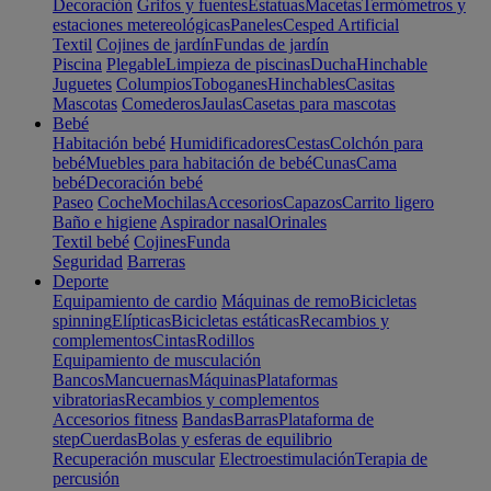
Decoración
Grifos y fuentes
Estatuas
Macetas
Termómetros y
estaciones metereológicas
Paneles
Cesped Artificial
Textil
Cojines de jardín
Fundas de jardín
Piscina
Plegable
Limpieza de piscinas
Ducha
Hinchable
Juguetes
Columpios
Toboganes
Hinchables
Casitas
Mascotas
Comederos
Jaulas
Casetas para mascotas
Bebé
Habitación bebé
Humidificadores
Cestas
Colchón para
bebé
Muebles para habitación de bebé
Cunas
Cama
bebé
Decoración bebé
Paseo
Coche
Mochilas
Accesorios
Capazos
Carrito ligero
Baño e higiene
Aspirador nasal
Orinales
Textil bebé
Cojines
Funda
Seguridad
Barreras
Deporte
Equipamiento de cardio
Máquinas de remo
Bicicletas
spinning
Elípticas
Bicicletas estáticas
Recambios y
complementos
Cintas
Rodillos
Equipamiento de musculación
Bancos
Mancuernas
Máquinas
Plataformas
vibratorias
Recambios y complementos
Accesorios fitness
Bandas
Barras
Plataforma de
step
Cuerdas
Bolas y esferas de equilibrio
Recuperación muscular
Electroestimulación
Terapia de
percusión