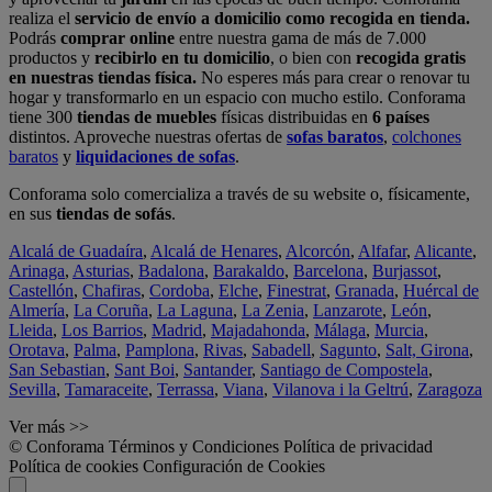
realiza el
servicio de envío a domicilio como recogida en tienda.
Podrás
comprar online
entre nuestra gama de más de 7.000
productos y
recibirlo en tu domicilio
, o bien con
recogida gratis
en nuestras tiendas física.
No esperes más para crear o renovar tu
hogar y transformarlo en un espacio con mucho estilo. Conforama
tiene 300
tiendas de muebles
físicas distribuidas en
6 países
distintos. Aproveche nuestras ofertas de
sofas baratos
,
colchones
baratos
y
liquidaciones de sofas
.
Conforama solo comercializa a través de su website o, físicamente,
en sus
tiendas de sofás
.
Alcalá de Guadaíra
,
Alcalá de Henares
,
Alcorcón
,
Alfafar
,
Alicante
,
Arinaga
,
Asturias
,
Badalona
,
Barakaldo
,
Barcelona
,
Burjassot
,
Castellón
,
Chafiras
,
Cordoba
,
Elche
,
Finestrat
,
Granada
,
Huércal de
Almería
,
La Coruña
,
La Laguna
,
La Zenia
,
Lanzarote
,
León
,
Lleida
,
Los Barrios
,
Madrid
,
Majadahonda
,
Málaga
,
Murcia
,
Orotava
,
Palma
,
Pamplona
,
Rivas
,
Sabadell
,
Sagunto
,
Salt, Girona
,
San Sebastian
,
Sant Boi
,
Santander
,
Santiago de Compostela
,
Sevilla
,
Tamaraceite
,
Terrassa
,
Viana
,
Vilanova i la Geltrú
,
Zaragoza
Ver más >>
© Conforama
Términos y Condiciones
Política de privacidad
Política de cookies
Configuración de Cookies