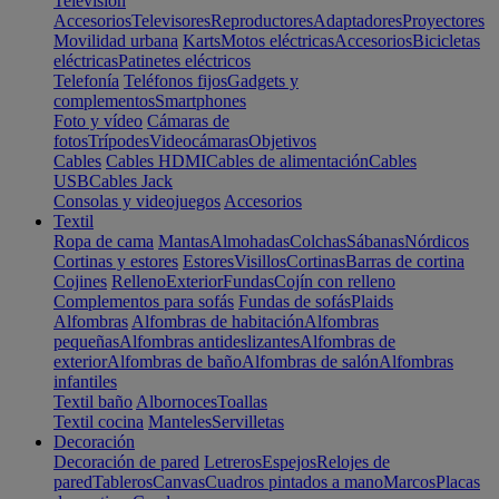
Televisión
Accesorios
Televisores
Reproductores
Adaptadores
Proyectores
Movilidad urbana
Karts
Motos eléctricas
Accesorios
Bicicletas
eléctricas
Patinetes eléctricos
Telefonía
Teléfonos fijos
Gadgets y
complementos
Smartphones
Foto y vídeo
Cámaras de
fotos
Trípodes
Videocámaras
Objetivos
Cables
Cables HDMI
Cables de alimentación
Cables
USB
Cables Jack
Consolas y videojuegos
Accesorios
Textil
Ropa de cama
Mantas
Almohadas
Colchas
Sábanas
Nórdicos
Cortinas y estores
Estores
Visillos
Cortinas
Barras de cortina
Cojines
Relleno
Exterior
Fundas
Cojín con relleno
Complementos para sofás
Fundas de sofás
Plaids
Alfombras
Alfombras de habitación
Alfombras
pequeñas
Alfombras antideslizantes
Alfombras de
exterior
Alfombras de baño
Alfombras de salón
Alfombras
infantiles
Textil baño
Albornoces
Toallas
Textil cocina
Manteles
Servilletas
Decoración
Decoración de pared
Letreros
Espejos
Relojes de
pared
Tableros
Canvas
Cuadros pintados a mano
Marcos
Placas