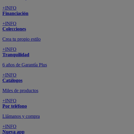
+INFO
Financiación
+INFO
Colecciones
Crea tu propio estilo
+INFO
Tranquilidad
6 años de Garantía Plus
+INFO
Catálogos
Miles de productos
+INFO
Por teléfono
Llámanos y compra
+INFO
Nueva app