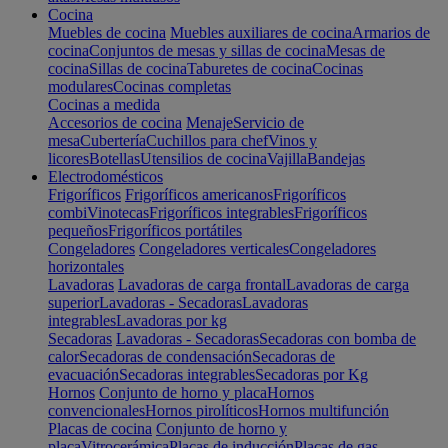
Cocina
Muebles de cocina
Muebles auxiliares de cocina
Armarios de
cocina
Conjuntos de mesas y sillas de cocina
Mesas de
cocina
Sillas de cocina
Taburetes de cocina
Cocinas
modulares
Cocinas completas
Cocinas a medida
Accesorios de cocina
Menaje
Servicio de
mesa
Cubertería
Cuchillos para chef
Vinos y
licores
Botellas
Utensilios de cocina
Vajilla
Bandejas
Electrodomésticos
Frigoríficos
Frigoríficos americanos
Frigoríficos
combi
Vinotecas
Frigoríficos integrables
Frigoríficos
pequeños
Frigoríficos portátiles
Congeladores
Congeladores verticales
Congeladores
horizontales
Lavadoras
Lavadoras de carga frontal
Lavadoras de carga
superior
Lavadoras - Secadoras
Lavadoras
integrables
Lavadoras por kg
Secadoras
Lavadoras - Secadoras
Secadoras con bomba de
calor
Secadoras de condensación
Secadoras de
evacuación
Secadoras integrables
Secadoras por Kg
Hornos
Conjunto de horno y placa
Hornos
convencionales
Hornos pirolíticos
Hornos multifunción
Placas de cocina
Conjunto de horno y
placa
Vitrocerámica
Placas de inducción
Placas de gas