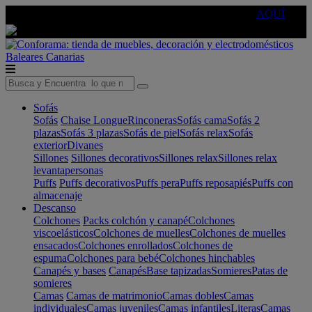
🔵Cambia tu electro con
-10% EXTRA
de descuento ☑️
AQUÍ
Baleares
Canarias
Sofás
Sofás
Chaise Longue
Rinconeras
Sofás cama
Sofás 2
plazas
Sofás 3 plazas
Sofás de piel
Sofás relax
Sofás
exterior
Divanes
Sillones
Sillones decorativos
Sillones relax
Sillones relax
levantapersonas
Puffs
Puffs decorativos
Puffs pera
Puffs reposapiés
Puffs con
almacenaje
Descanso
Colchones
Packs colchón y canapé
Colchones
viscoelásticos
Colchones de muelles
Colchones de muelles
ensacados
Colchones enrollados
Colchones de
espuma
Colchones para bebé
Colchones hinchables
Canapés y bases
Canapés
Base tapizadas
Somieres
Patas de
somieres
Camas
Camas de matrimonio
Camas dobles
Camas
individuales
Camas juveniles
Camas infantiles
Literas
Camas