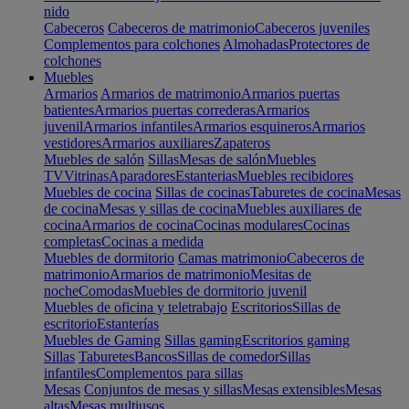
nido
Cabeceros
Cabeceros de matrimonio
Cabeceros juveniles
Complementos para colchones
Almohadas
Protectores de
colchones
Muebles
Armarios
Armarios de matrimonio
Armarios puertas
batientes
Armarios puertas correderas
Armarios
juvenil
Armarios infantiles
Armarios esquineros
Armarios
vestidores
Armarios auxiliares
Zapateros
Muebles de salón
Sillas
Mesas de salón
Muebles
TV
Vitrinas
Aparadores
Estanterias
Muebles recibidores
Muebles de cocina
Sillas de cocinas
Taburetes de cocina
Mesas
de cocina
Mesas y sillas de cocina
Muebles auxiliares de
cocina
Armarios de cocina
Cocinas modulares
Cocinas
completas
Cocinas a medida
Muebles de dormitorio
Camas matrimonio
Cabeceros de
matrimonio
Armarios de matrimonio
Mesitas de
noche
Comodas
Muebles de dormitorio juvenil
Muebles de oficina y teletrabajo
Escritorios
Sillas de
escritorio
Estanterías
Muebles de Gaming
Sillas gaming
Escritorios gaming
Sillas
Taburetes
Bancos
Sillas de comedor
Sillas
infantiles
Complementos para sillas
Mesas
Conjuntos de mesas y sillas
Mesas extensibles
Mesas
altas
Mesas multiusos