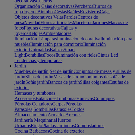
decorativas
Cuadros
Organización
Cajas decorativas
Percheros
Burros de
ropa
Joyeros
Biombos
Cestas
Baúles
Revisteros
Cajas
Objetos decorativos
Velas
Faroles
Centros de
mesa
Navidad
Flores artificiales
Maceteros
Jarrones
Marcos de
fotos
Figuras decorativas
Cajitas y
joyeros
Relojes
Ambientadores
Iluminación
Lámparas
Iluminación decorativa
Iluminación para
muebles
Iluminación para dormitorio
Iluminación
exterior
Guirnaldas
Balizas
Smart
Light
Bombillas
Focos
Iluminación con rieles
Cintas Led
Tendencias y temporadas
Jardín
Muebles de jardín
Set de jardín
Conjuntos de mesas y sillas de
jardín
Sillas de jardín
Mesas de jardín
Conjuntos de sofás de
jardín
Sofás jardín
Bancos de jardín
Sillas colgantes
Estufas de
exterior
Hamacas y tumbonas
Accesorios
Balancines
Tumbonas
Hamacas
Columpios
Pérgolas
Cenadores
Carpas
Pérgolas
Parasoles
Sombrillas
Parasoles
Toldos
Almacenamiento
Armarios
Arcones
Jardinería
Maquinaria
Huertos
Urbanos
Riego
Plantas
Jardineras
Compostadores
Cocina
Barbacoas
Cocina de exterior