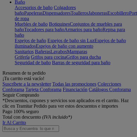
Baño
Accesorios de baño
Colgadores
baño
Papeleras
Dispensadores
Toalleros
Jaboneras
Escobillero
Port
de ropa
Muebles de baño
Botiquines
Conjuntos de muebles para
baño
Tocadores para baño
Armarios para baño
Repisa para
baño
Espejos de baño
Espejos de baño sin Luz
Espejos de baño
iluminados
Espejos de baño con aumento
Sanitarios
Bañeras
Lavabos
Mamparas
Grifería
Grifos para cocina
Grifos para ducha
Seguridad de baño
Barras de seguridad para baño
Resumen de tu pedido
¡Tu carrito está vacío!
Suscríbete a la newsletter
Todas las promociones
Colecciones
Conforama
Tarjeta Conforama
Financiación
Catálogos Conforama
Seguir Comprando
*Descuentos, cupones y servicios son aplicados en el carrito. Haz
clic en Tramitar Pedido para ver estos descuentos e importes
Pago 100% seguro
Total con descuento
(IVA incluido*)
Ir Al Carrito