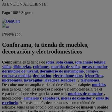
ATENCIÓN AL CLIENTE
Pago 100% Seguro
¡Nueva app!
Conforama, tu tienda de muebles,
decoración y electrodomésticos
Conforama
es tu tienda de
sofás
,
sofá cama
,
sofá chaise longue
,
sillón
,
sillón relax
,
colchones
,
muebles de salón
,
mesas comedor
,
dormitorio de juvenil
,
dormitorio de matrimonio
,
canapés
,
cocinas a medida
,
decoración
,
electrodomésticos
,
frigoríficos
,
microondas
,
lavavajillas
,
lavadora secadora
, y
televisiones
.
Descubre nuestra amplia variedad de estilos en cualquier
muebles
para tu hogar,
con los mejores precios y promociones
. Crea el
espacio en el que vives gracias a nuestros
muebles de comedor
y
habitaciones,
armarios
y
zapateros
,
mesas de comedor
y
sillas de
escritorio
. Además, podrás decorar tu casa con multitud de
artículos, tener el mejor ocio con los productos de
imagen y sonido
y aprovechar tu
jardín
en las épocas de buen tiempo. Conforama